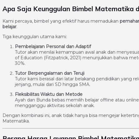
Apa Saja Keunggulan Bimbel Matematika d
Kami percaya, bimbel yang efektif harus memadukan
pemaha
belajar
.
Tiga keunggulan utama kami:
Pembelajaran Personal dan Adaptif
Tutor akan menilai kemampuan awal anak dan menyesuai
of Education (Fitzpatrick, 2021) menunjukkan bahwa me
30%.
Tutor Berpengalaman dan Teruji
Tutor kami berasal dari latar belakang pendidikan yang 
jenjang, mulai dari SD hingga SMA.
Fleksibilitas Waktu dan Metode
Ayah dan Bunda bebas memilih belajar offline atau online
mengganggu aktivitas sekolah anak.
Dengan kombinasi ini, anak tidak hanya bisa mengejar keterti
Matematika.
Berapa Harga Layanan Bimbel Matematika