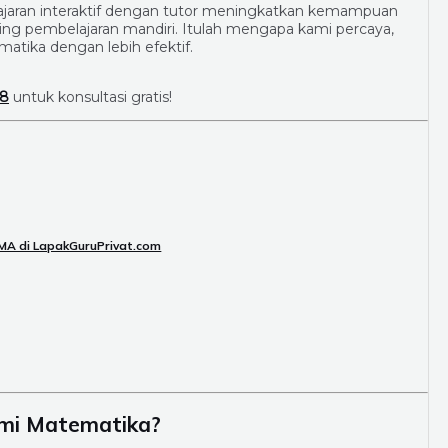
elajaran interaktif dengan tutor meningkatkan kemampuan
g pembelajaran mandiri. Itulah mengapa kami percaya,
tika dengan lebih efektif.
28
untuk konsultasi gratis!
SMA di LapakGuruPrivat.com
mi Matematika?