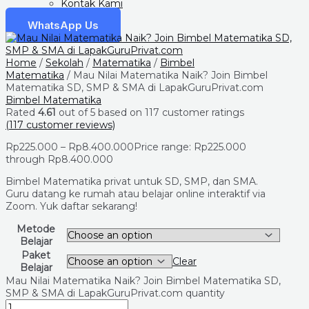
Kontak Kami
WhatsApp Us
Home
/
Sekolah
/
Matematika
/
Bimbel
Matematika
/ Mau Nilai Matematika Naik? Join Bimbel
Matematika SD, SMP & SMA di LapakGuruPrivat.com
Bimbel Matematika
Rated
4.61
out of 5 based on
117
customer ratings
(
117
customer reviews)
Rp
225.000
–
Rp
8.400.000
Price range: Rp225.000
through Rp8.400.000
Bimbel Matematika privat untuk SD, SMP, dan SMA.
Guru datang ke rumah atau belajar online interaktif via
Zoom. Yuk daftar sekarang!
Metode
Belajar
Paket
Clear
Belajar
Mau Nilai Matematika Naik? Join Bimbel Matematika SD,
SMP & SMA di LapakGuruPrivat.com quantity