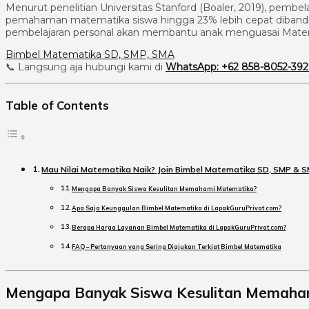
Menurut penelitian Universitas Stanford (Boaler, 2019), pemb
pemahaman matematika siswa hingga 23% lebih cepat dibandin
pembelajaran personal akan membantu anak menguasai Matema
Bimbel Matematika SD, SMP, SMA
📞 Langsung aja hubungi kami di
WhatsApp: +62 858-8052-39
Table of Contents
Mau Nilai Matematika Naik? Join Bimbel Matematika SD, SMP & 
Mengapa Banyak Siswa Kesulitan Memahami Matematika?
Apa Saja Keunggulan Bimbel Matematika di LapakGuruPrivat.com?
Berapa Harga Layanan Bimbel Matematika di LapakGuruPrivat.com?
FAQ – Pertanyaan yang Sering Diajukan Terkiat Bimbel Matematika
Mengapa Banyak Siswa Kesulitan Memaha