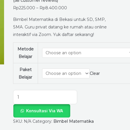
untuk
(
58
customer reviews)
SD,
Rp
225.000
–
Rp
8.400.000
SMP,
Bimbel Matematika di Bekasi untuk SD, SMP,
SMA
SMA. Guru privat datang ke rumah atau online
–
interaktif via Zoom. Yuk daftar sekarang!
LapakGuruPrivat.com
quantity
Metode
Belajar
Paket
Clear
Belajar
Konsultasi Via WA
SKU:
N/A
Category:
Bimbel Matematika