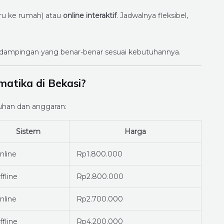
ru ke rumah) atau
online interaktif
. Jadwalnya fleksibel,
dampingan yang benar-benar sesuai kebutuhannya.
atika di Bekasi?
uhan dan anggaran:
Sistem
Harga
nline
Rp1.800.000
ffline
Rp2.800.000
nline
Rp2.700.000
ffline
Rp4.200.000