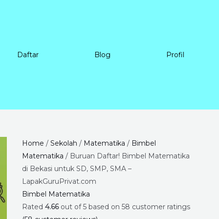
Daftar
Blog
Profil
Buruan
Price
Home
/
Sekolah
/
Matematika
/
Bimbel
Daftar!
range:
Matematika
/ Buruan Daftar! Bimbel Matematika
Bimbel
Rp225.000
di Bekasi untuk SD, SMP, SMA –
Matematika
through
LapakGuruPrivat.com
di
Rp8.400.000
Bimbel Matematika
Bekasi
Rated
4.66
out of 5 based on
58
customer ratings