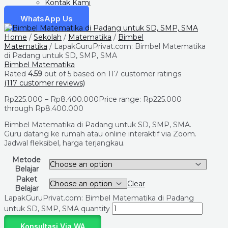
Kontak Kami
WhatsApp Us
Home
/
Sekolah
/
Matematika
/
Bimbel
Matematika
/ LapakGuruPrivat.com: Bimbel Matematika
di Padang untuk SD, SMP, SMA
Bimbel Matematika
Rated
4.59
out of 5 based on
117
customer ratings
(
117
customer reviews)
Rp
225.000
–
Rp
8.400.000
Price range: Rp225.000
through Rp8.400.000
Bimbel Matematika di Padang untuk SD, SMP, SMA.
Guru datang ke rumah atau online interaktif via Zoom.
Jadwal fleksibel, harga terjangkau.
Metode
Belajar
Paket
Clear
Belajar
LapakGuruPrivat.com: Bimbel Matematika di Padang
untuk SD, SMP, SMA quantity
Konsultasi Via WA