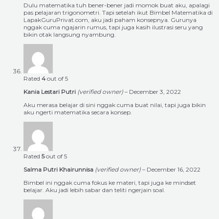
Dulu matematika tuh bener-bener jadi momok buat aku, apalagi
pas pelajaran trigonometri. Tapi setelah ikut Bimbel Matematika di
LapakGuruPrivat.com, aku jadi paham konsepnya. Gurunya
nggak cuma ngajarin rumus, tapi juga kasih ilustrasi seru yang
bikin otak langsung nyambung.
Rated
4
out of 5
Kania Lestari Putri
(verified owner)
–
December 3, 2022
Aku merasa belajar di sini nggak cuma buat nilai, tapi juga bikin
aku ngerti matematika secara konsep.
Rated
5
out of 5
Salma Putri Khairunnisa
(verified owner)
–
December 16, 2022
Bimbel ini nggak cuma fokus ke materi, tapi juga ke mindset
belajar. Aku jadi lebih sabar dan teliti ngerjain soal.