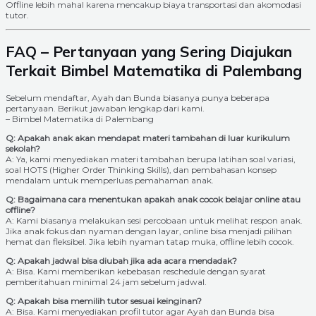
Offline lebih mahal karena mencakup biaya transportasi dan akomodasi
tutor.
FAQ – Pertanyaan yang Sering Diajukan
Terkait Bimbel Matematika di Palembang
Sebelum mendaftar, Ayah dan Bunda biasanya punya beberapa
pertanyaan. Berikut jawaban lengkap dari kami.
– Bimbel Matematika di Palembang
Q: Apakah anak akan mendapat materi tambahan di luar kurikulum
sekolah?
A: Ya, kami menyediakan materi tambahan berupa latihan soal variasi,
soal HOTS (Higher Order Thinking Skills), dan pembahasan konsep
mendalam untuk memperluas pemahaman anak.
Q: Bagaimana cara menentukan apakah anak cocok belajar online atau
offline?
A: Kami biasanya melakukan sesi percobaan untuk melihat respon anak.
Jika anak fokus dan nyaman dengan layar, online bisa menjadi pilihan
hemat dan fleksibel. Jika lebih nyaman tatap muka, offline lebih cocok.
Q: Apakah jadwal bisa diubah jika ada acara mendadak?
A: Bisa. Kami memberikan kebebasan reschedule dengan syarat
pemberitahuan minimal 24 jam sebelum jadwal.
Q: Apakah bisa memilih tutor sesuai keinginan?
A: Bisa. Kami menyediakan profil tutor agar Ayah dan Bunda bisa