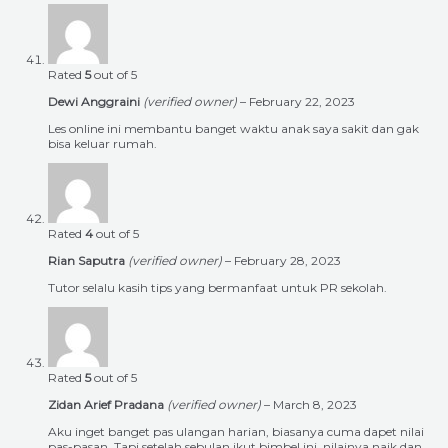
Rated
5
out of 5
Dewi Anggraini
(verified owner)
–
February 22, 2023
Les online ini membantu banget waktu anak saya sakit dan gak
bisa keluar rumah.
Rated
4
out of 5
Rian Saputra
(verified owner)
–
February 28, 2023
Tutor selalu kasih tips yang bermanfaat untuk PR sekolah.
Rated
5
out of 5
Zidan Arief Pradana
(verified owner)
–
March 8, 2023
Aku inget banget pas ulangan harian, biasanya cuma dapet nilai
pas-pasan. Tapi setelah sebulan ikut bimbel ini, nilainya naik dan