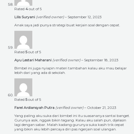
Rated
4
out of 5
Lilis Suryani
(verified owner)
–
September 12, 2023
Anak saya jadi punya strategi buat kerjain soal dengan cepat.
Rated
5
out of 5
Ayu Lestari Maharani
(verified owner)
–
September 18, 2023
Bimbel ini juga nyiapin materi tambahan kalau aku mau belajar
lebih dari yang ada di sekolah.
Rated
5
out of 5
Farel Ardiansyah Putra
(verified owner)
–
October 21, 2023
Yang paling aku suka dari bimbel ini itu suasananya santai banget.
Gurunya asik, nggak bikin tegang. Kalau aku salah pun, dijelasin
lagi dengan sabar. Malah kadang gurunya suka kasih trik cepat
yang bikin aku lebih percaya diri pas ngerjain soal ulangan.