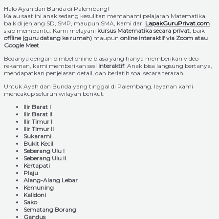
Halo Ayah dan Bunda di Palembang!
Kalau saat ini anak sedang kesulitan memahami pelajaran Matematika,
baik di jenjang SD, SMP, maupun SMA, kami dari
LapakGuruPrivat.com
siap membantu. Kami melayani
kursus Matematika secara privat
, baik
offline (guru datang ke rumah)
maupun
online interaktif via Zoom atau
Google Meet
.
Bedanya dengan bimbel online biasa yang hanya memberikan video
rekaman, kami memberikan sesi
interaktif
. Anak bisa langsung bertanya,
mendapatkan penjelasan detail, dan berlatih soal secara terarah.
Untuk Ayah dan Bunda yang tinggal di Palembang, layanan kami
mencakup seluruh wilayah berikut:
Ilir Barat I
Ilir Barat II
Ilir Timur I
Ilir Timur II
Sukarami
Bukit Kecil
Seberang Ulu I
Seberang Ulu II
Kertapati
Plaju
Alang-Alang Lebar
Kemuning
Kalidoni
Sako
Sematang Borang
Gandus