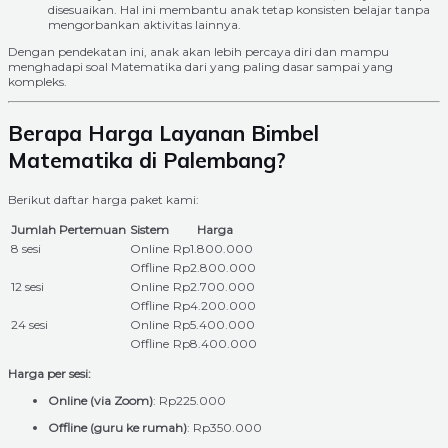
disesuaikan. Hal ini membantu anak tetap konsisten belajar tanpa
mengorbankan aktivitas lainnya.
Dengan pendekatan ini, anak akan lebih percaya diri dan mampu
menghadapi soal Matematika dari yang paling dasar sampai yang
kompleks.
Berapa Harga Layanan Bimbel
Matematika di Palembang?
Berikut daftar harga paket kami:
Jumlah Pertemuan
Sistem
Harga
8 sesi
Online
Rp1.800.000
Offline
Rp2.800.000
12 sesi
Online
Rp2.700.000
Offline
Rp4.200.000
24 sesi
Online
Rp5.400.000
Offline
Rp8.400.000
Harga per sesi:
Online (via Zoom)
: Rp225.000
Offline (guru ke rumah)
: Rp350.000