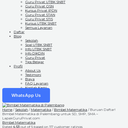
Guru Privat UTBK SNBT
Guru Privat OSN
Kursus Privat IPDN
Guru Privat STAN
Guru Privat STIS
Kursus UTBK SNBT
Semua Layanan
Daftar
Blog
Sekolah
Soal UTBK SNBT
Info UTBK SNBT
Info DIKDIN
Guru Privat
Tips Belajar
Profil
About Us
Testimoni
Biaya
FAQ Layanan
Kontak Kami
WhatsApp Us
Home
/
Sekolah
/
Matematika
/
Bimbel Matematika
/ Buruan Daftar!
Bimbel Matematika di Palembang untuk SD, SMP, SMA –
LapakGuruPrivat.com
Bimbel Matematika
Rated
4.53
out of 5 based on
117
customer ratings