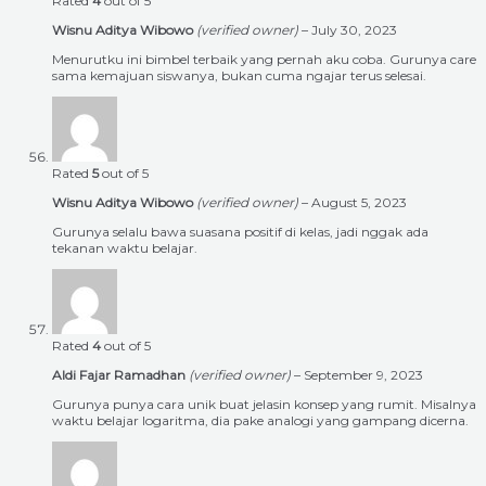
Rated
4
out of 5
Wisnu Aditya Wibowo
(verified owner)
–
July 30, 2023
Menurutku ini bimbel terbaik yang pernah aku coba. Gurunya care
sama kemajuan siswanya, bukan cuma ngajar terus selesai.
Rated
5
out of 5
Wisnu Aditya Wibowo
(verified owner)
–
August 5, 2023
Gurunya selalu bawa suasana positif di kelas, jadi nggak ada
tekanan waktu belajar.
Rated
4
out of 5
Aldi Fajar Ramadhan
(verified owner)
–
September 9, 2023
Gurunya punya cara unik buat jelasin konsep yang rumit. Misalnya
waktu belajar logaritma, dia pake analogi yang gampang dicerna.