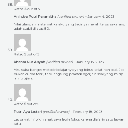
Rated
4
out of 5
Anindya Putri Paramitha
(verified owner)
–
January 4, 2023
Nilai ulangan matematika aku yang tadinya merah terus, sekarang
udah stabil di atas 80.
Rated
5
out of 5
Khansa Nur Aisyah
(verified owner)
–
January 15, 2023
Aku suka banget metode belajarnya yang fokus ke latihan soal. Jadi
bukan cuma teori, tapi langsung praktek ngerjain soal yang mirip-
mirip ujian.
Rated
5
out of 5
Putri Ayu Lestari
(verified owner)
–
February 18, 2023
Les privat ini bikin anak saya lebih fokus karena diajarin satu lawan
satu.