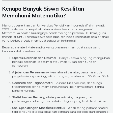
Kenapa Banyak Siswa Kesulitan
Memahami Matematika?
Menurut penelitian dari Universitas Pendidikan Indonesia (Rahmawati,
2022), salah satu penyebab utama siswa kesulitan menguasai
Matematika adalah kurangnya pendampingan personal. Di kelas, guru
mengajar untuk semua siswa sekaligus, sehingga kecepatan belajar anak
yang berbeda-beda membuat sebagian tertinggal.
Beberapa materi Matematika yang biasanya membuat siswa perlu
bantuan ekstra antara lain:
Operasi Pecahan dan Desimal
– Banyak siswa bingung mengubah
bentuk pecahan ke desimal atau melakukan perhitungan
campuran.
Aljabar dan Persamaan
– Memahami variabel, persamaan, dan
penyelesaiannya sering jadi tantangan, terutama di SMP dan SMA.
Geometri dan Trigonometri
– Rumus luas, volume, dan fungsi
trigonometri sering membingungkan jika hanya dihafal tanpa
paham konsep.
Statistika dan Peluang
– Interpretasi data, diagram, dan
perhitungan peluang memerlukan logika yang lebih terstruktur.
Soal Ujian dengan Modifikasi Bentuk
– Anak sering paham materi,
tapi bingung jika soal disajikan dengan cara berbeda dari contoh di