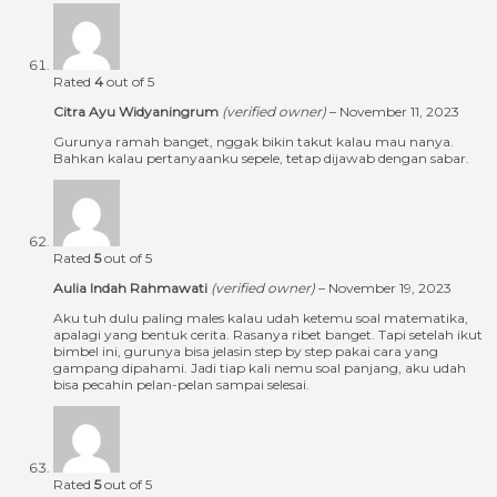
Rated
4
out of 5
Citra Ayu Widyaningrum
(verified owner)
–
November 11, 2023
Gurunya ramah banget, nggak bikin takut kalau mau nanya.
Bahkan kalau pertanyaanku sepele, tetap dijawab dengan sabar.
Rated
5
out of 5
Aulia Indah Rahmawati
(verified owner)
–
November 19, 2023
Aku tuh dulu paling males kalau udah ketemu soal matematika,
apalagi yang bentuk cerita. Rasanya ribet banget. Tapi setelah ikut
bimbel ini, gurunya bisa jelasin step by step pakai cara yang
gampang dipahami. Jadi tiap kali nemu soal panjang, aku udah
bisa pecahin pelan-pelan sampai selesai.
Rated
5
out of 5