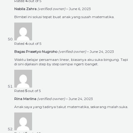
Rated
4
out of 5
Nabila Zahra
(verified owner)
–
June 6, 2023
Bimbel ini solusi tepat buat anak yang susah matematika.
Rated
4
out of 5
Bagas Prasetyo Nugroho
(verified owner)
–
June 24, 2023
Waktu belajar persamaan linear, biasanya aku suka bingung. Tapi
di sini dijelasin step by step sampai ngerti banget.
Rated
5
out of 5
Rina Marlina
(verified owner)
–
June 24, 2023
Anak saya yang tadinya takut matematika, sekarang malah suka.