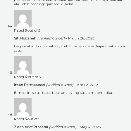
aku lebih pede ngerjain soal di kelas.
Rated
5
out of 5
Siti Nurjanah
(verified owner)
–
March 26, 2023
Les privat ini bikin anak saya lebih fokus karena diajarin satu lawan
satu.
Rated
4
out of 5
Intan Permatasari
(verified owner)
–
April 2, 2023
Bimbel ini solusi tepat buat anak yang susah matematika.
Rated
5
out of 5
Zidan Arief Pradana
(verified owner)
–
May 4, 2023