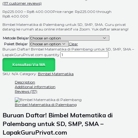
(
117
customer reviews)
Rp
225.000
–
Rp
8.400.000
Price range: Rp225.000 through
Rp8.400.000
Bimbel Matematika di Palembang untuk SD, SMP, SMA. Guru privat
datang ke rumah atau online interaktif via Zoom. Yuk daftar sekarang!
Metode Belajar
Paket Belajar
Clear
Buruan Daftar! Bimbel Matematika di Palembang untuk SD, SMP, SMA –
LapakGuruPrivat.com quantity
Konsultasi Via WA
SKU:
N/A
Category:
Bimbel Matematika
Description
Additional information
Reviews (117)
Bimbel Matematika di Palembang
Buruan Daftar! Bimbel Matematika di
Palembang untuk SD, SMP, SMA –
LapakGuruPrivat.com