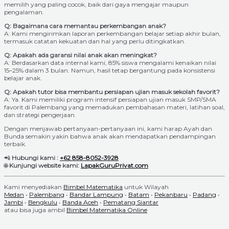
memilih yang paling cocok, baik dari gaya mengajar maupun
pengalaman.
Q: Bagaimana cara memantau perkembangan anak?
A: Kami mengirimkan laporan perkembangan belajar setiap akhir bulan,
termasuk catatan kekuatan dan hal yang perlu ditingkatkan.
Q: Apakah ada garansi nilai anak akan meningkat?
A: Berdasarkan data internal kami, 85% siswa mengalami kenaikan nilai
15–25% dalam 3 bulan. Namun, hasil tetap bergantung pada konsistensi
belajar anak.
Q: Apakah tutor bisa membantu persiapan ujian masuk sekolah favorit?
A: Ya. Kami memiliki program intensif persiapan ujian masuk SMP/SMA
favorit di Palembang yang memadukan pembahasan materi, latihan soal,
dan strategi pengerjaan.
Dengan menjawab pertanyaan-pertanyaan ini, kami harap Ayah dan
Bunda semakin yakin bahwa anak akan mendapatkan pendampingan
terbaik.
📲
Hubungi kami :
+62 858-8052-3928
🌐
Kunjungi website kami:
LapakGuruPrivat.com
Kami menyediakan
Bimbel Matematika
untuk Wilayah
Medan
•
Palembang
•
Bandar Lampung
•
Batam
•
Pekanbaru
•
Padang
•
Jambi
•
Bengkulu
•
Banda Aceh
•
Pematang Siantar
atau bisa juga ambil
Bimbel Matematika Online