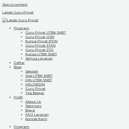
Skip to content
Lapak Guru Privat
Program
Guru Privat UTBK SNBT
Guru Privat OSN
Kursus Privat IPDN
Guru Privat STAN
Guru Privat STIS
Kursus UTBK SNBT
Semua Layanan
Daftar
Blog
Sekolah
Soal UTBK SNBT
Info UTBK SNBT
Info DIKDIN
Guru Privat
Tips Belajar
Profil
About Us
Testimoni
Biaya
FAQ Layanan
Kontak Kami
Program