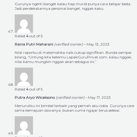
Gurunya ngerti banget kalau tiap murid punya cara belajar beda.
Jadi pendekatannya personal banget, nggak kaku.
Rated
4
out of 5
Rania Putri Maharani
(verified owner)
–
May 13, 2023
Nilai raporku di matematika naik cukup signifikan. Bunda sampai
bilang, “Untung kita ketemu LapakGuruPrivat.com, kalau nggak,
nilai kamu mungkin nggak akan sebagus ini.”
Rated
4
out of 5
Putra Aryo Wicaksono
(verified owner)
–
May 17, 2023
Menurutku ini bimbel terbaik yang pernah aku coba. Gurunya care
sama kemajuan siswanya, bukan cuma ngajar terus selesai.