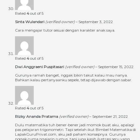
Rated
4
out of 5
Sinta Wulandari
(verified owner)
–
September 3, 2022
Cara mengajar tutor sesuai dengan karakter anak saya.
Rated
4
out of 5
Dwi Anggraeni Puspitasari
(verified owner)
–
September 15, 2022
Gurunya ramah banget, nggak bikin takut kalau mau nanya.
Bahkan kalau pertanyaanku sepele, tetap dijawab dengan sabar.
Rated
4
out of 5
Rizky Ananda Pratama
(verified owner)
–
September 21, 2022
Dulu matematika tuh bener-bener jadi momok buat aku, apalagi
pas pelajaran trigonometri. Tapi setelah ikut Bimbel Matematika di
LapakGuruPrivat.com, aku jadi paham konsepnya. Gurunya
nggak cuma ngajarin rumus, tapi juga kasih ilustrasi seru yang