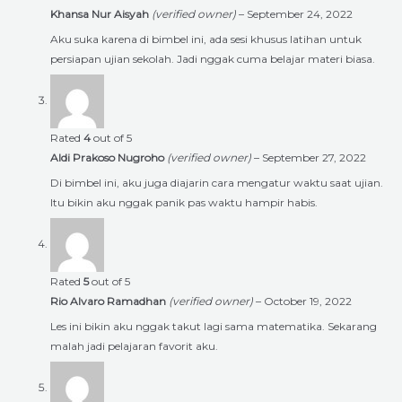
Khansa Nur Aisyah
(verified owner)
–
September 24, 2022
Aku suka karena di bimbel ini, ada sesi khusus latihan untuk
persiapan ujian sekolah. Jadi nggak cuma belajar materi biasa.
Rated
4
out of 5
Aldi Prakoso Nugroho
(verified owner)
–
September 27, 2022
Di bimbel ini, aku juga diajarin cara mengatur waktu saat ujian.
Itu bikin aku nggak panik pas waktu hampir habis.
Rated
5
out of 5
Rio Alvaro Ramadhan
(verified owner)
–
October 19, 2022
Les ini bikin aku nggak takut lagi sama matematika. Sekarang
malah jadi pelajaran favorit aku.