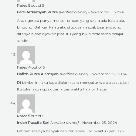
Rated
5
out of 5
Farel Ardiansyah Putra
(verified owner)
–
November 11, 2024
Aku ngerasa punya mentor pribadi yang selalu ada kalau aku
bingung. Bahkan kalau aku stuck sama soal, bisa langsung
ditanyain dan dijawab jelas. Itu yang bikin beda sama belajar
sendiri.
Rated
4
out of 5
Hafizh Putra Alamsyah
(verified owner)
–
November 22, 2024
Di bimbel ini, aku juga diajarin cara mengatur waktu saat ujian.
Itu bikin aku nggak panik pas waktu hampir habis.
Rated
5
out of 5
Indah Puspita Sari
(verified owner)
–
November 23, 2024
Latihan soalnya banyak dan bervariasi. Jadi waktu ujian, aku