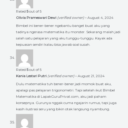
Rated
5
out of 5
Olivia Prameswari Dewi
(verified owner)
–
August 4, 2024
Bimbel ini bener-bener ngebantu banget buat aku yang
tadinya ngerasa matematika itu monster. Sekarang malah jadi
salah satu pelajaran yang aku tunggu-tunggu. Kayak ada
kepuasan sendiri kalau bisa jawab soal susah.
Rated
5
out of 5
Kania Lestari Putri
(verified owner)
–
August 21, 2024
Dulu matematika tuh bener-bener jadi momok buat aku,
apalagi pas pelajaran trigonometri. Tapi setelah ikut Bimbel
Matematika di LapakGuruPrivat.com, aku jadi paham
konsepnya. Gurunya nggak cuma ngajarin rumus, tapi juga
kasih ilustrasi seru yang bikin otak langsung nyambung.