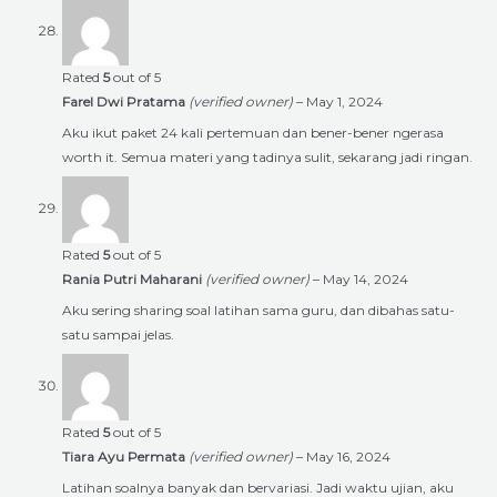
Rated
5
out of 5
Farel Dwi Pratama
(verified owner)
–
May 1, 2024
Aku ikut paket 24 kali pertemuan dan bener-bener ngerasa
worth it. Semua materi yang tadinya sulit, sekarang jadi ringan.
Rated
5
out of 5
Rania Putri Maharani
(verified owner)
–
May 14, 2024
Aku sering sharing soal latihan sama guru, dan dibahas satu-
satu sampai jelas.
Rated
5
out of 5
Tiara Ayu Permata
(verified owner)
–
May 16, 2024
Latihan soalnya banyak dan bervariasi. Jadi waktu ujian, aku