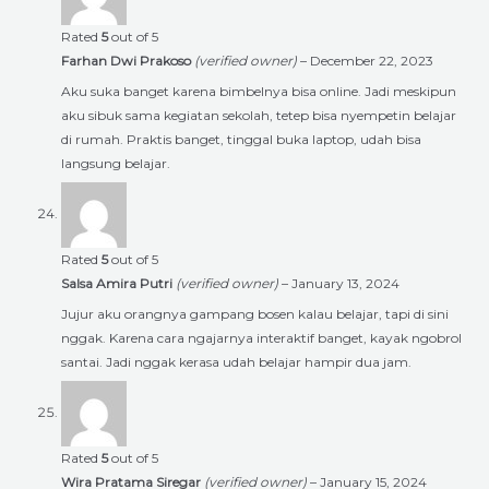
Rated
5
out of 5
Farhan Dwi Prakoso
(verified owner)
–
December 22, 2023
Aku suka banget karena bimbelnya bisa online. Jadi meskipun
aku sibuk sama kegiatan sekolah, tetep bisa nyempetin belajar
di rumah. Praktis banget, tinggal buka laptop, udah bisa
langsung belajar.
Rated
5
out of 5
Salsa Amira Putri
(verified owner)
–
January 13, 2024
Jujur aku orangnya gampang bosen kalau belajar, tapi di sini
nggak. Karena cara ngajarnya interaktif banget, kayak ngobrol
santai. Jadi nggak kerasa udah belajar hampir dua jam.
Rated
5
out of 5
Wira Pratama Siregar
(verified owner)
–
January 15, 2024