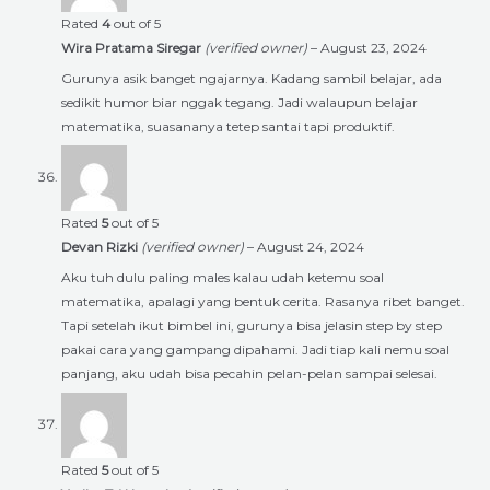
Rated
4
out of 5
Wira Pratama Siregar
(verified owner)
–
August 23, 2024
Gurunya asik banget ngajarnya. Kadang sambil belajar, ada
sedikit humor biar nggak tegang. Jadi walaupun belajar
matematika, suasananya tetep santai tapi produktif.
Rated
5
out of 5
Devan Rizki
(verified owner)
–
August 24, 2024
Aku tuh dulu paling males kalau udah ketemu soal
matematika, apalagi yang bentuk cerita. Rasanya ribet banget.
Tapi setelah ikut bimbel ini, gurunya bisa jelasin step by step
pakai cara yang gampang dipahami. Jadi tiap kali nemu soal
panjang, aku udah bisa pecahin pelan-pelan sampai selesai.
Rated
5
out of 5