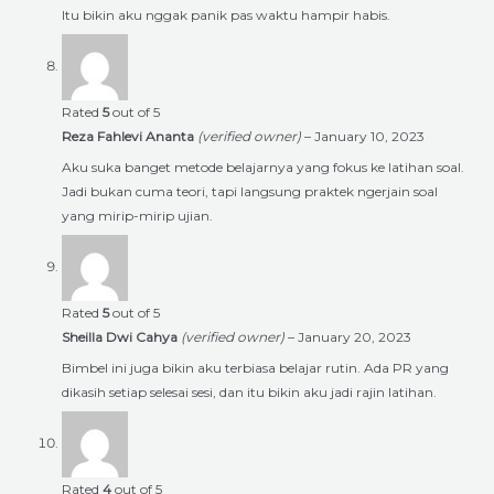
Itu bikin aku nggak panik pas waktu hampir habis.
Rated
5
out of 5
Reza Fahlevi Ananta
(verified owner)
–
January 10, 2023
Aku suka banget metode belajarnya yang fokus ke latihan soal.
Jadi bukan cuma teori, tapi langsung praktek ngerjain soal
yang mirip-mirip ujian.
Rated
5
out of 5
Sheilla Dwi Cahya
(verified owner)
–
January 20, 2023
Bimbel ini juga bikin aku terbiasa belajar rutin. Ada PR yang
dikasih setiap selesai sesi, dan itu bikin aku jadi rajin latihan.
Rated
4
out of 5