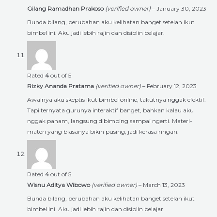
Gilang Ramadhan Prakoso
(verified owner)
–
January 30, 2023
Bunda bilang, perubahan aku kelihatan banget setelah ikut
bimbel ini. Aku jadi lebih rajin dan disiplin belajar.
Rated
4
out of 5
Rizky Ananda Pratama
(verified owner)
–
February 12, 2023
Awalnya aku skeptis ikut bimbel online, takutnya nggak efektif.
Tapi ternyata gurunya interaktif banget, bahkan kalau aku
nggak paham, langsung dibimbing sampai ngerti. Materi-
materi yang biasanya bikin pusing, jadi kerasa ringan.
Rated
4
out of 5
Wisnu Aditya Wibowo
(verified owner)
–
March 13, 2023
Bunda bilang, perubahan aku kelihatan banget setelah ikut
bimbel ini. Aku jadi lebih rajin dan disiplin belajar.