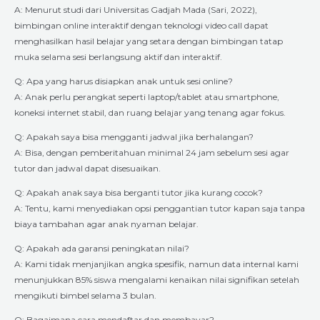
A: Menurut studi dari Universitas Gadjah Mada (Sari, 2022),
bimbingan online interaktif dengan teknologi video call dapat
menghasilkan hasil belajar yang setara dengan bimbingan tatap
muka selama sesi berlangsung aktif dan interaktif.
Q: Apa yang harus disiapkan anak untuk sesi online?
A: Anak perlu perangkat seperti laptop/tablet atau smartphone,
koneksi internet stabil, dan ruang belajar yang tenang agar fokus.
Q: Apakah saya bisa mengganti jadwal jika berhalangan?
A: Bisa, dengan pemberitahuan minimal 24 jam sebelum sesi agar
tutor dan jadwal dapat disesuaikan.
Q: Apakah anak saya bisa berganti tutor jika kurang cocok?
A: Tentu, kami menyediakan opsi penggantian tutor kapan saja tanpa
biaya tambahan agar anak nyaman belajar.
Q: Apakah ada garansi peningkatan nilai?
A: Kami tidak menjanjikan angka spesifik, namun data internal kami
menunjukkan 85% siswa mengalami kenaikan nilai signifikan setelah
mengikuti bimbel selama 3 bulan.
Q: Bagaimana cara mendaftar dan membayar?