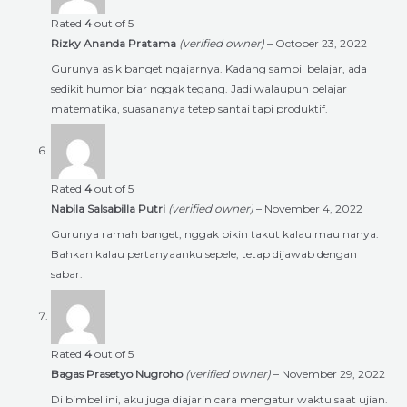
Rated
4
out of 5
Rizky Ananda Pratama
(verified owner)
–
October 23, 2022
Gurunya asik banget ngajarnya. Kadang sambil belajar, ada
sedikit humor biar nggak tegang. Jadi walaupun belajar
matematika, suasananya tetep santai tapi produktif.
Rated
4
out of 5
Nabila Salsabilla Putri
(verified owner)
–
November 4, 2022
Gurunya ramah banget, nggak bikin takut kalau mau nanya.
Bahkan kalau pertanyaanku sepele, tetap dijawab dengan
sabar.
Rated
4
out of 5
Bagas Prasetyo Nugroho
(verified owner)
–
November 29, 2022
Di bimbel ini, aku juga diajarin cara mengatur waktu saat ujian.