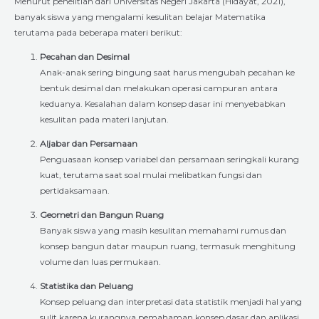
Menurut penelitian dari Universitas Negeri Jakarta (Hidayat, 2021),
banyak siswa yang mengalami kesulitan belajar Matematika
terutama pada beberapa materi berikut:
Pecahan dan Desimal
Anak-anak sering bingung saat harus mengubah pecahan ke
bentuk desimal dan melakukan operasi campuran antara
keduanya. Kesalahan dalam konsep dasar ini menyebabkan
kesulitan pada materi lanjutan.
Aljabar dan Persamaan
Penguasaan konsep variabel dan persamaan seringkali kurang
kuat, terutama saat soal mulai melibatkan fungsi dan
pertidaksamaan.
Geometri dan Bangun Ruang
Banyak siswa yang masih kesulitan memahami rumus dan
konsep bangun datar maupun ruang, termasuk menghitung
volume dan luas permukaan.
Statistika dan Peluang
Konsep peluang dan interpretasi data statistik menjadi hal yang
sulit karena kurangnya pemahaman konsep dasar dan aplikasi