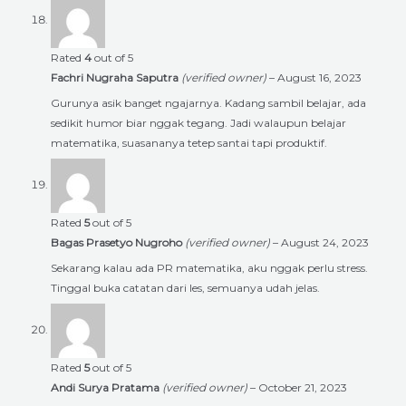
Rated
4
out of 5
Fachri Nugraha Saputra
(verified owner)
–
August 16, 2023
Gurunya asik banget ngajarnya. Kadang sambil belajar, ada
sedikit humor biar nggak tegang. Jadi walaupun belajar
matematika, suasananya tetep santai tapi produktif.
Rated
5
out of 5
Bagas Prasetyo Nugroho
(verified owner)
–
August 24, 2023
Sekarang kalau ada PR matematika, aku nggak perlu stress.
Tinggal buka catatan dari les, semuanya udah jelas.
Rated
5
out of 5
Andi Surya Pratama
(verified owner)
–
October 21, 2023