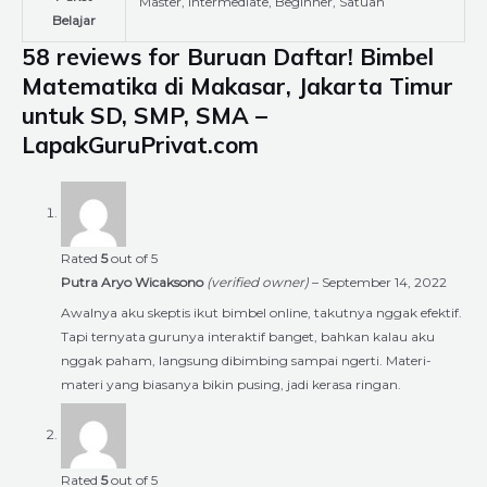
Master, Intermediate, Beginner, Satuan
Belajar
58 reviews for
Buruan Daftar! Bimbel
Matematika di Makasar, Jakarta Timur
untuk SD, SMP, SMA –
LapakGuruPrivat.com
Rated
5
out of 5
Putra Aryo Wicaksono
(verified owner)
–
September 14, 2022
Awalnya aku skeptis ikut bimbel online, takutnya nggak efektif.
Tapi ternyata gurunya interaktif banget, bahkan kalau aku
nggak paham, langsung dibimbing sampai ngerti. Materi-
materi yang biasanya bikin pusing, jadi kerasa ringan.
Rated
5
out of 5