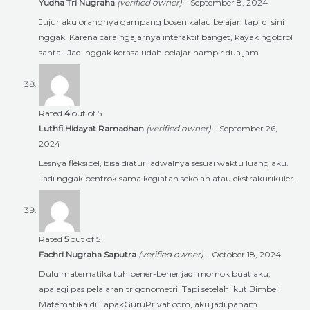
Yudha Tri Nugraha
(verified owner)
–
September 8, 2024
Jujur aku orangnya gampang bosen kalau belajar, tapi di sini
nggak. Karena cara ngajarnya interaktif banget, kayak ngobrol
santai. Jadi nggak kerasa udah belajar hampir dua jam.
Rated
4
out of 5
Luthfi Hidayat Ramadhan
(verified owner)
–
September 26,
2024
Lesnya fleksibel, bisa diatur jadwalnya sesuai waktu luang aku.
Jadi nggak bentrok sama kegiatan sekolah atau ekstrakurikuler.
Rated
5
out of 5
Fachri Nugraha Saputra
(verified owner)
–
October 18, 2024
Dulu matematika tuh bener-bener jadi momok buat aku,
apalagi pas pelajaran trigonometri. Tapi setelah ikut Bimbel
Matematika di LapakGuruPrivat.com, aku jadi paham