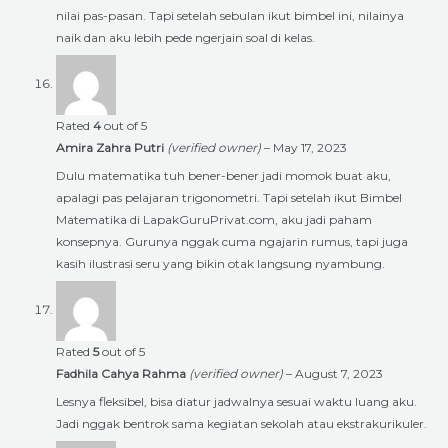
nilai pas-pasan. Tapi setelah sebulan ikut bimbel ini, nilainya
naik dan aku lebih pede ngerjain soal di kelas.
Rated
4
out of 5
Amira Zahra Putri
(verified owner)
–
May 17, 2023
Dulu matematika tuh bener-bener jadi momok buat aku,
apalagi pas pelajaran trigonometri. Tapi setelah ikut Bimbel
Matematika di LapakGuruPrivat.com, aku jadi paham
konsepnya. Gurunya nggak cuma ngajarin rumus, tapi juga
kasih ilustrasi seru yang bikin otak langsung nyambung.
Rated
5
out of 5
Fadhila Cahya Rahma
(verified owner)
–
August 7, 2023
Lesnya fleksibel, bisa diatur jadwalnya sesuai waktu luang aku.
Jadi nggak bentrok sama kegiatan sekolah atau ekstrakurikuler.