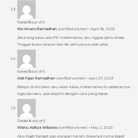
Rated
5
out of 5
Rio Alvaro Ramadhan
(verified owner)
–
April 18, 2023
Sekarang kalau ada PR matematika, aku nggak perlu stress.
Tinggal buka catatan dari les, semuanya udah jelas.
Rated
5
out of 5
Aldi Fajar Ramadhan
(verified owner)
–
April 27, 2023
Belajar di sini bikin aku sadar kalau matematika itu sebenarnya
logis dan seru, asal diajarin dengan cara yang tepat.
Rated
4
out of 5
Wisnu Aditya Wibowo
(verified owner)
–
May 2, 2023
Aku inget banget pas ulangan harian, biasanya cuma dapet