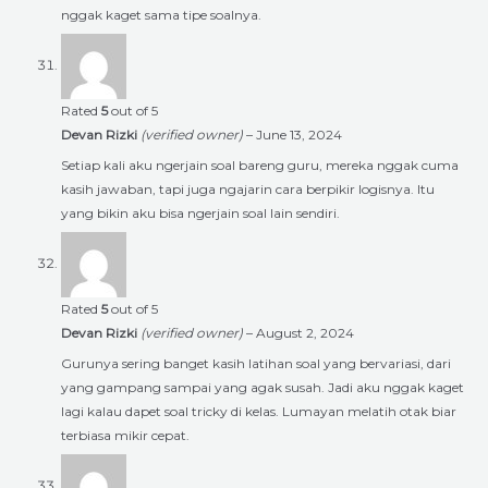
nggak kaget sama tipe soalnya.
Rated
5
out of 5
Devan Rizki
(verified owner)
–
June 13, 2024
Setiap kali aku ngerjain soal bareng guru, mereka nggak cuma
kasih jawaban, tapi juga ngajarin cara berpikir logisnya. Itu
yang bikin aku bisa ngerjain soal lain sendiri.
Rated
5
out of 5
Devan Rizki
(verified owner)
–
August 2, 2024
Gurunya sering banget kasih latihan soal yang bervariasi, dari
yang gampang sampai yang agak susah. Jadi aku nggak kaget
lagi kalau dapet soal tricky di kelas. Lumayan melatih otak biar
terbiasa mikir cepat.