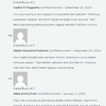
Rated
5
out of 5
Yudha Tri Nugraha
(verified owner)
–
December 29, 2024
Gurunya punya cara ngajarin yang beda dari sekolah. Misalnya
pas jelasin aljabar, dia bikin kayak analogi main puzzle. Jadi
lebih gampang kebayang dan nggak sekadar hafalan rumus.
Rated
5
out of 5
Akbar Maulana Pratama
(verified owner)
–
December 30, 2024
Aku inget banget pas ulangan harian, biasanya cuma dapet
nilai pas-pasan. Tapi setelah sebulan ikut bimbel ini, nilainya
naik dan aku lebih pede ngerjain soal di kelas.
Rated
5
out of 5
Salsa Amira Putri
(verified owner)
–
January 2, 2025
Jujur aku orangnya gampang bosen kalau belajar, tapi di sini
nggak. Karena cara ngajarnya interaktif banget, kayak ngobrol