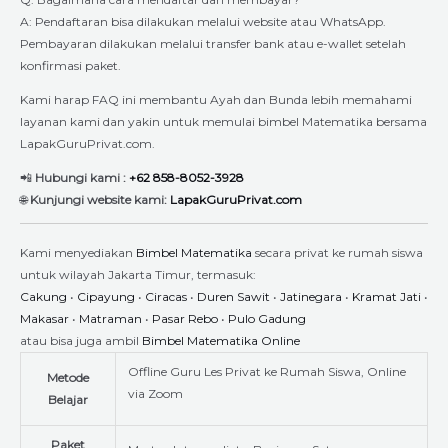
A: Pendaftaran bisa dilakukan melalui website atau WhatsApp.
Pembayaran dilakukan melalui transfer bank atau e-wallet setelah
konfirmasi paket.
Kami harap FAQ ini membantu Ayah dan Bunda lebih memahami
layanan kami dan yakin untuk memulai bimbel Matematika bersama
LapakGuruPrivat.com.
📲
Hubungi kami :
+62 858-8052-3928
🌐
Kunjungi website kami:
LapakGuruPrivat.com
Kami menyediakan
Bimbel Matematika
secara privat ke rumah siswa
untuk wilayah Jakarta Timur, termasuk:
Cakung
•
Cipayung
•
Ciracas
•
Duren Sawit
•
Jatinegara
•
Kramat Jati
•
Makasar
•
Matraman
•
Pasar Rebo
•
Pulo Gadung
atau bisa juga ambil
Bimbel Matematika Online
Offline Guru Les Privat ke Rumah Siswa, Online
Metode
via Zoom
Belajar
Paket