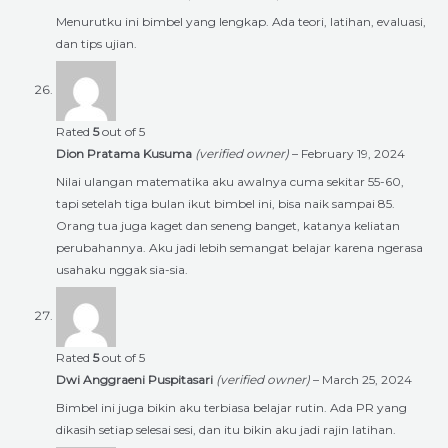
Menurutku ini bimbel yang lengkap. Ada teori, latihan, evaluasi,
dan tips ujian.
Rated
5
out of 5
Dion Pratama Kusuma
(verified owner)
–
February 19, 2024
Nilai ulangan matematika aku awalnya cuma sekitar 55-60,
tapi setelah tiga bulan ikut bimbel ini, bisa naik sampai 85.
Orang tua juga kaget dan seneng banget, katanya keliatan
perubahannya. Aku jadi lebih semangat belajar karena ngerasa
usahaku nggak sia-sia.
Rated
5
out of 5
Dwi Anggraeni Puspitasari
(verified owner)
–
March 25, 2024
Bimbel ini juga bikin aku terbiasa belajar rutin. Ada PR yang
dikasih setiap selesai sesi, dan itu bikin aku jadi rajin latihan.