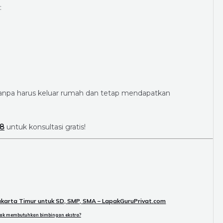
:
tanpa harus keluar rumah dan tetap mendapatkan
28
untuk konsultasi gratis!
Jakarta Timur untuk SD, SMP, SMA – LapakGuruPrivat.com
ak membutuhkan bimbingan ekstra?