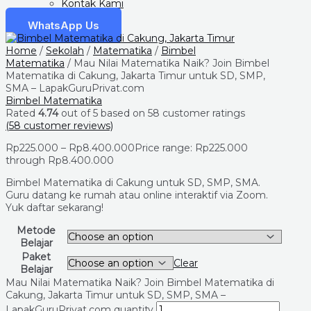
Kontak Kami
WhatsApp Us
Home
/
Sekolah
/
Matematika
/
Bimbel
Matematika
/ Mau Nilai Matematika Naik? Join Bimbel
Matematika di Cakung, Jakarta Timur untuk SD, SMP,
SMA – LapakGuruPrivat.com
Bimbel Matematika
Rated
4.74
out of 5 based on
58
customer ratings
(
58
customer reviews)
Rp
225.000
–
Rp
8.400.000
Price range: Rp225.000
through Rp8.400.000
Bimbel Matematika di Cakung untuk SD, SMP, SMA.
Guru datang ke rumah atau online interaktif via Zoom.
Yuk daftar sekarang!
Metode
Belajar
Paket
Clear
Belajar
Mau Nilai Matematika Naik? Join Bimbel Matematika di
Cakung, Jakarta Timur untuk SD, SMP, SMA –
LapakGuruPrivat.com quantity