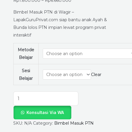
-
Rp
1.800.000
–
Rp
6.660.000
Siap
Bimbel Masuk PTN di Wagir –
Ujian
LapakGuruPrivat.com siap bantu anak Ayah &
Tanpa
Bunda lolos PTN impian lewat program privat
Panik
interaktif
Bareng
LapakGuruPrivat.com!
Metode
quantity
Belajar
Sesi
Clear
Belajar
Konsultasi Via WA
SKU:
N/A
Category:
Bimbel Masuk PTN