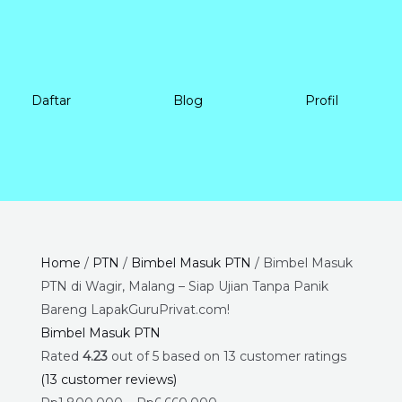
Daftar
Blog
Profil
Bimbel
Price
Home
/
PTN
/
Bimbel Masuk PTN
/ Bimbel Masuk
Masuk
range:
PTN di Wagir, Malang – Siap Ujian Tanpa Panik
PTN
Rp1.800.000
Bareng LapakGuruPrivat.com!
di
through
Bimbel Masuk PTN
Wagir,
Rp6.660.000
Rated
4.23
out of 5 based on
13
customer ratings
Malang
(
13
customer reviews)