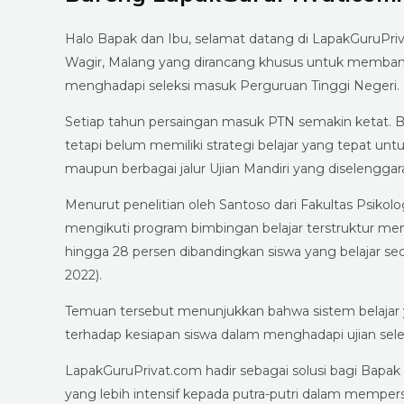
Halo Bapak dan Ibu, selamat datang di LapakGuruPr
Wagir, Malang yang dirancang khusus untuk memban
menghadapi seleksi masuk Perguruan Tinggi Negeri.
Setiap tahun persaingan masuk PTN semakin ketat. 
tetapi belum memiliki strategi belajar yang tepat un
maupun berbagai jalur Ujian Mandiri yang diselengga
Menurut penelitian oleh Santoso dari Fakultas Psikolo
mengikuti program bimbingan belajar terstruktur memi
hingga 28 persen dibandingkan siswa yang belajar seca
2022).
Temuan tersebut menunjukkan bahwa sistem belajar y
terhadap kesiapan siswa dalam menghadapi ujian selek
LapakGuruPrivat.com hadir sebagai solusi bagi Bapa
yang lebih intensif kepada putra-putri dalam memper