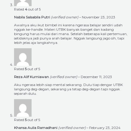
Rated
4
out of 5
Nabila Salsabila Putri
(verified owner)
–
November 23, 2023
Awalnya aku ikut bimbel ini karena ngerasa belajar sendiri udah
nggak ke-handle. Materi UTBK banyak banget dan kadang
bingung harus mulai dari mana. Setelah beberapa kali pertemuan,
setidaknya jadi punya arah belajar. Nggak langsung jago sih, tapi
lebih jelas aja langkahnya.
Rated
5
out of 5
Reza Alif Kurniawan
(verified owner)
–
December 11, 2023
Aku ngerasa lebih siap mental sekarang. Dulu tiap dengar UTBK
langsung deg-degan, sekarang ya tetap deg-degan tapi nggak
separah dulu.
Rated
5
out of 5
Khansa Aulia Ramadhani
(verified owner)
–
February 23, 2024