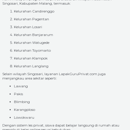
Singosari, Kabupaten Malang, termasuk:
Kelurahan Candirenggo
Kelurahan Pagentan
Kelurahan Losari
Kelurahan Banjararum
Kelurahan Watugede
Kelurahan Toyomarto
Kelurahan Klampok
Kelurahan Langlang
Selain wilayah Singosari, layanan LapakGuruPrivat.com juga
menjangkau area sekitar seperti:
Lawang
Pakis
Blimbing
Karangploso
Lowokwaru
Dengan sistem les privat, siswa dapat belajar langsung di rumah atau
mengikuti kelas online sesuai kebutuhan.