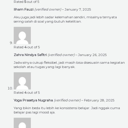
Rated
5
out of 5
Ilham Fauzi
(verified owner)
–
January 7, 2025
Aku juga jadi lebih sadar kelemahan sendiri, misalnya ternyata
sering salah di soal yang butuh ketelitian.
Rated
4
out of 5
Zahra Nindya Safitri
(verified owner)
–
January 26, 2025
Jadwalnya cukup fleksibel, jadi masih bisa disesuaiin sama kegiatan
sekolah atau tugas yang lagi banyak.
Rated
4
out of 5
Yoga Prasetya Nugraha
(verified owner)
–
February 28, 2025
Yang bikin beda itu lebih ke konsistensi belajar. Jadi nggak cuma
belajar pas lagi mood aja.