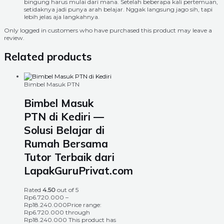
bingung harus mulai dari mana. Setelah beberapa kali pertemuan,
setidaknya jadi punya arah belajar. Nggak langsung jago sih, tapi
lebih jelas aja langkahnya.
Only logged in customers who have purchased this product may leave a
review.
Related products
Bimbel Masuk PTN
Bimbel Masuk
PTN di Kediri —
Solusi Belajar di
Rumah Bersama
Tutor Terbaik dari
LapakGuruPrivat.com
Rated
4.50
out of 5
Rp
6.720.000
–
Rp
18.240.000
Price range:
Rp6.720.000 through
Rp18.240.000
This product has