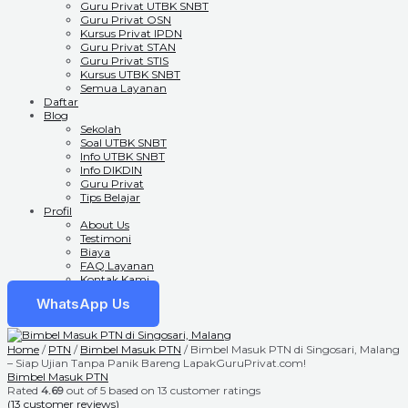
Guru Privat UTBK SNBT
Guru Privat OSN
Kursus Privat IPDN
Guru Privat STAN
Guru Privat STIS
Kursus UTBK SNBT
Semua Layanan
Daftar
Blog
Sekolah
Soal UTBK SNBT
Info UTBK SNBT
Info DIKDIN
Guru Privat
Tips Belajar
Profil
About Us
Testimoni
Biaya
FAQ Layanan
Kontak Kami
WhatsApp Us
Home
/
PTN
/
Bimbel Masuk PTN
/ Bimbel Masuk PTN di Singosari, Malang
– Siap Ujian Tanpa Panik Bareng LapakGuruPrivat.com!
Bimbel Masuk PTN
Rated
4.69
out of 5 based on
13
customer ratings
(
13
customer reviews)