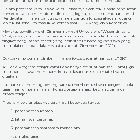
bertahap tanpa harus belajar secara terburu-buru menjelang ujian.
Dalam program kami, siswa kelas 11 biasanya akan fokus pada penguatan
konsep dasar seperti matematika dasar, logika, serta kemampuan literasi.
Pendekatan ini membantu siswa membangun fondasi akademik yang
lebih kuat sebelum masuk ke latihan soal UTBK yang lebih kompleks.
Menurut penelitian oleh Zimmerman dari University of Wisconsin tahun
2019, siswa yang memulai persiapan ujian satu tahun lebih awal memiliki
tingkat penguasaan materi yang lebih stabil dibandingkan siswa yang
memulai persiapan dalam waktu singkat (Zimmerman, 2019).
Q: Apakah program bimbel ini hanya fokus pada latihan soal UTBK?
A: Tidak. Program belajar kami tidak hanya berisi latihan soal. Kami juga
membantu siswa memahami konsep dasar dari setiap materi yang
diujikan.
Latihan soal memang penting karena membantu siswa mengenali pola
ujian, namun pemahaman konsep tetap menjadi bagian utama dari
proses belajar.
Program belajar biasanya terdiri dari beberapa tahap:
pemahaman konsep
latihan soal bertahap
pembahasan soal secara mendalam
simulasi ujian