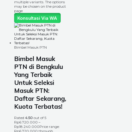
multiple variants. The options
may be chosen on the product
page
Konsultasi Via WA
Bimbel Masuk PTN
Bimbel Masuk
PTN di Bengkulu
Yang Terbaik
Untuk Seleksi
Masuk PTN:
Daftar Sekarang,
Kuota Terbatas!
Rated
4.50
out of 5
Rp
6.720.000
–
Rp
18.240.000
Price range:
Rp6.720.000 through