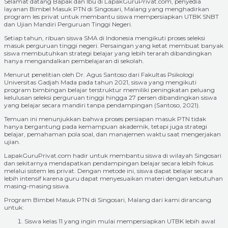
Selamat datang Bapak dan Ibu di LapakGuruPrivat.com, penyedia
layanan Bimbel Masuk PTN di Singosari, Malang yang menghadirkan
program les privat untuk membantu siswa mempersiapkan UTBK SNBT
dan Ujian Mandiri Perguruan Tinggi Negeri.
Setiap tahun, ribuan siswa SMA di Indonesia mengikuti proses seleksi
masuk perguruan tinggi negeri. Persaingan yang ketat membuat banyak
siswa membutuhkan strategi belajar yang lebih terarah dibandingkan
hanya mengandalkan pembelajaran di sekolah.
Menurut penelitian oleh Dr. Agus Santoso dari Fakultas Psikologi
Universitas Gadjah Mada pada tahun 2021, siswa yang mengikuti
program bimbingan belajar terstruktur memiliki peningkatan peluang
kelulusan seleksi perguruan tinggi hingga 27 persen dibandingkan siswa
yang belajar secara mandiri tanpa pendampingan (Santoso, 2021).
Temuan ini menunjukkan bahwa proses persiapan masuk PTN tidak
hanya bergantung pada kemampuan akademik, tetapi juga strategi
belajar, pemahaman pola soal, dan manajemen waktu saat mengerjakan
ujian.
LapakGuruPrivat.com hadir untuk membantu siswa di wilayah Singosari
dan sekitarnya mendapatkan pendampingan belajar secara lebih fokus
melalui sistem les privat. Dengan metode ini, siswa dapat belajar secara
lebih intensif karena guru dapat menyesuaikan materi dengan kebutuhan
masing-masing siswa.
Program Bimbel Masuk PTN di Singosari, Malang dari kami dirancang
untuk:
Siswa kelas 11 yang ingin mulai mempersiapkan UTBK lebih awal