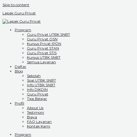
Skip to content
Lapak Guru Privat
Program
Guru Privat UTBK SNBT
Guru Privat OSN
Kursus Privat IPDN
Guru Privat STAN
Guru Privat STIS
Kursus UTBK SNBT
Semua Layanan
Daftar
Blog
Sekolah
Soal UTBK SNBT
Info UTBK SNBT
Info DIKDIN
Guru Privat
Tips Belajar
Profil
About Us
Testimoni
Biaya
FAQ Layanan
Kontak Kami
Program