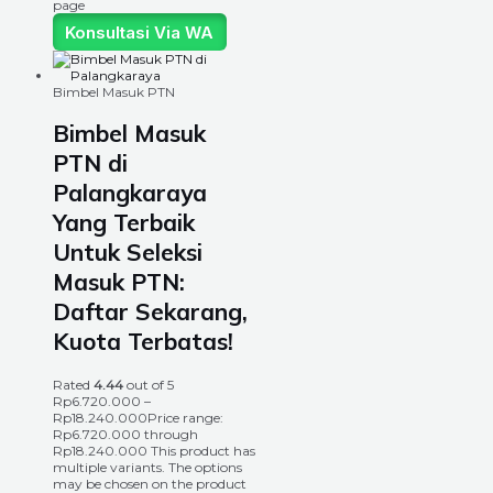
page
Konsultasi Via WA
Bimbel Masuk PTN
Bimbel Masuk
PTN di
Palangkaraya
Yang Terbaik
Untuk Seleksi
Masuk PTN:
Daftar Sekarang,
Kuota Terbatas!
Rated
4.44
out of 5
Rp
6.720.000
–
Rp
18.240.000
Price range:
Rp6.720.000 through
Rp18.240.000
This product has
multiple variants. The options
may be chosen on the product