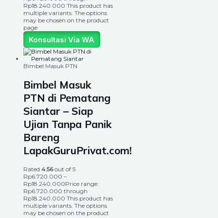
Rp18.240.000
This product has
multiple variants. The options
may be chosen on the product
page
Konsultasi Via WA
Bimbel Masuk PTN
Bimbel Masuk
PTN di Pematang
Siantar – Siap
Ujian Tanpa Panik
Bareng
LapakGuruPrivat.com!
Rated
4.56
out of 5
Rp
6.720.000
–
Rp
18.240.000
Price range:
Rp6.720.000 through
Rp18.240.000
This product has
multiple variants. The options
may be chosen on the product