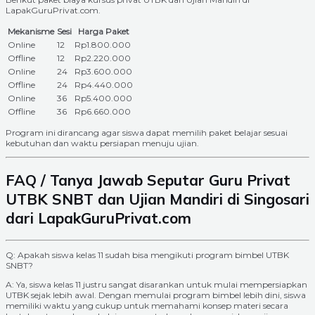
LapakGuruPrivat.com.
Mekanisme
Sesi
Harga Paket
Online
12
Rp1.800.000
Offline
12
Rp2.220.000
Online
24
Rp3.600.000
Offline
24
Rp4.440.000
Online
36
Rp5.400.000
Offline
36
Rp6.660.000
Program ini dirancang agar siswa dapat memilih paket belajar sesuai
kebutuhan dan waktu persiapan menuju ujian.
FAQ / Tanya Jawab Seputar Guru Privat
UTBK SNBT dan Ujian Mandiri di Singosari
dari LapakGuruPrivat.com
Q: Apakah siswa kelas 11 sudah bisa mengikuti program bimbel UTBK
SNBT?
A: Ya, siswa kelas 11 justru sangat disarankan untuk mulai mempersiapkan
UTBK sejak lebih awal. Dengan memulai program bimbel lebih dini, siswa
memiliki waktu yang cukup untuk memahami konsep materi secara