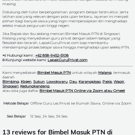
masing.
Didukung oleh tutor berpengalaman, program belajar terstruktur, serta
latihan soal yang relevan dengan pola ujian terbaru, layanan ini menjadi
pilihan bagi banyak siswa yang ingin mempersiapkan diri menghadapi
seleksi masuk perguruan tinggi negeri.
Jika Bapak dan Ibu sedang mencari Bimbel Masuk PTN di Singosari,
Malang yang menyediakan guru privat dengan sistem belajar yang
fleksibel dan terarah, LapakGuruPrivat.com siap membantu
mendampingi proses belajar siswa hingga menghadapi ujian seleksi PTN.
📲
Hubungi kami :
+62 858-9452-5108
🌐
Kunjungi website kami:
LapakGuruPrivat.com
Kami menyediakan
Bimbel Masuk PTN
untuk wilayah
Malang
, termasuk
daerah
Blimbing
,
Klojen
,
Sukun
,
Lowokwaru
,
Dau
,
Karangploso
,
Pakis
,
Wagir
,
Singosari
,
Kedungkandang
atau bisa juga daftar
Bimbel Masuk PTN Online via Zoom atau Gmeet
Metode Belajar
Offline Guru Les Privat ke Rumah Siswa, Online via Zoom
Sesi Belajar
12 Sesi, 24 Sesi, 36 Sesi
13 reviews for
Bimbel Masuk PTN di