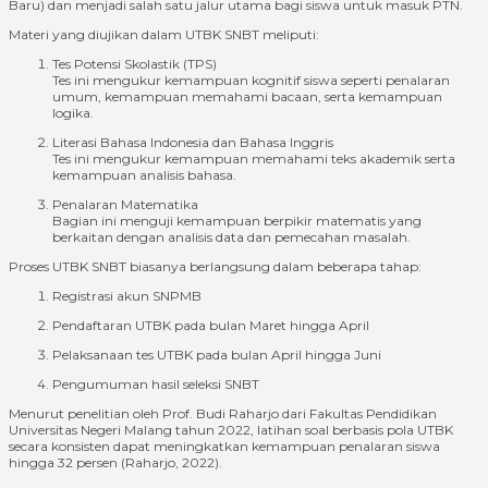
Baru) dan menjadi salah satu jalur utama bagi siswa untuk masuk PTN.
Materi yang diujikan dalam UTBK SNBT meliputi:
Tes Potensi Skolastik (TPS)
Tes ini mengukur kemampuan kognitif siswa seperti penalaran
umum, kemampuan memahami bacaan, serta kemampuan
logika.
Literasi Bahasa Indonesia dan Bahasa Inggris
Tes ini mengukur kemampuan memahami teks akademik serta
kemampuan analisis bahasa.
Penalaran Matematika
Bagian ini menguji kemampuan berpikir matematis yang
berkaitan dengan analisis data dan pemecahan masalah.
Proses UTBK SNBT biasanya berlangsung dalam beberapa tahap:
Registrasi akun SNPMB
Pendaftaran UTBK pada bulan Maret hingga April
Pelaksanaan tes UTBK pada bulan April hingga Juni
Pengumuman hasil seleksi SNBT
Menurut penelitian oleh Prof. Budi Raharjo dari Fakultas Pendidikan
Universitas Negeri Malang tahun 2022, latihan soal berbasis pola UTBK
secara konsisten dapat meningkatkan kemampuan penalaran siswa
hingga 32 persen (Raharjo, 2022).