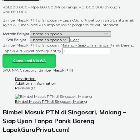
Rp
1.800.000
–
Rp
6.660.000
Price range: Rp1.800.000 through
Rp6.660.000
Bimbel Masuk PTN di Singosari – LapakGuruPrivat.com siap bantu anak
Ayah & Bunda lolos PTN impian lewat program privat interaktif
Metode Belajar
Sesi Belajar
Clear
Bimbel Masuk PTN di Singosari, Malang - Siap Ujian Tanpa Panik Bareng
LapakGuruPrivat.com! quantity
Konsultasi Via WA
SKU:
N/A
Category:
Bimbel Masuk PTN
Description
Additional information
Reviews (13)
Bimbel Masuk PTN di Singosari, Malang
Bimbel Masuk PTN di Singosari, Malang –
Siap Ujian Tanpa Panik Bareng
LapakGuruPrivat.com!