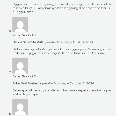
Nggak semua sesi langsung lancar sih, ada juga hari di mana otak
rasanya buntu. Tapi enaknya bisa langsung dibahas tanpa harus
nunggu lama.
Rated
5
out of 5
Nabila Salsabila Putri
(verified owner)
–
April 10, 2024
Dulu kalau tryout nilainya naik turun nggak jelas. Sekarang masih
naik turun juga, tapi lebih ngerti kenapa bisa turun atau naik.
Rated
5
out of 5
Arka Dwi Pratama
(verified owner)
–
October 8, 2024
Beberapa trik cepat yang diajarin lumayan kepakai, terutama pas
waktu lagi mepet.