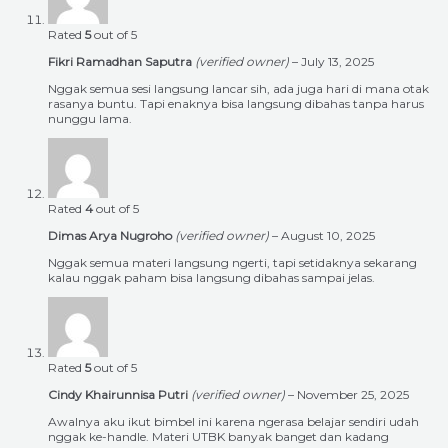
Rated
5
out of 5
Fikri Ramadhan Saputra
(verified owner)
–
July 13, 2025
Nggak semua sesi langsung lancar sih, ada juga hari di mana otak
rasanya buntu. Tapi enaknya bisa langsung dibahas tanpa harus
nunggu lama.
Rated
4
out of 5
Dimas Arya Nugroho
(verified owner)
–
August 10, 2025
Nggak semua materi langsung ngerti, tapi setidaknya sekarang
kalau nggak paham bisa langsung dibahas sampai jelas.
Rated
5
out of 5
Cindy Khairunnisa Putri
(verified owner)
–
November 25, 2025
Awalnya aku ikut bimbel ini karena ngerasa belajar sendiri udah
nggak ke-handle. Materi UTBK banyak banget dan kadang