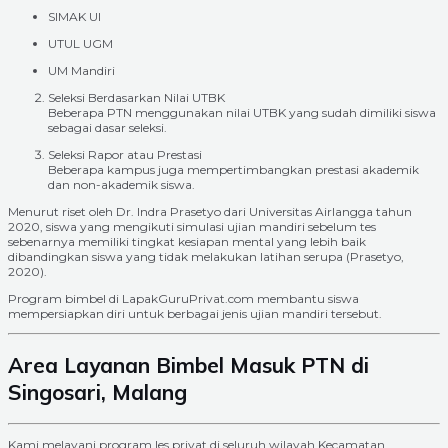
SIMAK UI
UTUL UGM
UM Mandiri
Seleksi Berdasarkan Nilai UTBK
Beberapa PTN menggunakan nilai UTBK yang sudah dimiliki siswa
sebagai dasar seleksi.
Seleksi Rapor atau Prestasi
Beberapa kampus juga mempertimbangkan prestasi akademik
dan non-akademik siswa.
Menurut riset oleh Dr. Indra Prasetyo dari Universitas Airlangga tahun
2020, siswa yang mengikuti simulasi ujian mandiri sebelum tes
sebenarnya memiliki tingkat kesiapan mental yang lebih baik
dibandingkan siswa yang tidak melakukan latihan serupa (Prasetyo,
2020).
Program bimbel di LapakGuruPrivat.com membantu siswa
mempersiapkan diri untuk berbagai jenis ujian mandiri tersebut.
Area Layanan Bimbel Masuk PTN di
Singosari, Malang
Kami melayani program les privat di seluruh wilayah Kecamatan