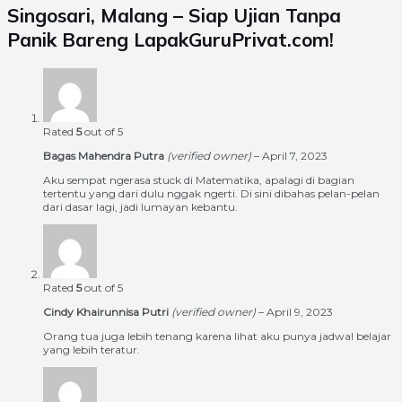
Singosari, Malang – Siap Ujian Tanpa
Panik Bareng LapakGuruPrivat.com!
Rated
5
out of 5
Bagas Mahendra Putra
(verified owner)
–
April 7, 2023
Aku sempat ngerasa stuck di Matematika, apalagi di bagian
tertentu yang dari dulu nggak ngerti. Di sini dibahas pelan-pelan
dari dasar lagi, jadi lumayan kebantu.
Rated
5
out of 5
Cindy Khairunnisa Putri
(verified owner)
–
April 9, 2023
Orang tua juga lebih tenang karena lihat aku punya jadwal belajar
yang lebih teratur.