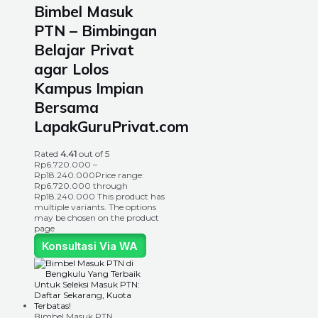
Bimbel Masuk
PTN – Bimbingan
Belajar Privat
agar Lolos
Kampus Impian
Bersama
LapakGuruPrivat.com
Rated
4.41
out of 5
Rp
6.720.000
–
Rp
18.240.000
Price range:
Rp6.720.000 through
Rp18.240.000
This product has
multiple variants. The options
may be chosen on the product
page
Konsultasi Via WA
Bimbel Masuk PTN