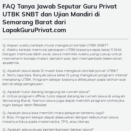
FAQ Tanya Jawab Seputar Guru Privat
UTBK SNBT dan Ujian Mandiri di
Semarang Barat dari
LapakGuruPrivat.com
Q: Kapan waktu terbaik mulai mengikuti bimbel UTBK SNBT?
A: Waktu terbaik memulai persiapan UTBK biasanya sejak kelas 11 SMA.
Dengan memulai lebih awal, siswa memiliki waktu yang cukup untuk
memahami konsep materi, berlatih soal, dan memperbaiki kelemahan
akademik.
Q: Apakah siswa kelas 12 masih bisa mengikuti bimbel privat UTBK?
A: Tentu saja bisa. Banyak siswa kelas 12 yang mengikuti program intensif
menjelang UTBK. Program belajar biasanya difokuskan pada latihan soal
dan strategi pengerjaan.
Q: Apakah tutor datang langsung ke rumah siswa?
A: Untuk program offline, tutor dapat datang ke rumah siswa di wilayah
Semarang Barat. Namun siswa juga dapat memilih program online jika
ingin belajar lebih fleksibel.
Q: Apakah siswa bisa memilih mata pelajaran tertentu saja?
A: Bisa. Program belajar dapat disesuaikan dengan kebutuhan siswa,
misalnya fokus pada matematika, TPS, atau literasi.
Q: Apakah ada evaluasi perkembangan belajar siswa?