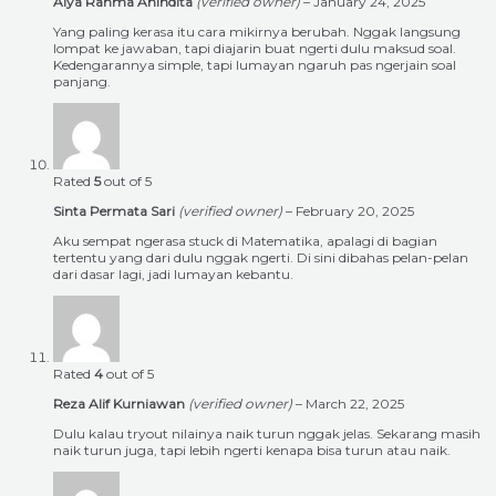
Alya Rahma Anindita
(verified owner)
–
January 24, 2025
Yang paling kerasa itu cara mikirnya berubah. Nggak langsung
lompat ke jawaban, tapi diajarin buat ngerti dulu maksud soal.
Kedengarannya simple, tapi lumayan ngaruh pas ngerjain soal
panjang.
Rated
5
out of 5
Sinta Permata Sari
(verified owner)
–
February 20, 2025
Aku sempat ngerasa stuck di Matematika, apalagi di bagian
tertentu yang dari dulu nggak ngerti. Di sini dibahas pelan-pelan
dari dasar lagi, jadi lumayan kebantu.
Rated
4
out of 5
Reza Alif Kurniawan
(verified owner)
–
March 22, 2025
Dulu kalau tryout nilainya naik turun nggak jelas. Sekarang masih
naik turun juga, tapi lebih ngerti kenapa bisa turun atau naik.