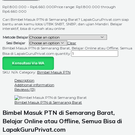
Rp
1.800.000
–
Rp
6.660.000
Price range: Rp1.800.000 through
Rp6.660.000
Cari Bimbel Masuk PTN di Semarang Barat? LapakGuruPrivat.com siap
bantu anak kamu lolos UTBK SNBT, SNBP, dan ujian Mandiri. Belajar
interaktif, bisa di rumah atau online
Metode Belajar
Sesi Belajar
Clear
Bimbel Masuk PTN di Semarang Barat, Belajar Online atau Offline, Semua
Bisa di LapakGuruPrivat.com quantity
Konsultasi Via WA
SKU:
N/A
Category:
Bimbel Masuk PTN
Description
Additional information
Reviews (13)
Bimbel Masuk PTN di Semarang Barat
Bimbel Masuk PTN di Semarang Barat,
Belajar Online atau Offline, Semua Bisa di
LapakGuruPrivat.com