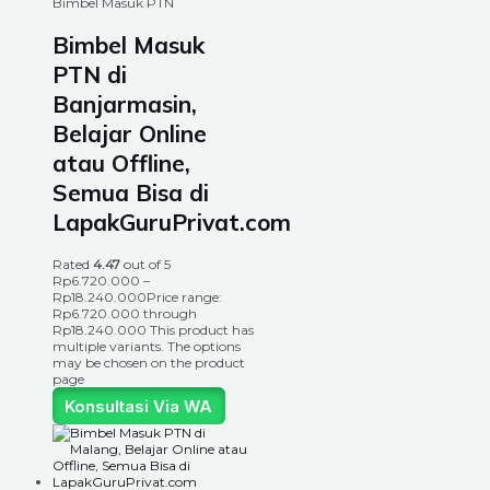
Bimbel Masuk PTN
Bimbel Masuk
PTN di
Banjarmasin,
Belajar Online
atau Offline,
Semua Bisa di
LapakGuruPrivat.com
Rated
4.47
out of 5
Rp
6.720.000
–
Rp
18.240.000
Price range:
Rp6.720.000 through
Rp18.240.000
This product has
multiple variants. The options
may be chosen on the product
page
Konsultasi Via WA