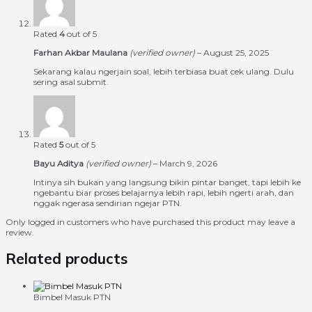
Rated
4
out of 5
Farhan Akbar Maulana
(verified owner)
–
August 25, 2025
Sekarang kalau ngerjain soal, lebih terbiasa buat cek ulang. Dulu
sering asal submit.
Rated
5
out of 5
Bayu Aditya
(verified owner)
–
March 9, 2026
Intinya sih bukan yang langsung bikin pintar banget, tapi lebih ke
ngebantu biar proses belajarnya lebih rapi, lebih ngerti arah, dan
nggak ngerasa sendirian ngejar PTN.
Only logged in customers who have purchased this product may leave a
review.
Related products
Bimbel Masuk PTN