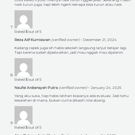
naik turun juga, tapi lebih ngerti kenapa bisa turun atau naik.
Rated
5
out of 5
Reza Alif Kurniawan
(verified owner)
–
December 21, 2024
Kadang capek juga sih habis sekolah langsung lanjut belajar lagi.
Tapi karena sudah dijadwalkan, jadi mau nggak mau dijalanin.
Rated
5
out of 5
Naufal Ardiansyah Putra
(verified owner)
–
January 24, 2025
Yang aku suka, tiap habis latihan biasanya ada evaluasi. Jadi tahu
kesalahan di mana, bukan cuma dikasih nilai doang.
Rated
5
out of 5