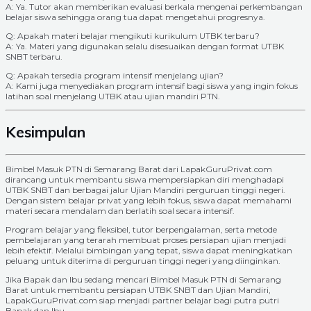
A: Ya. Tutor akan memberikan evaluasi berkala mengenai perkembangan
belajar siswa sehingga orang tua dapat mengetahui progresnya.
Q: Apakah materi belajar mengikuti kurikulum UTBK terbaru?
A: Ya. Materi yang digunakan selalu disesuaikan dengan format UTBK
SNBT terbaru.
Q: Apakah tersedia program intensif menjelang ujian?
A: Kami juga menyediakan program intensif bagi siswa yang ingin fokus
latihan soal menjelang UTBK atau ujian mandiri PTN.
Kesimpulan
Bimbel Masuk PTN di Semarang Barat dari LapakGuruPrivat.com
dirancang untuk membantu siswa mempersiapkan diri menghadapi
UTBK SNBT dan berbagai jalur Ujian Mandiri perguruan tinggi negeri.
Dengan sistem belajar privat yang lebih fokus, siswa dapat memahami
materi secara mendalam dan berlatih soal secara intensif.
Program belajar yang fleksibel, tutor berpengalaman, serta metode
pembelajaran yang terarah membuat proses persiapan ujian menjadi
lebih efektif. Melalui bimbingan yang tepat, siswa dapat meningkatkan
peluang untuk diterima di perguruan tinggi negeri yang diinginkan.
Jika Bapak dan Ibu sedang mencari Bimbel Masuk PTN di Semarang
Barat untuk membantu persiapan UTBK SNBT dan Ujian Mandiri,
LapakGuruPrivat.com siap menjadi partner belajar bagi putra putri
Bapak dan Ibu.