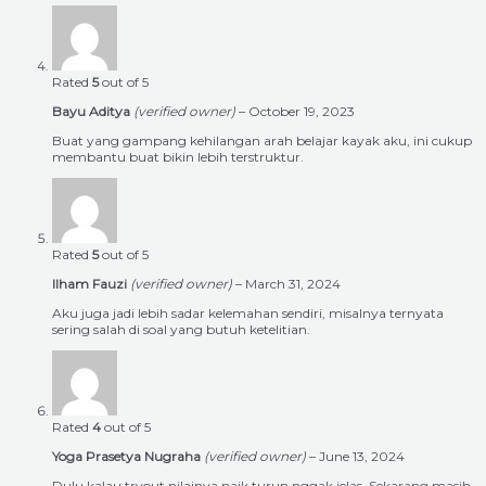
Rated
5
out of 5
Bayu Aditya
(verified owner)
–
October 19, 2023
Buat yang gampang kehilangan arah belajar kayak aku, ini cukup
membantu buat bikin lebih terstruktur.
Rated
5
out of 5
Ilham Fauzi
(verified owner)
–
March 31, 2024
Aku juga jadi lebih sadar kelemahan sendiri, misalnya ternyata
sering salah di soal yang butuh ketelitian.
Rated
4
out of 5
Yoga Prasetya Nugraha
(verified owner)
–
June 13, 2024
Dulu kalau tryout nilainya naik turun nggak jelas. Sekarang masih