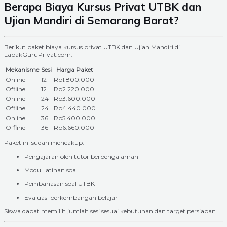
Berapa Biaya Kursus Privat UTBK dan
Ujian Mandiri di Semarang Barat?
Berikut paket biaya kursus privat UTBK dan Ujian Mandiri di
LapakGuruPrivat.com.
Mekanisme
Sesi
Harga Paket
Online
12
Rp1.800.000
Offline
12
Rp2.220.000
Online
24
Rp3.600.000
Offline
24
Rp4.440.000
Online
36
Rp5.400.000
Offline
36
Rp6.660.000
Paket ini sudah mencakup:
Pengajaran oleh tutor berpengalaman
Modul latihan soal
Pembahasan soal UTBK
Evaluasi perkembangan belajar
Siswa dapat memilih jumlah sesi sesuai kebutuhan dan target persiapan.