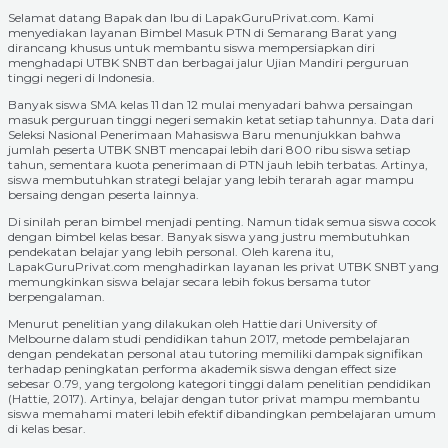
Selamat datang Bapak dan Ibu di LapakGuruPrivat.com. Kami
menyediakan layanan Bimbel Masuk PTN di Semarang Barat yang
dirancang khusus untuk membantu siswa mempersiapkan diri
menghadapi UTBK SNBT dan berbagai jalur Ujian Mandiri perguruan
tinggi negeri di Indonesia.
Banyak siswa SMA kelas 11 dan 12 mulai menyadari bahwa persaingan
masuk perguruan tinggi negeri semakin ketat setiap tahunnya. Data dari
Seleksi Nasional Penerimaan Mahasiswa Baru menunjukkan bahwa
jumlah peserta UTBK SNBT mencapai lebih dari 800 ribu siswa setiap
tahun, sementara kuota penerimaan di PTN jauh lebih terbatas. Artinya,
siswa membutuhkan strategi belajar yang lebih terarah agar mampu
bersaing dengan peserta lainnya.
Di sinilah peran bimbel menjadi penting. Namun tidak semua siswa cocok
dengan bimbel kelas besar. Banyak siswa yang justru membutuhkan
pendekatan belajar yang lebih personal. Oleh karena itu,
LapakGuruPrivat.com menghadirkan layanan les privat UTBK SNBT yang
memungkinkan siswa belajar secara lebih fokus bersama tutor
berpengalaman.
Menurut penelitian yang dilakukan oleh Hattie dari University of
Melbourne dalam studi pendidikan tahun 2017, metode pembelajaran
dengan pendekatan personal atau tutoring memiliki dampak signifikan
terhadap peningkatan performa akademik siswa dengan effect size
sebesar 0.79, yang tergolong kategori tinggi dalam penelitian pendidikan
(Hattie, 2017). Artinya, belajar dengan tutor privat mampu membantu
siswa memahami materi lebih efektif dibandingkan pembelajaran umum
di kelas besar.