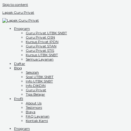
Skip to content
Lapak Guru Privat
Program
Guru Privat UTBK SNBT
Guru Privat OSN
Kursus Privat IPDN
Guru Privat STAN
Guru Privat STIS
Kursus UTBK SNBT
Semua Layanan
Daftar
Blog
Sekolah
Soal UTBK SNBT
Info UTBK SNBT
Info DIKDIN
Guru Privat
Tips Belajar
Profil
About Us
Testimoni
Biaya
FAQ Layanan
Kontak Kami
Program