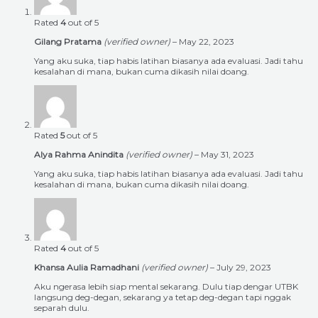
Rated
4
out of 5
Gilang Pratama
(verified owner)
–
May 22, 2023
Yang aku suka, tiap habis latihan biasanya ada evaluasi. Jadi tahu
kesalahan di mana, bukan cuma dikasih nilai doang.
Rated
5
out of 5
Alya Rahma Anindita
(verified owner)
–
May 31, 2023
Yang aku suka, tiap habis latihan biasanya ada evaluasi. Jadi tahu
kesalahan di mana, bukan cuma dikasih nilai doang.
Rated
4
out of 5
Khansa Aulia Ramadhani
(verified owner)
–
July 29, 2023
Aku ngerasa lebih siap mental sekarang. Dulu tiap dengar UTBK
langsung deg-degan, sekarang ya tetap deg-degan tapi nggak
separah dulu.