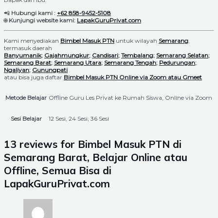
📲
Hubungi kami :
+62 858-9452-5108
🌐
Kunjungi website kami:
LapakGuruPrivat.com
Kami menyediakan
Bimbel Masuk PTN
untuk wilayah
Semarang
,
termasuk daerah
Banyumanik
;
Gajahmungkur
;
Candisari
;
Tembalang
;
Semarang Selatan
;
Semarang Barat
;
Semarang Utara
;
Semarang Tengah
;
Pedurungan
;
Ngaliyan
;
Gunungpati
atau bisa juga daftar
Bimbel Masuk PTN Online via Zoom atau Gmeet
Metode Belajar
Offline Guru Les Privat ke Rumah Siswa, Online via Zoom
Sesi Belajar
12 Sesi, 24 Sesi, 36 Sesi
13 reviews for
Bimbel Masuk PTN di
Semarang Barat, Belajar Online atau
Offline, Semua Bisa di
LapakGuruPrivat.com