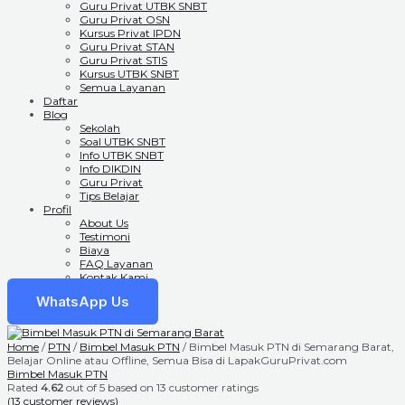
Guru Privat UTBK SNBT
Guru Privat OSN
Kursus Privat IPDN
Guru Privat STAN
Guru Privat STIS
Kursus UTBK SNBT
Semua Layanan
Daftar
Blog
Sekolah
Soal UTBK SNBT
Info UTBK SNBT
Info DIKDIN
Guru Privat
Tips Belajar
Profil
About Us
Testimoni
Biaya
FAQ Layanan
Kontak Kami
WhatsApp Us
Home
/
PTN
/
Bimbel Masuk PTN
/ Bimbel Masuk PTN di Semarang Barat,
Belajar Online atau Offline, Semua Bisa di LapakGuruPrivat.com
Bimbel Masuk PTN
Rated
4.62
out of 5 based on
13
customer ratings
(
13
customer reviews)