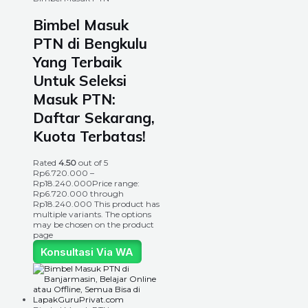
Bimbel Masuk
PTN di Bengkulu
Yang Terbaik
Untuk Seleksi
Masuk PTN:
Daftar Sekarang,
Kuota Terbatas!
Rated
4.50
out of 5
Rp
6.720.000
–
Rp
18.240.000
Price range:
Rp6.720.000 through
Rp18.240.000
This product has
multiple variants. The options
may be chosen on the product
page
Konsultasi Via WA