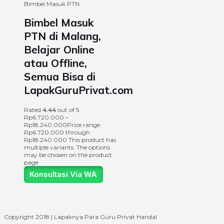
Bimbel Masuk PTN
Bimbel Masuk
PTN di Malang,
Belajar Online
atau Offline,
Semua Bisa di
LapakGuruPrivat.com
Rated
4.44
out of 5
Rp
6.720.000
–
Rp
18.240.000
Price range:
Rp6.720.000 through
Rp18.240.000
This product has
multiple variants. The options
may be chosen on the product
page
Konsultasi Via WA
Copyright 2018 | Lapaknya Para Guru Privat Handal