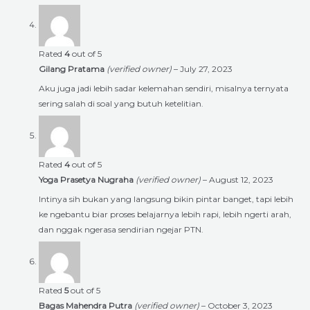
Rated
4
out of 5
Gilang Pratama
(verified owner)
–
July 27, 2023
Aku juga jadi lebih sadar kelemahan sendiri, misalnya ternyata
sering salah di soal yang butuh ketelitian.
Rated
4
out of 5
Yoga Prasetya Nugraha
(verified owner)
–
August 12, 2023
Intinya sih bukan yang langsung bikin pintar banget, tapi lebih
ke ngebantu biar proses belajarnya lebih rapi, lebih ngerti arah,
dan nggak ngerasa sendirian ngejar PTN.
Rated
5
out of 5
Bagas Mahendra Putra
(verified owner)
–
October 3, 2023