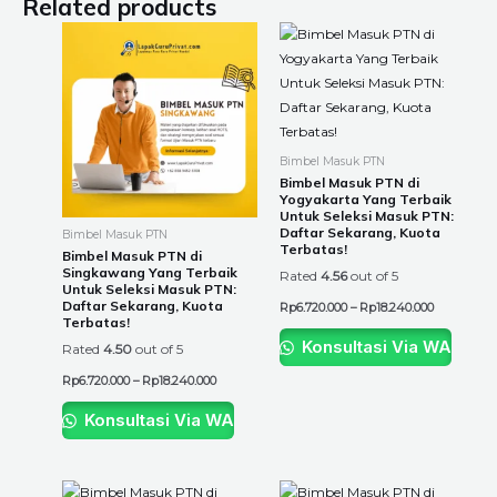
Related products
Price
Price
This
This
range:
range:
product
product
Rp6.720.000
Rp6.720.00
through
through
has
has
Rp18.240.000
Rp18.240.0
multiple
multiple
variants.
variants.
The
The
Bimbel Masuk PTN
options
options
Bimbel Masuk PTN di
Yogyakarta Yang Terbaik
may
may
Untuk Seleksi Masuk PTN:
be
be
Daftar Sekarang, Kuota
Bimbel Masuk PTN
Terbatas!
chosen
chosen
Bimbel Masuk PTN di
Singkawang Yang Terbaik
Rated
4.56
out of 5
on
on
Untuk Seleksi Masuk PTN:
the
the
Daftar Sekarang, Kuota
Rp
6.720.000
–
Rp
18.240.000
Terbatas!
product
product
Konsultasi Via WA
Rated
4.50
out of 5
page
page
Rp
6.720.000
–
Rp
18.240.000
Konsultasi Via WA
Price
Price
This
This