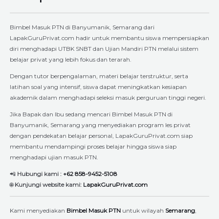
Bimbel Masuk PTN di Banyumanik, Semarang dari
LapakGuruPrivat.com hadir untuk membantu siswa mempersiapkan
diri menghadapi UTBK SNBT dan Ujian Mandiri PTN melalui sistem
belajar privat yang lebih fokus dan terarah.
Dengan tutor berpengalaman, materi belajar terstruktur, serta
latihan soal yang intensif, siswa dapat meningkatkan kesiapan
akademik dalam menghadapi seleksi masuk perguruan tinggi negeri.
Jika Bapak dan Ibu sedang mencari Bimbel Masuk PTN di
Banyumanik, Semarang yang menyediakan program les privat
dengan pendekatan belajar personal, LapakGuruPrivat.com siap
membantu mendampingi proses belajar hingga siswa siap
menghadapi ujian masuk PTN.
📲
Hubungi kami :
+62 858-9452-5108
🌐
Kunjungi website kami:
LapakGuruPrivat.com
Kami menyediakan
Bimbel Masuk PTN
untuk wilayah
Semarang
,