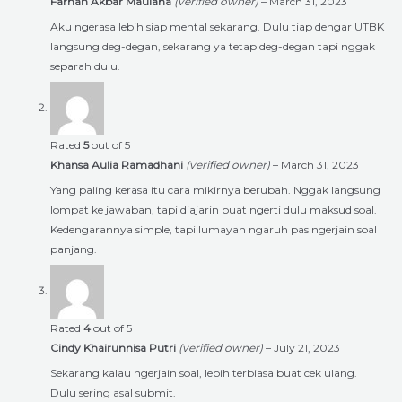
Farhan Akbar Maulana
(verified owner)
–
March 31, 2023
Aku ngerasa lebih siap mental sekarang. Dulu tiap dengar UTBK
langsung deg-degan, sekarang ya tetap deg-degan tapi nggak
separah dulu.
Rated
5
out of 5
Khansa Aulia Ramadhani
(verified owner)
–
March 31, 2023
Yang paling kerasa itu cara mikirnya berubah. Nggak langsung
lompat ke jawaban, tapi diajarin buat ngerti dulu maksud soal.
Kedengarannya simple, tapi lumayan ngaruh pas ngerjain soal
panjang.
Rated
4
out of 5
Cindy Khairunnisa Putri
(verified owner)
–
July 21, 2023
Sekarang kalau ngerjain soal, lebih terbiasa buat cek ulang.
Dulu sering asal submit.