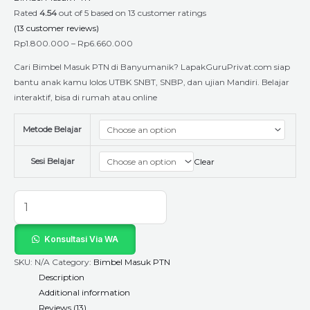
Rated
4.54
out of 5 based on
13
customer ratings
(
13
customer reviews)
Rp
1.800.000
–
Rp
6.660.000
Cari Bimbel Masuk PTN di Banyumanik? LapakGuruPrivat.com siap
bantu anak kamu lolos UTBK SNBT, SNBP, dan ujian Mandiri. Belajar
interaktif, bisa di rumah atau online
Metode Belajar
Sesi Belajar
Clear
Konsultasi Via WA
SKU:
N/A
Category:
Bimbel Masuk PTN
Description
Additional information
Reviews (13)