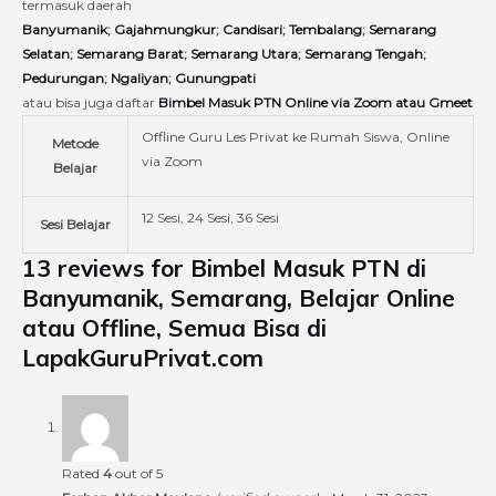
termasuk daerah
Banyumanik
;
Gajahmungkur
;
Candisari
;
Tembalang
;
Semarang
Selatan
;
Semarang Barat
;
Semarang Utara
;
Semarang Tengah
;
Pedurungan
;
Ngaliyan
;
Gunungpati
atau bisa juga daftar
Bimbel Masuk PTN Online via Zoom atau Gmeet
Offline Guru Les Privat ke Rumah Siswa, Online
Metode
via Zoom
Belajar
12 Sesi, 24 Sesi, 36 Sesi
Sesi Belajar
13 reviews for
Bimbel Masuk PTN di
Banyumanik, Semarang, Belajar Online
atau Offline, Semua Bisa di
LapakGuruPrivat.com
Rated
4
out of 5