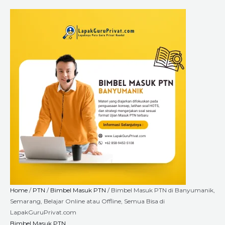
Skip
Bimbel
Price
to
Masuk
range:
content
PTN
Rp1.800.000
di
through
Banyumanik,
Rp6.660.000
Semarang,
Belajar
Online
atau
Offline,
Semua
Bisa
di
LapakGuruPrivat.com
quantity
Home
/
PTN
/
Bimbel Masuk PTN
/ Bimbel Masuk PTN di Banyumanik,
Semarang, Belajar Online atau Offline, Semua Bisa di
LapakGuruPrivat.com
Bimbel Masuk PTN