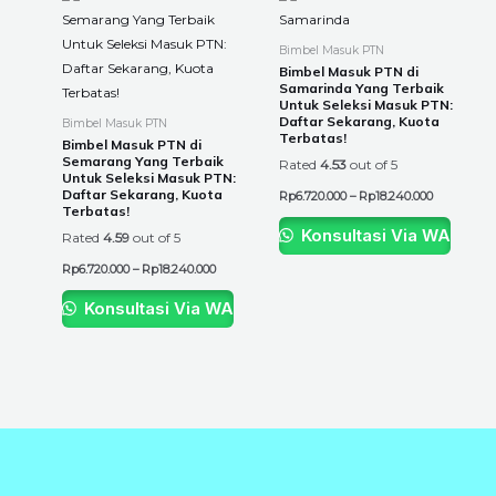
range:
range:
product
product
Rp6.720.000
Rp6.720.00
through
through
has
has
Bimbel Masuk PTN
Rp18.240.000
Rp18.240.0
multiple
multiple
Bimbel Masuk PTN di
Samarinda Yang Terbaik
variants.
variants.
Untuk Seleksi Masuk PTN:
The
The
Daftar Sekarang, Kuota
Bimbel Masuk PTN
Terbatas!
options
options
Bimbel Masuk PTN di
Semarang Yang Terbaik
Rated
4.53
out of 5
may
may
Untuk Seleksi Masuk PTN:
be
be
Daftar Sekarang, Kuota
Rp
6.720.000
–
Rp
18.240.000
Terbatas!
chosen
chosen
Konsultasi Via WA
Rated
4.59
out of 5
on
on
the
the
Rp
6.720.000
–
Rp
18.240.000
product
product
Konsultasi Via WA
page
page