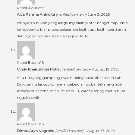
Rated
4
out of 5
Alya Rahma Anindita
(verified owner)
–
June 3, 2025
Intinya sih bukan yang langsung bikin pintar banget, tapi lebih
ke ngebantu biar proses belajarnya lebih rapi, lebih ngerti arah,
dan nggak ngerasa sendirian ngejar PTN.
Rated
5
out of 5
Cindy Khairunnisa Putri
(verified owner)
–
August 15, 2025
Aku tipe yang gampang overthinking kalau lihat soal susah.
Dulu sering langsung nyerah sebelum nyoba. Sekarang lebih
kebiasa buat coba pelan-pelan dulu, karena sering dilatih buat
nggak panik.
Rated
5
out of 5
Dimas Arya Nugroho
(verified owner)
–
August 17, 2025