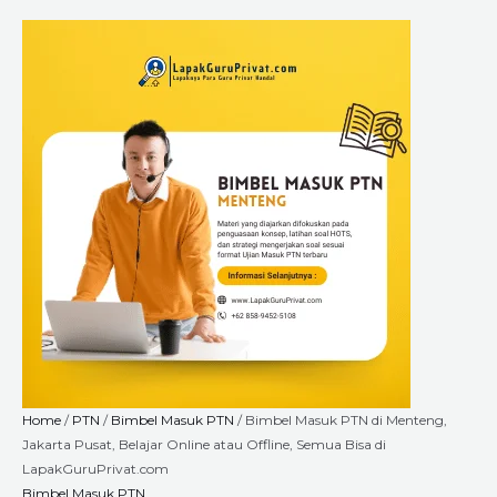
Skip
Bimbel
Price
to
Masuk
range:
content
PTN
Rp2.640.000
di
through
Menteng,
Rp9.000.000
Jakarta
Pusat,
Belajar
Online
atau
Offline,
Semua
Bisa
di
LapakGuruPrivat.com
quantity
Home
/
PTN
/
Bimbel Masuk PTN
/ Bimbel Masuk PTN di Menteng,
Jakarta Pusat, Belajar Online atau Offline, Semua Bisa di
LapakGuruPrivat.com
Bimbel Masuk PTN