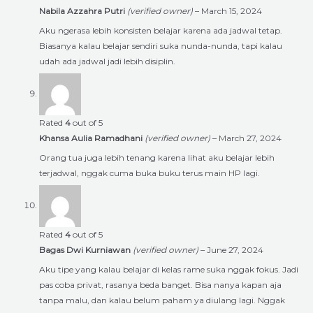
Nabila Azzahra Putri
(verified owner)
–
March 15, 2024
Aku ngerasa lebih konsisten belajar karena ada jadwal tetap.
Biasanya kalau belajar sendiri suka nunda-nunda, tapi kalau
udah ada jadwal jadi lebih disiplin.
Rated
4
out of 5
Khansa Aulia Ramadhani
(verified owner)
–
March 27, 2024
Orang tua juga lebih tenang karena lihat aku belajar lebih
terjadwal, nggak cuma buka buku terus main HP lagi.
Rated
4
out of 5
Bagas Dwi Kurniawan
(verified owner)
–
June 27, 2024
Aku tipe yang kalau belajar di kelas rame suka nggak fokus. Jadi
pas coba privat, rasanya beda banget. Bisa nanya kapan aja
tanpa malu, dan kalau belum paham ya diulang lagi. Nggak