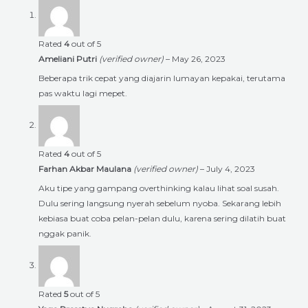
Rated
4
out of 5
Ameliani Putri
(verified owner)
–
May 26, 2023
Beberapa trik cepat yang diajarin lumayan kepakai, terutama
pas waktu lagi mepet.
Rated
4
out of 5
Farhan Akbar Maulana
(verified owner)
–
July 4, 2023
Aku tipe yang gampang overthinking kalau lihat soal susah.
Dulu sering langsung nyerah sebelum nyoba. Sekarang lebih
kebiasa buat coba pelan-pelan dulu, karena sering dilatih buat
nggak panik.
Rated
5
out of 5