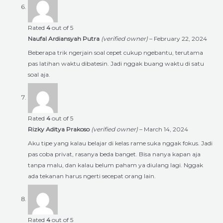
Rated
4
out of 5
Naufal Ardiansyah Putra
(verified owner)
–
February 22, 2024
Beberapa trik ngerjain soal cepet cukup ngebantu, terutama
pas latihan waktu dibatesin. Jadi nggak buang waktu di satu
soal aja.
Rated
4
out of 5
Rizky Aditya Prakoso
(verified owner)
–
March 14, 2024
Aku tipe yang kalau belajar di kelas rame suka nggak fokus. Jadi
pas coba privat, rasanya beda banget. Bisa nanya kapan aja
tanpa malu, dan kalau belum paham ya diulang lagi. Nggak
ada tekanan harus ngerti secepat orang lain.
Rated
4
out of 5