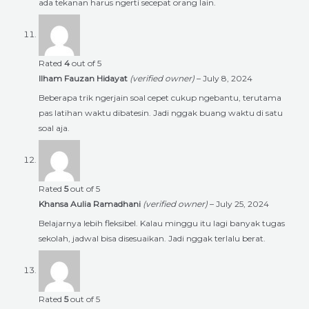
ada tekanan harus ngerti secepat orang lain.
Rated
4
out of 5
Ilham Fauzan Hidayat
(verified owner)
–
July 8, 2024
Beberapa trik ngerjain soal cepet cukup ngebantu, terutama
pas latihan waktu dibatesin. Jadi nggak buang waktu di satu
soal aja.
Rated
5
out of 5
Khansa Aulia Ramadhani
(verified owner)
–
July 25, 2024
Belajarnya lebih fleksibel. Kalau minggu itu lagi banyak tugas
sekolah, jadwal bisa disesuaikan. Jadi nggak terlalu berat.
Rated
5
out of 5