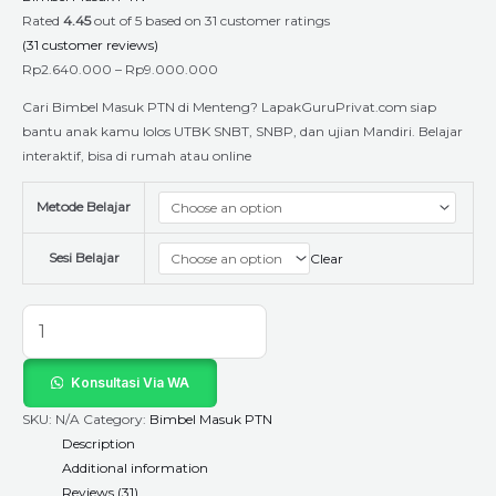
Rated
4.45
out of 5 based on
31
customer ratings
(
31
customer reviews)
Rp
2.640.000
–
Rp
9.000.000
Cari Bimbel Masuk PTN di Menteng? LapakGuruPrivat.com siap
bantu anak kamu lolos UTBK SNBT, SNBP, dan ujian Mandiri. Belajar
interaktif, bisa di rumah atau online
Metode Belajar
Sesi Belajar
Clear
Konsultasi Via WA
SKU:
N/A
Category:
Bimbel Masuk PTN
Description
Additional information
Reviews (31)