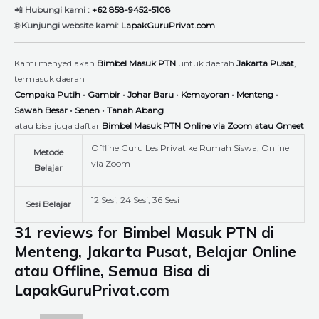
📲
Hubungi kami :
+62 858-9452-5108
🌐
Kunjungi website kami:
LapakGuruPrivat.com
Kami menyediakan
Bimbel Masuk PTN
untuk daerah
Jakarta Pusat
,
termasuk daerah
Cempaka Putih
•
Gambir
•
Johar Baru
•
Kemayoran
•
Menteng
•
Sawah Besar
•
Senen
•
Tanah Abang
atau bisa juga daftar
Bimbel Masuk PTN Online via Zoom atau Gmeet
Offline Guru Les Privat ke Rumah Siswa, Online
Metode
via Zoom
Belajar
12 Sesi, 24 Sesi, 36 Sesi
Sesi Belajar
31 reviews for
Bimbel Masuk PTN di
Menteng, Jakarta Pusat, Belajar Online
atau Offline, Semua Bisa di
LapakGuruPrivat.com