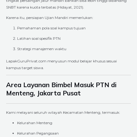
tingkat persaingan jalur mandiri bahkan bisa lebih tinggi dibanding
SNBT karena kuota terbatas (Hidayat, 2021).
Karena itu, persiapan Ujian Mandiri memerlukan:
Pemahaman pola soal kampus tujuan
Latihan soal spesifik PTN
Strategi manajemen waktu
LapakGuruPrivat.com menyusun modul belajar khusus sesuai
kampus target siswa.
Area Layanan Bimbel Masuk PTN di
Menteng, Jakarta Pusat
Kami melayani seluruh wilayah Kecamatan Menteng, termasuk:
Kelurahan Menteng
Kelurahan Pegangsaan