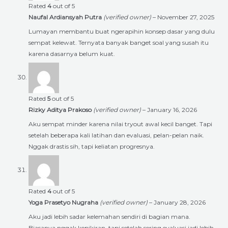
Rated
4
out of 5
Naufal Ardiansyah Putra
(verified owner)
–
November 27, 2025
Lumayan membantu buat ngerapihin konsep dasar yang dulu
sempat kelewat. Ternyata banyak banget soal yang susah itu
karena dasarnya belum kuat.
Rated
5
out of 5
Rizky Aditya Prakoso
(verified owner)
–
January 16, 2026
Aku sempat minder karena nilai tryout awal kecil banget. Tapi
setelah beberapa kali latihan dan evaluasi, pelan-pelan naik.
Nggak drastis sih, tapi keliatan progresnya.
Rated
4
out of 5
Yoga Prasetyo Nugraha
(verified owner)
–
January 28, 2026
Aku jadi lebih sadar kelemahan sendiri di bagian mana.
Biasanya nggak kepikiran, tapi setelah sering evaluasi jadi lebih