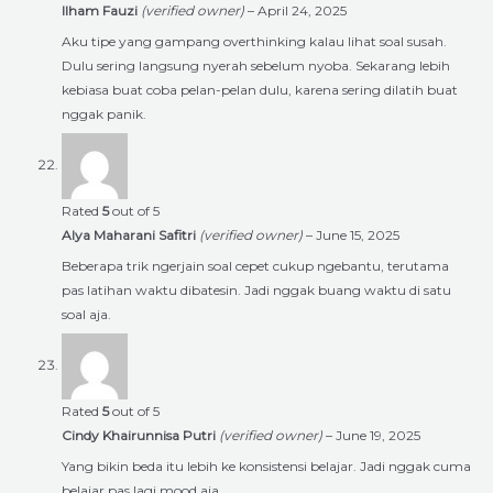
Ilham Fauzi
(verified owner)
–
April 24, 2025
Aku tipe yang gampang overthinking kalau lihat soal susah.
Dulu sering langsung nyerah sebelum nyoba. Sekarang lebih
kebiasa buat coba pelan-pelan dulu, karena sering dilatih buat
nggak panik.
Rated
5
out of 5
Alya Maharani Safitri
(verified owner)
–
June 15, 2025
Beberapa trik ngerjain soal cepet cukup ngebantu, terutama
pas latihan waktu dibatesin. Jadi nggak buang waktu di satu
soal aja.
Rated
5
out of 5
Cindy Khairunnisa Putri
(verified owner)
–
June 19, 2025
Yang bikin beda itu lebih ke konsistensi belajar. Jadi nggak cuma
belajar pas lagi mood aja.