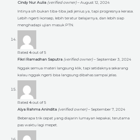
Cindy Nur Aulia
(verified owner)
–
August 12, 2024
Intinya sih bukan tiba-tiba jadi jenius ya, tapi progresnya kerasa.
Lebih ngerti konsep, lebih teratur belajarnya, dan lebih siap
menghadapi ujian masuk PTN.
Rated
4
out of 5
Fikri Ramadhan Saputra
(verified owner)
–
September 3, 2024
Nggak semua materi langsung klik, tapi setidaknya sekarang
kalau nggak ngerti bisa langsung dibahas sampai jelas.
Rated
4
out of 5
Alya Rahma Anindita
(verified owner)
–
September 7, 2024
Beberapa trik cepat yang diajarin lumayan kepakai, terutama
pas waktu lagi mepet.