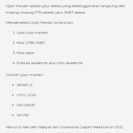
Ujian Mandiri adalah jalur seleksi yang diselenggarakan langsung oleh
masing-masing PTN setelah jalur SNBT selesai.
Metode seleksi Ujian Mandiri antara lain:
Ujian tulis mandiri
Nilai UTBK SNBT
Nilai rapor
Prestasi akademik atau non-akademik
Contoh ujian mandiri:
SIMAK UI
UTUL UGM
UM UNDIP
SM ITB
Menurut riset oleh Hidayat dari Universitas Gadjah Mada tahun 2021,