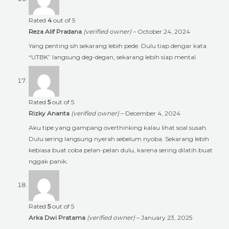
Rated
4
out of 5
Reza Alif Pradana
(verified owner)
–
October 24, 2024
Yang penting sih sekarang lebih pede. Dulu tiap dengar kata
“UTBK” langsung deg-degan, sekarang lebih siap mental.
Rated
5
out of 5
Rizky Ananta
(verified owner)
–
December 4, 2024
Aku tipe yang gampang overthinking kalau lihat soal susah.
Dulu sering langsung nyerah sebelum nyoba. Sekarang lebih
kebiasa buat coba pelan-pelan dulu, karena sering dilatih buat
nggak panik.
Rated
5
out of 5
Arka Dwi Pratama
(verified owner)
–
January 23, 2025