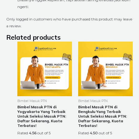
ngerti.
Only logged in customers who have purchased this product may leave
a review.
Related products
Price
Price
This
This
range:
range:
product
product
Rp6.720.000
Rp6.720.00
through
through
has
has
Rp18.240.000
Rp18.240.0
multiple
multiple
variants.
variants.
The
The
options
options
may
may
be
be
Bimbel Masuk PTN
Bimbel Masuk PTN
chosen
chosen
Bimbel Masuk PTN di
Bimbel Masuk PTN di
Yogyakarta Yang Terbaik
Bengkulu Yang Terbaik
on
on
Untuk Seleksi Masuk PTN:
Untuk Seleksi Masuk PTN:
the
the
Daftar Sekarang, Kuota
Daftar Sekarang, Kuota
Terbatas!
Terbatas!
product
product
Rated
4.56
out of 5
Rated
4.50
out of 5
page
page