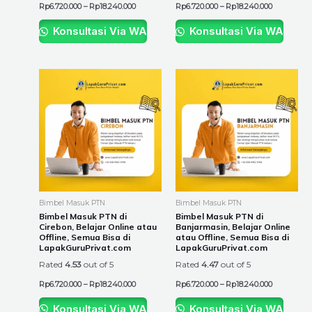
Rp
6.720.000
–
Rp
18.240.000
Rp
6.720.000
–
Rp
18.240.000
Konsultasi Via WA
Konsultasi Via WA
Price
Price
This
This
range:
range:
product
product
Rp6.720.000
Rp6.720.00
through
through
has
has
Rp18.240.000
Rp18.240.0
multiple
multiple
variants.
variants.
The
The
options
options
may
may
be
be
Bimbel Masuk PTN
Bimbel Masuk PTN
chosen
chosen
Bimbel Masuk PTN di
Bimbel Masuk PTN di
Cirebon, Belajar Online atau
Banjarmasin, Belajar Online
on
on
Offline, Semua Bisa di
atau Offline, Semua Bisa di
the
the
LapakGuruPrivat.com
LapakGuruPrivat.com
product
product
Rated
4.53
out of 5
Rated
4.47
out of 5
page
page
Rp
6.720.000
–
Rp
18.240.000
Rp
6.720.000
–
Rp
18.240.000
Konsultasi Via WA
Konsultasi Via WA