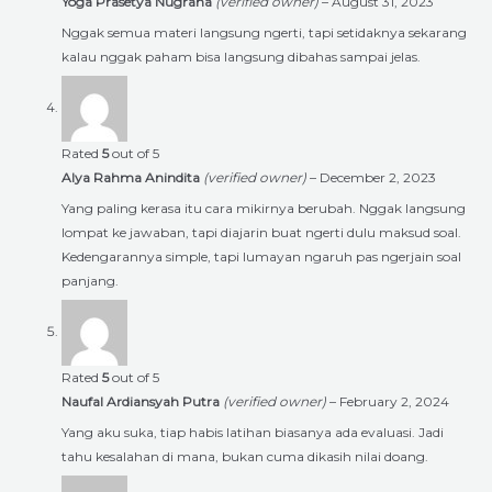
Yoga Prasetya Nugraha
(verified owner)
–
August 31, 2023
Nggak semua materi langsung ngerti, tapi setidaknya sekarang
kalau nggak paham bisa langsung dibahas sampai jelas.
Rated
5
out of 5
Alya Rahma Anindita
(verified owner)
–
December 2, 2023
Yang paling kerasa itu cara mikirnya berubah. Nggak langsung
lompat ke jawaban, tapi diajarin buat ngerti dulu maksud soal.
Kedengarannya simple, tapi lumayan ngaruh pas ngerjain soal
panjang.
Rated
5
out of 5
Naufal Ardiansyah Putra
(verified owner)
–
February 2, 2024
Yang aku suka, tiap habis latihan biasanya ada evaluasi. Jadi
tahu kesalahan di mana, bukan cuma dikasih nilai doang.