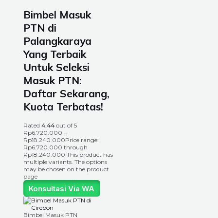
Bimbel Masuk
PTN di
Palangkaraya
Yang Terbaik
Untuk Seleksi
Masuk PTN:
Daftar Sekarang,
Kuota Terbatas!
Rated
4.44
out of 5
Rp
6.720.000
–
Rp
18.240.000
Price range:
Rp6.720.000 through
Rp18.240.000
This product has
multiple variants. The options
may be chosen on the product
page
Konsultasi Via WA
Bimbel Masuk PTN