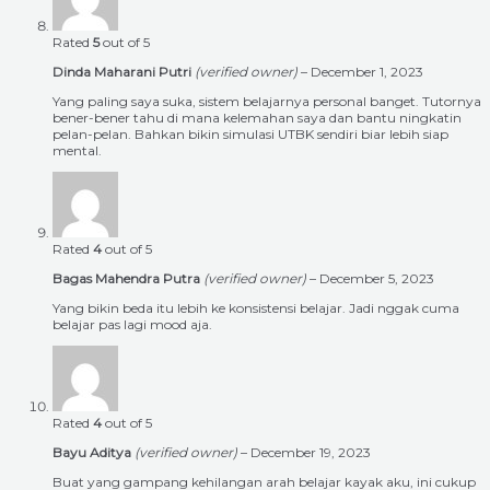
Rated
5
out of 5
Dinda Maharani Putri
(verified owner)
–
December 1, 2023
Yang paling saya suka, sistem belajarnya personal banget. Tutornya
bener-bener tahu di mana kelemahan saya dan bantu ningkatin
pelan-pelan. Bahkan bikin simulasi UTBK sendiri biar lebih siap
mental.
Rated
4
out of 5
Bagas Mahendra Putra
(verified owner)
–
December 5, 2023
Yang bikin beda itu lebih ke konsistensi belajar. Jadi nggak cuma
belajar pas lagi mood aja.
Rated
4
out of 5
Bayu Aditya
(verified owner)
–
December 19, 2023
Buat yang gampang kehilangan arah belajar kayak aku, ini cukup