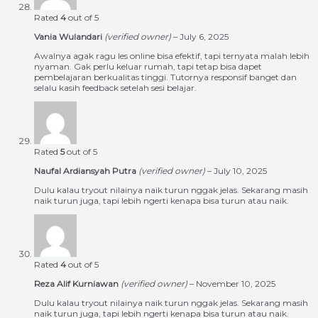
Rated
4
out of 5
Vania Wulandari
(verified owner)
–
July 6, 2025
Awalnya agak ragu les online bisa efektif, tapi ternyata malah lebih
nyaman. Gak perlu keluar rumah, tapi tetap bisa dapet
pembelajaran berkualitas tinggi. Tutornya responsif banget dan
selalu kasih feedback setelah sesi belajar.
Rated
5
out of 5
Naufal Ardiansyah Putra
(verified owner)
–
July 10, 2025
Dulu kalau tryout nilainya naik turun nggak jelas. Sekarang masih
naik turun juga, tapi lebih ngerti kenapa bisa turun atau naik.
Rated
4
out of 5
Reza Alif Kurniawan
(verified owner)
–
November 10, 2025
Dulu kalau tryout nilainya naik turun nggak jelas. Sekarang masih
naik turun juga, tapi lebih ngerti kenapa bisa turun atau naik.