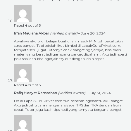
Rated
4
out of 5
Irfan Maulana Akbar
(verified owner)
–
June 20, 2024
Awalnya aku pikir belajar buat ujian masuk PTN tuh bakal bikin
stres banget. Tapi setelah ikut bimbel di LapakGuruPrivat.com,
ternyata seru juga! Tutornya enak banget ngajarnya, bisa bikin
materi yang berat jadi gampang banget dipahami. Aku jadi ngerti
pola soal dan bisa ngerjain try out dengan lebih cepat.
Rated
4
out of 5
Rafiq Hidayat Ramadhan
(verified owner)
–
July 31, 2024
Les di LapakGuruPrivat.com tuh beneran ngebantu aku banget.
Aku jadi tahu cara menganalisis soal TPS dan TKA dengan lebih
cepat. Tutor juga kasih tips kecil yang ternyata berguna banget.