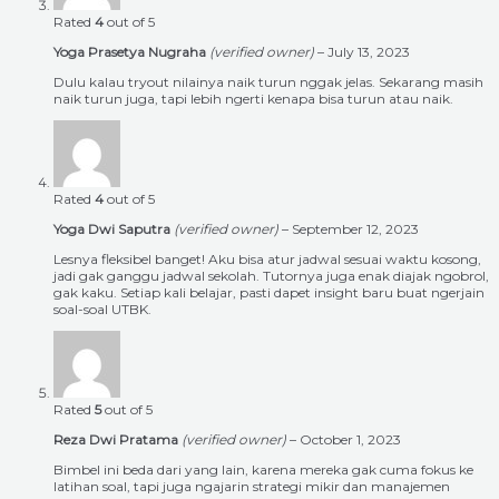
Rated
4
out of 5
Yoga Prasetya Nugraha
(verified owner)
–
July 13, 2023
Dulu kalau tryout nilainya naik turun nggak jelas. Sekarang masih
naik turun juga, tapi lebih ngerti kenapa bisa turun atau naik.
Rated
4
out of 5
Yoga Dwi Saputra
(verified owner)
–
September 12, 2023
Lesnya fleksibel banget! Aku bisa atur jadwal sesuai waktu kosong,
jadi gak ganggu jadwal sekolah. Tutornya juga enak diajak ngobrol,
gak kaku. Setiap kali belajar, pasti dapet insight baru buat ngerjain
soal-soal UTBK.
Rated
5
out of 5
Reza Dwi Pratama
(verified owner)
–
October 1, 2023
Bimbel ini beda dari yang lain, karena mereka gak cuma fokus ke
latihan soal, tapi juga ngajarin strategi mikir dan manajemen