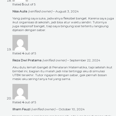
Rated
5
out of 5
Nisa Aulia
(verified owner)
–
August 3, 2024
Yang paling saya suka, jadwalnya fleksibel banget. Karena saya juga
ikut organisasi di sekolah, jadi bisa atur waktu sendiri. Tutornya
juga responsif banget, tiap saya bingung soal tertentu langsung
dijelasin dengan sabar.
Rated
4
out of 5
Reza Dwi Pratama
(verified owner)
–
September 22, 2024
Aku dulu lemah banget di Penalaran Matematika, tapi setelah ikut
bimbel ini, bagian itu malah jadi nilai tertinggi aku di simulasi
UTBK terakhir. Tutor ngajarin dengan sabar, gak pernah bosan
meski aku sering tanya hal yang sama.
Rated
4
out of 5
Ilham Fauzi
(verified owner)
–
October 10, 2024