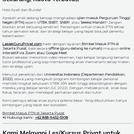
Halo Ayah dan Bunda!
Apakah anak sedang bersiap menghadapi
ujian masuk Perguruan Tinggi
Negeri (PTN)
seperti
UTBK SNBT
,
SNBP
, atau
Seleksi Mandiri
? Jangan
biarkan anak berjuang sendirian. Persaingan untuk masuk PTN setiap
tahun semakin ketat, dan strategi belajar yang tepat bisa jadi penentu
keberhasilan.
LapakGuruPrivat.com
hadir dengan layanan
Bimbel Masuk PTN di
Jakarta Pusat
, baik secara
offline (guru datang ke rumah)
maupun
online
interaktif via Zoom atau Google Meet
.
Bukan sekadar menonton video rekaman, tapi belajar langsung bersama
tutor profesional yang siap membimbing anak memahami setiap materi
dan strategi ujian.
Menurut penelitian dari
Universitas Indonesia (Departemen Pendidikan,
2022)
, siswa yang mengikuti program bimbingan belajar personal
memiliki tingkat kelulusan UTBK 45% lebih tinggi dibandingkan dengan
mereka yang belajar sendiri (UI, 2022). Dengan metode privat, anak bisa
fokus, terarah, dan mendapat perhatian penuh dari tutor.
Kami percaya setiap anak punya potensi besar. Yang dibutuhkan hanya
bimbingan yang tepat dan konsisten.
Bimbel Masuk PTN di Jakarta Pusat
📲
Hubungi kami :
+62 858-9452-5108
Kami Melayani Les/Kursus Privat untuk