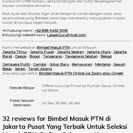
kurikulum UTBK terbaru, serta bimbingan dari tutor berpengalaman
lulusan universitas ternama.
Baik Ayah dan Bunda ingin anak belajar di rumah dengan tutor atau
secara online yang fleksibel, kami siap membantu mewujudkan impian
kuliah di kampus negeri terbaik.
📲
Hubungi kami :
+62 858-9452-5108
🌐
Kunjungi website kami:
LapakGuruPrivat.com
Kami menyediakan
Bimbel Masuk PTN
untuk Wilayah
Jakarta Timur
•
Jakarta Pusat
•
Jakarta Selatan
•
Jakarta Utara
•
Jakarta
Barat
•
Depok
•
Bogor
•
Tangerang
•
Tangerang Selatan
•
Bekasi
Cempaka Putih
•
Gambir
•
Johar Baru
•
Kemayoran
•
Menteng
•
Sawah
Besar
•
Senen
•
Tanah Abang
atau bisa juga daftar
Bimbel Masuk PTN Online via Zoom atau Gmeet
Offline Guru Les Privat ke Rumah Siswa, Online
Metode Belajar
via Zoom
Paket Sekolah
24 Sesi, 36 Sesi, 48 Sesi
Kedinasan
32 reviews for
Bimbel Masuk PTN di
Jakarta Pusat Yang Terbaik Untuk Seleksi