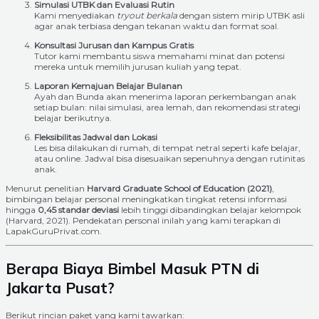
Simulasi UTBK dan Evaluasi Rutin
Kami menyediakan
tryout berkala
dengan sistem mirip UTBK asli
agar anak terbiasa dengan tekanan waktu dan format soal.
Konsultasi Jurusan dan Kampus Gratis
Tutor kami membantu siswa memahami minat dan potensi
mereka untuk memilih jurusan kuliah yang tepat.
Laporan Kemajuan Belajar Bulanan
Ayah dan Bunda akan menerima laporan perkembangan anak
setiap bulan: nilai simulasi, area lemah, dan rekomendasi strategi
belajar berikutnya.
Fleksibilitas Jadwal dan Lokasi
Les bisa dilakukan di rumah, di tempat netral seperti kafe belajar,
atau online. Jadwal bisa disesuaikan sepenuhnya dengan rutinitas
anak.
Menurut penelitian
Harvard Graduate School of Education (2021)
,
bimbingan belajar personal meningkatkan tingkat retensi informasi
hingga
0,45 standar deviasi
lebih tinggi dibandingkan belajar kelompok
(Harvard, 2021). Pendekatan personal inilah yang kami terapkan di
LapakGuruPrivat.com.
Berapa Biaya Bimbel Masuk PTN di
Jakarta Pusat?
Berikut rincian paket yang kami tawarkan: