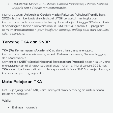
Tes Literasi
: Mencakup
Literasi Bahasa Indonesia
,
Literasi Bahasa
Inggris
, serta
Penalaran Matematika
.
Menurut studi
Universitas Gadjah Mada (Fakultas Psikologi Pendidikan,
2023)
, latihan berbasis simulasi soal UTBK terbukti meningkatkan
kemampuan adaptasi siswa terhadap format ujian hingga 38% lebih baik
dibandingkan latihan konvensional (UGM, 2023). Karena itu, program
kami menggabungkan
pembelajaran konsep
,
drilling soal
, dan
simulasi
ujian real-time
.
Tentang TKA dan SNBP
TKA (Tes Kemampuan Akademik)
adalah ujian yang mengukur
kemampuan akademik siswa, seperti Bahasa Indonesia, Bahasa Inggris,
dan Matematika.
Sementara
SNBP (Seleksi Nasional Berdasarkan Prestasi)
adalah jalur yang
menggunakan nilai rapor sebagai acuan utama. Mulai tahun 2026, hasil
TKA
akan dijadikan validator nilai rapor untuk jalur SNBP, menjadikannya
komponen penting sejak dini.
Mata Pelajaran TKA
Untuk jenjang SMA/SMK, kami menyediakan bimbingan untuk mata
pelajaran berikut:
Wajib:
Bahasa Indonesia