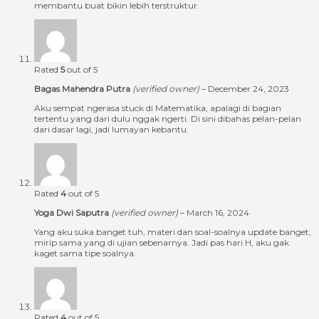
membantu buat bikin lebih terstruktur.
Rated
5
out of 5
Bagas Mahendra Putra
(verified owner)
–
December 24, 2023
Aku sempat ngerasa stuck di Matematika, apalagi di bagian
tertentu yang dari dulu nggak ngerti. Di sini dibahas pelan-pelan
dari dasar lagi, jadi lumayan kebantu.
Rated
4
out of 5
Yoga Dwi Saputra
(verified owner)
–
March 16, 2024
Yang aku suka banget tuh, materi dan soal-soalnya update banget,
mirip sama yang di ujian sebenarnya. Jadi pas hari H, aku gak
kaget sama tipe soalnya.
Rated
4
out of 5