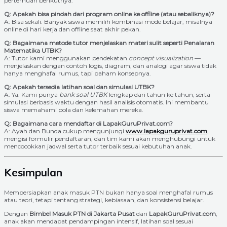
pertemuan berikutnya.
Q: Apakah bisa pindah dari program online ke offline (atau sebaliknya)?
A: Bisa sekali. Banyak siswa memilih kombinasi mode belajar, misalnya
online di hari kerja dan offline saat akhir pekan.
Q: Bagaimana metode tutor menjelaskan materi sulit seperti Penalaran
Matematika UTBK?
A: Tutor kami menggunakan pendekatan
concept visualization
—
menjelaskan dengan contoh logis, diagram, dan analogi agar siswa tidak
hanya menghafal rumus, tapi paham konsepnya.
Q: Apakah tersedia latihan soal dan simulasi UTBK?
A: Ya. Kami punya
bank soal UTBK
lengkap dari tahun ke tahun, serta
simulasi berbasis waktu dengan hasil analisis otomatis. Ini membantu
siswa memahami pola dan kelemahan mereka.
Q: Bagaimana cara mendaftar di LapakGuruPrivat.com?
A: Ayah dan Bunda cukup mengunjungi
www.lapakguruprivat.com
,
mengisi formulir pendaftaran, dan tim kami akan menghubungi untuk
mencocokkan jadwal serta tutor terbaik sesuai kebutuhan anak.
Kesimpulan
Mempersiapkan anak masuk PTN bukan hanya soal menghafal rumus
atau teori, tetapi tentang strategi, kebiasaan, dan konsistensi belajar.
Dengan
Bimbel Masuk PTN di Jakarta Pusat
dari
LapakGuruPrivat.com
,
anak akan mendapat pendampingan intensif, latihan soal sesuai