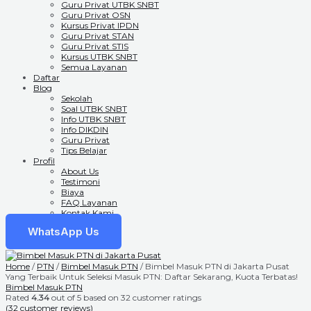
Guru Privat UTBK SNBT
Guru Privat OSN
Kursus Privat IPDN
Guru Privat STAN
Guru Privat STIS
Kursus UTBK SNBT
Semua Layanan
Daftar
Blog
Sekolah
Soal UTBK SNBT
Info UTBK SNBT
Info DIKDIN
Guru Privat
Tips Belajar
Profil
About Us
Testimoni
Biaya
FAQ Layanan
Kontak Kami
WhatsApp Us
Home
/
PTN
/
Bimbel Masuk PTN
/ Bimbel Masuk PTN di Jakarta Pusat
Yang Terbaik Untuk Seleksi Masuk PTN: Daftar Sekarang, Kuota Terbatas!
Bimbel Masuk PTN
Rated
4.34
out of 5 based on
32
customer ratings
(
32
customer reviews)