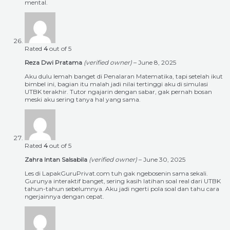
mental.
Rated
4
out of 5
Reza Dwi Pratama
(verified owner)
–
June 8, 2025
Aku dulu lemah banget di Penalaran Matematika, tapi setelah ikut
bimbel ini, bagian itu malah jadi nilai tertinggi aku di simulasi
UTBK terakhir. Tutor ngajarin dengan sabar, gak pernah bosan
meski aku sering tanya hal yang sama.
Rated
4
out of 5
Zahra Intan Salsabila
(verified owner)
–
June 30, 2025
Les di LapakGuruPrivat.com tuh gak ngebosenin sama sekali.
Gurunya interaktif banget, sering kasih latihan soal real dari UTBK
tahun-tahun sebelumnya. Aku jadi ngerti pola soal dan tahu cara
ngerjainnya dengan cepat.