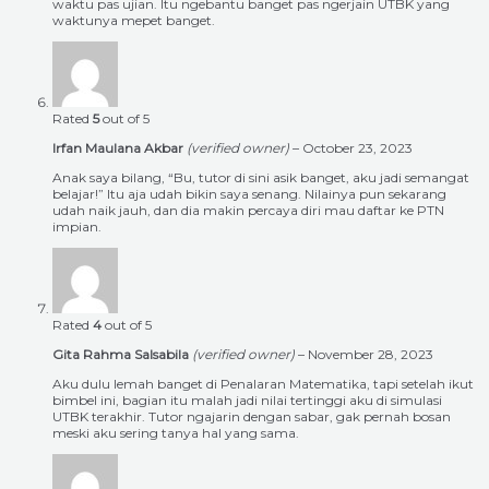
waktu pas ujian. Itu ngebantu banget pas ngerjain UTBK yang
waktunya mepet banget.
Rated
5
out of 5
Irfan Maulana Akbar
(verified owner)
–
October 23, 2023
Anak saya bilang, “Bu, tutor di sini asik banget, aku jadi semangat
belajar!” Itu aja udah bikin saya senang. Nilainya pun sekarang
udah naik jauh, dan dia makin percaya diri mau daftar ke PTN
impian.
Rated
4
out of 5
Gita Rahma Salsabila
(verified owner)
–
November 28, 2023
Aku dulu lemah banget di Penalaran Matematika, tapi setelah ikut
bimbel ini, bagian itu malah jadi nilai tertinggi aku di simulasi
UTBK terakhir. Tutor ngajarin dengan sabar, gak pernah bosan
meski aku sering tanya hal yang sama.