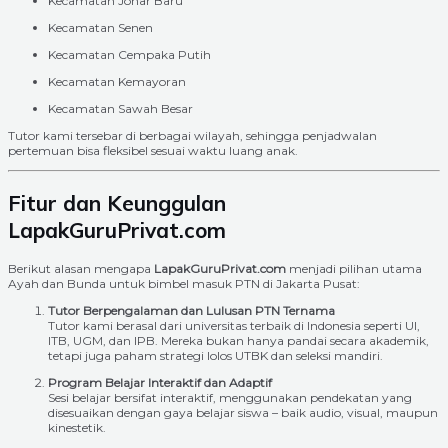
Kecamatan Johar Baru
Kecamatan Senen
Kecamatan Cempaka Putih
Kecamatan Kemayoran
Kecamatan Sawah Besar
Tutor kami tersebar di berbagai wilayah, sehingga penjadwalan
pertemuan bisa fleksibel sesuai waktu luang anak.
Fitur dan Keunggulan
LapakGuruPrivat.com
Berikut alasan mengapa
LapakGuruPrivat.com
menjadi pilihan utama
Ayah dan Bunda untuk bimbel masuk PTN di Jakarta Pusat:
Tutor Berpengalaman dan Lulusan PTN Ternama
Tutor kami berasal dari universitas terbaik di Indonesia seperti UI,
ITB, UGM, dan IPB. Mereka bukan hanya pandai secara akademik,
tetapi juga paham strategi lolos UTBK dan seleksi mandiri.
Program Belajar Interaktif dan Adaptif
Sesi belajar bersifat interaktif, menggunakan pendekatan yang
disesuaikan dengan gaya belajar siswa – baik audio, visual, maupun
kinestetik.