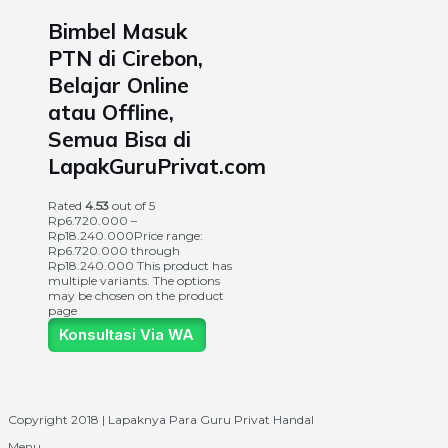
Bimbel Masuk
PTN di Cirebon,
Belajar Online
atau Offline,
Semua Bisa di
LapakGuruPrivat.com
Rated
4.53
out of 5
Rp
6.720.000
–
Rp
18.240.000
Price range:
Rp6.720.000 through
Rp18.240.000
This product has
multiple variants. The options
may be chosen on the product
page
Konsultasi Via WA
Copyright 2018 | Lapaknya Para Guru Privat Handal
Menu