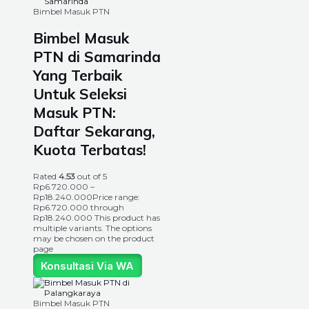
Bimbel Masuk PTN
Bimbel Masuk
PTN di Samarinda
Yang Terbaik
Untuk Seleksi
Masuk PTN:
Daftar Sekarang,
Kuota Terbatas!
Rated
4.53
out of 5
Rp
6.720.000
–
Rp
18.240.000
Price range:
Rp6.720.000 through
Rp18.240.000
This product has
multiple variants. The options
may be chosen on the product
page
Konsultasi Via WA
Bimbel Masuk PTN