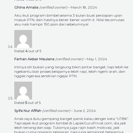
Ghina Amalia
(verified owner)
–
March 18, 2024
Aku ikut program bimbel selama 3 bulan buat persiapan ujian
masuk PTN, dan hasilnya bener-bener worth it. Nilai tes simulasi
aku naik hampir 150 poin dari sebelumnya!
Rated
4
out of 5
Farhan Akbar Maulana
(verified owner)
–
May 1, 2024
Intinya sih bukan yang langsung bikin pintar banget, tapi lebih ke
ngebantu biar proses belajarnya lebih rapi, lebih ngerti arah, dan
nggak ngerasa sendirian ngejar PTN.
Rated
5
out of 5
Syifa Nur Afifah
(verified owner)
–
June 2, 2024
Anak saya dulu gampang banget panik kalau denger kata “UTBK”.
Tapi sejak ikut program bimbel di LapakGuruPrivat.com, dia jadi
lebih tenang dan siap. Tutornya juga rajin kasih motivasi, jadi
bukan cuma ngajarin pelajaran, tapi juga semangat belajarnya.