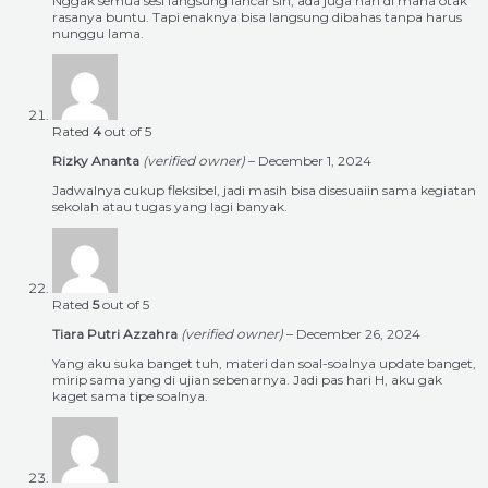
Nggak semua sesi langsung lancar sih, ada juga hari di mana otak
rasanya buntu. Tapi enaknya bisa langsung dibahas tanpa harus
nunggu lama.
Rated
4
out of 5
Rizky Ananta
(verified owner)
–
December 1, 2024
Jadwalnya cukup fleksibel, jadi masih bisa disesuaiin sama kegiatan
sekolah atau tugas yang lagi banyak.
Rated
5
out of 5
Tiara Putri Azzahra
(verified owner)
–
December 26, 2024
Yang aku suka banget tuh, materi dan soal-soalnya update banget,
mirip sama yang di ujian sebenarnya. Jadi pas hari H, aku gak
kaget sama tipe soalnya.