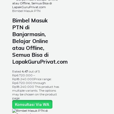
Bimbel Masuk PTN
Bimbel Masuk
PTN di
Banjarmasin,
Belajar Online
atau Offline,
Semua Bisa di
LapakGuruPrivat.com
Rated
4.47
out of 5
Rp
6.720.000
–
Rp
18.240.000
Price range:
Rp6.720.000 through
Rp18.240.000
This product has
multiple variants. The options
may be chosen on the product
page
Konsultasi Via WA