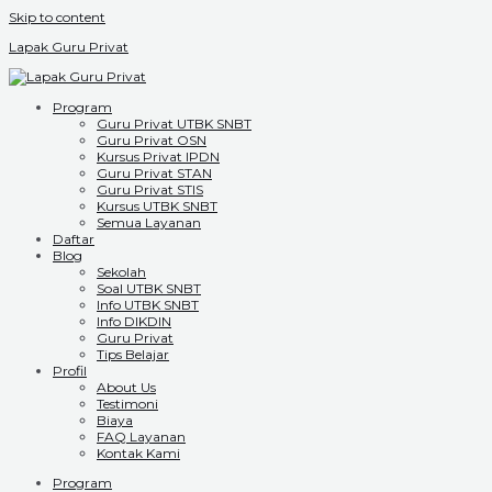
Skip to content
Lapak Guru Privat
Program
Guru Privat UTBK SNBT
Guru Privat OSN
Kursus Privat IPDN
Guru Privat STAN
Guru Privat STIS
Kursus UTBK SNBT
Semua Layanan
Daftar
Blog
Sekolah
Soal UTBK SNBT
Info UTBK SNBT
Info DIKDIN
Guru Privat
Tips Belajar
Profil
About Us
Testimoni
Biaya
FAQ Layanan
Kontak Kami
Program