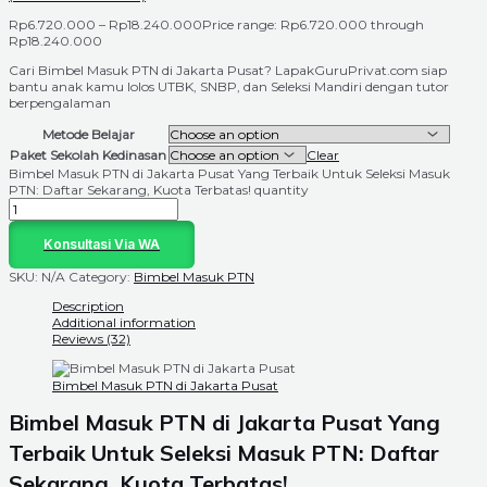
Rp
6.720.000
–
Rp
18.240.000
Price range: Rp6.720.000 through
Rp18.240.000
Cari Bimbel Masuk PTN di Jakarta Pusat? LapakGuruPrivat.com siap
bantu anak kamu lolos UTBK, SNBP, dan Seleksi Mandiri dengan tutor
berpengalaman
Metode Belajar
Paket Sekolah Kedinasan
Clear
Bimbel Masuk PTN di Jakarta Pusat Yang Terbaik Untuk Seleksi Masuk
PTN: Daftar Sekarang, Kuota Terbatas! quantity
Konsultasi Via WA
SKU:
N/A
Category:
Bimbel Masuk PTN
Description
Additional information
Reviews (32)
Bimbel Masuk PTN di Jakarta Pusat
Bimbel Masuk PTN di Jakarta Pusat Yang
Terbaik Untuk Seleksi Masuk PTN: Daftar
Sekarang, Kuota Terbatas!