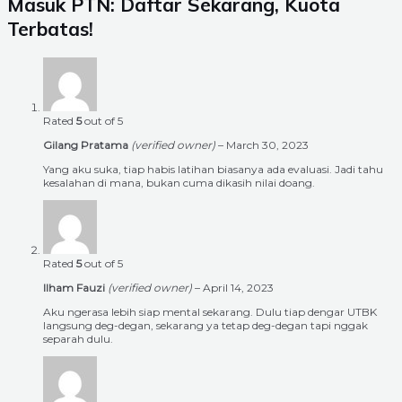
Masuk PTN: Daftar Sekarang, Kuota
Terbatas!
Rated
5
out of 5
Gilang Pratama
(verified owner)
–
March 30, 2023
Yang aku suka, tiap habis latihan biasanya ada evaluasi. Jadi tahu
kesalahan di mana, bukan cuma dikasih nilai doang.
Rated
5
out of 5
Ilham Fauzi
(verified owner)
–
April 14, 2023
Aku ngerasa lebih siap mental sekarang. Dulu tiap dengar UTBK
langsung deg-degan, sekarang ya tetap deg-degan tapi nggak
separah dulu.