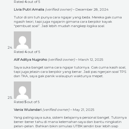
Rated
4
out of 5
Livia Putri Amalia
(verified owner)
–
December 28, 2024
Tutor di sini tuh punya cara ngajar yang beda. Mereka gak cuma
ngasih teori, tapi juga ngajarin gimana cara berpikir kayak
“pembuat soal”. Jadi lebih mudah nangkep logika soal.
Rated
4
out of 5
Alif Aditya Nugroho
(verified owner)
–
March 12, 2025
Saya suka banget sama cara ngajar tutornya. Gak cuma kasih soal,
tapi juga jelasin cara berpikir yang benar. Jadi pas ngerjain soal TPS
dan TKA, saya gak panik walaupun waktunya mepet.
Rated
5
out of 5
Vania Wulandari
(verified owner)
–
May 21, 2025
Yang paling saya suka, sistem belajarnya personal banget. Tutornya
bener-bener tahu di mana kelemahan saya dan bantu ningkatin
pelan-pelan. Bahkan bikin simulasi UTBK sendiri biar lebih siap