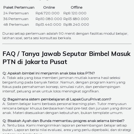
Paket Pertemuan
Online
Offline
24 Pertemuan
Rp6.720.000
Rp9.120.000
36 Pertemuan
Rp10.080.000
Rp13.680.000
48 Pertemuan
Rp13.440.000
Rp18.240.000
Durasi setiap pertemuan adalah 90 menit dengan fasilitas modul belajar,
latihan soal, serta sesi konsultasi berkala.
FAQ / Tanya Jawab Seputar Bimbel Masuk
PTN di Jakarta Pusat
Q: Apakah bimbel ini menjamin anak bisa lolos PTN?
A: Tidak ada yang bisa memberi jaminan mutlak karena hasil seleksi
bergantung pada banyak faktor. Namun, dengan program kami yang
fokus pada pemahaman konsep, simulasi rutin, dan pendampingan
intensif, peluang anak untuk lolos meningkat signifikan.
Q: Bagaimana sistem pembelajaran di LapakGuruPrivat.com?
A: Sistem belajar kami berbasis personal learning plan. Tutor menyusun
rencana belajar khusus berdasarkan hasil pre-test dan jurusan yang diincar
anak. Materi disesuaikan dengan kebutuhan, bukan template umum.
Q: Bisakah Ayah dan Bunda memantau progres anak selama bimbel?
A: Tentu bisa. Kami mengirimkan laporan perkembangan belajar setiap
bulan. Laporan berisi nilai evaluasi, area yang perlu diperbaiki, dan strategi