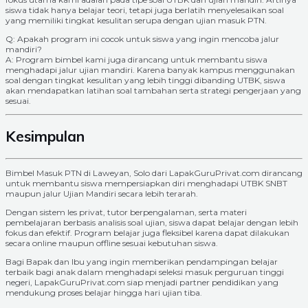
siswa tidak hanya belajar teori, tetapi juga berlatih menyelesaikan soal
yang memiliki tingkat kesulitan serupa dengan ujian masuk PTN.
Q: Apakah program ini cocok untuk siswa yang ingin mencoba jalur
mandiri?
A: Program bimbel kami juga dirancang untuk membantu siswa
menghadapi jalur ujian mandiri. Karena banyak kampus menggunakan
soal dengan tingkat kesulitan yang lebih tinggi dibanding UTBK, siswa
akan mendapatkan latihan soal tambahan serta strategi pengerjaan yang
sesuai.
Kesimpulan
Bimbel Masuk PTN di Laweyan, Solo dari LapakGuruPrivat.com dirancang
untuk membantu siswa mempersiapkan diri menghadapi UTBK SNBT
maupun jalur Ujian Mandiri secara lebih terarah.
Dengan sistem les privat, tutor berpengalaman, serta materi
pembelajaran berbasis analisis soal ujian, siswa dapat belajar dengan lebih
fokus dan efektif. Program belajar juga fleksibel karena dapat dilakukan
secara online maupun offline sesuai kebutuhan siswa.
Bagi Bapak dan Ibu yang ingin memberikan pendampingan belajar
terbaik bagi anak dalam menghadapi seleksi masuk perguruan tinggi
negeri, LapakGuruPrivat.com siap menjadi partner pendidikan yang
mendukung proses belajar hingga hari ujian tiba.