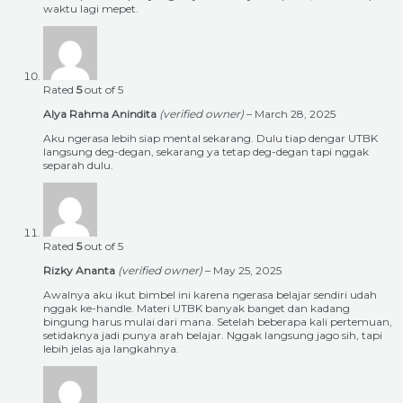
waktu lagi mepet.
Rated
5
out of 5
Alya Rahma Anindita
(verified owner)
–
March 28, 2025
Aku ngerasa lebih siap mental sekarang. Dulu tiap dengar UTBK
langsung deg-degan, sekarang ya tetap deg-degan tapi nggak
separah dulu.
Rated
5
out of 5
Rizky Ananta
(verified owner)
–
May 25, 2025
Awalnya aku ikut bimbel ini karena ngerasa belajar sendiri udah
nggak ke-handle. Materi UTBK banyak banget dan kadang
bingung harus mulai dari mana. Setelah beberapa kali pertemuan,
setidaknya jadi punya arah belajar. Nggak langsung jago sih, tapi
lebih jelas aja langkahnya.