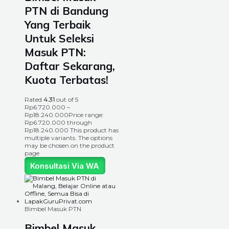
PTN di Bandung
Yang Terbaik
Untuk Seleksi
Masuk PTN:
Daftar Sekarang,
Kuota Terbatas!
Rated
4.31
out of 5
Rp
6.720.000
–
Rp
18.240.000
Price range:
Rp6.720.000 through
Rp18.240.000
This product has
multiple variants. The options
may be chosen on the product
page
Konsultasi Via WA
Bimbel Masuk PTN
Bimbel Masuk