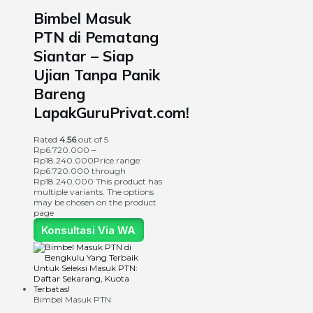
Bimbel Masuk
PTN di Pematang
Siantar – Siap
Ujian Tanpa Panik
Bareng
LapakGuruPrivat.com!
Rated
4.56
out of 5
Rp
6.720.000
–
Rp
18.240.000
Price range:
Rp6.720.000 through
Rp18.240.000
This product has
multiple variants. The options
may be chosen on the product
page
Konsultasi Via WA
Bimbel Masuk PTN