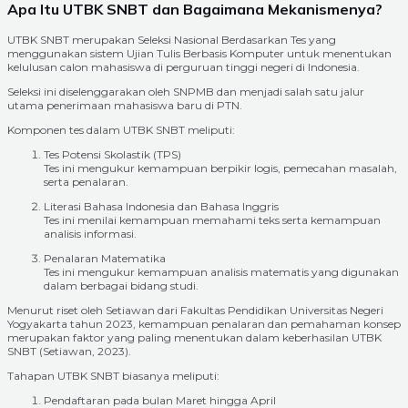
Apa Itu UTBK SNBT dan Bagaimana Mekanismenya?
UTBK SNBT merupakan Seleksi Nasional Berdasarkan Tes yang
menggunakan sistem Ujian Tulis Berbasis Komputer untuk menentukan
kelulusan calon mahasiswa di perguruan tinggi negeri di Indonesia.
Seleksi ini diselenggarakan oleh SNPMB dan menjadi salah satu jalur
utama penerimaan mahasiswa baru di PTN.
Komponen tes dalam UTBK SNBT meliputi:
Tes Potensi Skolastik (TPS)
Tes ini mengukur kemampuan berpikir logis, pemecahan masalah,
serta penalaran.
Literasi Bahasa Indonesia dan Bahasa Inggris
Tes ini menilai kemampuan memahami teks serta kemampuan
analisis informasi.
Penalaran Matematika
Tes ini mengukur kemampuan analisis matematis yang digunakan
dalam berbagai bidang studi.
Menurut riset oleh Setiawan dari Fakultas Pendidikan Universitas Negeri
Yogyakarta tahun 2023, kemampuan penalaran dan pemahaman konsep
merupakan faktor yang paling menentukan dalam keberhasilan UTBK
SNBT (Setiawan, 2023).
Tahapan UTBK SNBT biasanya meliputi:
Pendaftaran pada bulan Maret hingga April