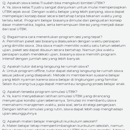
Q: Apakah siswa kelas 11 sudah bisa mengikuti bimbel UTBK?
A: Ya, siswa kelas 11 justru sangat dianjurkan untuk mulai mempersiapkan
UTBK sejak awal. Dengan waktu belajar yang lebih panjang, siswa dapat
mempelajari konsep dasar secara bertahap tanpa tekanan waktu yang
terlalu ketat. Program belajar biasanya dimulai dari penguatan konsep
dasar matematika, logika, serta kemampuan literasi yang menjadi dasar
dari soal UTBK.
Q: Bagaimana cara menentukan program sesi yang tepat?
A: Pemilihan paket sesi biasanya disesuaikan dengan waktu persiapan
yang dimiliki siswa. Jika siswa masih memiliki waktu satu tahun sebelum
ujian, paket sesi dapat disusun secara bertahap. Namun jika waktu
persiapan sudah mendekati ujian, biasanya siswa memilih program
intensif dengan jumlah sesi yang lebih banyak.
Q: Apakah tutor datang langsung ke rumah siswa?
A: Untuk program offline, tutor dapat datang langsung ke rumah siswa
sesuai jadwal yang disepakati. Metode ini memberikan suasana belajar
yang lebih nyaman karena siswa belajar di lingkungan yang familiar.
Selain itu orang tua juga dapat memantau langsung proses belajar anak.
Q: Apakah tersedia program simulasi UTBK?
A: Ya, kami menyediakan latihan simulasi UTBK yang dirancang
menyerupai kondisi ujian sebenarnya. Simulasi ini membantu siswa
memahami manajemen waktu, pola soal, serta strategi pengerjaan.
Dengan latihan simulasi yang rutin, siswa dapat lebih siap menghadapi
ujian sesungguhnya.
Q: Apakah materi belajar mengikuti kurikulum sekolah?
A: Materi belajar tetap mempertimbangkan kurikulum sekolah, namun
fokus utama kami adalah pada tipe soal UTBK dan ujian mandiri. Artinya