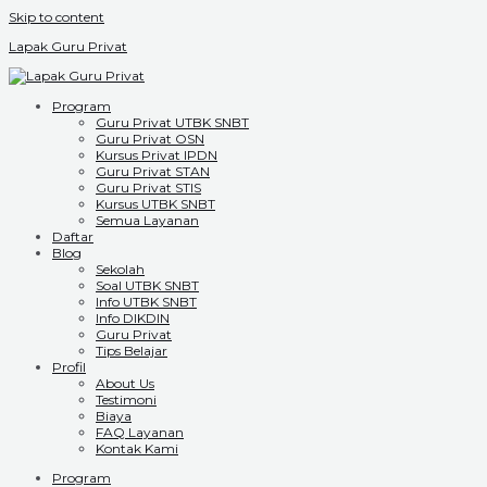
Skip to content
Lapak Guru Privat
Program
Guru Privat UTBK SNBT
Guru Privat OSN
Kursus Privat IPDN
Guru Privat STAN
Guru Privat STIS
Kursus UTBK SNBT
Semua Layanan
Daftar
Blog
Sekolah
Soal UTBK SNBT
Info UTBK SNBT
Info DIKDIN
Guru Privat
Tips Belajar
Profil
About Us
Testimoni
Biaya
FAQ Layanan
Kontak Kami
Program