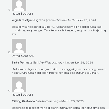
Rated
5
out of 5
Yoga Prasetya Nugraha
(verified owner)
–
October 26, 2024
Belajarnya nggak terlalu kaku. Kadang sambil ngobrol juga, jadi
nggak tegang banget. Tapi tetap ada target yang harus dikejar tiap
sesi.
Rated
4
out of 5
Sinta Permata Sari
(verified owner)
–
November 24, 2024
Dulu kalau tryout nilainya naik turun nggak jelas. Sekarang masih
naik turun juga, tapi lebih ngerti kenapa bisa turun atau naik.
Rated
5
out of 5
Gilang Pratama
(verified owner)
–
March 20, 2025
Beberapa trik cepat yang diajarin lumayan kepakai, terutama pas