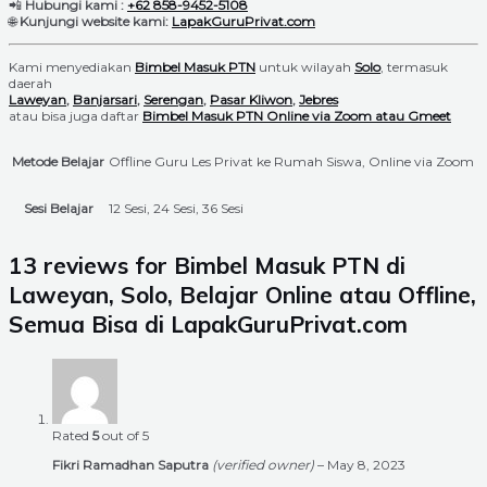
📲
Hubungi kami :
+62 858-9452-5108
🌐
Kunjungi website kami:
LapakGuruPrivat.com
Kami menyediakan
Bimbel Masuk PTN
untuk wilayah
Solo
, termasuk
daerah
Laweyan
,
Banjarsari
,
Serengan
,
Pasar Kliwon
,
Jebres
atau bisa juga daftar
Bimbel Masuk PTN Online via Zoom atau Gmeet
Metode Belajar
Offline Guru Les Privat ke Rumah Siswa, Online via Zoom
Sesi Belajar
12 Sesi, 24 Sesi, 36 Sesi
13 reviews for
Bimbel Masuk PTN di
Laweyan, Solo, Belajar Online atau Offline,
Semua Bisa di LapakGuruPrivat.com
Rated
5
out of 5
Fikri Ramadhan Saputra
(verified owner)
–
May 8, 2023