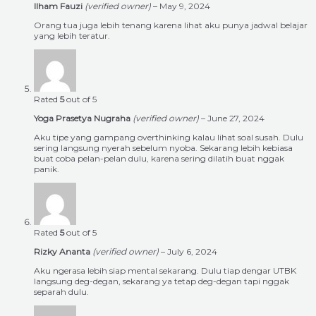
Ilham Fauzi
(verified owner)
–
May 9, 2024
Orang tua juga lebih tenang karena lihat aku punya jadwal belajar
yang lebih teratur.
Rated
5
out of 5
Yoga Prasetya Nugraha
(verified owner)
–
June 27, 2024
Aku tipe yang gampang overthinking kalau lihat soal susah. Dulu
sering langsung nyerah sebelum nyoba. Sekarang lebih kebiasa
buat coba pelan-pelan dulu, karena sering dilatih buat nggak
panik.
Rated
5
out of 5
Rizky Ananta
(verified owner)
–
July 6, 2024
Aku ngerasa lebih siap mental sekarang. Dulu tiap dengar UTBK
langsung deg-degan, sekarang ya tetap deg-degan tapi nggak
separah dulu.