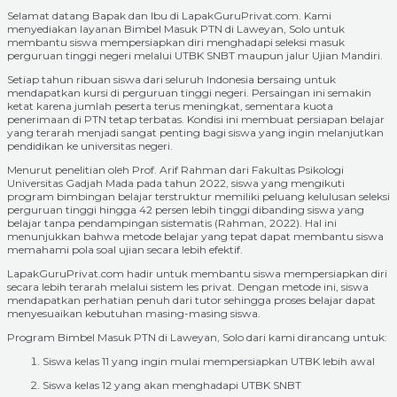
Selamat datang Bapak dan Ibu di LapakGuruPrivat.com. Kami
menyediakan layanan Bimbel Masuk PTN di Laweyan, Solo untuk
membantu siswa mempersiapkan diri menghadapi seleksi masuk
perguruan tinggi negeri melalui UTBK SNBT maupun jalur Ujian Mandiri.
Setiap tahun ribuan siswa dari seluruh Indonesia bersaing untuk
mendapatkan kursi di perguruan tinggi negeri. Persaingan ini semakin
ketat karena jumlah peserta terus meningkat, sementara kuota
penerimaan di PTN tetap terbatas. Kondisi ini membuat persiapan belajar
yang terarah menjadi sangat penting bagi siswa yang ingin melanjutkan
pendidikan ke universitas negeri.
Menurut penelitian oleh Prof. Arif Rahman dari Fakultas Psikologi
Universitas Gadjah Mada pada tahun 2022, siswa yang mengikuti
program bimbingan belajar terstruktur memiliki peluang kelulusan seleksi
perguruan tinggi hingga 42 persen lebih tinggi dibanding siswa yang
belajar tanpa pendampingan sistematis (Rahman, 2022). Hal ini
menunjukkan bahwa metode belajar yang tepat dapat membantu siswa
memahami pola soal ujian secara lebih efektif.
LapakGuruPrivat.com hadir untuk membantu siswa mempersiapkan diri
secara lebih terarah melalui sistem les privat. Dengan metode ini, siswa
mendapatkan perhatian penuh dari tutor sehingga proses belajar dapat
menyesuaikan kebutuhan masing-masing siswa.
Program Bimbel Masuk PTN di Laweyan, Solo dari kami dirancang untuk:
Siswa kelas 11 yang ingin mulai mempersiapkan UTBK lebih awal
Siswa kelas 12 yang akan menghadapi UTBK SNBT