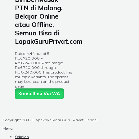
PTN di Malang,
Belajar Online
atau Offline,
Semua Bisa di
LapakGuruPrivat.com
Rated
4.44
out of 5
Rp
6.720.000
–
Rp
18.240.000
Price range:
Rp6.720.000 through
Rp18.240.000
This product has
multiple variants. The options
may be chosen on the product
page
Konsultasi Via WA
Copyright 2018 | Lapaknya Para Guru Privat Handal
Menu
Sekolah