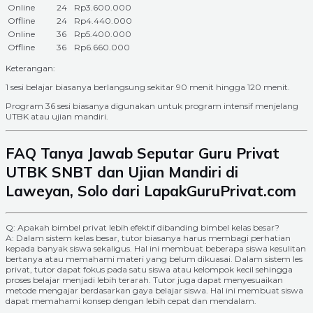
Online
24
Rp3.600.000
Offline
24
Rp4.440.000
Online
36
Rp5.400.000
Offline
36
Rp6.660.000
Keterangan:
1 sesi belajar biasanya berlangsung sekitar 90 menit hingga 120 menit.
Program 36 sesi biasanya digunakan untuk program intensif menjelang
UTBK atau ujian mandiri.
FAQ Tanya Jawab Seputar Guru Privat
UTBK SNBT dan Ujian Mandiri di
Laweyan, Solo dari LapakGuruPrivat.com
Q: Apakah bimbel privat lebih efektif dibanding bimbel kelas besar?
A: Dalam sistem kelas besar, tutor biasanya harus membagi perhatian
kepada banyak siswa sekaligus. Hal ini membuat beberapa siswa kesulitan
bertanya atau memahami materi yang belum dikuasai. Dalam sistem les
privat, tutor dapat fokus pada satu siswa atau kelompok kecil sehingga
proses belajar menjadi lebih terarah. Tutor juga dapat menyesuaikan
metode mengajar berdasarkan gaya belajar siswa. Hal ini membuat siswa
dapat memahami konsep dengan lebih cepat dan mendalam.