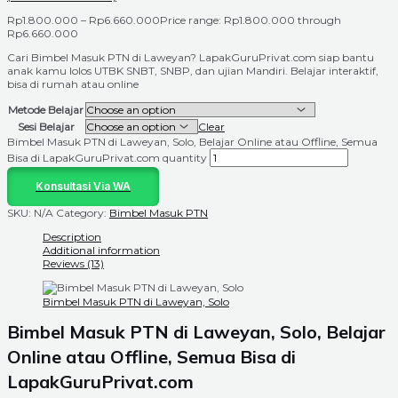
Rp
1.800.000
–
Rp
6.660.000
Price range: Rp1.800.000 through
Rp6.660.000
Cari Bimbel Masuk PTN di Laweyan? LapakGuruPrivat.com siap bantu
anak kamu lolos UTBK SNBT, SNBP, dan ujian Mandiri. Belajar interaktif,
bisa di rumah atau online
Metode Belajar
Sesi Belajar
Clear
Bimbel Masuk PTN di Laweyan, Solo, Belajar Online atau Offline, Semua
Bisa di LapakGuruPrivat.com quantity
Konsultasi Via WA
SKU:
N/A
Category:
Bimbel Masuk PTN
Description
Additional information
Reviews (13)
Bimbel Masuk PTN di Laweyan, Solo
Bimbel Masuk PTN di Laweyan, Solo, Belajar
Online atau Offline, Semua Bisa di
LapakGuruPrivat.com