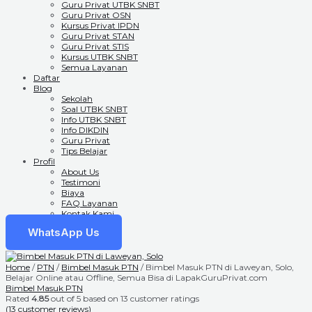
Guru Privat UTBK SNBT
Guru Privat OSN
Kursus Privat IPDN
Guru Privat STAN
Guru Privat STIS
Kursus UTBK SNBT
Semua Layanan
Daftar
Blog
Sekolah
Soal UTBK SNBT
Info UTBK SNBT
Info DIKDIN
Guru Privat
Tips Belajar
Profil
About Us
Testimoni
Biaya
FAQ Layanan
Kontak Kami
WhatsApp Us
Home
/
PTN
/
Bimbel Masuk PTN
/ Bimbel Masuk PTN di Laweyan, Solo,
Belajar Online atau Offline, Semua Bisa di LapakGuruPrivat.com
Bimbel Masuk PTN
Rated
4.85
out of 5 based on
13
customer ratings
(
13
customer reviews)