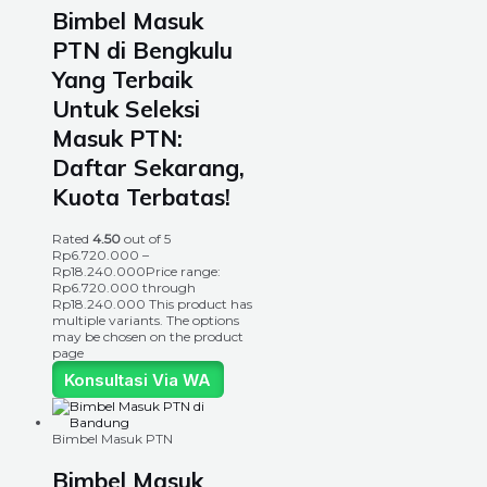
Bimbel Masuk
PTN di Bengkulu
Yang Terbaik
Untuk Seleksi
Masuk PTN:
Daftar Sekarang,
Kuota Terbatas!
Rated
4.50
out of 5
Rp
6.720.000
–
Rp
18.240.000
Price range:
Rp6.720.000 through
Rp18.240.000
This product has
multiple variants. The options
may be chosen on the product
page
Konsultasi Via WA
Bimbel Masuk PTN
Bimbel Masuk