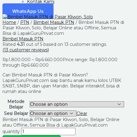
Kontak Kami
WhatsApp Us
Home
/
PTN
/
Bimbel Masuk PTN
/ Bimbel Masuk PTN di
Pasar Kliwon, Solo, Belajar Online atau Offline, Semua
Bisa di LapakGuruPrivat.com
Bimbel Masuk PTN
Rated
4.31
out of 5 based on
13
customer ratings
(
13
customer reviews)
Rp
1.800.000
–
Rp
6.660.000
Price range: Rp1.800.000
through Rp6.660.000
Cari Bimbel Masuk PTN di Pasar Kliwon?
LapakGuruPrivat.com siap bantu anak kamu lolos UTBK
SNBT, SNBP, dan ujian Mandiri. Belajar interaktif, bisa di
rumah atau online
Metode
Belajar
Sesi Belajar
Clear
Bimbel Masuk PTN di Pasar Kliwon, Solo, Belajar Online
atau Offline, Semua Bisa di LapakGuruPrivat.com
quantity