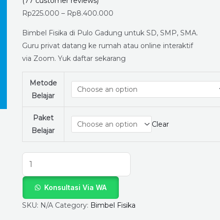
Timur
(
77
customer reviews)
untuk
Rp
225.000
–
Rp
8.400.000
SD,
Bimbel Fisika di Pulo Gadung untuk SD, SMP, SMA.
SMP
Guru privat datang ke rumah atau online interaktif
&
via Zoom. Yuk daftar sekarang
SMA
–
Metode
Langsung
Belajar
Belajar
dengan
Paket
Clear
Guru
Belajar
Terbaik
di
LapakGuruPrivat.com
quantity
Konsultasi Via WA
SKU:
N/A
Category:
Bimbel Fisika