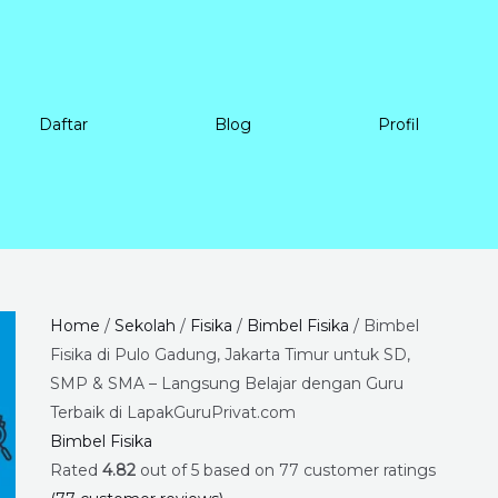
Daftar
Blog
Profil
Bimbel
Price
Home
/
Sekolah
/
Fisika
/
Bimbel Fisika
/ Bimbel
Fisika
range:
Fisika di Pulo Gadung, Jakarta Timur untuk SD,
di
Rp225.000
SMP & SMA – Langsung Belajar dengan Guru
Pulo
through
Terbaik di LapakGuruPrivat.com
Gadung,
Rp8.400.000
Bimbel Fisika
Jakarta
Rated
4.82
out of 5 based on
77
customer ratings