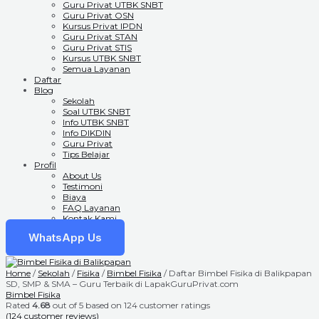
Guru Privat UTBK SNBT
Guru Privat OSN
Kursus Privat IPDN
Guru Privat STAN
Guru Privat STIS
Kursus UTBK SNBT
Semua Layanan
Daftar
Blog
Sekolah
Soal UTBK SNBT
Info UTBK SNBT
Info DIKDIN
Guru Privat
Tips Belajar
Profil
About Us
Testimoni
Biaya
FAQ Layanan
Kontak Kami
WhatsApp Us
Home
/
Sekolah
/
Fisika
/
Bimbel Fisika
/ Daftar Bimbel Fisika di Balikpapan
SD, SMP & SMA – Guru Terbaik di LapakGuruPrivat.com
Bimbel Fisika
Rated
4.68
out of 5 based on
124
customer ratings
(
124
customer reviews)