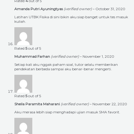
Rated
4
out of 5
Amanda Putri Ayuningtyas
(verified owner)
–
October 31, 2020
Latihan UTBK Fisika di sini bikin aku siap banget untuk tes masuk
kuliah.
Rated
5
out of 5
Muhammad Farhan
(verified owner)
–
November 1, 2020
Setiap kali aku nggak paham soal, tutor selalu memberikan
pendekatan berbeda sampai aku benar-benar mengerti.
Rated
5
out of 5
Sheila Paramita Maharani
(verified owner)
–
November 22, 2020
Aku merasa lebih siap menghadapi ujian masuk SMA favorit.