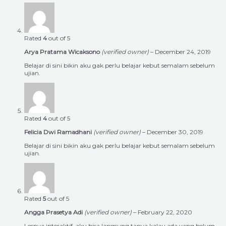
Rated
4
out of 5
Arya Pratama Wicaksono
(verified owner)
–
December 24, 2019
Belajar di sini bikin aku gak perlu belajar kebut semalam sebelum
ujian.
Rated
4
out of 5
Felicia Dwi Ramadhani
(verified owner)
–
December 30, 2019
Belajar di sini bikin aku gak perlu belajar kebut semalam sebelum
ujian.
Rated
5
out of 5
Angga Prasetya Adi
(verified owner)
–
February 22, 2020
Lesnya interaktif, aku bisa langsung tanya kalau ada yang belum