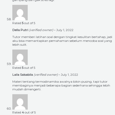
Rated
5
out of 5
Della Putri
(verified owner)
–
July 1, 2022
Tutor memberi latihan soal dengan tingkat kesulitan bertahap, jadi
aku bisa memantapkan pemahaman sebelum mencoba soal yang
lebih sulit.
Rated
5
out of 5
Laila Salsabila
(verified owner)
–
July 1, 2022
Materi tentang termodinamika awalnya bikin pusing, tapi tutor
membaginya menjadi beberapa bagian sederhana sehingga lebih
mudah dimengerti.
Rated
4
out of 5