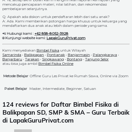
mencakup pencapaian materi, nilai latihan, dan rekomendasi
pembelajaran selanjutnya.
Q: Apakah ada diskon untuk pendaftaran lebih dari satu anak?
A: Ada. Kami memberikan potongan harga khusus untuk keluarga yang
mendaftarkan dua anak atau lebih dalam periode yang sama.
📲
Hubungi kami :
+62 858-8052-3928
🌐
Kunjungi website kami:
LapakGuruPrivat.com
Kami menyediakan
Bimbel Fisika
untuk Wilayah
Samarinda
•
Balikpapan
•
Pontianak
•
Banjarmasin
•
Palangkaraya
•
Banjarbaru
•
Tarakan
•
Singkawang
•
Bontang
•
Tanjung Selor
atau bisa juga ambil
Bimbel Fisika Online
Metode Belajar
Offline Guru Les Privat ke Rumah Siswa, Online via Zoom
Paket Belajar
Master, Intermediate, Beginner, Satuan
124 reviews for
Daftar Bimbel Fisika di
Balikpapan SD, SMP & SMA – Guru Terbaik
di LapakGuruPrivat.com