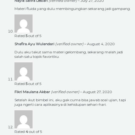
Nayla Safira Lestari
(verified owner)
–
July 27, 2020
Materi fluida yang dulu membingungkan sekarang jadi gampang.
Rated
5
out of 5
Shafira Ayu Wulandari
(verified owner)
–
August 4, 2020
Dulu aku takut sama materi gelombang, sekarang malah jadi
salah satu topik favoritku.
Rated
5
out of 5
Fikri Maulana Akbar
(verified owner)
–
August 27, 2020
Setelah ikut bimbel ini, aku gak cuma bisa jawab soal ujian, tapi
juga ngerti cara aplikasinya di kehidupan sehari-hari.
Rated
4
out of 5