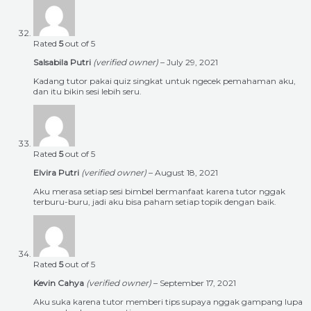
Rated
5
out of 5
Salsabila Putri
(verified owner)
–
July 29, 2021
Kadang tutor pakai quiz singkat untuk ngecek pemahaman aku,
dan itu bikin sesi lebih seru.
Rated
5
out of 5
Elvira Putri
(verified owner)
–
August 18, 2021
Aku merasa setiap sesi bimbel bermanfaat karena tutor nggak
terburu-buru, jadi aku bisa paham setiap topik dengan baik.
Rated
5
out of 5
Kevin Cahya
(verified owner)
–
September 17, 2021
Aku suka karena tutor memberi tips supaya nggak gampang lupa