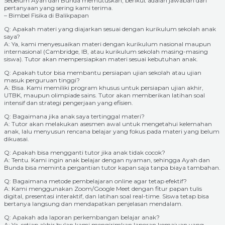
Sebelum Ayah dan Bunda memutuskan, berikut adalah jawaban dari
pertanyaan yang sering kami terima.
– Bimbel Fisika di Balikpapan
Q: Apakah materi yang diajarkan sesuai dengan kurikulum sekolah anak
saya?
A: Ya, kami menyesuaikan materi dengan kurikulum nasional maupun
internasional (Cambridge, IB, atau kurikulum sekolah masing-masing
siswa). Tutor akan mempersiapkan materi sesuai kebutuhan anak.
Q: Apakah tutor bisa membantu persiapan ujian sekolah atau ujian
masuk perguruan tinggi?
A: Bisa. Kami memiliki program khusus untuk persiapan ujian akhir,
UTBK, maupun olimpiade sains. Tutor akan memberikan latihan soal
intensif dan strategi pengerjaan yang efisien.
Q: Bagaimana jika anak saya tertinggal materi?
A: Tutor akan melakukan asesmen awal untuk mengetahui kelemahan
anak, lalu menyusun rencana belajar yang fokus pada materi yang belum
dikuasai.
Q: Apakah bisa mengganti tutor jika anak tidak cocok?
A: Tentu. Kami ingin anak belajar dengan nyaman, sehingga Ayah dan
Bunda bisa meminta pergantian tutor kapan saja tanpa biaya tambahan.
Q: Bagaimana metode pembelajaran online agar tetap efektif?
A: Kami menggunakan Zoom/Google Meet dengan fitur papan tulis
digital, presentasi interaktif, dan latihan soal real-time. Siswa tetap bisa
bertanya langsung dan mendapatkan penjelasan mendalam.
Q: Apakah ada laporan perkembangan belajar anak?
A: Ya, setiap akhir bulan kami mengirimkan laporan kemajuan yang