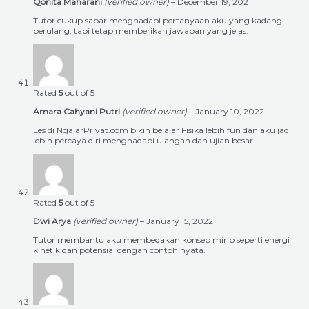
Qonita Maharani
(verified owner)
–
December 19, 2021
Tutor cukup sabar menghadapi pertanyaan aku yang kadang
berulang, tapi tetap memberikan jawaban yang jelas.
Rated
5
out of 5
Amara Cahyani Putri
(verified owner)
–
January 10, 2022
Les di NgajarPrivat.com bikin belajar Fisika lebih fun dan aku jadi
lebih percaya diri menghadapi ulangan dan ujian besar.
Rated
5
out of 5
Dwi Arya
(verified owner)
–
January 15, 2022
Tutor membantu aku membedakan konsep mirip seperti energi
kinetik dan potensial dengan contoh nyata.