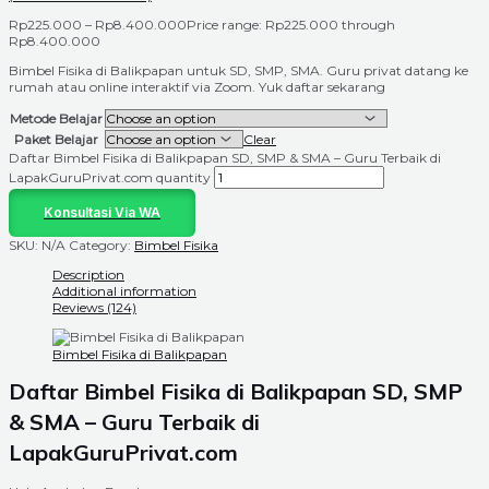
Rp
225.000
–
Rp
8.400.000
Price range: Rp225.000 through
Rp8.400.000
Bimbel Fisika di Balikpapan untuk SD, SMP, SMA. Guru privat datang ke
rumah atau online interaktif via Zoom. Yuk daftar sekarang
Metode Belajar
Paket Belajar
Clear
Daftar Bimbel Fisika di Balikpapan SD, SMP & SMA – Guru Terbaik di
LapakGuruPrivat.com quantity
Konsultasi Via WA
SKU:
N/A
Category:
Bimbel Fisika
Description
Additional information
Reviews (124)
Bimbel Fisika di Balikpapan
Daftar Bimbel Fisika di Balikpapan SD, SMP
& SMA – Guru Terbaik di
LapakGuruPrivat.com