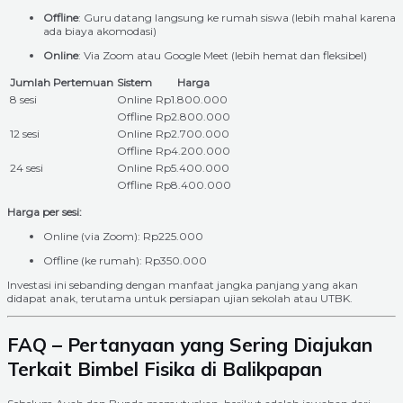
Offline
: Guru datang langsung ke rumah siswa (lebih mahal karena
ada biaya akomodasi)
Online
: Via Zoom atau Google Meet (lebih hemat dan fleksibel)
Jumlah Pertemuan
Sistem
Harga
8 sesi
Online
Rp1.800.000
Offline
Rp2.800.000
12 sesi
Online
Rp2.700.000
Offline
Rp4.200.000
24 sesi
Online
Rp5.400.000
Offline
Rp8.400.000
Harga per sesi:
Online (via Zoom): Rp225.000
Offline (ke rumah): Rp350.000
Investasi ini sebanding dengan manfaat jangka panjang yang akan
didapat anak, terutama untuk persiapan ujian sekolah atau UTBK.
FAQ – Pertanyaan yang Sering Diajukan
Terkait Bimbel Fisika di Balikpapan