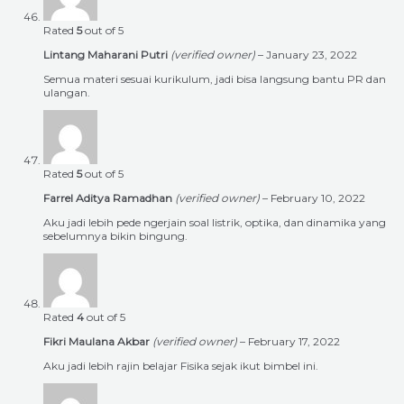
Rated
5
out of 5
Lintang Maharani Putri
(verified owner)
–
January 23, 2022
Semua materi sesuai kurikulum, jadi bisa langsung bantu PR dan
ulangan.
Rated
5
out of 5
Farrel Aditya Ramadhan
(verified owner)
–
February 10, 2022
Aku jadi lebih pede ngerjain soal listrik, optika, dan dinamika yang
sebelumnya bikin bingung.
Rated
4
out of 5
Fikri Maulana Akbar
(verified owner)
–
February 17, 2022
Aku jadi lebih rajin belajar Fisika sejak ikut bimbel ini.