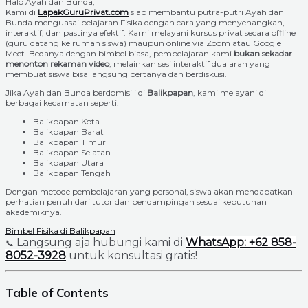
Halo Ayah dan Bunda,
Kami di
LapakGuruPrivat.com
siap membantu putra-putri Ayah dan
Bunda menguasai pelajaran Fisika dengan cara yang menyenangkan,
interaktif, dan pastinya efektif. Kami melayani kursus privat secara offline
(guru datang ke rumah siswa) maupun online via Zoom atau Google
Meet. Bedanya dengan bimbel biasa, pembelajaran kami
bukan sekadar
menonton rekaman video
, melainkan sesi interaktif dua arah yang
membuat siswa bisa langsung bertanya dan berdiskusi.
Jika Ayah dan Bunda berdomisili di
Balikpapan
, kami melayani di
berbagai kecamatan seperti:
Balikpapan Kota
Balikpapan Barat
Balikpapan Timur
Balikpapan Selatan
Balikpapan Utara
Balikpapan Tengah
Dengan metode pembelajaran yang personal, siswa akan mendapatkan
perhatian penuh dari tutor dan pendampingan sesuai kebutuhan
akademiknya.
Bimbel Fisika di Balikpapan
Langsung aja hubungi kami di
WhatsApp: +62 858-
📞
8052-3928
untuk konsultasi gratis!
Table of Contents