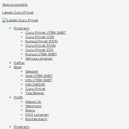
Skip to content
Lapak Guru Privat
Program
Guru Privat UTBK SNBT
Guru Privat OSN
Kursus Privat IPDN
Guru Privat STAN
Guru Privat STIS
Kursus UTBK SNBT
Semua Layanan
Daftar
Blog
Sekolah
Soal UTBK SNBT
Info UTBK SNBT
Info DIKDIN
Guru Privat
Tips Belajar
Profil
About Us
Testimoni
Biaya
FAQ Layanan
Kontak Kami
Program