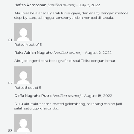
Hafizh Ramadhan
(verified owner)
–
July 2, 2022
Aku bisa belajar soal gerak lurus, gaya, dan energi dengan metode
step-by-step, sehingga konsepnya lebih nempel di kepala.
Rated
4
out of 5
Raka Adrian Nugroho
(verified owner)
–
August 2, 2022
Aku jadi ngerti cara baca grafik di soal Fisika dengan benar.
Rated
5
out of 5
Daffa Nugraha Putra
(verified owner)
–
August 18, 2022
Dulu aku takut sama materi gelombang, sekarang malah jadi
salah satu topik favoritku.