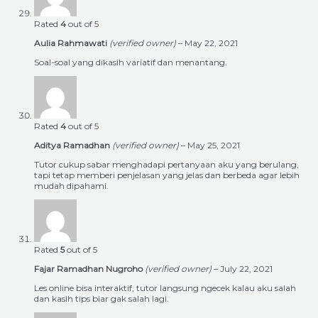
Rated
4
out of 5
Aulia Rahmawati
(verified owner)
–
May 22, 2021
Soal-soal yang dikasih variatif dan menantang.
Rated
4
out of 5
Aditya Ramadhan
(verified owner)
–
May 25, 2021
Tutor cukup sabar menghadapi pertanyaan aku yang berulang,
tapi tetap memberi penjelasan yang jelas dan berbeda agar lebih
mudah dipahami.
Rated
5
out of 5
Fajar Ramadhan Nugroho
(verified owner)
–
July 22, 2021
Les online bisa interaktif, tutor langsung ngecek kalau aku salah
dan kasih tips biar gak salah lagi.