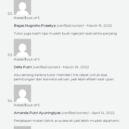
Rated
5
out of 5
Bagas Nugroho Prasetya
(verified owner)
–
March 19, 2022
Tutor juga kasih tips mudah buat ngerjain soal cerita panjang.
Rated
5
out of 5
Della Putri
(verified owner)
–
March 29, 2022
Aku senang karena tutor memberi trik cepat untuk soal
perhitungan dan konversi satuan, jadi lebih efisien saat ujian.
Rated
5
out of 5
Amanda Putri Ayuningtyas
(verified owner)
–
April 14, 2022
Penjelasan materi listrik arus searah jadi lebih mudah dipahami.