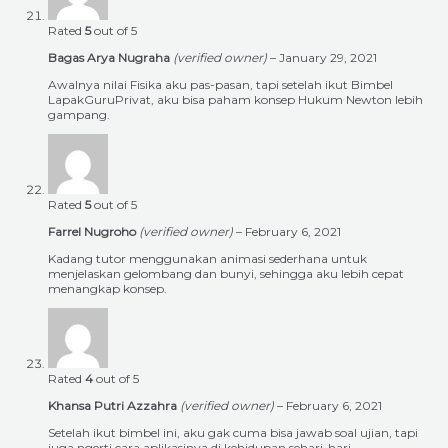
Rated
5
out of 5
Bagas Arya Nugraha
(verified owner)
–
January 29, 2021
Awalnya nilai Fisika aku pas-pasan, tapi setelah ikut Bimbel
LapakGuruPrivat, aku bisa paham konsep Hukum Newton lebih
gampang.
Rated
5
out of 5
Farrel Nugroho
(verified owner)
–
February 6, 2021
Kadang tutor menggunakan animasi sederhana untuk
menjelaskan gelombang dan bunyi, sehingga aku lebih cepat
menangkap konsep.
Rated
4
out of 5
Khansa Putri Azzahra
(verified owner)
–
February 6, 2021
Setelah ikut bimbel ini, aku gak cuma bisa jawab soal ujian, tapi
juga ngerti cara aplikasinya di kehidupan sehari-hari.