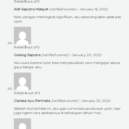
Rated
5
out of 5
Aldi Saputra Hidayat
(verified owner)
–
January 16, 2022
Nilai ulangan meningkat signifikan, aku sekarang lebih pede pas
ujian.
Rated
5
out of 5
Galang Saputra
(verified owner)
–
January 20, 2022
Aku suka karena tutor bisa menyesuaikan cara mengajar sesuai
gaya belajar aku.
Rated
4
out of 5
Clarissa Ayu Permata
(verified owner)
–
January 23, 2022
Setelah ikut bimbel ini, aku gak cuma bisa jawab soal ujian, tapi
juga ngerti cara aplikasinya di kehidupan sehari-hari.