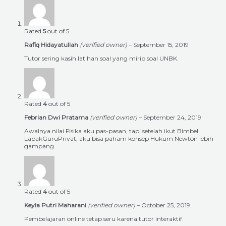
Rated
5
out of 5
Rafiq Hidayatullah
(verified owner)
–
September 15, 2019
Tutor sering kasih latihan soal yang mirip soal UNBK.
Rated
4
out of 5
Febrian Dwi Pratama
(verified owner)
–
September 24, 2019
Awalnya nilai Fisika aku pas-pasan, tapi setelah ikut Bimbel
LapakGuruPrivat, aku bisa paham konsep Hukum Newton lebih
gampang.
Rated
4
out of 5
Keyla Putri Maharani
(verified owner)
–
October 25, 2019
Pembelajaran online tetap seru karena tutor interaktif.