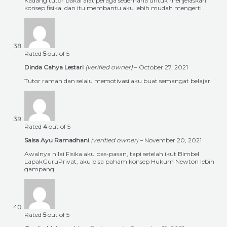
Kadang tutor pakai alat peraga sederhana untuk menjelaskan
konsep fisika, dan itu membantu aku lebih mudah mengerti.
Rated
5
out of 5
Dinda Cahya Lestari
(verified owner)
–
October 27, 2021
Tutor ramah dan selalu memotivasi aku buat semangat belajar.
Rated
4
out of 5
Salsa Ayu Ramadhani
(verified owner)
–
November 20, 2021
Awalnya nilai Fisika aku pas-pasan, tapi setelah ikut Bimbel
LapakGuruPrivat, aku bisa paham konsep Hukum Newton lebih
gampang.
Rated
5
out of 5