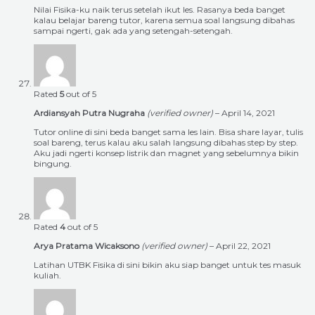
Nilai Fisika-ku naik terus setelah ikut les. Rasanya beda banget
kalau belajar bareng tutor, karena semua soal langsung dibahas
sampai ngerti, gak ada yang setengah-setengah.
Rated
5
out of 5
Ardiansyah Putra Nugraha
(verified owner)
–
April 14, 2021
Tutor online di sini beda banget sama les lain. Bisa share layar, tulis
soal bareng, terus kalau aku salah langsung dibahas step by step.
Aku jadi ngerti konsep listrik dan magnet yang sebelumnya bikin
bingung.
Rated
4
out of 5
Arya Pratama Wicaksono
(verified owner)
–
April 22, 2021
Latihan UTBK Fisika di sini bikin aku siap banget untuk tes masuk
kuliah.