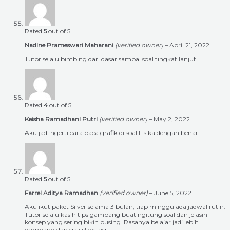
Rated
5
out of 5
Nadine Prameswari Maharani
(verified owner)
–
April 21, 2022
Tutor selalu bimbing dari dasar sampai soal tingkat lanjut.
Rated
4
out of 5
Keisha Ramadhani Putri
(verified owner)
–
May 2, 2022
Aku jadi ngerti cara baca grafik di soal Fisika dengan benar.
Rated
5
out of 5
Farrel Aditya Ramadhan
(verified owner)
–
June 5, 2022
Aku ikut paket Silver selama 3 bulan, tiap minggu ada jadwal rutin.
Tutor selalu kasih tips gampang buat ngitung soal dan jelasin
konsep yang sering bikin pusing. Rasanya belajar jadi lebih
gampang dan gak stres lagi.