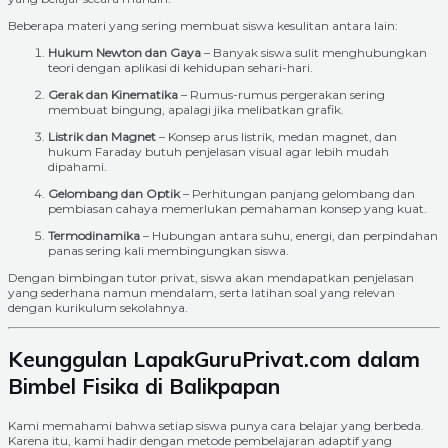
Beberapa materi yang sering membuat siswa kesulitan antara lain:
Hukum Newton dan Gaya
– Banyak siswa sulit menghubungkan
teori dengan aplikasi di kehidupan sehari-hari.
Gerak dan Kinematika
– Rumus-rumus pergerakan sering
membuat bingung, apalagi jika melibatkan grafik.
Listrik dan Magnet
– Konsep arus listrik, medan magnet, dan
hukum Faraday butuh penjelasan visual agar lebih mudah
dipahami.
Gelombang dan Optik
– Perhitungan panjang gelombang dan
pembiasan cahaya memerlukan pemahaman konsep yang kuat.
Termodinamika
– Hubungan antara suhu, energi, dan perpindahan
panas sering kali membingungkan siswa.
Dengan bimbingan tutor privat, siswa akan mendapatkan penjelasan
yang sederhana namun mendalam, serta latihan soal yang relevan
dengan kurikulum sekolahnya.
Keunggulan LapakGuruPrivat.com dalam
Bimbel Fisika di Balikpapan
Kami memahami bahwa setiap siswa punya cara belajar yang berbeda.
Karena itu, kami hadir dengan metode pembelajaran adaptif yang