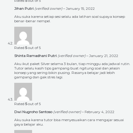
Rated
5
out of 5
Jihan Putri
(verified owner)
–
January 15, 2022
Aku suka karena setiap sesi selalu ada latihan soal supaya konsep
benar-benar nempel.
Rated
5
out of 5
Shinta Ramadhani Putri
(verified owner)
–
January 21, 2022
Aku ikut paket Silver selama 3 bulan, tiap minggu ada jadwal rutin.
Tutor selalu kasih tips gampang buat ngitung soal dan jelasin
konsep yang sering bikin pusing. Rasanya belajar jadi lebih
gampang dan gak stres lagi.
Rated
5
out of 5
Dwi Nugroho Santoso
(verified owner)
–
February 4, 2022
Aku suka karena tutor bisa menyesuaikan cara mengajar sesuai
gaya belajar aku.