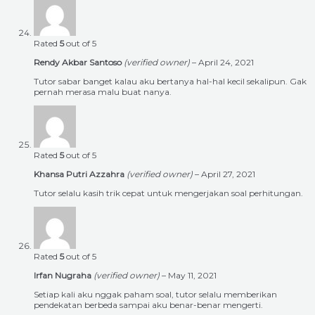
Rated
5
out of 5
Rendy Akbar Santoso
(verified owner)
–
April 24, 2021
Tutor sabar banget kalau aku bertanya hal-hal kecil sekalipun. Gak
pernah merasa malu buat nanya.
Rated
5
out of 5
Khansa Putri Azzahra
(verified owner)
–
April 27, 2021
Tutor selalu kasih trik cepat untuk mengerjakan soal perhitungan.
Rated
5
out of 5
Irfan Nugraha
(verified owner)
–
May 11, 2021
Setiap kali aku nggak paham soal, tutor selalu memberikan
pendekatan berbeda sampai aku benar-benar mengerti.