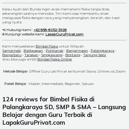
Kalau Ayah dan Bunda ingin anak memahami fisika tanpa stres,
sekaranglah saatnya mencoba. Tim kami siap membantu anak
menguasai fisika dengan cara yang menyenangkan, terarah, dan hasil
yang nyata.
📲
Hubungi kami :
+62 858-8052-3928
🌐
Kunjungi website kami:
LapakGuruPrivat.com
Kami menyediakan
Bimbel Fisika
untuk Wilayah
Samarinda
•
Balikpapan
•
Pontianak
•
Banjarmasin
•
Palangkaraya
•
Banjarbaru
•
Tarakan
•
Singkawang
•
Bontang
•
Tanjung Selor
atau bisa juga ambil
Bimbel Fisika Online
Metode Belajar
Offline Guru Les Privat ke Rumah Siswa, Online via Zoom
Paket Belajar
Master, Intermediate, Beginner, Satuan
124 reviews for
Bimbel Fisika di
Palangkaraya SD, SMP & SMA – Langsung
Belajar dengan Guru Terbaik di
LapakGuruPrivat.com