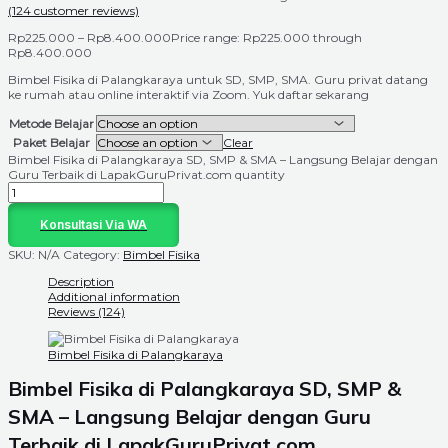
(
124
customer reviews)
Rp
225.000
–
Rp
8.400.000
Price range: Rp225.000 through
Rp8.400.000
Bimbel Fisika di Palangkaraya untuk SD, SMP, SMA. Guru privat datang
ke rumah atau online interaktif via Zoom. Yuk daftar sekarang
Metode Belajar
Paket Belajar
Clear
Bimbel Fisika di Palangkaraya SD, SMP & SMA – Langsung Belajar dengan
Guru Terbaik di LapakGuruPrivat.com quantity
Konsultasi Via WA
SKU:
N/A
Category:
Bimbel Fisika
Description
Additional information
Reviews (124)
Bimbel Fisika di Palangkaraya
Bimbel Fisika di Palangkaraya SD, SMP &
SMA – Langsung Belajar dengan Guru
Terbaik di LapakGuruPrivat.com