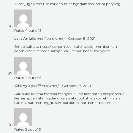
Tutor juga kasih tips mudah buat ngerjain soal cerita panjang.
Rated
4
out of 5
Laila Amalia
(verified owner)
–
October 8, 2021
Setiap kali aku nggak paham soal, tutor selalu memberikan
pendekatan berbeda sampai aku benar-benar mengerti.
Rated
4
out of 5
Gita Ayu
(verified owner)
–
October 27, 2021
Aku suka karena mereka menyesuaikan kecepatan belajar sesuai
kemampuan aku. Kadang kalau aku butuh waktu lebih lama,
tutor sabar menunggu sampai aku benar-benar paham.
Rated
5
out of 5