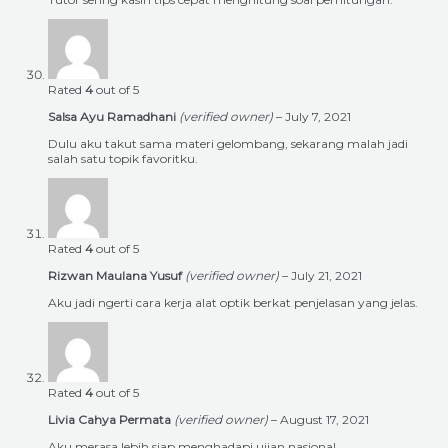
Rated
4
out of 5
Salsa Ayu Ramadhani
(verified owner)
–
July 7, 2021
Dulu aku takut sama materi gelombang, sekarang malah jadi
salah satu topik favoritku.
Rated
4
out of 5
Rizwan Maulana Yusuf
(verified owner)
–
July 21, 2021
Aku jadi ngerti cara kerja alat optik berkat penjelasan yang jelas.
Rated
4
out of 5
Livia Cahya Permata
(verified owner)
–
August 17, 2021
Aku merasa lebih siap menghadapi ujian nasional.