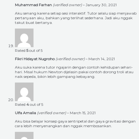
Muhammad Farhan
(verified owner)
–
January 30, 2021
Aku senang karena setiap sesi interaktif. Tutor selalu siap menjawab
pertanyaan aku, bahkan yang terlihat sederhana. Jadi aku nggak
takut buat bertanya.
Rated
5
out of 5
Fikri Hidayat Nugroho
(verified owner)
–
March 14, 2021
Aku suka karena tutor ngajarin dengan contoh kehidupan sehari-
hari. Misal hukum Newton dijelasin pakai contoh dorong troli atau
naik sepeda, bikin lebih gampang kebayang.
Rated
4
out of 5
Ulfa Amalia
(verified owner)
–
March 15, 2021
Aku bisa belajar konsep gaya sentripetal dan gaya gravitasi dengan
cara lebih menyenangkan dan nggak membosankan.