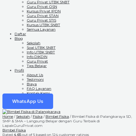
Guru Privat UTBK SNBT
Guru Privat OSN
Kursus Privat IPDN
Guru Privat STAN
Guru Privat STIS
Kursus UTBK SNBT
Semua Layanan
Daftar
Blog
Sekolah
Soal UTBK SNBT
Info UTBK SNBT
Info DIKDIN
Guru Privat
Tips Belajar
Profil
About Us
Testimoni
Biaya
FAQ Layanan
Kontak Kami
WhatsApp Us
Home
/
Sekolah
/
Fisika
/
Bimbel Fisika
/ Bimbel Fisika di Palangkaraya SD,
SMP & SMA – Langsung Belajar dengan Guru Terbaik di
LapakGuruPrivat.com
Bimbel Fisika
Rated
4.65
out of 5 based on
124
customer ratings