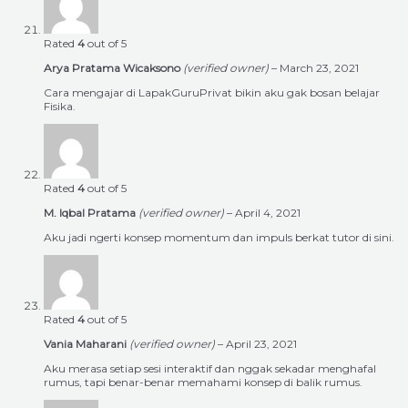
Rated
4
out of 5
Arya Pratama Wicaksono
(verified owner)
–
March 23, 2021
Cara mengajar di LapakGuruPrivat bikin aku gak bosan belajar
Fisika.
Rated
4
out of 5
M. Iqbal Pratama
(verified owner)
–
April 4, 2021
Aku jadi ngerti konsep momentum dan impuls berkat tutor di sini.
Rated
4
out of 5
Vania Maharani
(verified owner)
–
April 23, 2021
Aku merasa setiap sesi interaktif dan nggak sekadar menghafal
rumus, tapi benar-benar memahami konsep di balik rumus.