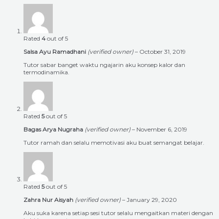
Rated
4
out of 5
Salsa Ayu Ramadhani
(verified owner)
–
October 31, 2019
Tutor sabar banget waktu ngajarin aku konsep kalor dan
termodinamika.
Rated
5
out of 5
Bagas Arya Nugraha
(verified owner)
–
November 6, 2019
Tutor ramah dan selalu memotivasi aku buat semangat belajar.
Rated
5
out of 5
Zahra Nur Aisyah
(verified owner)
–
January 29, 2020
Aku suka karena setiap sesi tutor selalu mengaitkan materi dengan