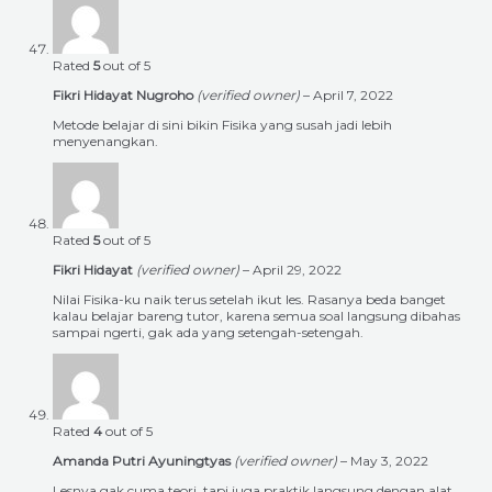
Rated
5
out of 5
Fikri Hidayat Nugroho
(verified owner)
–
April 7, 2022
Metode belajar di sini bikin Fisika yang susah jadi lebih
menyenangkan.
Rated
5
out of 5
Fikri Hidayat
(verified owner)
–
April 29, 2022
Nilai Fisika-ku naik terus setelah ikut les. Rasanya beda banget
kalau belajar bareng tutor, karena semua soal langsung dibahas
sampai ngerti, gak ada yang setengah-setengah.
Rated
4
out of 5
Amanda Putri Ayuningtyas
(verified owner)
–
May 3, 2022
Lesnya gak cuma teori, tapi juga praktik langsung dengan alat