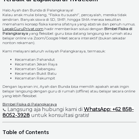
Halo Ayah dan Bunda di Palangkaraya!
Kalau anak mulai bilang, “Fisika itu susah!”, percayalah, mereka tidak
sendirian. Banyak siswa di SD, SMP, hingga SMA merasa kesulitan
memahami konsep fisika karena sifatnya yang abstrak dan penuh rumus.
LapakGuruPrivat.com
hadir memberikan solusi dengan
Bimbel Fisika di
Palangkaraya
yang fleksibel: guru bisa datang langsung ke rumah atau
belajar online via Zoom/Google Meet secara interaktif (bukan sekadar
nonton rekaman).
Kami melayani seluruh wilayah Palangkaraya, termasuk:
Kecamatan Pahandut
Kecamatan Jekan Raya
Kecamatan Sabangau
Kecamatan Bukit Batu
Kecamatan Rakumpit
Dengan layanan ini, Ayah dan Bunda bisa memilih apakah anak ingin
belajar langsung dengan guru di rumah (offline) atau belajar secara online
yang lebih fleksibel.
Bimbel Fisika di Palangkaraya
Langsung aja hubungi kami di
WhatsApp: +62 858-
📞
8052-3928
untuk konsultasi gratis!
Table of Contents