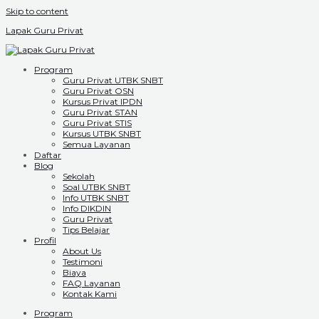
Skip to content
Lapak Guru Privat
Program
Guru Privat UTBK SNBT
Guru Privat OSN
Kursus Privat IPDN
Guru Privat STAN
Guru Privat STIS
Kursus UTBK SNBT
Semua Layanan
Daftar
Blog
Sekolah
Soal UTBK SNBT
Info UTBK SNBT
Info DIKDIN
Guru Privat
Tips Belajar
Profil
About Us
Testimoni
Biaya
FAQ Layanan
Kontak Kami
Program