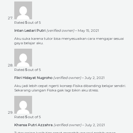
Rated
5
out of 5
Intan Lestari Putri
(verified owner)
–
May 15, 2021
Aku suka karena tutor bisa menyesuaikan cara mengajar sesuai
gaya belajar aku.
Rated
5
out of 5
Fikri Hidayat Nugroho
(verified owner)
–
July 2, 2021
Aku jadi lebih cepat ngerti konsep Fisika dibanding belajar sendiri.
Sekarang ulangan Fisika gak lagi bikin aku stress.
Rated
5
out of 5
Khansa Putri Azzahra
(verified owner)
–
July 2, 2021
Tutor sering kasih tips cepat menghitung soal perhitungan.