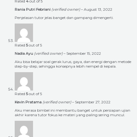
Rated
4
out of 5
Rania Putri Febriani
(verified owner)
–
August 13, 2022
Penjelasan tutor jelas banget dan gampang dimengerti.
Rated
5
out of 5
Nadia Ayu
(verified owner)
–
September 15, 2022
Aku bisa belajar soal gerak lurus, gaya, dan energi dengan metode
step-by-step, sehingga konsepnya lebih nempel di kepala.
Rated
5
out of 5
Kevin Pratama
(verified owner)
–
September 27, 2022
Aku merasa bimbel ini membantu banget untuk persiapan ujian
akhir karena tutor fokus ke materi yang paling sering muncul.