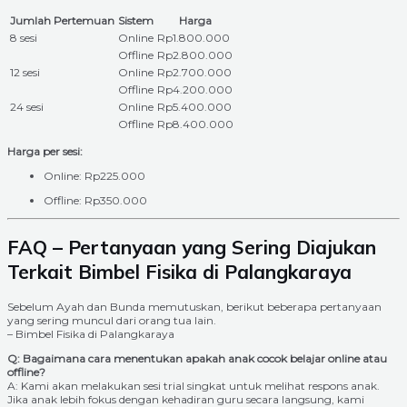
Jumlah Pertemuan
Sistem
Harga
8 sesi
Online
Rp1.800.000
Offline
Rp2.800.000
12 sesi
Online
Rp2.700.000
Offline
Rp4.200.000
24 sesi
Online
Rp5.400.000
Offline
Rp8.400.000
Harga per sesi:
Online: Rp225.000
Offline: Rp350.000
FAQ – Pertanyaan yang Sering Diajukan
Terkait Bimbel Fisika di Palangkaraya
Sebelum Ayah dan Bunda memutuskan, berikut beberapa pertanyaan
yang sering muncul dari orang tua lain.
– Bimbel Fisika di Palangkaraya
Q: Bagaimana cara menentukan apakah anak cocok belajar online atau
offline?
A: Kami akan melakukan sesi trial singkat untuk melihat respons anak.
Jika anak lebih fokus dengan kehadiran guru secara langsung, kami