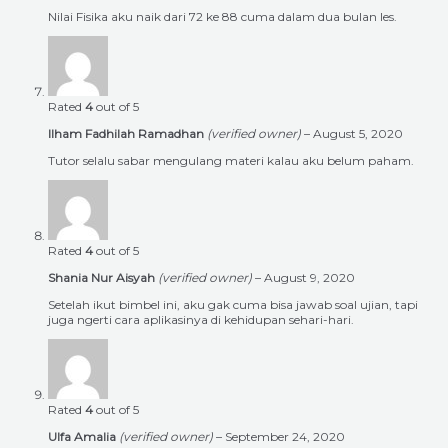
Nilai Fisika aku naik dari 72 ke 88 cuma dalam dua bulan les.
Rated
4
out of 5
Ilham Fadhilah Ramadhan
(verified owner)
–
August 5, 2020
Tutor selalu sabar mengulang materi kalau aku belum paham.
Rated
4
out of 5
Shania Nur Aisyah
(verified owner)
–
August 9, 2020
Setelah ikut bimbel ini, aku gak cuma bisa jawab soal ujian, tapi
juga ngerti cara aplikasinya di kehidupan sehari-hari.
Rated
4
out of 5
Ulfa Amalia
(verified owner)
–
September 24, 2020