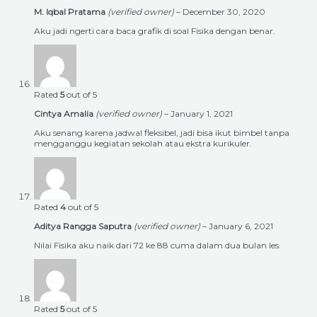
M. Iqbal Pratama
(verified owner)
–
December 30, 2020
Aku jadi ngerti cara baca grafik di soal Fisika dengan benar.
Rated
5
out of 5
Cintya Amalia
(verified owner)
–
January 1, 2021
Aku senang karena jadwal fleksibel, jadi bisa ikut bimbel tanpa
mengganggu kegiatan sekolah atau ekstra kurikuler.
Rated
4
out of 5
Aditya Rangga Saputra
(verified owner)
–
January 6, 2021
Nilai Fisika aku naik dari 72 ke 88 cuma dalam dua bulan les.
Rated
5
out of 5