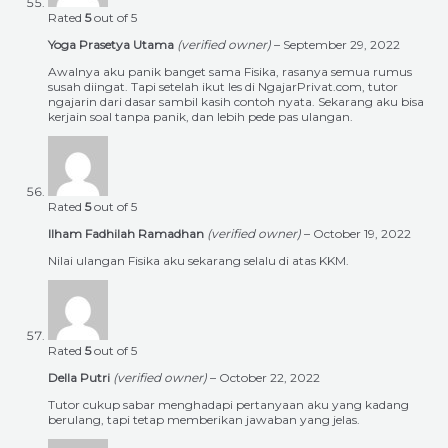
Rated
5
out of 5
Yoga Prasetya Utama
(verified owner)
–
September 29, 2022
Awalnya aku panik banget sama Fisika, rasanya semua rumus
susah diingat. Tapi setelah ikut les di NgajarPrivat.com, tutor
ngajarin dari dasar sambil kasih contoh nyata. Sekarang aku bisa
kerjain soal tanpa panik, dan lebih pede pas ulangan.
Rated
5
out of 5
Ilham Fadhilah Ramadhan
(verified owner)
–
October 19, 2022
Nilai ulangan Fisika aku sekarang selalu di atas KKM.
Rated
5
out of 5
Della Putri
(verified owner)
–
October 22, 2022
Tutor cukup sabar menghadapi pertanyaan aku yang kadang
berulang, tapi tetap memberikan jawaban yang jelas.