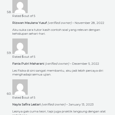
Rated
5
out of 5
Rizwan Maulana Yusuf
(verified owner)
–
November 28, 2022
Aku suka cara tutor kasih contoh soal yang relevan dengan
kehidupan sehari-hari.
Rated
5
out of 5
Fania Putri Maharani
(verified owner)
–
December 5, 2022
Les Fisika di sini sangat membantu, aku jadi lebih percaya diri
menghadapi semua ujian.
Rated
5
out of 5
Nayla Safira Lestari
(verified owner)
–
January 13, 2023
Lesnya gak cuma teori, tapi juga praktik langsung dengan alat