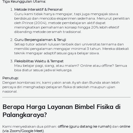
Tiga Keunggulan Utama:
Metode Interaktif & Personal
Guru kami tidak hanya mengajar, tapi juga mengajak siswa
berdiskusi dan mencoba eksperimen sederhana. Menurut penelitian
oleh Prince (2004), metode pembelajaran aktif dapat
meningkatkan pemahaman konsep hingga 20% lebih efektif
dibanding metode ceramah tradisional.
Guru Berpengalaman & Teruji
Setiap tutor adalah lulusan terbaik dari universitas ternama dan
memiliki pengalaman mengajar minimal 3 tahun. Mereka dibekali
teknik mengajar adaptif sesuai gaya belajar siswa.
Fleksibilitas Waktu & Tempat
Mau belajar pagi, siang, atau malam? Online atau offline? Semua
bisa diatur sesuai jadwal keluarga.
Penutup:
Dengan kombinasi ini, kami yakin anak Ayah dan Bunda akan lebih
percaya diri menghadapi pelajaran fisika di sekolah maupun ujian
nasional.
Berapa Harga Layanan Bimbel Fisika di
Palangkaraya?
Kami menyediakan dua pilihan:
offline (guru datang ke rumah)
dan
online
(via Zoom/Google Meet)
.