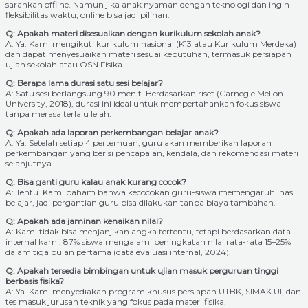
sarankan offline. Namun jika anak nyaman dengan teknologi dan ingin
fleksibilitas waktu, online bisa jadi pilihan.
Q: Apakah materi disesuaikan dengan kurikulum sekolah anak?
A: Ya. Kami mengikuti kurikulum nasional (K13 atau Kurikulum Merdeka)
dan dapat menyesuaikan materi sesuai kebutuhan, termasuk persiapan
ujian sekolah atau OSN Fisika.
Q: Berapa lama durasi satu sesi belajar?
A: Satu sesi berlangsung 90 menit. Berdasarkan riset (Carnegie Mellon
University, 2018), durasi ini ideal untuk mempertahankan fokus siswa
tanpa merasa terlalu lelah.
Q: Apakah ada laporan perkembangan belajar anak?
A: Ya. Setelah setiap 4 pertemuan, guru akan memberikan laporan
perkembangan yang berisi pencapaian, kendala, dan rekomendasi materi
selanjutnya.
Q: Bisa ganti guru kalau anak kurang cocok?
A: Tentu. Kami paham bahwa kecocokan guru-siswa memengaruhi hasil
belajar, jadi pergantian guru bisa dilakukan tanpa biaya tambahan.
Q: Apakah ada jaminan kenaikan nilai?
A: Kami tidak bisa menjanjikan angka tertentu, tetapi berdasarkan data
internal kami, 87% siswa mengalami peningkatan nilai rata-rata 15–25%
dalam tiga bulan pertama (data evaluasi internal, 2024).
Q: Apakah tersedia bimbingan untuk ujian masuk perguruan tinggi
berbasis fisika?
A: Ya. Kami menyediakan program khusus persiapan UTBK, SIMAK UI, dan
tes masuk jurusan teknik yang fokus pada materi fisika.