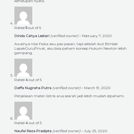
kehidupan nyata.
Rated
5
out of 5
Dinda Cahya Lestari
(verified owner)
–
February 7, 2020
Awalnya nilai Fisika aku pas-pasan, tapi setelah ikut Bimbel
LapakGuruPrivat, aku bisa paham konsep Hukum Newton lebih
gampang.
Rated
4
out of 5
Daffa Nugraha Putra
(verified owner)
–
March 19, 2020
Penjelasan materi listrik arus searah jadi lebih mudah dipahami.
Rated
4
out of 5
Naufal Reza Pradipta
(verified owner)
–
July 25, 2020