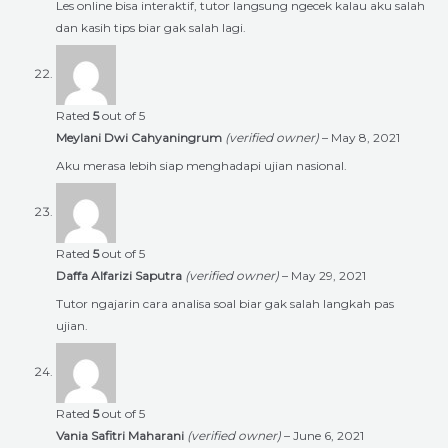
Les online bisa interaktif, tutor langsung ngecek kalau aku salah
dan kasih tips biar gak salah lagi.
Rated
5
out of 5
Meylani Dwi Cahyaningrum
(verified owner)
–
May 8, 2021
Aku merasa lebih siap menghadapi ujian nasional.
Rated
5
out of 5
Daffa Alfarizi Saputra
(verified owner)
–
May 29, 2021
Tutor ngajarin cara analisa soal biar gak salah langkah pas
ujian.
Rated
5
out of 5
Vania Safitri Maharani
(verified owner)
–
June 6, 2021