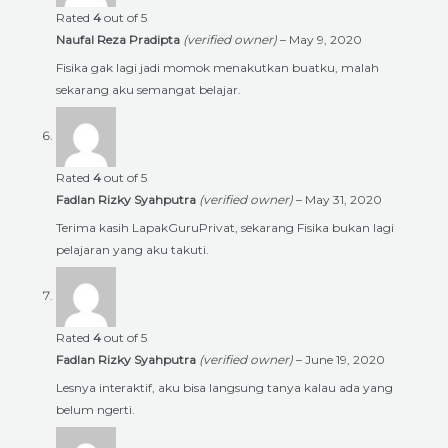
Rated
4
out of 5
Naufal Reza Pradipta
(verified owner)
–
May 9, 2020
Fisika gak lagi jadi momok menakutkan buatku, malah
sekarang aku semangat belajar.
Rated
4
out of 5
Fadlan Rizky Syahputra
(verified owner)
–
May 31, 2020
Terima kasih LapakGuruPrivat, sekarang Fisika bukan lagi
pelajaran yang aku takuti.
Rated
4
out of 5
Fadlan Rizky Syahputra
(verified owner)
–
June 19, 2020
Lesnya interaktif, aku bisa langsung tanya kalau ada yang
belum ngerti.