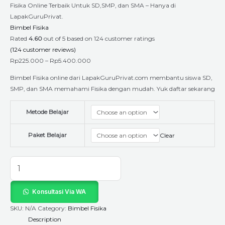
Fisika Online Terbaik Untuk SD,SMP, dan SMA – Hanya di
LapakGuruPrivat.
Bimbel Fisika
Rated
4.60
out of 5 based on
124
customer ratings
(
124
customer reviews)
Rp
225.000
–
Rp
5.400.000
Bimbel Fisika online dari LapakGuruPrivat.com membantu siswa SD,
SMP, dan SMA memahami Fisika dengan mudah. Yuk daftar sekarang
Metode Belajar
Paket Belajar
Clear
Konsultasi Via WA
SKU:
N/A
Category:
Bimbel Fisika
Description