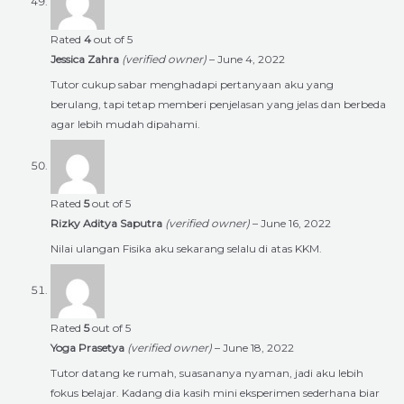
Rated
4
out of 5
Jessica Zahra
(verified owner)
–
June 4, 2022
Tutor cukup sabar menghadapi pertanyaan aku yang
berulang, tapi tetap memberi penjelasan yang jelas dan berbeda
agar lebih mudah dipahami.
Rated
5
out of 5
Rizky Aditya Saputra
(verified owner)
–
June 16, 2022
Nilai ulangan Fisika aku sekarang selalu di atas KKM.
Rated
5
out of 5
Yoga Prasetya
(verified owner)
–
June 18, 2022
Tutor datang ke rumah, suasananya nyaman, jadi aku lebih
fokus belajar. Kadang dia kasih mini eksperimen sederhana biar