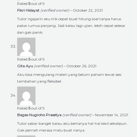
Rated
5
out of 5
Fikri Hidayat
(verified owner)
–
October 22, 2021
Tutor ngajarin aku trik cepat buat hitung soal tanpa harus
pakai rumus panjang. Jadi kalau lagi ujian, lebih cepat selesai
dan gak panik.
Rated
5
out of 5
Gita Ayu
(verified owner)
–
October 26, 2021
Aku bisa mengulang materi yang belum paham lewat sesi
tambahan yang fleksibel.
Rated
5
out of 5
Bagas Nugroho Prasetya
(verified owner)
–
November 14, 2021
Tutor sabar banget kalau aku bertanya hal-hal kecil sekalipun.
Gak pernah merasa malu buat nanya.