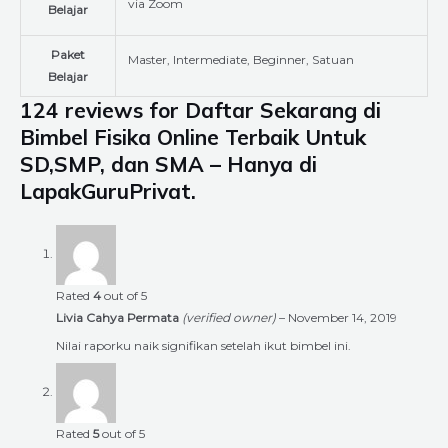
via Zoom
Belajar
Paket
Master, Intermediate, Beginner, Satuan
Belajar
124 reviews for
Daftar Sekarang di
Bimbel Fisika Online Terbaik Untuk
SD,SMP, dan SMA – Hanya di
LapakGuruPrivat.
Rated
4
out of 5
Livia Cahya Permata
(verified owner)
–
November 14, 2019
Nilai raporku naik signifikan setelah ikut bimbel ini.
Rated
5
out of 5