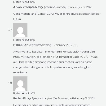
Rated
4
out of 5
Arkan Pradipta Rizky
(verified owner)
–
January 20, 2021
Cara mengajar di LapakGuruPrivat bikin aku gak bosan belajar
Fisika.
Rated
4
out of 5
Hana Putri
(verified owner)
–
January 25, 2021
Awalnya aku kesulitan memahami konsep gelombang dan
hukum Newton, tapi setelah ikut bimbel di LapakGuruPrivat,
aku bisa lebih gampang memahami materi karena tutor
menjelaskan dengan contoh nyata dan langkah-langkah
sederhana.
Rated
4
out of 5
Fadlan Rizky Syahputra
(verified owner)
–
February 7, 2021
Belajar di sini bikin aku gak perlu belajar kebut semalam