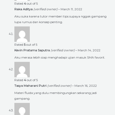
Rated
4
out of 5
Raka Aditya
(verified owner)
–
March 11, 2022
Aku suka karena tutor memberi tips supaya nggak gampang
lupa rumus dan konsep penting.
Rated
5
out of 5
Kevin Pratama Saputra
(verified owner)
–
March 14, 2022
Aku merasa lebih siap menghadapi ujian masuk SMA favorit.
Rated
4
out of 5
Tasya Maharani Putri
(verified owner)
–
March 16, 2022
Materi fluida yang dulu membingungkan sekarang jadi
gampang.