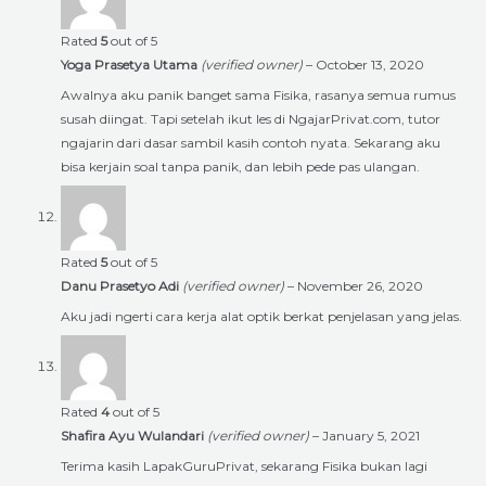
Rated
5
out of 5
Yoga Prasetya Utama
(verified owner)
–
October 13, 2020
Awalnya aku panik banget sama Fisika, rasanya semua rumus
susah diingat. Tapi setelah ikut les di NgajarPrivat.com, tutor
ngajarin dari dasar sambil kasih contoh nyata. Sekarang aku
bisa kerjain soal tanpa panik, dan lebih pede pas ulangan.
Rated
5
out of 5
Danu Prasetyo Adi
(verified owner)
–
November 26, 2020
Aku jadi ngerti cara kerja alat optik berkat penjelasan yang jelas.
Rated
4
out of 5
Shafira Ayu Wulandari
(verified owner)
–
January 5, 2021
Terima kasih LapakGuruPrivat, sekarang Fisika bukan lagi