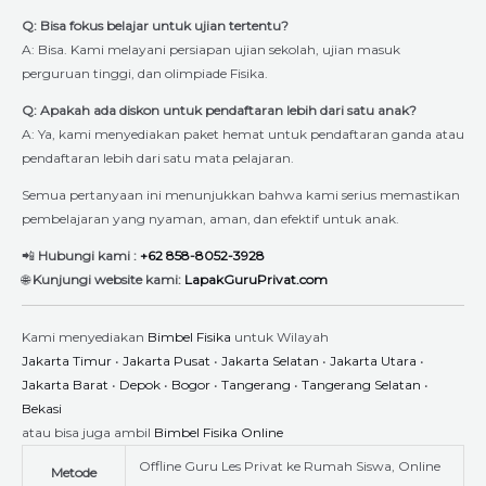
Q: Bisa fokus belajar untuk ujian tertentu?
A: Bisa. Kami melayani persiapan ujian sekolah, ujian masuk
perguruan tinggi, dan olimpiade Fisika.
Q: Apakah ada diskon untuk pendaftaran lebih dari satu anak?
A: Ya, kami menyediakan paket hemat untuk pendaftaran ganda atau
pendaftaran lebih dari satu mata pelajaran.
Semua pertanyaan ini menunjukkan bahwa kami serius memastikan
pembelajaran yang nyaman, aman, dan efektif untuk anak.
📲
Hubungi kami :
+62 858-8052-3928
🌐
Kunjungi website kami:
LapakGuruPrivat.com
Kami menyediakan
Bimbel Fisika
untuk Wilayah
Jakarta Timur
•
Jakarta Pusat
•
Jakarta Selatan
•
Jakarta Utara
•
Jakarta Barat
•
Depok
•
Bogor
•
Tangerang
•
Tangerang Selatan
•
Bekasi
atau bisa juga ambil
Bimbel Fisika Online
Offline Guru Les Privat ke Rumah Siswa, Online
Metode