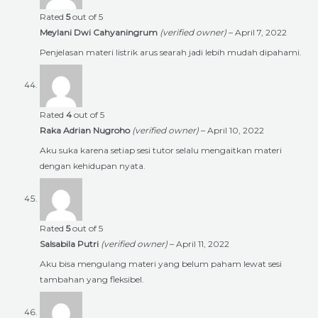
Rated
5
out of 5
Meylani Dwi Cahyaningrum
(verified owner)
–
April 7, 2022
Penjelasan materi listrik arus searah jadi lebih mudah dipahami.
Rated
4
out of 5
Raka Adrian Nugroho
(verified owner)
–
April 10, 2022
Aku suka karena setiap sesi tutor selalu mengaitkan materi
dengan kehidupan nyata.
Rated
5
out of 5
Salsabila Putri
(verified owner)
–
April 11, 2022
Aku bisa mengulang materi yang belum paham lewat sesi
tambahan yang fleksibel.