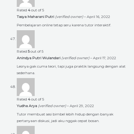
Rated
4
out of 5
Tasya Maharani Putri
(verified owner)
–
April 16, 2022
Pembelajaran online tetap seru karena tutor interaktif.
Rated
5
out of 5
Anindya Putri Wulandari
(verified owner)
–
April 17, 2022
Lesnya gak cuma teori, tapi juga praktik langsung dengan alat
sederhana.
Rated
4
out of 5
Yudha Arya
(verified owner)
–
April 29, 2022
Tutor membuat sesi bimbel lebih hidup dengan banyak
pertanyaan diskusi, jadi aku nggak cepat bosan.