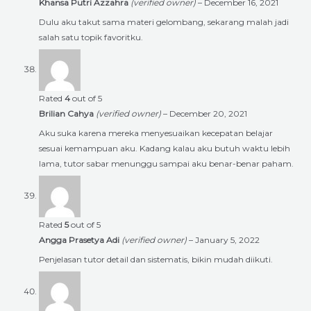
Khansa Putri Azzahra
(verified owner)
–
December 16, 2021
Dulu aku takut sama materi gelombang, sekarang malah jadi
salah satu topik favoritku.
Rated
4
out of 5
Brilian Cahya
(verified owner)
–
December 20, 2021
Aku suka karena mereka menyesuaikan kecepatan belajar
sesuai kemampuan aku. Kadang kalau aku butuh waktu lebih
lama, tutor sabar menunggu sampai aku benar-benar paham.
Rated
5
out of 5
Angga Prasetya Adi
(verified owner)
–
January 5, 2022
Penjelasan tutor detail dan sistematis, bikin mudah diikuti.