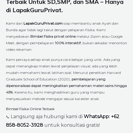
Terbaik Untuk SD,SMP, dan SMA – Hanya
di LapakGuruPrivat.
Kami dari
LapakGuruPrivat.com
siap membantu anak Ayah dan
Bunda agar tidak lagi takut dengan pelajaran Fisika. Kami
menyediakan
Bimbel Fisika privat online
melalui Zoom atau Google
Meet, dengan pembelajaran
100% interaktif
, bukan sekadar menonton
video rekaman.
Kami percaya setiap anak punya cara belajar yang unik. Ada yang
cepat menangkap materi lewat penjelasan visual, ada yang lebih
mudah memahami lewat latihan soal. Menurut penelitian Harvard
Graduate School of Education (2020),
pembelajaran yang
dipersonalisasi dapat meningkatkan pemahaman materi sains hingga
45%
. Karena itu, kami menghadirkan guru yang mampu
menyesuaikan metode mengajar sesuai karakter anak.
Bimbel Fisika Online Terbaik
Langsung aja hubungi kami di
WhatsApp: +62
📞
858-8052-3928
untuk konsultasi gratis!