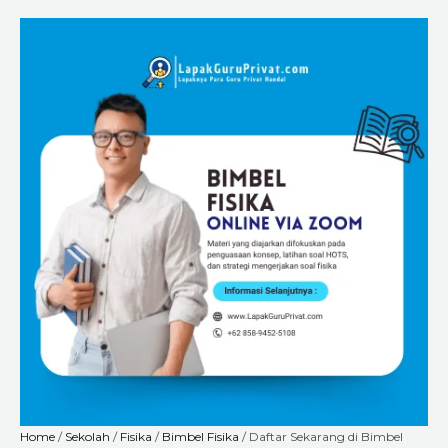
Skip
Daftar
Price
to
Sekarang
range:
content
di
Rp225.000
Bimbel
through
Fisika
Rp5.400.000
Online
Terbaik
Untuk
SD,SMP,
dan
SMA
–
Hanya
di
LapakGuruPrivat.
quantity
Home
/
Sekolah
/
Fisika
/
Bimbel Fisika
/ Daftar Sekarang di Bimbel