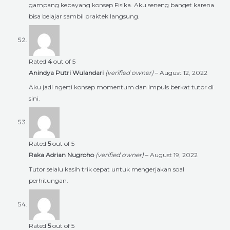
gampang kebayang konsep Fisika. Aku seneng banget karena
bisa belajar sambil praktek langsung.
Rated
4
out of 5
Anindya Putri Wulandari
(verified owner)
–
August 12, 2022
Aku jadi ngerti konsep momentum dan impuls berkat tutor di
sini.
Rated
5
out of 5
Raka Adrian Nugroho
(verified owner)
–
August 19, 2022
Tutor selalu kasih trik cepat untuk mengerjakan soal
perhitungan.
Rated
5
out of 5