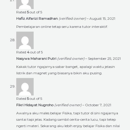
Rated
5
out of 5
Hafiz Alfarizi Ramadhan
(verified owner)
–
August 15, 2021
Pembelajaran online tetap seru karena tutor interaktif.
Rated
4
out of 5
Nasywa Maharani Putri
(verified owner)
–
September 25, 2021
Kakak tutor ngajarnya sabar banget, apalagi waktu jelasin
listrik dan magnet yang biasanya bikin aku pusing.
Rated
5
out of 5
Fikri Hidayat Nugroho
(verified owner)
–
October 7, 2021
Awalnya aku males belajar Fisika, tapi tutor di sini ngajarnya
santai tapi jelas. Kadang sambil cerita-cerita lucu, tapi tetep
ngerti materi. Sekarang aku lebih enjoy belajar Fisika dan nilai