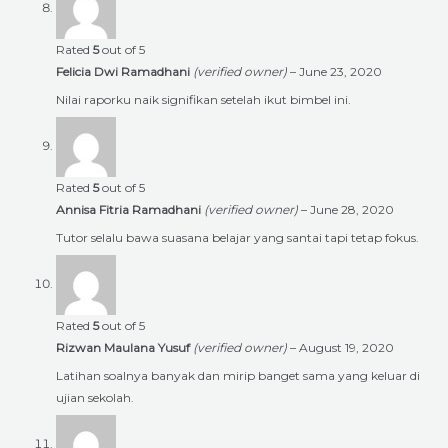
Rated
5
out of 5
Felicia Dwi Ramadhani
(verified owner)
–
June 23, 2020
Nilai raporku naik signifikan setelah ikut bimbel ini.
Rated
5
out of 5
Annisa Fitria Ramadhani
(verified owner)
–
June 28, 2020
Tutor selalu bawa suasana belajar yang santai tapi tetap fokus.
Rated
5
out of 5
Rizwan Maulana Yusuf
(verified owner)
–
August 19, 2020
Latihan soalnya banyak dan mirip banget sama yang keluar di
ujian sekolah.