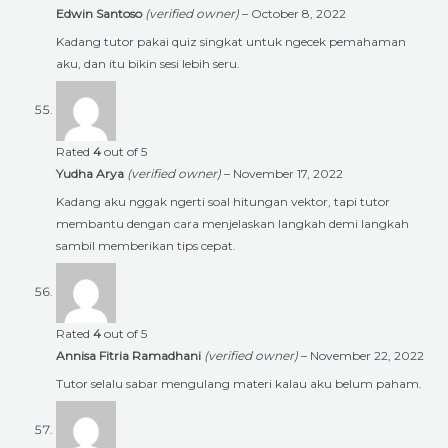
Edwin Santoso
(verified owner)
–
October 8, 2022
Kadang tutor pakai quiz singkat untuk ngecek pemahaman
aku, dan itu bikin sesi lebih seru.
Rated
4
out of 5
Yudha Arya
(verified owner)
–
November 17, 2022
Kadang aku nggak ngerti soal hitungan vektor, tapi tutor
membantu dengan cara menjelaskan langkah demi langkah
sambil memberikan tips cepat.
Rated
4
out of 5
Annisa Fitria Ramadhani
(verified owner)
–
November 22, 2022
Tutor selalu sabar mengulang materi kalau aku belum paham.