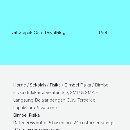
Daftar
Blog
Profil
Bimbel
Price
Home
/
Sekolah
/
Fisika
/
Bimbel Fisika
/ Bimbel
Fisika
range:
Fisika di Jakarta Selatan SD, SMP & SMA –
di
Rp225.000
Langsung Belajar dengan Guru Terbaik di
Jakarta
through
LapakGuruPrivat.com
Selatan
Rp8.400.000
Bimbel Fisika
SD,
Rated
4.65
out of 5 based on
124
customer ratings