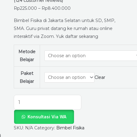
SMP
(
124
customer reviews)
&
Rp
225.000
–
Rp
8.400.000
SMA
Bimbel Fisika di Jakarta Selatan untuk SD, SMP,
–
SMA. Guru privat datang ke rumah atau online
Langsung
interaktif via Zoom. Yuk daftar sekarang
Belajar
dengan
Metode
Guru
Belajar
Terbaik
di
Paket
Clear
LapakGuruPrivat.com
Belajar
quantity
Konsultasi Via WA
SKU:
N/A
Category:
Bimbel Fisika
)