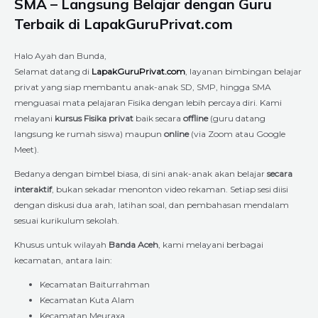
SMA – Langsung Belajar dengan Guru
Terbaik di LapakGuruPrivat.com
Halo Ayah dan Bunda,
Selamat datang di
LapakGuruPrivat.com
, layanan bimbingan belajar
privat yang siap membantu anak-anak SD, SMP, hingga SMA
menguasai mata pelajaran Fisika dengan lebih percaya diri. Kami
melayani
kursus Fisika privat
baik secara
offline
(guru datang
langsung ke rumah siswa) maupun
online
(via Zoom atau Google
Meet).
Bedanya dengan bimbel biasa, di sini anak-anak akan belajar
secara
interaktif
, bukan sekadar menonton video rekaman. Setiap sesi diisi
dengan diskusi dua arah, latihan soal, dan pembahasan mendalam
sesuai kurikulum sekolah.
Khusus untuk wilayah
Banda Aceh
, kami melayani berbagai
kecamatan, antara lain:
Kecamatan Baiturrahman
Kecamatan Kuta Alam
Kecamatan Meuraxa