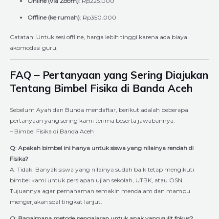
Online (via Zoom)
: Rp225.000
Offline (ke rumah)
: Rp350.000
Catatan: Untuk sesi offline, harga lebih tinggi karena ada biaya
akomodasi guru.
FAQ – Pertanyaan yang Sering Diajukan
Tentang Bimbel Fisika di Banda Aceh
Sebelum Ayah dan Bunda mendaftar, berikut adalah beberapa
pertanyaan yang sering kami terima beserta jawabannya.
– Bimbel Fisika di Banda Aceh
Q: Apakah bimbel ini hanya untuk siswa yang nilainya rendah di
Fisika?
A: Tidak. Banyak siswa yang nilainya sudah baik tetap mengikuti
bimbel kami untuk persiapan ujian sekolah, UTBK, atau OSN.
Tujuannya agar pemahaman semakin mendalam dan mampu
mengerjakan soal tingkat lanjut.
Q: Bagaimana metode pengajaran untuk anak yang sulit fokus?