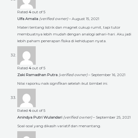
Rated
4
out of 5
Ulfa Amalia
(verified owner)
–
August 15, 2021
Materi tentang listrik dan magnet cukup rumit, tapi tutor
membuatnya lebih mudah dengan analogi sehari-hari. Aku jadi
lebih paham penerapan fisika di kehidupan nyata.
Rated
4
out of 5
Zaki Ramadhan Putra
(verified owner)
–
September 16, 2021
Nilai raporku naik signifikan setelah ikut bimbel ini.
Rated
4
out of 5
Anindya Putri Wulandari
(verified owner)
–
September 25, 2021
Soal-soal yang dikasih variatif dan menantang.