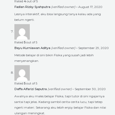
Rated
4
out of 5
Fadlan Rizky Syahputra
(verified owner)
–
August 17, 2020
Lesnya interaktif, aku bisa langsung tanya kalau ada yang
belum ngerti.
Rated
5
out of 5
Bayu Kurniawan Aditya
(verified owner)
–
September 29, 2020
Metode belajar di sini bikin Fisika yang susah jadi lebih
menyenangkan.
Rated
5
out of 5
Daffa Alfarizi Saputra
(verified owner)
–
September 30, 2020
Awalnya aku males belajar Fisika, tapi tutor di sini ngajarnya
santai tapi jelas. Kadang sambil cerita-cerita lucu, tapi tetep
ngerti materi. Sekarang aku lebih enjoy belajar Fisika dan nilai
ulangan meningkat.