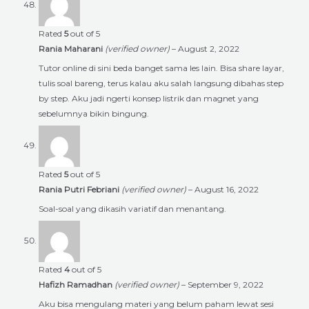
Rated
5
out of 5
Rania Maharani
(verified owner)
–
August 2, 2022
Tutor online di sini beda banget sama les lain. Bisa share layar,
tulis soal bareng, terus kalau aku salah langsung dibahas step
by step. Aku jadi ngerti konsep listrik dan magnet yang
sebelumnya bikin bingung.
Rated
5
out of 5
Rania Putri Febriani
(verified owner)
–
August 16, 2022
Soal-soal yang dikasih variatif dan menantang.
Rated
4
out of 5
Hafizh Ramadhan
(verified owner)
–
September 9, 2022
Aku bisa mengulang materi yang belum paham lewat sesi