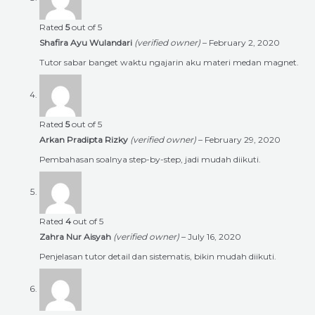
Rated
5
out of 5
Shafira Ayu Wulandari
(verified owner)
–
February 2, 2020
Tutor sabar banget waktu ngajarin aku materi medan magnet.
Rated
5
out of 5
Arkan Pradipta Rizky
(verified owner)
–
February 29, 2020
Pembahasan soalnya step-by-step, jadi mudah diikuti.
Rated
4
out of 5
Zahra Nur Aisyah
(verified owner)
–
July 16, 2020
Penjelasan tutor detail dan sistematis, bikin mudah diikuti.