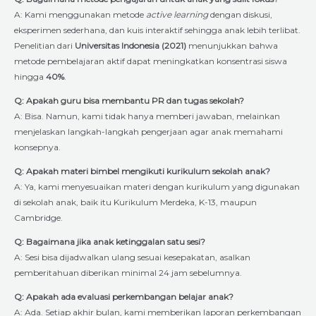
A: Kami menggunakan metode
active learning
dengan diskusi,
eksperimen sederhana, dan kuis interaktif sehingga anak lebih terlibat.
Penelitian dari
Universitas Indonesia (2021)
menunjukkan bahwa
metode pembelajaran aktif dapat meningkatkan konsentrasi siswa
hingga
40%
.
Q: Apakah guru bisa membantu PR dan tugas sekolah?
A: Bisa. Namun, kami tidak hanya memberi jawaban, melainkan
menjelaskan langkah-langkah pengerjaan agar anak memahami
konsepnya.
Q: Apakah materi bimbel mengikuti kurikulum sekolah anak?
A: Ya, kami menyesuaikan materi dengan kurikulum yang digunakan
di sekolah anak, baik itu Kurikulum Merdeka, K-13, maupun
Cambridge.
Q: Bagaimana jika anak ketinggalan satu sesi?
A: Sesi bisa dijadwalkan ulang sesuai kesepakatan, asalkan
pemberitahuan diberikan minimal 24 jam sebelumnya.
Q: Apakah ada evaluasi perkembangan belajar anak?
A: Ada. Setiap akhir bulan, kami memberikan laporan perkembangan