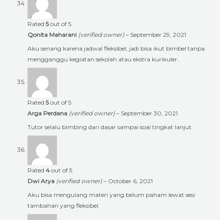
Rated
5
out of 5
Qonita Maharani
(verified owner)
–
September 29, 2021
Aku senang karena jadwal fleksibel, jadi bisa ikut bimbel tanpa
mengganggu kegiatan sekolah atau ekstra kurikuler.
Rated
5
out of 5
Arga Perdana
(verified owner)
–
September 30, 2021
Tutor selalu bimbing dari dasar sampai soal tingkat lanjut.
Rated
4
out of 5
Dwi Arya
(verified owner)
–
October 6, 2021
Aku bisa mengulang materi yang belum paham lewat sesi
tambahan yang fleksibel.