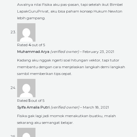
Awalnya nilai Fisika aku pas-pasan, tapi setelah ikut Bimbel
LapakGuruPrivat, aku bisa paham konsep Hukum Newton
lebih gampang.
Rated
4
out of 5
Muhammad Arya
(verified owner)
–
February 23, 2021
Kadang aku nggak ngerti soal hitungan vektor, tapi tutor
membantu dengan cara menjelaskan langkah demi langkah
sambil memberikan tips cepat.
Rated
5
out of 5
Syifa Amalia Putri
(verified owner)
–
March 18, 2021
Fisika gak lagi jadi momok menakutkan buatku, malah
sekarang aku semangat belajar.