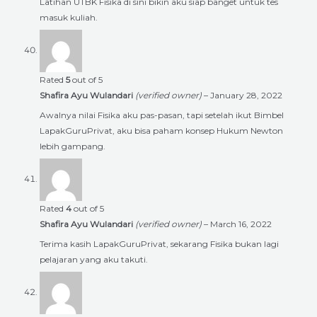
Latihan UTBK Fisika di sini bikin aku siap banget untuk tes
masuk kuliah.
Rated
5
out of 5
Shafira Ayu Wulandari
(verified owner)
–
January 28, 2022
Awalnya nilai Fisika aku pas-pasan, tapi setelah ikut Bimbel
LapakGuruPrivat, aku bisa paham konsep Hukum Newton
lebih gampang.
Rated
4
out of 5
Shafira Ayu Wulandari
(verified owner)
–
March 16, 2022
Terima kasih LapakGuruPrivat, sekarang Fisika bukan lagi
pelajaran yang aku takuti.