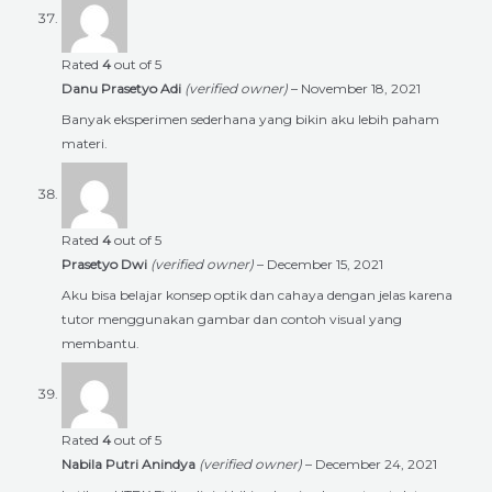
Rated
4
out of 5
Danu Prasetyo Adi
(verified owner)
–
November 18, 2021
Banyak eksperimen sederhana yang bikin aku lebih paham
materi.
Rated
4
out of 5
Prasetyo Dwi
(verified owner)
–
December 15, 2021
Aku bisa belajar konsep optik dan cahaya dengan jelas karena
tutor menggunakan gambar dan contoh visual yang
membantu.
Rated
4
out of 5
Nabila Putri Anindya
(verified owner)
–
December 24, 2021