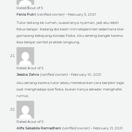
Rated
5
out of 5
Fania Putri
(verified owner)
–
February 5, 2021
Tutor datang ke rumah, suasananya nyaman, jadi aku lebih
fokus belajar. Kadang dia kasih mini eksperimen sederhana biar
gampang kebayang konsep Fisika. Aku seneng banget karena
bisa belajar sambil praktek langsung.
Rated
4
out of 5
Jessica Zahra
(verified owner)
–
February 10, 2021
Aku senang karena tutor selalu menekankan cara berpikir logis
saat menghadapi soal fisika, bukan hanya sekadar menghafal
rumus.
Rated
4
out of 5
Alifa Salsabila Ramadhani
(verified owner)
–
February 21, 2021