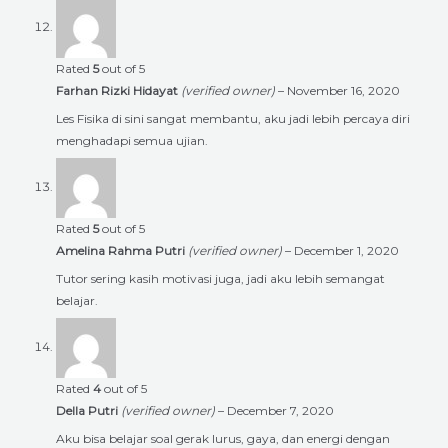
Rated
5
out of 5
Farhan Rizki Hidayat
(verified owner)
–
November 16, 2020
Les Fisika di sini sangat membantu, aku jadi lebih percaya diri
menghadapi semua ujian.
Rated
5
out of 5
Amelina Rahma Putri
(verified owner)
–
December 1, 2020
Tutor sering kasih motivasi juga, jadi aku lebih semangat
belajar.
Rated
4
out of 5
Della Putri
(verified owner)
–
December 7, 2020
Aku bisa belajar soal gerak lurus, gaya, dan energi dengan