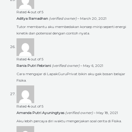
Rated
4
out of 5
Aditya Ramadhan
(verified owner)
–
March 20, 2021
Tutor membantu aku membedakan konsep mirip seperti energi
kinetik dan potensial dengan contoh nyata.
Rated
4
out of 5
Rania Putri Febriani
(verified owner)
–
May 6, 2021
Cara mengajar di LapakGuruPrivat bikin aku gak bosan belajar
Fisika.
Rated
4
out of 5
Amanda Putri Ayuningtyas
(verified owner)
–
May 18, 2021
Aku lebih percaya diri waktu mengerjakan soal cerita di Fisika.