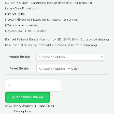
SD, SMP & SMA – Langsung Belajar dengan Guru Terbaik di
LapakGuruPrivat.com
Bimbel Fisika
Rated
4.59
out of 5 based on
124
customer ratings
(
124
customer reviews)
Rp
225.000
–
Rp
8.400.000
Bimbel Fisika di Banda Aceh untuk SD, SMP, SMA. Guru privat datang
ke rumah atau online interaktif via Zoom. Yuk daftar sekarang
Metode Belajar
Paket Belajar
Clear
Konsultasi Via WA
SKU:
N/A
Category:
Bimbel Fisika
Description