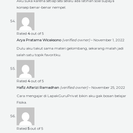
Aku suka karena setiap sesi selalu ada latihan soal supaya
konsep benar-benar nempel.
Rated
4
out of 5
Arya Pratama Wicaksono
(verified owner)
–
November 1, 2022
Dulu aku takut sama materi gelombang, sekarang malah jadi
salah satu topik favoritku.
Rated
4
out of 5
Hafiz Alfarizi Ramadhan
(verified owner)
–
November 25, 2022
Cara mengajar di LapakGuruPrivat bikin aku gak bosan belajar
Fisika.
Rated
5
out of 5