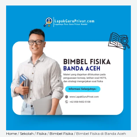
Skip
Bimbel
Price
to
Fisika
range:
content
di
Rp225.000
Banda
through
Aceh
Rp8.400.000
SD,
SMP
&
SMA
–
Langsung
Belajar
dengan
Guru
Terbaik
di
LapakGuruPrivat.com
quantity
Home
/
Sekolah
/
Fisika
/
Bimbel Fisika
/ Bimbel Fisika di Banda Aceh