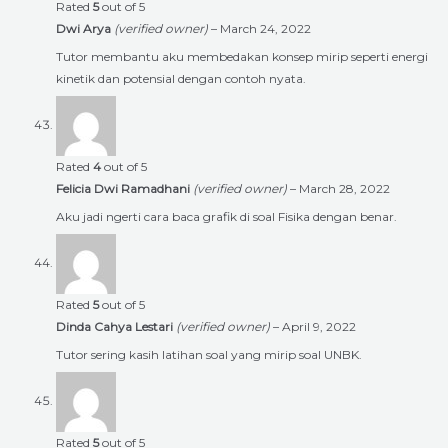
Rated
5
out of 5
Dwi Arya
(verified owner)
–
March 24, 2022
Tutor membantu aku membedakan konsep mirip seperti energi
kinetik dan potensial dengan contoh nyata.
Rated
4
out of 5
Felicia Dwi Ramadhani
(verified owner)
–
March 28, 2022
Aku jadi ngerti cara baca grafik di soal Fisika dengan benar.
Rated
5
out of 5
Dinda Cahya Lestari
(verified owner)
–
April 9, 2022
Tutor sering kasih latihan soal yang mirip soal UNBK.
Rated
5
out of 5