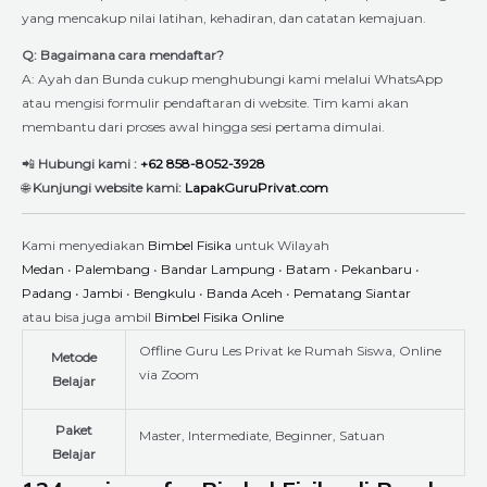
yang mencakup nilai latihan, kehadiran, dan catatan kemajuan.
Q: Bagaimana cara mendaftar?
A: Ayah dan Bunda cukup menghubungi kami melalui WhatsApp
atau mengisi formulir pendaftaran di website. Tim kami akan
membantu dari proses awal hingga sesi pertama dimulai.
📲
Hubungi kami :
+62 858-8052-3928
🌐
Kunjungi website kami:
LapakGuruPrivat.com
Kami menyediakan
Bimbel Fisika
untuk Wilayah
Medan
•
Palembang
•
Bandar Lampung
•
Batam
•
Pekanbaru
•
Padang
•
Jambi
•
Bengkulu
•
Banda Aceh
•
Pematang Siantar
atau bisa juga ambil
Bimbel Fisika Online
Offline Guru Les Privat ke Rumah Siswa, Online
Metode
via Zoom
Belajar
Paket
Master, Intermediate, Beginner, Satuan
Belajar