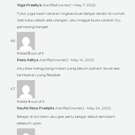
Yoga Prasetya
(verified owner)
–
May 7, 2022
Tutor juga kasih catatan ringkas buat belajar sendiri di rumah.
Jadi kalau besok ada ulangan, aku tinggal buka catatan itu,
gampang banget.
Rated
5
out of 5
Raka Aditya
(verified owner)
–
May 14, 2022
Aku bisa mengulang materi yang belum paham lewat sesi
tambahan yang fleksibel.
Rated
4
out of 5
Naufal Reza Pradipta
(verified owner)
–
May 24, 2022
Belajar di sini bikin aku gak perlu belajar kebut semalam
sebelum ujian.