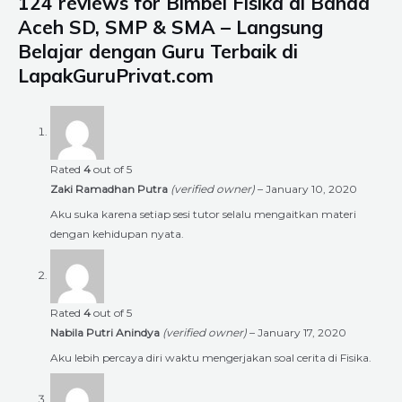
124 reviews for
Bimbel Fisika di Banda
Aceh SD, SMP & SMA – Langsung
Belajar dengan Guru Terbaik di
LapakGuruPrivat.com
Rated
4
out of 5
Zaki Ramadhan Putra
(verified owner)
–
January 10, 2020
Aku suka karena setiap sesi tutor selalu mengaitkan materi
dengan kehidupan nyata.
Rated
4
out of 5
Nabila Putri Anindya
(verified owner)
–
January 17, 2020
Aku lebih percaya diri waktu mengerjakan soal cerita di Fisika.