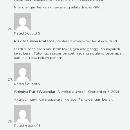
Nilai ulangan Fisika aku sekarang selalu di atas KKM.
Rated
5
out of 5
Rizki Maulana Pratama
(verified owner)
–
September 2, 2021
Les di rumah bikin aku lebih fokus, gak ada gangguan kayak di
kelas besar. Tutor juga sabar banget, kadang ngulang beberapa
kali kalau aku belum paham.
Rated
5
out of 5
Anindya Putri Wulandari
(verified owner)
–
September 6, 2021
Aku jadi ngerti cara baca grafik di soal Fisika dengan benar.
Rated
4
out of 5