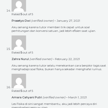
Rated
5
out of 5
Prasetyo Dwi
(verified owner)
–
January 27, 2021
Aku senang karena tutor memberi trik cepat untuk soal
perhitungan dan konversi satuan, jadi lebih efisien saat ujian.
Rated
5
out of 5
Zahra Nurul
(verified owner)
–
February 22, 2021
Aku senang karena tutor selalu menekankan cara berpikir logis saat
menghadapi soal fisika, bukan hanya sekadar menghafal rumus.
Rated
5
out of 5
Amara Cahyani Putri
(verified owner)
–
March 1, 2021
Les Fisika di sini sangat membantu, aku jadi lebih percaya diri
menghadapi semua ujian.