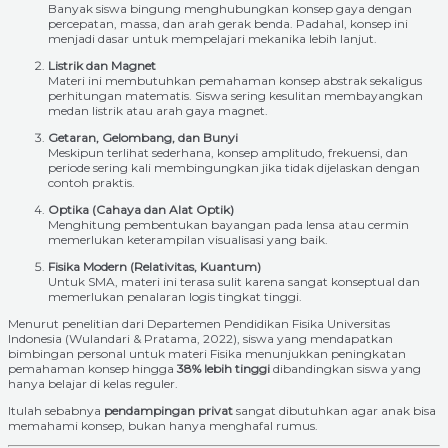
Banyak siswa bingung menghubungkan konsep gaya dengan
percepatan, massa, dan arah gerak benda. Padahal, konsep ini
menjadi dasar untuk mempelajari mekanika lebih lanjut.
Listrik dan Magnet
Materi ini membutuhkan pemahaman konsep abstrak sekaligus
perhitungan matematis. Siswa sering kesulitan membayangkan
medan listrik atau arah gaya magnet.
Getaran, Gelombang, dan Bunyi
Meskipun terlihat sederhana, konsep amplitudo, frekuensi, dan
periode sering kali membingungkan jika tidak dijelaskan dengan
contoh praktis.
Optika (Cahaya dan Alat Optik)
Menghitung pembentukan bayangan pada lensa atau cermin
memerlukan keterampilan visualisasi yang baik.
Fisika Modern (Relativitas, Kuantum)
Untuk SMA, materi ini terasa sulit karena sangat konseptual dan
memerlukan penalaran logis tingkat tinggi.
Menurut penelitian dari Departemen Pendidikan Fisika Universitas
Indonesia (Wulandari & Pratama, 2022), siswa yang mendapatkan
bimbingan personal untuk materi Fisika menunjukkan peningkatan
pemahaman konsep hingga
38% lebih tinggi
dibandingkan siswa yang
hanya belajar di kelas reguler.
Itulah sebabnya
pendampingan privat
sangat dibutuhkan agar anak bisa
memahami konsep, bukan hanya menghafal rumus.