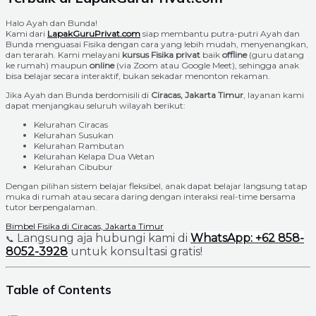
Halo Ayah dan Bunda!
Kami dari
LapakGuruPrivat.com
siap membantu putra-putri Ayah dan
Bunda menguasai Fisika dengan cara yang lebih mudah, menyenangkan,
dan terarah. Kami melayani
kursus Fisika privat
baik
offline
(guru datang
ke rumah) maupun
online
(via Zoom atau Google Meet), sehingga anak
bisa belajar secara interaktif, bukan sekadar menonton rekaman.
Jika Ayah dan Bunda berdomisili di
Ciracas, Jakarta Timur
, layanan kami
dapat menjangkau seluruh wilayah berikut:
Kelurahan Ciracas
Kelurahan Susukan
Kelurahan Rambutan
Kelurahan Kelapa Dua Wetan
Kelurahan Cibubur
Dengan pilihan sistem belajar fleksibel, anak dapat belajar langsung tatap
muka di rumah atau secara daring dengan interaksi real-time bersama
tutor berpengalaman.
Bimbel Fisika di Ciracas, Jakarta Timur
Langsung aja hubungi kami di
WhatsApp: +62 858-
📞
8052-3928
untuk konsultasi gratis!
Table of Contents