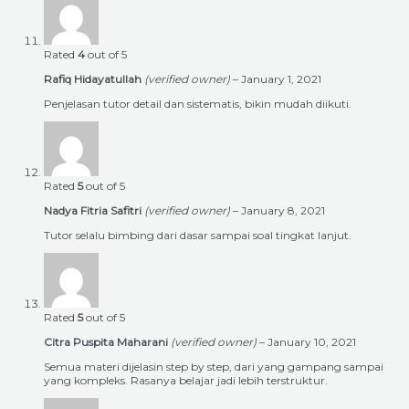
Rated
4
out of 5
Rafiq Hidayatullah
(verified owner)
–
January 1, 2021
Penjelasan tutor detail dan sistematis, bikin mudah diikuti.
Rated
5
out of 5
Nadya Fitria Safitri
(verified owner)
–
January 8, 2021
Tutor selalu bimbing dari dasar sampai soal tingkat lanjut.
Rated
5
out of 5
Citra Puspita Maharani
(verified owner)
–
January 10, 2021
Semua materi dijelasin step by step, dari yang gampang sampai
yang kompleks. Rasanya belajar jadi lebih terstruktur.