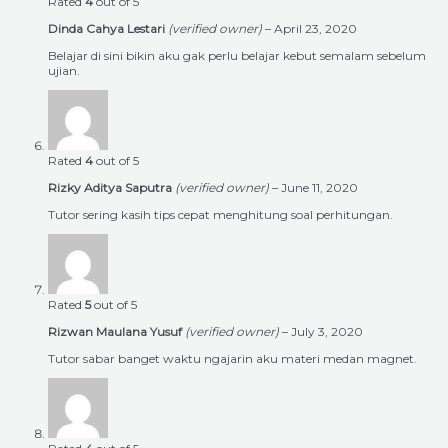
Rated
4
out of 5
Dinda Cahya Lestari
(verified owner)
–
April 23, 2020
Belajar di sini bikin aku gak perlu belajar kebut semalam sebelum
ujian.
Rated
4
out of 5
Rizky Aditya Saputra
(verified owner)
–
June 11, 2020
Tutor sering kasih tips cepat menghitung soal perhitungan.
Rated
5
out of 5
Rizwan Maulana Yusuf
(verified owner)
–
July 3, 2020
Tutor sabar banget waktu ngajarin aku materi medan magnet.