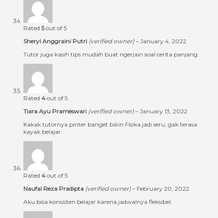
Rated
5
out of 5
Sheryl Anggraini Putri
(verified owner)
–
January 4, 2022
Tutor juga kasih tips mudah buat ngerjain soal cerita panjang.
Rated
4
out of 5
Tiara Ayu Prameswari
(verified owner)
–
January 13, 2022
Kakak tutornya pinter banget bikin Fisika jadi seru, gak terasa
kayak belajar.
Rated
4
out of 5
Naufal Reza Pradipta
(verified owner)
–
February 20, 2022
Aku bisa konsisten belajar karena jadwalnya fleksibel.