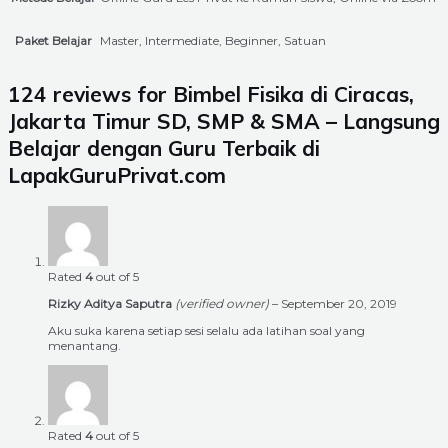
Paket Belajar
Master, Intermediate, Beginner, Satuan
124 reviews for
Bimbel Fisika di Ciracas,
Jakarta Timur SD, SMP & SMA – Langsung
Belajar dengan Guru Terbaik di
LapakGuruPrivat.com
Rated
4
out of 5
Rizky Aditya Saputra
(verified owner)
–
September 20, 2019
Aku suka karena setiap sesi selalu ada latihan soal yang
menantang.
Rated
4
out of 5