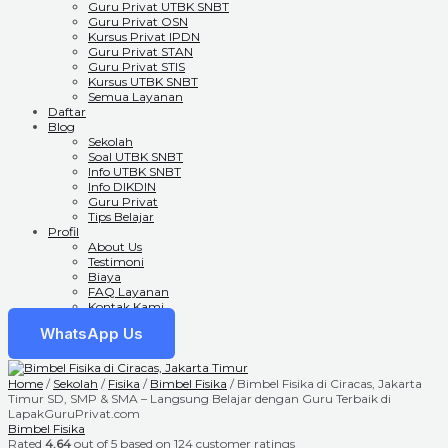
Guru Privat UTBK SNBT
Guru Privat OSN
Kursus Privat IPDN
Guru Privat STAN
Guru Privat STIS
Kursus UTBK SNBT
Semua Layanan
Daftar
Blog
Sekolah
Soal UTBK SNBT
Info UTBK SNBT
Info DIKDIN
Guru Privat
Tips Belajar
Profil
About Us
Testimoni
Biaya
FAQ Layanan
Kontak Kami
WhatsApp Us
Home
/
Sekolah
/
Fisika
/
Bimbel Fisika
/ Bimbel Fisika di Ciracas, Jakarta
Timur SD, SMP & SMA – Langsung Belajar dengan Guru Terbaik di
LapakGuruPrivat.com
Bimbel Fisika
Rated
4.64
out of 5 based on
124
customer ratings