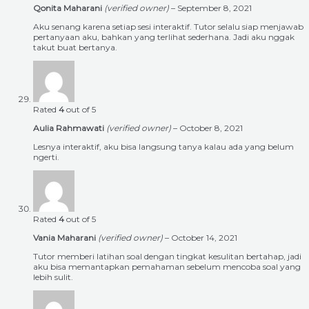
Qonita Maharani
(verified owner)
–
September 8, 2021
Aku senang karena setiap sesi interaktif. Tutor selalu siap menjawab
pertanyaan aku, bahkan yang terlihat sederhana. Jadi aku nggak
takut buat bertanya.
Rated
4
out of 5
Aulia Rahmawati
(verified owner)
–
October 8, 2021
Lesnya interaktif, aku bisa langsung tanya kalau ada yang belum
ngerti.
Rated
4
out of 5
Vania Maharani
(verified owner)
–
October 14, 2021
Tutor memberi latihan soal dengan tingkat kesulitan bertahap, jadi
aku bisa memantapkan pemahaman sebelum mencoba soal yang
lebih sulit.