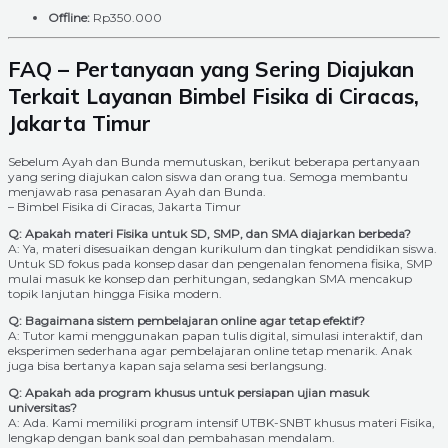
Offline:
Rp350.000
FAQ – Pertanyaan yang Sering Diajukan
Terkait Layanan Bimbel Fisika di Ciracas,
Jakarta Timur
Sebelum Ayah dan Bunda memutuskan, berikut beberapa pertanyaan
yang sering diajukan calon siswa dan orang tua. Semoga membantu
menjawab rasa penasaran Ayah dan Bunda.
– Bimbel Fisika di Ciracas, Jakarta Timur
Q: Apakah materi Fisika untuk SD, SMP, dan SMA diajarkan berbeda?
A: Ya, materi disesuaikan dengan kurikulum dan tingkat pendidikan siswa.
Untuk SD fokus pada konsep dasar dan pengenalan fenomena fisika, SMP
mulai masuk ke konsep dan perhitungan, sedangkan SMA mencakup
topik lanjutan hingga Fisika modern.
Q: Bagaimana sistem pembelajaran online agar tetap efektif?
A: Tutor kami menggunakan papan tulis digital, simulasi interaktif, dan
eksperimen sederhana agar pembelajaran online tetap menarik. Anak
juga bisa bertanya kapan saja selama sesi berlangsung.
Q: Apakah ada program khusus untuk persiapan ujian masuk
universitas?
A: Ada. Kami memiliki program intensif UTBK-SNBT khusus materi Fisika,
lengkap dengan bank soal dan pembahasan mendalam.