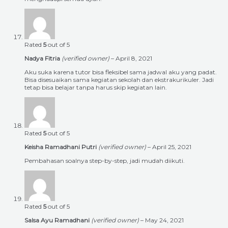
Rated
5
out of 5
Nadya Fitria
(verified owner)
–
April 8, 2021
Aku suka karena tutor bisa fleksibel sama jadwal aku yang padat.
Bisa disesuaikan sama kegiatan sekolah dan ekstrakurikuler. Jadi
tetap bisa belajar tanpa harus skip kegiatan lain.
Rated
5
out of 5
Keisha Ramadhani Putri
(verified owner)
–
April 25, 2021
Pembahasan soalnya step-by-step, jadi mudah diikuti.
Rated
5
out of 5
Salsa Ayu Ramadhani
(verified owner)
–
May 24, 2021