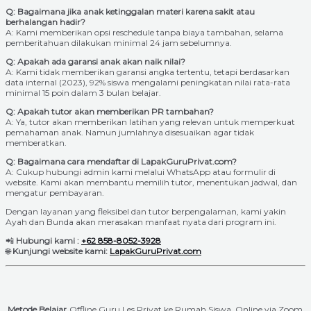
Q: Bagaimana jika anak ketinggalan materi karena sakit atau
berhalangan hadir?
A: Kami memberikan opsi reschedule tanpa biaya tambahan, selama
pemberitahuan dilakukan minimal 24 jam sebelumnya.
Q: Apakah ada garansi anak akan naik nilai?
A: Kami tidak memberikan garansi angka tertentu, tetapi berdasarkan
data internal (2023), 92% siswa mengalami peningkatan nilai rata-rata
minimal 15 poin dalam 3 bulan belajar.
Q: Apakah tutor akan memberikan PR tambahan?
A: Ya, tutor akan memberikan latihan yang relevan untuk memperkuat
pemahaman anak. Namun jumlahnya disesuaikan agar tidak
memberatkan.
Q: Bagaimana cara mendaftar di LapakGuruPrivat.com?
A: Cukup hubungi admin kami melalui WhatsApp atau formulir di
website. Kami akan membantu memilih tutor, menentukan jadwal, dan
mengatur pembayaran.
Dengan layanan yang fleksibel dan tutor berpengalaman, kami yakin
Ayah dan Bunda akan merasakan manfaat nyata dari program ini.
📲
Hubungi kami :
+62 858-8052-3928
🌐
Kunjungi website kami:
LapakGuruPrivat.com
Metode Belajar
Offline Guru Les Privat ke Rumah Siswa, Online via Zoom