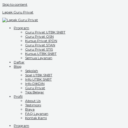
Skip to content
Lapak Guru Privat
Program
Guru Privat UTBK SNBT
Guru Privat OSN
Kursus Privat IPDN
Guru Privat STAN
Guru Privat STIS
Kursus UTBK SNBT
Semua Layanan
Daftar
Blog
Sekolah
Soal UTBK SNBT
Info UTBK SNBT
Info DIKDIN
Guru Privat
Tips Belajar
Profil
About Us
Testimoni
Biaya
FAQ Layanan
Kontak Kami
Program