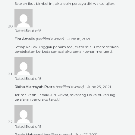
Setelah ikut bimbel ini, aku lebih percaya diri waktu ujian.
Rated
5
out of 5
Fira Amalia
(verified owner)
–
June 16, 2021
Setiap kali aku nggak paham soal, tutor selalu memberikan
pendekatan berbeda sampai aku benar-benar mengerti.
Rated
5
out of 5
Ridho Alamsyah Putra
(verified owner)
–
June 23, 2021
Terima kasih LapakGuruPrivat, sekarang Fisika bukan lagi
pelajaran yang aku takuti.
Rated
5
out of 5
Rania Maharani
(verified owner)
–
July 27, 2021