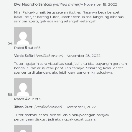
Dwi Nugroho Santoso
(verified owner)
–
November 18, 2022
Nilai Fisika-ku naik terus setelah ikut les. Rasanya beda banget
kalau belajar bareng tutor, karena semua soal langsung dibahas
sampai ngerti, gak ada yang setengah-setengah.
Rated
5
out of 5
Vania Safitri
(verified owner)
–
November 28, 2022
Tutor ngajarin cara visualisasi soal, jadi aku bisa bayangin gerakan
benda, aliran arus, atau pantulan cahaya. Sekarang kalau dapet
soal cerita di ulangan, aku lebih gampang mikir solusinya.
Rated
4
out of 5
Jihan Putri
(verified owner)
–
December 1, 2022
Tutor membuat sesi bimbel lebih hidup dengan banyak
pertanyaan diskusi, jadi aku nggak cepat bosan.