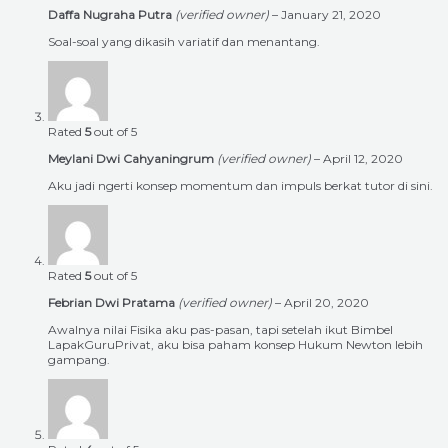
Daffa Nugraha Putra
(verified owner)
–
January 21, 2020
Soal-soal yang dikasih variatif dan menantang.
Rated
5
out of 5
Meylani Dwi Cahyaningrum
(verified owner)
–
April 12, 2020
Aku jadi ngerti konsep momentum dan impuls berkat tutor di sini.
Rated
5
out of 5
Febrian Dwi Pratama
(verified owner)
–
April 20, 2020
Awalnya nilai Fisika aku pas-pasan, tapi setelah ikut Bimbel
LapakGuruPrivat, aku bisa paham konsep Hukum Newton lebih
gampang.