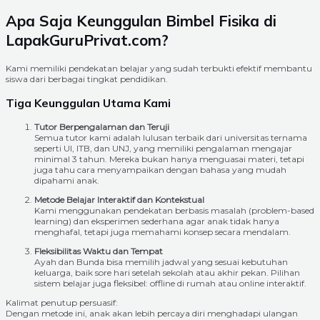
Apa Saja Keunggulan Bimbel Fisika di
LapakGuruPrivat.com?
Kami memiliki pendekatan belajar yang sudah terbukti efektif membantu
siswa dari berbagai tingkat pendidikan.
Tiga Keunggulan Utama Kami
Tutor Berpengalaman dan Teruji
Semua tutor kami adalah lulusan terbaik dari universitas ternama
seperti UI, ITB, dan UNJ, yang memiliki pengalaman mengajar
minimal 3 tahun. Mereka bukan hanya menguasai materi, tetapi
juga tahu cara menyampaikan dengan bahasa yang mudah
dipahami anak.
Metode Belajar Interaktif dan Kontekstual
Kami menggunakan pendekatan berbasis masalah (problem-based
learning) dan eksperimen sederhana agar anak tidak hanya
menghafal, tetapi juga memahami konsep secara mendalam.
Fleksibilitas Waktu dan Tempat
Ayah dan Bunda bisa memilih jadwal yang sesuai kebutuhan
keluarga, baik sore hari setelah sekolah atau akhir pekan. Pilihan
sistem belajar juga fleksibel: offline di rumah atau online interaktif.
Kalimat penutup persuasif:
Dengan metode ini, anak akan lebih percaya diri menghadapi ulangan