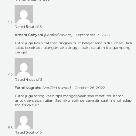
Rated
5
out of 5
Amara Cahyani
(verified owner)
–
September 13, 2022
Tutor juga kasih catatan ringkas buat belajar sendiri di rumah. Jadi
kalau besok ada ulangan, aku tinggal buka catatan itu, gampang
banget.
Rated
4
out of 5
Farrel Nugroho
(verified owner)
–
October 26, 2022
Tutor juga sering kasih tips mengerjakan soal cepat, terutama
untuk persiapan ujian. Jadi aku lebih percaya diri saat menghadapi
soal fisika sulit.
Rated
5
out of 5