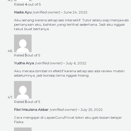
Rated
4
out of 5
Nadia Ayu
(verified owner)
–
June 24, 2022
Aku senang karena setiap sesi interaktif. Tutor selalu siap menjawab
pertanyaan aku, bahkan yang terlihat sederhana. Jadi aku nggak
takut buat bertanya.
Rated
5
out of 5
Yudha Arya
(verified owner)
–
July 6, 2022
Aku merasa bimbel ini efektif karena setiap sesi ada review materi
sebelumnya, jadi konsep lama nggak hilang.
Rated
5
out of 5
Fikri Maulana Akbar
(verified owner)
–
July 25, 2022
Cara mengajar di LapakGuruPrivat bikin aku gak bosan belajar
Fisika.