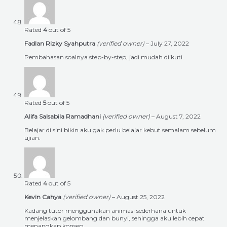
Rated
4
out of 5
Fadlan Rizky Syahputra
(verified owner)
–
July 27, 2022
Pembahasan soalnya step-by-step, jadi mudah diikuti.
Rated
5
out of 5
Alifa Salsabila Ramadhani
(verified owner)
–
August 7, 2022
Belajar di sini bikin aku gak perlu belajar kebut semalam sebelum
ujian.
Rated
4
out of 5
Kevin Cahya
(verified owner)
–
August 25, 2022
Kadang tutor menggunakan animasi sederhana untuk
menjelaskan gelombang dan bunyi, sehingga aku lebih cepat
menangkap konsep.