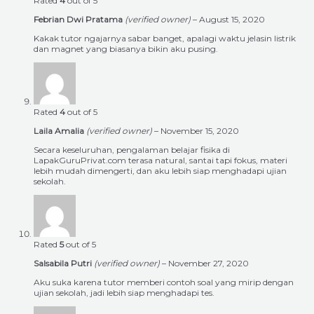
Rated
4
out of 5
Febrian Dwi Pratama
(verified owner)
–
August 15, 2020
Kakak tutor ngajarnya sabar banget, apalagi waktu jelasin listrik
dan magnet yang biasanya bikin aku pusing.
Rated
4
out of 5
Laila Amalia
(verified owner)
–
November 15, 2020
Secara keseluruhan, pengalaman belajar fisika di
LapakGuruPrivat.com terasa natural, santai tapi fokus, materi
lebih mudah dimengerti, dan aku lebih siap menghadapi ujian
sekolah.
Rated
5
out of 5
Salsabila Putri
(verified owner)
–
November 27, 2020
Aku suka karena tutor memberi contoh soal yang mirip dengan
ujian sekolah, jadi lebih siap menghadapi tes.