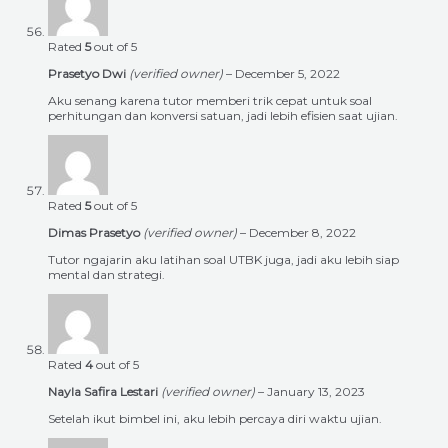
Rated
5
out of 5
Prasetyo Dwi
(verified owner)
–
December 5, 2022
Aku senang karena tutor memberi trik cepat untuk soal
perhitungan dan konversi satuan, jadi lebih efisien saat ujian.
Rated
5
out of 5
Dimas Prasetyo
(verified owner)
–
December 8, 2022
Tutor ngajarin aku latihan soal UTBK juga, jadi aku lebih siap
mental dan strategi.
Rated
4
out of 5
Nayla Safira Lestari
(verified owner)
–
January 13, 2023
Setelah ikut bimbel ini, aku lebih percaya diri waktu ujian.