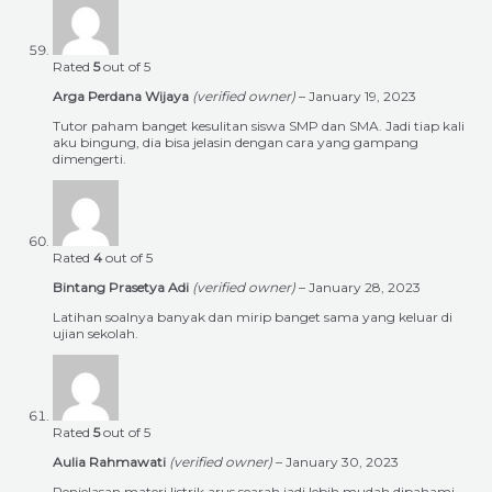
Rated
5
out of 5
Arga Perdana Wijaya
(verified owner)
–
January 19, 2023
Tutor paham banget kesulitan siswa SMP dan SMA. Jadi tiap kali
aku bingung, dia bisa jelasin dengan cara yang gampang
dimengerti.
Rated
4
out of 5
Bintang Prasetya Adi
(verified owner)
–
January 28, 2023
Latihan soalnya banyak dan mirip banget sama yang keluar di
ujian sekolah.
Rated
5
out of 5
Aulia Rahmawati
(verified owner)
–
January 30, 2023
Penjelasan materi listrik arus searah jadi lebih mudah dipahami.