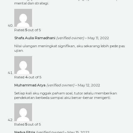
mental dan strategi.
Rated
5
out of 5
Shafa Aulia Ramadhani
(verified owner)
–
May 11, 2022
Nilai ulangan meningkat signifikan, aku sekarang lebih pede pas
ujian.
Rated
4
out of 5
Muhammad Arya
(verified owner)
–
May 12, 2022
Setiap kali aku nggak paham soal, tutor selalu memberikan
pendekatan berbeda sampai aku benar-benar mengerti.
Rated
5
out of 5
Nadya Fitria
(verified owner)
–
May 15, 2022