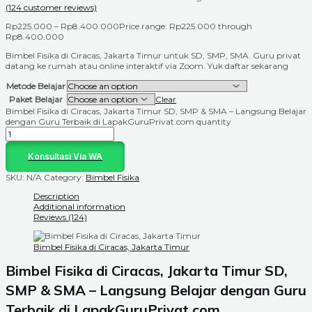
(
124
customer reviews)
Rp
225.000
–
Rp
8.400.000
Price range: Rp225.000 through
Rp8.400.000
Bimbel Fisika di Ciracas, Jakarta Timur untuk SD, SMP, SMA. Guru privat
datang ke rumah atau online interaktif via Zoom. Yuk daftar sekarang
Metode Belajar
Paket Belajar
Clear
Bimbel Fisika di Ciracas, Jakarta Timur SD, SMP & SMA – Langsung Belajar
dengan Guru Terbaik di LapakGuruPrivat.com quantity
Konsultasi Via WA
SKU:
N/A
Category:
Bimbel Fisika
Description
Additional information
Reviews (124)
Bimbel Fisika di Ciracas, Jakarta Timur
Bimbel Fisika di Ciracas, Jakarta Timur SD,
SMP & SMA – Langsung Belajar dengan Guru
Terbaik di LapakGuruPrivat.com