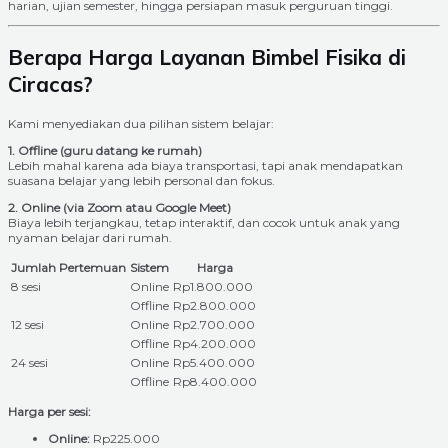
harian, ujian semester, hingga persiapan masuk perguruan tinggi.
Berapa Harga Layanan Bimbel Fisika di
Ciracas?
Kami menyediakan dua pilihan sistem belajar:
1. Offline (guru datang ke rumah)
Lebih mahal karena ada biaya transportasi, tapi anak mendapatkan
suasana belajar yang lebih personal dan fokus.
2. Online (via Zoom atau Google Meet)
Biaya lebih terjangkau, tetap interaktif, dan cocok untuk anak yang
nyaman belajar dari rumah.
Jumlah Pertemuan
Sistem
Harga
8 sesi
Online
Rp1.800.000
Offline
Rp2.800.000
12 sesi
Online
Rp2.700.000
Offline
Rp4.200.000
24 sesi
Online
Rp5.400.000
Offline
Rp8.400.000
Harga per sesi:
Online:
Rp225.000