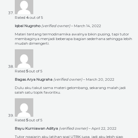
Rated
4
out of 5
Iqbal Nugroho
(verified owner)
–
March 14, 2022
Materi tentang termodinamika awalnya bikin pusing, tapi tutor
membaginya menjadi beberapa bagian sederhana sehingga lebih
mudah dimengerti.
Rated
5
out of 5
Bagas Arya Nugraha
(verified owner)
–
March 20, 2022
Dulu aku takut sama materi gelombang, sekarang malah jadi
salah satu topik favoritku.
Rated
5
out of 5
Bayu Kurniawan Aditya
(verified owner)
–
April 22, 2022
Tutor ngajarin aku latihan soal UTBK juga, jadi aku lebih siap