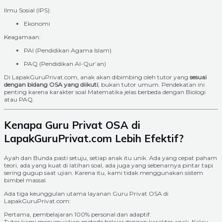
Ilmu Sosial (IPS):
Ekonomi
Keagamaan:
PAI (Pendidikan Agama Islam)
PAQ (Pendidikan Al-Qur’an)
Di LapakGuruPrivat.com, anak akan dibimbing oleh tutor yang
sesuai
dengan bidang OSA yang diikuti
, bukan tutor umum. Pendekatan ini
penting karena karakter soal Matematika jelas berbeda dengan Biologi
atau PAQ.
Kenapa Guru Privat OSA di
LapakGuruPrivat.com Lebih Efektif?
Ayah dan Bunda pasti setuju, setiap anak itu unik. Ada yang cepat paham
teori, ada yang kuat di latihan soal, ada juga yang sebenarnya pintar tapi
sering gugup saat ujian. Karena itu, kami tidak menggunakan sistem
bimbel massal.
Ada tiga keunggulan utama layanan Guru Privat OSA di
LapakGuruPrivat.com:
Pertama, pembelajaran 100% personal dan adaptif.
Tutor kami menyesuaikan metode belajar dengan karakter anak. Kalau