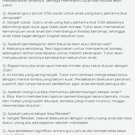
mendaftarkan anaknya. Semoga membantu Ayah dan Bunda lebih
yakin.
Q: Apakah guru privat OSA cocok untuk anak yang baru pertama ikut
olimpiade?
A: Sangat cocok. Justru anak yang baru pertama ikut OSA sebaiknya
dibimbing sejak awal agar tidak salah konsep. Tutor akan memetakan
kemampuan awal anak dan membangun fondasi bertahap, sehingga
anak tidak kaget dengan tingkat kesulitan soal.
Q: Apakah pembelajaran lebih fokus ke teori atau latihan soal?
A: Keduanya seimbang. Teori digunakan untuk memperkuat konsep,
sedangkan latihan soal dipakai untuk melatih penerapan. Tutor akan
menyesuaikan porsinya berdasarkan kebutuhan anak.
Q: Bagaimana jika anak saya merasa minder atau takut duluan dengan
OSA?
A: Ini kondisi yang sering terjadi. Tutor kami terbiasa menghadapi siswa
dengan mental lomba yang belum kuat. Pendekatan dilakukan perlahan,
suportif, dan tanpa tekanan berlebihan agar anak kembali percaya diri.
Q: Apakah orang tua bisa memantau perkembangan belajar anak?
A: Bisa. Kami memberikan laporan perkembangan secara berkala, mulai
dari materi yang sudah dikuasai, kendala yang masih muncul, hingga
rekomendasi lanjutan.
Q: Apakah jadwal belajar bisa fleksibel?
A: Sangat fleksibel. Jadwal disesuaikan dengan waktu luang anak dan bisa
diatur ulang jika ada kegiatan sekolah mendadak.
Q: Apa perbedaan signifikan antara guru privat dan bimbel kelas besar