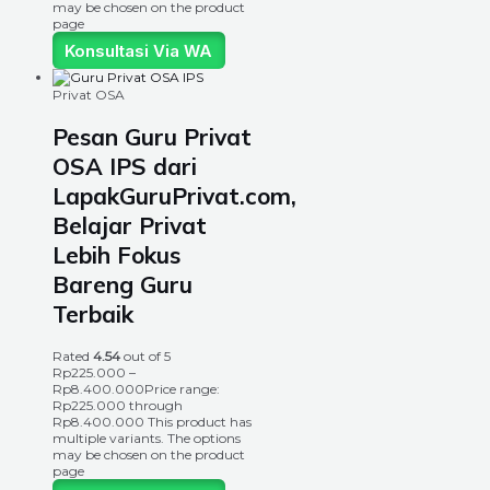
may be chosen on the product
page
Konsultasi Via WA
Privat OSA
Pesan Guru Privat
OSA IPS dari
LapakGuruPrivat.com,
Belajar Privat
Lebih Fokus
Bareng Guru
Terbaik
Rated
4.54
out of 5
Rp
225.000
–
Rp
8.400.000
Price range:
Rp225.000 through
Rp8.400.000
This product has
multiple variants. The options
may be chosen on the product
page