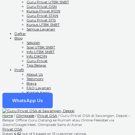
Guru Privat UTBK SNBT
Guru Privat OSN
Kursus Privat IPDN
Guru Privat STAN
Guru Privat STIS
Kursus UTBK SNBT
Semua Layanan
Daftar
Blog
Sekolah
Soal UTBK SNBT
Info UTBK SNBT
Info DIKDIN
Guru Privat
Tips Belajar
Profil
About Us
Testimoni
Biaya
FAQ Layanan
Kontak Kami
WhatsApp Us
Home
/
Olimpiade
/
Privat OSA
/ Guru Privat OSA di Sawangan, Depok –
Belajar Offline Guru Datang ke Rumah atau Online Fleksibel via
Zoom/Google Meet, Olimpiade Sains Al Azhar
Privat OSA
Rated
4.62
out of 5 based on
13
customer ratings