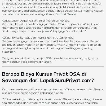
anak cepat bosan, pendekatan dibuat lebih interaktif. Kalau anak kuat di
teori tapi lemah di soal, latihan diperbanyak. Menurut riset pendidikan,
pembelajaran yang disesuaikan dengan gaya belajar siswa meningkatkan
pemahaman konsep secara signifikan (Dunn & Dunn).
Kedua, tutor berpengalaman di materi olimpiade.
Kami tidak asal memilih pengajar. Tutor OSA di LapakGuruPrivat.com
memahami pola soal, jebakan umum, dan strategi pengerjaan. Anak
tidak hanya diajari “cara menjawab”, tapi juga “cara berpikir”.
Ketiga, fokus ke kesiapan mental dan strategi lomba.
Banyak siswa gagal bukan karena tidak bisa, tapi karena panik. Dalam
sesi privat, tutor melatih anak mengatur waktu, memilih soal, dan tetap
tenang saat menghadapi soal sulit. Ini bagian penting yang sering
diabaikan.
Dengan pendekatan ini, belajar OSA tidak terasa menekan, tapi justru
membangun rasa percaya diri anak.
Berapa Biaya Kursus Privat OSA di
Sawangan dari LapakGuruPrivat.com?
Kami menyediakan pilihan sistem online dan offline agar Ayah dan Bunda
bisa menyesuaikan dengan kebutuhan anak.
Offline berarti guru datang ke rumah siswa. Biayanya lebih tinggi karena
ada akomodasi dan waktu tempuh tutor, tapi kelebihannya anak bisa