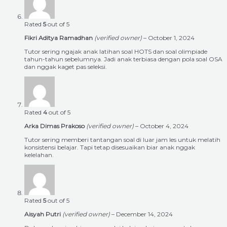
Rated
5
out of 5
Fikri Aditya Ramadhan
(verified owner)
–
October 1, 2024
Tutor sering ngajak anak latihan soal HOTS dan soal olimpiade
tahun-tahun sebelumnya. Jadi anak terbiasa dengan pola soal OSA
dan nggak kaget pas seleksi.
Rated
4
out of 5
Arka Dimas Prakoso
(verified owner)
–
October 4, 2024
Tutor sering memberi tantangan soal di luar jam les untuk melatih
konsistensi belajar. Tapi tetap disesuaikan biar anak nggak
kelelahan.
Rated
5
out of 5
Aisyah Putri
(verified owner)
–
December 14, 2024