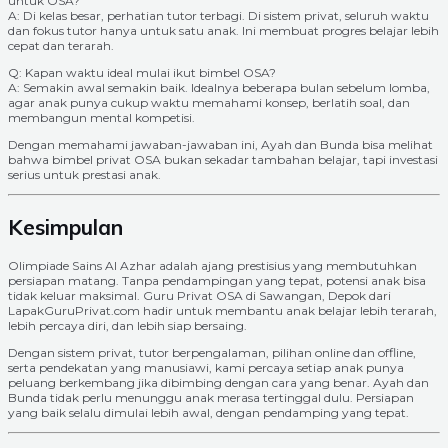
untuk OSA?
A: Di kelas besar, perhatian tutor terbagi. Di sistem privat, seluruh waktu
dan fokus tutor hanya untuk satu anak. Ini membuat progres belajar lebih
cepat dan terarah.
Q: Kapan waktu ideal mulai ikut bimbel OSA?
A: Semakin awal semakin baik. Idealnya beberapa bulan sebelum lomba,
agar anak punya cukup waktu memahami konsep, berlatih soal, dan
membangun mental kompetisi.
Dengan memahami jawaban-jawaban ini, Ayah dan Bunda bisa melihat
bahwa bimbel privat OSA bukan sekadar tambahan belajar, tapi investasi
serius untuk prestasi anak.
Kesimpulan
Olimpiade Sains Al Azhar adalah ajang prestisius yang membutuhkan
persiapan matang. Tanpa pendampingan yang tepat, potensi anak bisa
tidak keluar maksimal. Guru Privat OSA di Sawangan, Depok dari
LapakGuruPrivat.com hadir untuk membantu anak belajar lebih terarah,
lebih percaya diri, dan lebih siap bersaing.
Dengan sistem privat, tutor berpengalaman, pilihan online dan offline,
serta pendekatan yang manusiawi, kami percaya setiap anak punya
peluang berkembang jika dibimbing dengan cara yang benar. Ayah dan
Bunda tidak perlu menunggu anak merasa tertinggal dulu. Persiapan
yang baik selalu dimulai lebih awal, dengan pendamping yang tepat.