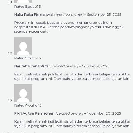
Rated
5
out of 5
Hafiz Raka Firmansyah
(verified owner)
–
September 25, 2025
Program ini cocok buat anak yang memang serius ingin
berprestasi di OSA, karena pendampingannya fokus dan nggak
setengah-setengah.
Rated
5
out of 5
Naurah Kirana Putri
(verified owner)
–
October 9, 2025
Kami melihat anak jadi lebih disiplin dan terbiasa belajar terstruktur
sejak ikut program ini. Dampaknya terasa sampai ke pelajaran lain.
Rated
4
out of 5
Fikri Aditya Ramadhan
(verified owner)
–
November 20, 2025
Kami melihat anak jadi lebih disiplin dan terbiasa belajar terstruktur
sejak ikut program ini. Dampaknya terasa sampai ke pelajaran lain.