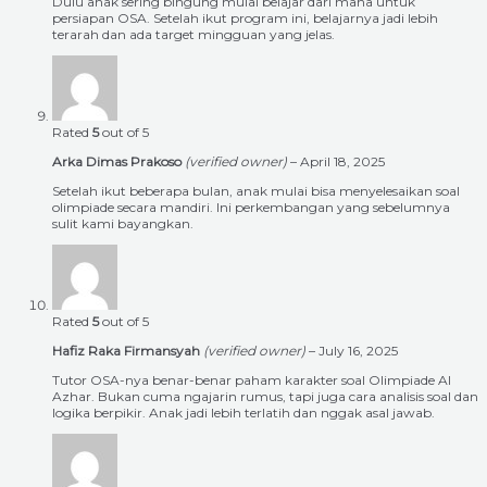
Dulu anak sering bingung mulai belajar dari mana untuk
persiapan OSA. Setelah ikut program ini, belajarnya jadi lebih
terarah dan ada target mingguan yang jelas.
Rated
5
out of 5
Arka Dimas Prakoso
(verified owner)
–
April 18, 2025
Setelah ikut beberapa bulan, anak mulai bisa menyelesaikan soal
olimpiade secara mandiri. Ini perkembangan yang sebelumnya
sulit kami bayangkan.
Rated
5
out of 5
Hafiz Raka Firmansyah
(verified owner)
–
July 16, 2025
Tutor OSA-nya benar-benar paham karakter soal Olimpiade Al
Azhar. Bukan cuma ngajarin rumus, tapi juga cara analisis soal dan
logika berpikir. Anak jadi lebih terlatih dan nggak asal jawab.