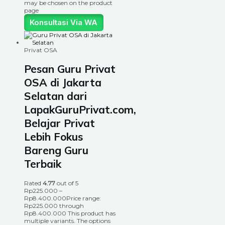
may be chosen on the product
page
Konsultasi Via WA
Privat OSA
Pesan Guru Privat
OSA di Jakarta
Selatan dari
LapakGuruPrivat.com,
Belajar Privat
Lebih Fokus
Bareng Guru
Terbaik
Rated
4.77
out of 5
Rp
225.000
–
Rp
8.400.000
Price range:
Rp225.000 through
Rp8.400.000
This product has
multiple variants. The options