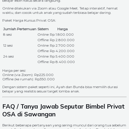
belajar lebih fokus secara langsung.
Online dilakukan via Zoom atau Google Meet. Tetap interaktif, hemat
waktu, dan cocok untuk anak yang sudah terbiasa belajar daring.
Paket Harga Kursus Privat OSA:
Jumlah Pertemuan
Sistem
Harga
8 sesi
Online
Rp 1.800.000
Offline
Rp 2.800.000
12 sesi
Online
Rp 2.700.000
Offline
Rp 4.200.000
24 sesi
Online
Rp 5.400.000
Offline
Rp 8.400.000
Harga per sesi:
Online (via Zoom): Rp225.000
Offline (ke rumah): Rp350.000
Dengan sistem paket seperti ini, Ayah dan Bunda bisa memilih durasi
belajar yang realistis sesuai target lomba anak.
FAQ / Tanya Jawab Seputar Bimbel Privat
OSA di Sawangan
Berikut beberapa pertanyaan yang sering muncul dari orang tua sebelum