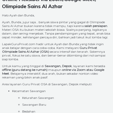
Olimpiade Sains Al Azhar
Halo Ayah dan Bunda,
Ayah, Bunda, jujur saja… banyak siswa pintar yang gagal di Olimpiade
Sains Al Azhar bukan karena tidak mampu, tapi karena
salah persiapan
.
Materi OSA itu bukan materi sekolah biasa. Soalnya panjang, logikanya
dalam, dan sering menjebak. Tanpa pendampingan yang tepat, anak bisa
cepat minder, kehilangan percaya diri, bahkan jadi takut ikut lomba lagi.
LapakGuruPrivat.com hadir untuk Ayah dan Bunda yang tidak ingin
anak belajar dengan cara coba-coba. Kami melayani
Guru Privat
Olimpiade Sains Al Azhar (OSA)
secara intensif dan terarah. Sistemnya
privat, fokus ke satu siswa, dan benar-benar dibimbing dari nol sampai
siap lomba.
Untuk kamu yang tinggal di
Sawangan, Depok
, layanan kami tersedia
offline (guru datang ke rumah)
maupun
online via Zoom atau Google
Meet
. Belajarnya interaktif, dua arah, bukan sekadar nonton video
rekaman yang bikin anak pasif.
Area layanan Guru Privat OSA di Sawangan, Depok meliputi:
Kecamatan Sawangan
Kelurahan Sawangan
Sawangan Baru
Bedahan