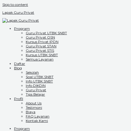
Skip to content
Lapak Guru Privat
Program
Guru Privat UTBK SNBT
Guru Privat OSN
Kursus Privat IPDN
Guru Privat STAN
Guru Privat STIS
Kursus UTBK SNBT
Semua Layanan
Daftar
Blog
Sekolah
Soal UTBK SNBT
Info UTBK SNBT
Info DIKDIN
Guru Privat
Tips Belajar
Profil
About Us
Testimoni
Biaya
FAQ Layanan
Kontak Kami
Program