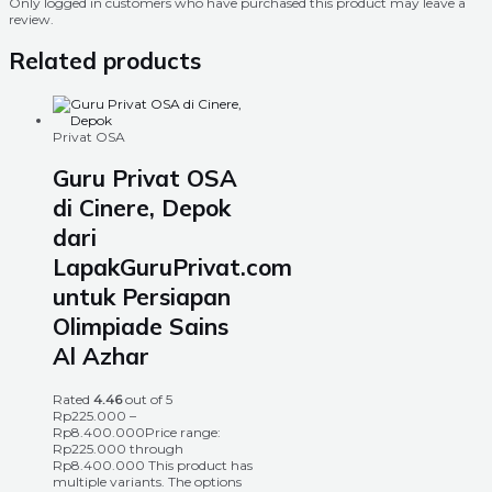
Only logged in customers who have purchased this product may leave a
review.
Related products
Privat OSA
Guru Privat OSA
di Cinere, Depok
dari
LapakGuruPrivat.com
untuk Persiapan
Olimpiade Sains
Al Azhar
Rated
4.46
out of 5
Rp
225.000
–
Rp
8.400.000
Price range:
Rp225.000 through
Rp8.400.000
This product has
multiple variants. The options