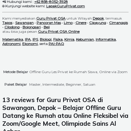
📲 Hubungi kami :
+62 858-8052-3928
🌐
Kunjungi website kami:
LapakGuruPrivat.com
Kami menyediakan
Guru Privat OSA
untuk Wilayah
Depok
, termasuk
Tapos
•
Sawangan
•
Pancoran Mas
•
Limo
•
Cinere
•
Cipayung
•
Cimanggis
•
Cilodong
•
Bojongsari
•
Beji
atau bisa juga pesan
Guru Privat OSA Online
Matematika
,
IPA
,
IPS
,
Biologi
,
Fisika
,
Kimia
,
Kebumian
,
Informatika
,
Astronomi
,
Ekonomi
, serta
PAI-PAQ
Metode Belajar
Offline Guru Les Privat ke Rumah Siswa, Online via Zoom
Paket Belajar
Master, Intermediate, Beginner, Satuan
13 reviews for
Guru Privat OSA di
Sawangan, Depok – Belajar Offline Guru
Datang ke Rumah atau Online Fleksibel via
Zoom/Google Meet, Olimpiade Sains Al