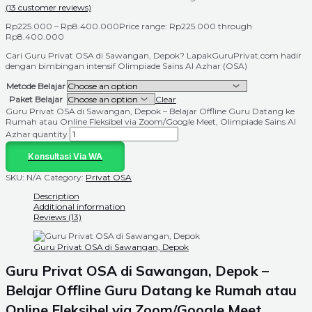
(
13
customer reviews)
Rp
225.000
–
Rp
8.400.000
Price range: Rp225.000 through
Rp8.400.000
Cari Guru Privat OSA di Sawangan, Depok? LapakGuruPrivat.com hadir
dengan bimbingan intensif Olimpiade Sains Al Azhar (OSA)
Metode Belajar
Paket Belajar
Clear
Guru Privat OSA di Sawangan, Depok – Belajar Offline Guru Datang ke
Rumah atau Online Fleksibel via Zoom/Google Meet, Olimpiade Sains Al
Azhar quantity
Konsultasi Via WA
SKU:
N/A
Category:
Privat OSA
Description
Additional information
Reviews (13)
Guru Privat OSA di Sawangan, Depok
Guru Privat OSA di Sawangan, Depok –
Belajar Offline Guru Datang ke Rumah atau
Online Fleksibel via Zoom/Google Meet,