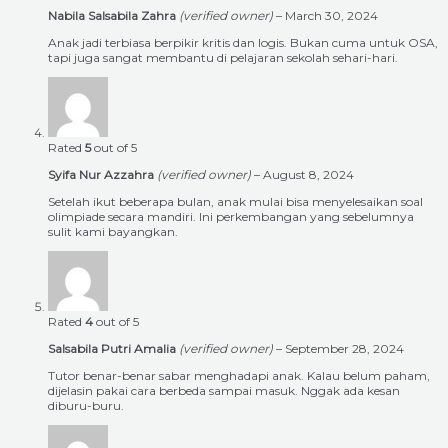
Nabila Salsabila Zahra
(verified owner)
–
March 30, 2024
Anak jadi terbiasa berpikir kritis dan logis. Bukan cuma untuk OSA,
tapi juga sangat membantu di pelajaran sekolah sehari-hari.
Rated
5
out of 5
Syifa Nur Azzahra
(verified owner)
–
August 8, 2024
Setelah ikut beberapa bulan, anak mulai bisa menyelesaikan soal
olimpiade secara mandiri. Ini perkembangan yang sebelumnya
sulit kami bayangkan.
Rated
4
out of 5
Salsabila Putri Amalia
(verified owner)
–
September 28, 2024
Tutor benar-benar sabar menghadapi anak. Kalau belum paham,
dijelasin pakai cara berbeda sampai masuk. Nggak ada kesan
diburu-buru.