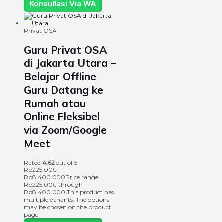
Konsultasi Via WA
Privat OSA
Guru Privat OSA
di Jakarta Utara –
Belajar Offline
Guru Datang ke
Rumah atau
Online Fleksibel
via Zoom/Google
Meet
Rated
4.62
out of 5
Rp
225.000
–
Rp
8.400.000
Price range:
Rp225.000 through
Rp8.400.000
This product has
multiple variants. The options
may be chosen on the product
page