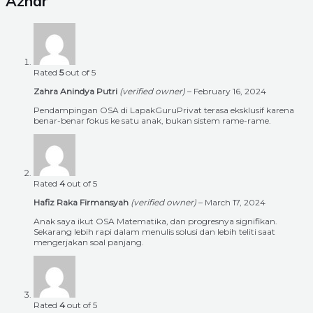
Azhar
Rated
5
out of 5
Zahra Anindya Putri
(verified owner)
–
February 16, 2024
Pendampingan OSA di LapakGuruPrivat terasa eksklusif karena
benar-benar fokus ke satu anak, bukan sistem rame-rame.
Rated
4
out of 5
Hafiz Raka Firmansyah
(verified owner)
–
March 17, 2024
Anak saya ikut OSA Matematika, dan progresnya signifikan.
Sekarang lebih rapi dalam menulis solusi dan lebih teliti saat
mengerjakan soal panjang.
Rated
4
out of 5