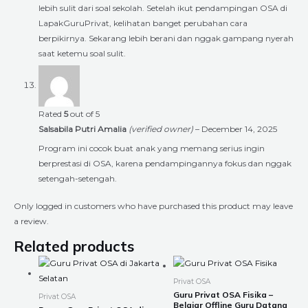
lebih sulit dari soal sekolah. Setelah ikut pendampingan OSA di
LapakGuruPrivat, kelihatan banget perubahan cara
berpikirnya. Sekarang lebih berani dan nggak gampang nyerah
saat ketemu soal sulit.
Rated
5
out of 5
Salsabila Putri Amalia
(verified owner)
–
December 14, 2025
Program ini cocok buat anak yang memang serius ingin
berprestasi di OSA, karena pendampingannya fokus dan nggak
setengah-setengah.
Only logged in customers who have purchased this product may leave
a review.
Related products
Price
Price
This
This
range:
range:
product
product
Rp225.000
Rp225.000
Privat OSA
through
through
has
has
Guru Privat OSA Fisika –
Privat OSA
Rp8.400.000
Rp8.400.000
Belajar Offline Guru Datang
multiple
multiple