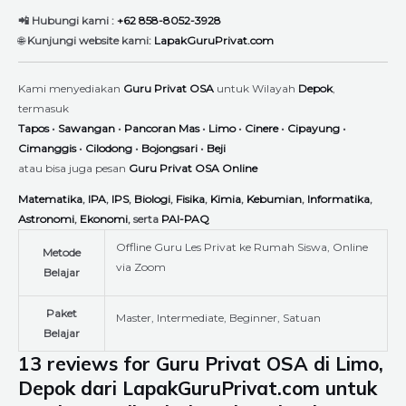
📲 Hubungi kami :
+62 858-8052-3928
🌐
Kunjungi website kami:
LapakGuruPrivat.com
Kami menyediakan
Guru Privat OSA
untuk Wilayah
Depok
,
termasuk
Tapos
•
Sawangan
•
Pancoran Mas
•
Limo
•
Cinere
•
Cipayung
•
Cimanggis
•
Cilodong
•
Bojongsari
•
Beji
atau bisa juga pesan
Guru Privat OSA Online
Matematika
,
IPA
,
IPS
,
Biologi
,
Fisika
,
Kimia
,
Kebumian
,
Informatika
,
Astronomi
,
Ekonomi
, serta
PAI-PAQ
Offline Guru Les Privat ke Rumah Siswa, Online
Metode
via Zoom
Belajar
Paket
Master, Intermediate, Beginner, Satuan
Belajar
13 reviews for
Guru Privat OSA di Limo,
Depok dari LapakGuruPrivat.com untuk