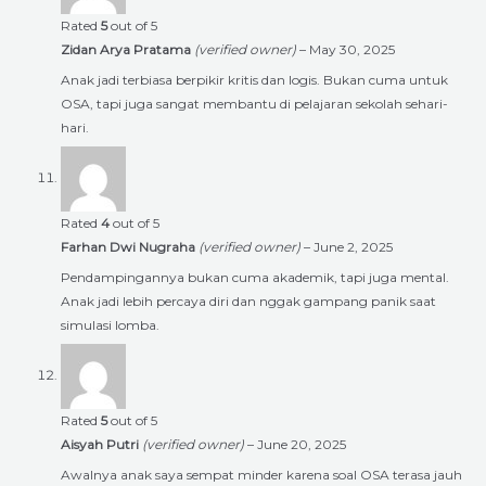
Rated
5
out of 5
Zidan Arya Pratama
(verified owner)
–
May 30, 2025
Anak jadi terbiasa berpikir kritis dan logis. Bukan cuma untuk
OSA, tapi juga sangat membantu di pelajaran sekolah sehari-
hari.
Rated
4
out of 5
Farhan Dwi Nugraha
(verified owner)
–
June 2, 2025
Pendampingannya bukan cuma akademik, tapi juga mental.
Anak jadi lebih percaya diri dan nggak gampang panik saat
simulasi lomba.
Rated
5
out of 5
Aisyah Putri
(verified owner)
–
June 20, 2025
Awalnya anak saya sempat minder karena soal OSA terasa jauh