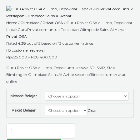
Skip
Guru
Price
to
Privat
range:
content
OSA
Rp225.000
Home
/
Olimpiade
/
Privat OSA
/ Guru Privat OSA di Limo, Depok dari
di
through
LapakGuruPrivat.com untuk Persiapan Olimpiade Sains Al Azhar
Limo,
Rp8.400.000
Privat OSA
Depok
Rated
4.38
out of 5 based on
13
customer ratings
dari
(
13
customer reviews)
LapakGuruPrivat.com
Rp
225.000
–
Rp
8.400.000
untuk
Persiapan
Guru Privat OSA di Limo, Depok untuk siswa SD, SMP, SMA.
Olimpiade
Bimbingan Olimpiade Sains Al Azhar secara offline ke rumah atau
Sains
online
Al
Azhar
Metode Belajar
quantity
Paket Belajar
Clear