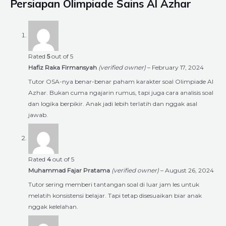
Persiapan Olimpiade Sains Al Azhar
Rated
5
out of 5
Hafiz Raka Firmansyah
(verified owner)
–
February 17, 2024
Tutor OSA-nya benar-benar paham karakter soal Olimpiade Al
Azhar. Bukan cuma ngajarin rumus, tapi juga cara analisis soal
dan logika berpikir. Anak jadi lebih terlatih dan nggak asal
jawab.
Rated
4
out of 5
Muhammad Fajar Pratama
(verified owner)
–
August 26, 2024
Tutor sering memberi tantangan soal di luar jam les untuk
melatih konsistensi belajar. Tapi tetap disesuaikan biar anak
nggak kelelahan.