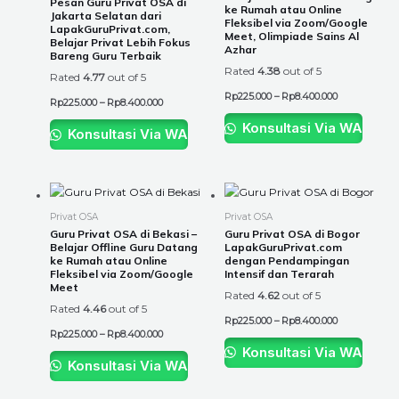
Pesan Guru Privat OSA di
ke Rumah atau Online
Jakarta Selatan dari
variants.
variants.
Fleksibel via Zoom/Google
LapakGuruPrivat.com,
Meet, Olimpiade Sains Al
The
The
Belajar Privat Lebih Fokus
Azhar
Bareng Guru Terbaik
options
options
Rated
4.38
out of 5
Rated
4.77
out of 5
may
may
be
be
Rp
225.000
–
Rp
8.400.000
Rp
225.000
–
Rp
8.400.000
chosen
chosen
Konsultasi Via WA
Konsultasi Via WA
on
on
the
the
product
product
Price
Price
This
This
page
page
range:
range:
product
product
Rp225.000
Rp225.000
Privat OSA
Privat OSA
through
through
has
has
Guru Privat OSA di Bekasi –
Guru Privat OSA di Bogor
Rp8.400.000
Rp8.400.000
Belajar Offline Guru Datang
LapakGuruPrivat.com
multiple
multiple
ke Rumah atau Online
dengan Pendampingan
variants.
variants.
Fleksibel via Zoom/Google
Intensif dan Terarah
Meet
The
The
Rated
4.62
out of 5
Rated
4.46
out of 5
options
options
Rp
225.000
–
Rp
8.400.000
may
may
Rp
225.000
–
Rp
8.400.000
be
be
Konsultasi Via WA
Konsultasi Via WA
chosen
chosen
on
on