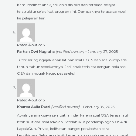
Kami melihat anak jadi lebih disiplin dan terbiasa belajar
terstruktur sejak ikut program ini. Dampaknya terasa sampai
ke pelajaran lain.
Rated
4
out of 5
Farhan Dwi Nugraha
(verified owner)
–
January 27, 2025
Tutor sering ngajak anak latihan soal HOTS dan soal olimpiade
tahun-tahun sebelumnya. Jadi anak terbiasa dengan pola soal
OSA dan nggak kaget pas seleksi.
Rated
4
out of 5
Khansa Aulia Putri
(verified owner)
–
February 18, 2025
Awalnya anak saya sempat minder karena soal OSA terasa jauh
lebih sulit dari soal sekolah. Setelah ikut pendampingan OSA di
LapakGuruPrivat, kelihatan banget perubahan cara
berpikirnya. Sekarang lebih berani dan nggak gampang nyerah