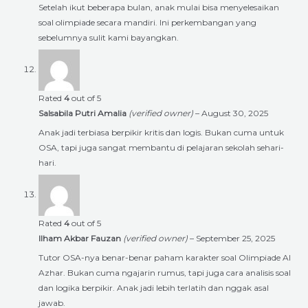
Setelah ikut beberapa bulan, anak mulai bisa menyelesaikan
soal olimpiade secara mandiri. Ini perkembangan yang
sebelumnya sulit kami bayangkan.
Rated
4
out of 5
Salsabila Putri Amalia
(verified owner)
–
August 30, 2025
Anak jadi terbiasa berpikir kritis dan logis. Bukan cuma untuk
OSA, tapi juga sangat membantu di pelajaran sekolah sehari-
hari.
Rated
4
out of 5
Ilham Akbar Fauzan
(verified owner)
–
September 25, 2025
Tutor OSA-nya benar-benar paham karakter soal Olimpiade Al
Azhar. Bukan cuma ngajarin rumus, tapi juga cara analisis soal
dan logika berpikir. Anak jadi lebih terlatih dan nggak asal
jawab.