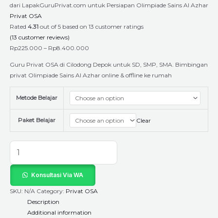
dari LapakGuruPrivat.com untuk Persiapan Olimpiade Sains Al Azhar
Privat OSA
Rated
4.31
out of 5 based on
13
customer ratings
(
13
customer reviews)
Rp
225.000
–
Rp
8.400.000
Guru Privat OSA di Cilodong Depok untuk SD, SMP, SMA. Bimbingan
privat Olimpiade Sains Al Azhar online & offline ke rumah
Metode Belajar
Paket Belajar
Clear
Konsultasi Via WA
SKU:
N/A
Category:
Privat OSA
Description
Additional information