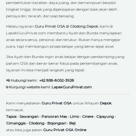
pembentukan karakter, daya juang, dan kemampuan berpikir
tingkat tinggi. Anak yang dipersiapkan dengan baik akan lebih
percaya diri, terarah, dan siap bersaing.
Melalui layanan
Guru Privat OSA di Cilodong Depok
, kami di
LapakGuruPrivat.com membantu Ayah dan Bunda menyiapkan
anak secara serius, personal, dan terukur. Bukan hanya mengejar
juara, tapi membangun proses belajar yang benar sejak awal.
Jika Ayah dan Bunda ingin anak belajar dengan pendamping yang
paham OSA dan benar-benar fokus pada perkembangan anak,
layanan ini bisa menjadi langkah yang tepat.
📲 Hubungi kami :
+62 858-8052-3928
🌐
Kunjungi website kami:
LapakGuruPrivat.com
Kami menyediakan
Guru Privat OSA
untuk Wilayah
Depok
,
termasuk
Tapos
•
Sawangan
•
Pancoran Mas
•
Limo
•
Cinere
•
Cipayung
•
Cimanggis
•
Cilodong
•
Bojongsari
•
Beji
atau bisa juga pesan
Guru Privat OSA Online