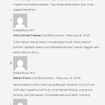
melatih konsistensi belajar. Tapi tetap disesuaikan biar anak
nggak kelelahan.
Rated
5
out of 5
Arka Dimas Prakoso
(verified owner)
–
February 8, 2025
Tutor benar-benar sabar menghadapi anak. Kalau belum
paham, dijelasin pakai cara berbeda sampai masuk. Nggak ada
kesan diburu-buru.
Rated
4
out of 5
Rehan Putra
(verified owner)
–
February 14, 2025
Secara keseluruhan, kami puas dengan layanan Guru Privat
OSA dari LapakGuruPrivat. Anak berkembang, orang tua
tenang, dan persiapan Olimpiade jadi jauh lebih matang.