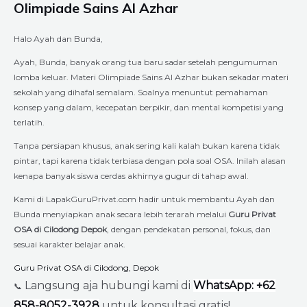
Olimpiade Sains Al Azhar
Halo Ayah dan Bunda,
Ayah, Bunda, banyak orang tua baru sadar setelah pengumuman
lomba keluar. Materi Olimpiade Sains Al Azhar bukan sekadar materi
sekolah yang dihafal semalam. Soalnya menuntut pemahaman
konsep yang dalam, kecepatan berpikir, dan mental kompetisi yang
terlatih.
Tanpa persiapan khusus, anak sering kali kalah bukan karena tidak
pintar, tapi karena tidak terbiasa dengan pola soal OSA. Inilah alasan
kenapa banyak siswa cerdas akhirnya gugur di tahap awal.
Kami di LapakGuruPrivat.com hadir untuk membantu Ayah dan
Bunda menyiapkan anak secara lebih terarah melalui
Guru Privat
OSA di Cilodong Depok
, dengan pendekatan personal, fokus, dan
sesuai karakter belajar anak.
Guru Privat OSA di Cilodong, Depok
Langsung aja hubungi kami di
WhatsApp: +62
📞
858-8052-3928
untuk konsultasi gratis!