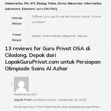
Matematika
,
IPA
,
IPS
,
Biologi
,
Fisika
,
Kimia
,
Kebumian
,
Informatika
,
Astronomi
,
Ekonomi
, serta
PAI-PAQ
Offline Guru Les Privat ke Rumah Siswa, Online
Metode
via Zoom
Belajar
Paket
Master, Intermediate, Beginner, Satuan
Belajar
13 reviews for
Guru Privat OSA di
Cilodong, Depok dari
LapakGuruPrivat.com untuk Persiapan
Olimpiade Sains Al Azhar
Rated
4
out of 5
Aisyah Putri
(verified owner)
–
December 25, 2023
Anak saya ikut OSA Matematika, dan progresnya signifikan.