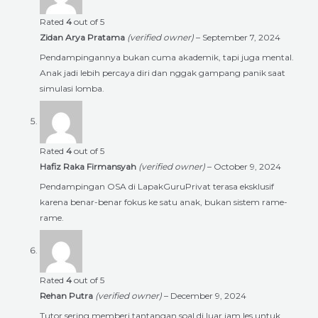
Rated
4
out of 5
Zidan Arya Pratama
(verified owner)
–
September 7, 2024
Pendampingannya bukan cuma akademik, tapi juga mental.
Anak jadi lebih percaya diri dan nggak gampang panik saat
simulasi lomba.
Rated
4
out of 5
Hafiz Raka Firmansyah
(verified owner)
–
October 9, 2024
Pendampingan OSA di LapakGuruPrivat terasa eksklusif
karena benar-benar fokus ke satu anak, bukan sistem rame-
rame.
Rated
4
out of 5
Rehan Putra
(verified owner)
–
December 9, 2024
Tutor sering memberi tantangan soal di luar jam les untuk