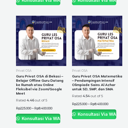
Konsultasi Via WA
Konsultasi Via WA
Price
Price
This
This
range:
range:
product
product
Rp225.000
Rp225.000
through
through
has
has
Rp8.400.000
Rp8.400.000
multiple
multiple
variants.
variants.
The
The
options
options
may
may
be
be
Privat OSA
Privat OSA
chosen
chosen
Guru Privat OSA di Bekasi –
Guru Privat OSA Matematika
Belajar Offline Guru Datang
– Pendampingan Intensif
on
on
ke Rumah atau Online
Olimpiade Sains Al Azhar
the
the
Fleksibel via Zoom/Google
untuk SD, SMP, dan SMA
Meet
product
product
Rated
4.54
out of 5
Rated
4.46
out of 5
page
page
Rp
225.000
–
Rp
8.400.000
Rp
225.000
–
Rp
8.400.000
Konsultasi Via WA
Konsultasi Via WA