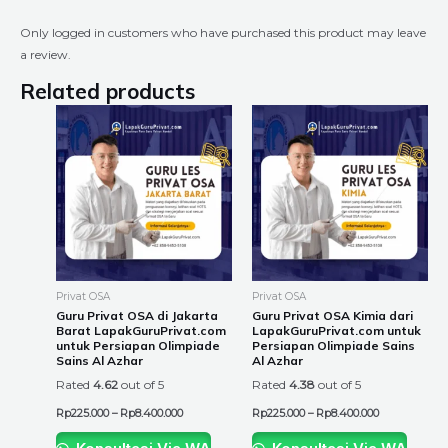
Only logged in customers who have purchased this product may leave
a review.
Related products
Price
Price
This
This
range:
range:
product
product
Rp225.000
Rp225.000
through
through
has
has
Rp8.400.000
Rp8.400.000
multiple
multiple
variants.
variants.
The
The
options
options
may
may
be
be
Privat OSA
Privat OSA
chosen
chosen
Guru Privat OSA di Jakarta
Guru Privat OSA Kimia dari
Barat LapakGuruPrivat.com
LapakGuruPrivat.com untuk
on
on
untuk Persiapan Olimpiade
Persiapan Olimpiade Sains
the
the
Sains Al Azhar
Al Azhar
product
product
Rated
4.62
out of 5
Rated
4.38
out of 5
page
page
Rp
225.000
–
Rp
8.400.000
Rp
225.000
–
Rp
8.400.000