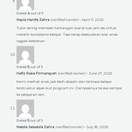
Rated
4
out of 5
Nayla Hanifa Zahra
(verified owner)
–
April 11, 2025
Tutor sering memberi tantangan soal di luar jam les untuk
melatih konsistensi belajar. Tapi tetap disesuaikan biar anak
nggak kelelahan.
Rated
5
out of 5
Hafiz Raka Firmansyah
(verified owner)
–
June 27, 2025
Kami melihat anak jadi lebih disiplin dan terbiasa belajar
terstruktur sejak ikut program ini. Dampaknya terasa sampai
ke pelajaran lain.
Rated
5
out of 5
Nabila Salsabila Zahra
(verified owner)
–
July 18, 2025