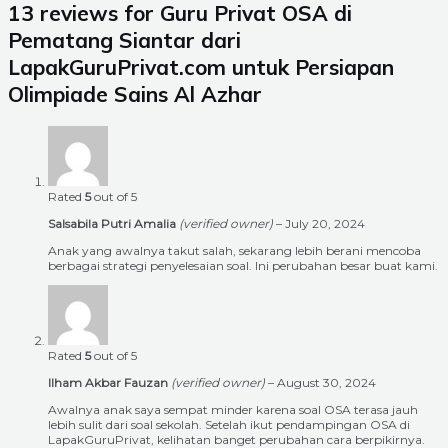
13 reviews for
Guru Privat OSA di
Pematang Siantar dari
LapakGuruPrivat.com untuk Persiapan
Olimpiade Sains Al Azhar
Rated
5
out of 5
Salsabila Putri Amalia
(verified owner)
–
July 20, 2024
Anak yang awalnya takut salah, sekarang lebih berani mencoba
berbagai strategi penyelesaian soal. Ini perubahan besar buat kami.
Rated
5
out of 5
Ilham Akbar Fauzan
(verified owner)
–
August 30, 2024
Awalnya anak saya sempat minder karena soal OSA terasa jauh
lebih sulit dari soal sekolah. Setelah ikut pendampingan OSA di
LapakGuruPrivat, kelihatan banget perubahan cara berpikirnya.