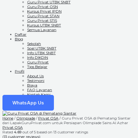
Guru Privat UTBK SNBT
Guru Privat OSN
Kursus Privat IPDN
Guru Privat STAN
Guru Privat STIS
Kursus UTBK SNBT
Semua Layanan
Daftar
Blog
Sekolah
Soal UTBK SNBT
Info UTBK SNBT
Info DIKDIN
Guru Privat
Tips Belajar
Profil
About Us
Testimoni
Biaya
FAQ Layanan
Kontak Kami
WhatsApp Us
Home
/
Olimpiade
/
Privat OSA
/ Guru Privat OSA di Pematang Siantar
dari LapakGuruPrivat.com untuk Persiapan Olimpiade Sains Al Azhar
Privat OSA
Rated
4.69
out of 5 based on
13
customer ratings
(
13
customer reviews)