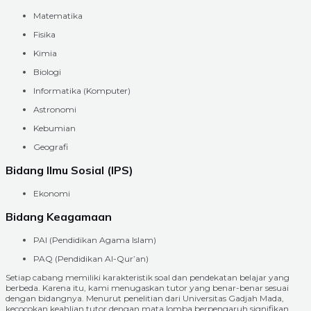
Matematika
Fisika
Kimia
Biologi
Informatika (Komputer)
Astronomi
Kebumian
Geografi
Bidang Ilmu Sosial (IPS)
Ekonomi
Bidang Keagamaan
PAI (Pendidikan Agama Islam)
PAQ (Pendidikan Al-Qur’an)
Setiap cabang memiliki karakteristik soal dan pendekatan belajar yang
berbeda. Karena itu, kami menugaskan tutor yang benar-benar sesuai
dengan bidangnya. Menurut penelitian dari Universitas Gadjah Mada,
kecocokan keahlian tutor dengan mata lomba berpengaruh signifikan