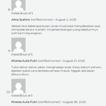
Rated
4
out of 5
Alina Syahira
(verified owner)
–
August 2, 2025
Setelah ikut beberapa bulan, anak mulai bisa menyelesaikan soal
olimpiade secara mandiri. Ini perkembangan yang sebelumnya
sulit kami bayangkan.
Rated
5
out of 5
Khansa Aulia Putri
(verified owner)
–
August 21, 2025
Tutor benar-benar sabar menghadapi anak. Kalau belum paham,
dijelasin pakai cara berbeda sampai masuk. Nggak ada kesan
diburu-buru.
Rated
5
out of 5
Khansa Aulia Putri
(verified owner)
–
August 28, 2025