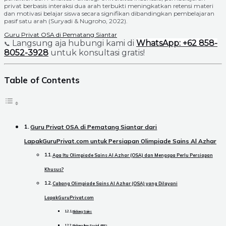
privat berbasis interaksi dua arah terbukti meningkatkan retensi materi
dan motivasi belajar siswa secara signifikan dibandingkan pembelajaran
pasif satu arah (Suryadi & Nugroho, 2022).
Guru Privat OSA di Pematang Siantar
Langsung aja hubungi kami di
WhatsApp: +62 858-
📞
8052-3928
untuk konsultasi gratis!
Table of Contents
Guru Privat OSA di Pematang Siantar dari
LapakGuruPrivat.com untuk Persiapan Olimpiade Sains Al Azhar
Apa Itu Olimpiade Sains Al Azhar (OSA) dan Mengapa Perlu Persiapan
Khusus?
Cabang Olimpiade Sains Al Azhar (OSA) yang Dilayani
LapakGuruPrivat.com
Bidang Sains
Bidang Ilmu Sosial (IPS)