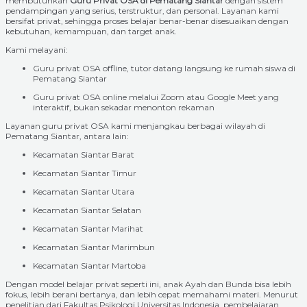
membutuhkan
Guru Privat OSA di Pematang Siantar
dengan sistem
pendampingan yang serius, terstruktur, dan personal. Layanan kami
bersifat privat, sehingga proses belajar benar-benar disesuaikan dengan
kebutuhan, kemampuan, dan target anak.
Kami melayani:
Guru privat OSA offline, tutor datang langsung ke rumah siswa di
Pematang Siantar
Guru privat OSA online melalui Zoom atau Google Meet yang
interaktif, bukan sekadar menonton rekaman
Layanan guru privat OSA kami menjangkau berbagai wilayah di
Pematang Siantar, antara lain:
Kecamatan Siantar Barat
Kecamatan Siantar Timur
Kecamatan Siantar Utara
Kecamatan Siantar Selatan
Kecamatan Siantar Marihat
Kecamatan Siantar Marimbun
Kecamatan Siantar Martoba
Dengan model belajar privat seperti ini, anak Ayah dan Bunda bisa lebih
fokus, lebih berani bertanya, dan lebih cepat memahami materi. Menurut
penelitian dari Fakultas Psikologi Universitas Indonesia, pembelajaran