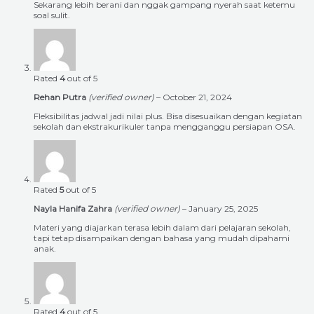
Sekarang lebih berani dan nggak gampang nyerah saat ketemu
soal sulit.
Rated
4
out of 5
Rehan Putra
(verified owner)
–
October 21, 2024
Fleksibilitas jadwal jadi nilai plus. Bisa disesuaikan dengan kegiatan
sekolah dan ekstrakurikuler tanpa mengganggu persiapan OSA.
Rated
5
out of 5
Nayla Hanifa Zahra
(verified owner)
–
January 25, 2025
Materi yang diajarkan terasa lebih dalam dari pelajaran sekolah,
tapi tetap disampaikan dengan bahasa yang mudah dipahami
anak.
Rated
4
out of 5