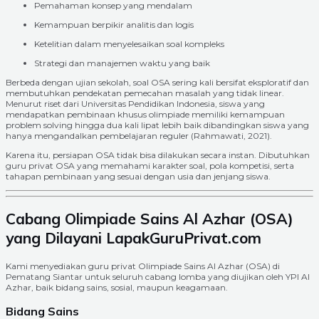
Pemahaman konsep yang mendalam
Kemampuan berpikir analitis dan logis
Ketelitian dalam menyelesaikan soal kompleks
Strategi dan manajemen waktu yang baik
Berbeda dengan ujian sekolah, soal OSA sering kali bersifat eksploratif dan
membutuhkan pendekatan pemecahan masalah yang tidak linear.
Menurut riset dari Universitas Pendidikan Indonesia, siswa yang
mendapatkan pembinaan khusus olimpiade memiliki kemampuan
problem solving hingga dua kali lipat lebih baik dibandingkan siswa yang
hanya mengandalkan pembelajaran reguler (Rahmawati, 2021).
Karena itu, persiapan OSA tidak bisa dilakukan secara instan. Dibutuhkan
guru privat OSA yang memahami karakter soal, pola kompetisi, serta
tahapan pembinaan yang sesuai dengan usia dan jenjang siswa.
Cabang Olimpiade Sains Al Azhar (OSA)
yang Dilayani LapakGuruPrivat.com
Kami menyediakan guru privat Olimpiade Sains Al Azhar (OSA) di
Pematang Siantar untuk seluruh cabang lomba yang diujikan oleh YPI Al
Azhar, baik bidang sains, sosial, maupun keagamaan.
Bidang Sains