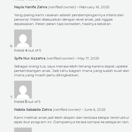
Nayla Hanifa Zahra
(verified owner)
–
February 16, 2025
Yang paling kami rasakan adalah pendampingannya intens dan
personal. Materi disesuaikan dengan level anak, jadi nggak
dipaksakan. Pelan-pelan tapi konsisten, hasilnya keliatan.
Rated
4
out of 5
Syifa Nur Azzahra
(verified owner)
–
May 17, 2025
Sebagai orang tua, saya merasa lebih tenang karena dapat update
perkembangan anak. Jadi tahu bagian mana yang sudah kuat dan
mana yang masih perlu ditingkatkan.
Rated
5
out of 5
Nabila Salsabila Zahra
(verified owner)
–
June 6, 2025
Kami melihat anak jadi lebih disiplin dan terbiasa belajar terstruktur
sejak ikut program ini. Dampaknya terasa sampai ke pelajaran lain.