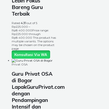
Lebih Fokus
Bareng Guru
Terbaik
Rated
4.31
out of 5
Rp
225.000
–
Rp
8.400.000
Price range:
Rp225.000 through
Rp8.400.000
This product has
multiple variants. The options
may be chosen on the product
page
Konsultasi Via WA
Privat OSA
Guru Privat OSA
di Bogor
LapakGuruPrivat.com
dengan
Pendampingan
Intensif dan