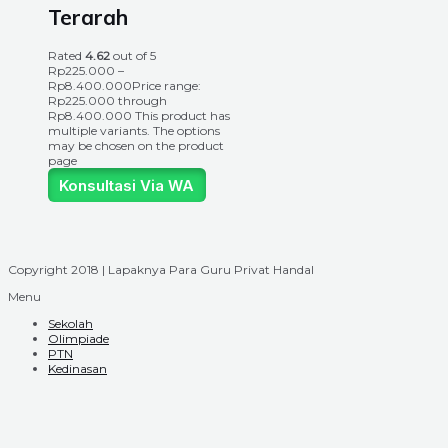
Terarah
Rated
4.62
out of 5
Rp
225.000
–
Rp
8.400.000
Price range:
Rp225.000 through
Rp8.400.000
This product has
multiple variants. The options
may be chosen on the product
page
Konsultasi Via WA
Copyright 2018 | Lapaknya Para Guru Privat Handal
Menu
Sekolah
Olimpiade
PTN
Kedinasan
Home