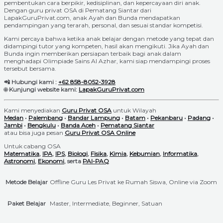
pembentukan cara berpikir, kedisiplinan, dan kepercayaan diri anak.
Dengan guru privat OSA di Pematang Siantar dari
LapakGuruPrivat.com, anak Ayah dan Bunda mendapatkan
pendampingan yang terarah, personal, dan sesuai standar kompetisi.
Kami percaya bahwa ketika anak belajar dengan metode yang tepat dan
didampingi tutor yang kompeten, hasil akan mengikuti. Jika Ayah dan
Bunda ingin memberikan persiapan terbaik bagi anak dalam
menghadapi Olimpiade Sains Al Azhar, kami siap mendampingi proses
tersebut bersama.
📲 Hubungi kami :
+62 858-8052-3928
🌐
Kunjungi website kami:
LapakGuruPrivat.com
Kami menyediakan
Guru Privat OSA
untuk Wilayah
Medan
•
Palembang
•
Bandar Lampung
•
Batam
•
Pekanbaru
•
Padang
•
Jambi
•
Bengkulu
•
Banda Aceh
•
Pematang Siantar
atau bisa juga pesan
Guru Privat OSA Online
Untuk cabang OSA
Matematika
,
IPA
,
IPS
,
Biologi
,
Fisika
,
Kimia
,
Kebumian
,
Informatika
,
Astronomi
,
Ekonomi
, serta
PAI-PAQ
Metode Belajar
Offline Guru Les Privat ke Rumah Siswa, Online via Zoom
Paket Belajar
Master, Intermediate, Beginner, Satuan