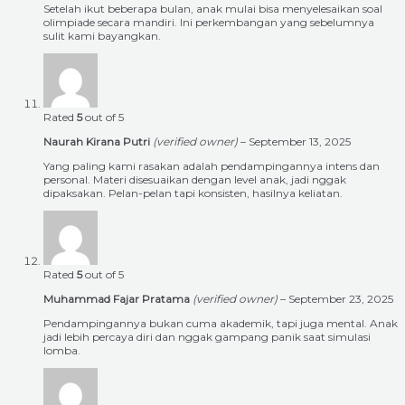
Setelah ikut beberapa bulan, anak mulai bisa menyelesaikan soal
olimpiade secara mandiri. Ini perkembangan yang sebelumnya
sulit kami bayangkan.
Rated
5
out of 5
Naurah Kirana Putri
(verified owner)
–
September 13, 2025
Yang paling kami rasakan adalah pendampingannya intens dan
personal. Materi disesuaikan dengan level anak, jadi nggak
dipaksakan. Pelan-pelan tapi konsisten, hasilnya keliatan.
Rated
5
out of 5
Muhammad Fajar Pratama
(verified owner)
–
September 23, 2025
Pendampingannya bukan cuma akademik, tapi juga mental. Anak
jadi lebih percaya diri dan nggak gampang panik saat simulasi
lomba.