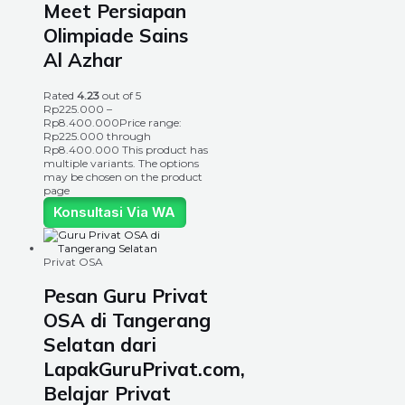
Meet Persiapan
Olimpiade Sains
Al Azhar
Rated
4.23
out of 5
Rp
225.000
–
Rp
8.400.000
Price range:
Rp225.000 through
Rp8.400.000
This product has
multiple variants. The options
may be chosen on the product
page
Konsultasi Via WA
Privat OSA
Pesan Guru Privat
OSA di Tangerang
Selatan dari
LapakGuruPrivat.com,
Belajar Privat