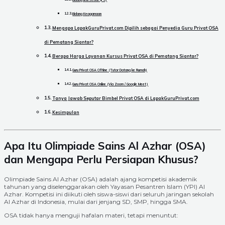
Bidang Keagamaan
Mengapa LapakGuruPrivat.com Dipilih sebagai Penyedia Guru Privat OSA
di Pematang Siantar?
Berapa Harga Layanan Kursus Privat OSA di Pematang Siantar?
Guru Privat OSA Offline (Tutor Datang ke Rumah)
Guru Privat OSA Online (Via Zoom / Google Meet)
Tanya Jawab Seputar Bimbel Privat OSA di LapakGuruPrivat.com
Kesimpulan
Apa Itu Olimpiade Sains Al Azhar (OSA)
dan Mengapa Perlu Persiapan Khusus?
Olimpiade Sains Al Azhar (OSA) adalah ajang kompetisi akademik
tahunan yang diselenggarakan oleh Yayasan Pesantren Islam (YPI) Al
Azhar. Kompetisi ini diikuti oleh siswa-siswi dari seluruh jaringan sekolah
Al Azhar di Indonesia, mulai dari jenjang SD, SMP, hingga SMA.
OSA tidak hanya menguji hafalan materi, tetapi menuntut: