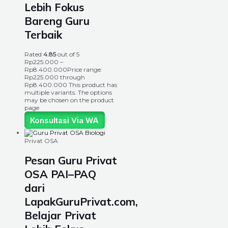
Lebih Fokus
Bareng Guru
Terbaik
Rated
4.85
out of 5
Rp
225.000
–
Rp
8.400.000
Price range:
Rp225.000 through
Rp8.400.000
This product has
multiple variants. The options
may be chosen on the product
page
Konsultasi Via WA
Privat OSA
Pesan Guru Privat
OSA PAI–PAQ
dari
LapakGuruPrivat.com,
Belajar Privat