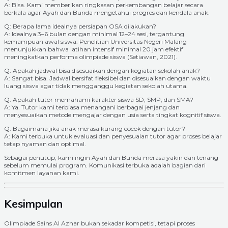
A: Bisa. Kami memberikan ringkasan perkembangan belajar secara
berkala agar Ayah dan Bunda mengetahui progres dan kendala anak.
Q: Berapa lama idealnya persiapan OSA dilakukan?
A: Idealnya 3–6 bulan dengan minimal 12–24 sesi, tergantung
kemampuan awal siswa. Penelitian Universitas Negeri Malang
menunjukkan bahwa latihan intensif minimal 20 jam efektif
meningkatkan performa olimpiade siswa (Setiawan, 2021).
Q: Apakah jadwal bisa disesuaikan dengan kegiatan sekolah anak?
A: Sangat bisa. Jadwal bersifat fleksibel dan disesuaikan dengan waktu
luang siswa agar tidak mengganggu kegiatan sekolah utama.
Q: Apakah tutor memahami karakter siswa SD, SMP, dan SMA?
A: Ya. Tutor kami terbiasa menangani berbagai jenjang dan
menyesuaikan metode mengajar dengan usia serta tingkat kognitif siswa.
Q: Bagaimana jika anak merasa kurang cocok dengan tutor?
A: Kami terbuka untuk evaluasi dan penyesuaian tutor agar proses belajar
tetap nyaman dan optimal.
Sebagai penutup, kami ingin Ayah dan Bunda merasa yakin dan tenang
sebelum memulai program. Komunikasi terbuka adalah bagian dari
komitmen layanan kami.
Kesimpulan
Olimpiade Sains Al Azhar bukan sekadar kompetisi, tetapi proses