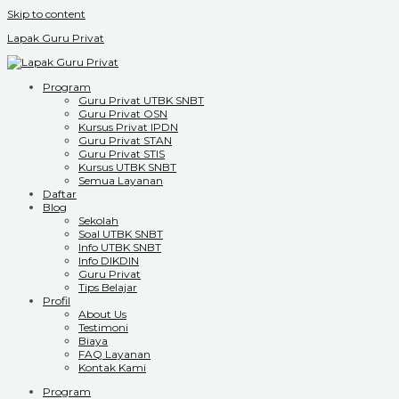
Skip to content
Lapak Guru Privat
Program
Guru Privat UTBK SNBT
Guru Privat OSN
Kursus Privat IPDN
Guru Privat STAN
Guru Privat STIS
Kursus UTBK SNBT
Semua Layanan
Daftar
Blog
Sekolah
Soal UTBK SNBT
Info UTBK SNBT
Info DIKDIN
Guru Privat
Tips Belajar
Profil
About Us
Testimoni
Biaya
FAQ Layanan
Kontak Kami
Program