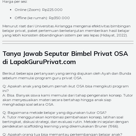
Harga per sesi:
Online (Zoom): Rp225.000
Offline (ke rumah): Rp350.000
Menurut riset dari Universitas Airlangga mengenai efektivitas bimbingan
belajar privat, paket pertemuan berkelanjutan memberikan hasil belajar
yang lebih konsisten dibandingkan sistem per sesi lepas (Hidayat, 2022).
Tanya Jawab Seputar Bimbel Privat OSA
di LapakGuruPrivat.com
Berikut beberapa pertanyaan yang sering diajukan oleh Ayah dan Bunda
sebelum memulai program guru privat OSA.
Q: Apakah anak yang belum pernah ikut OSA bisa mengikuti program
ini?
A: Bisa. Banyak siswa kami memulai dari tahap pengenalan konsep. Tutor
akan menyesuaikan materi secara bertahap hingga anak siap
menghadapi soal setara OSA.
Q: Bagaimana metode belajar yang digunakan tutor OSA?
A: Tutor menggunakan kombinasi pembahasan konsep, latihan soal
bertingkat, diskusi strategi, dan evaluasi rutin. Metode ini sejalan dengan
pendekatan scaffolding learning yang dikemukakan Bruner (1966).
Q: Apakah orang tua bisa memantau perkembangan belajar anak?