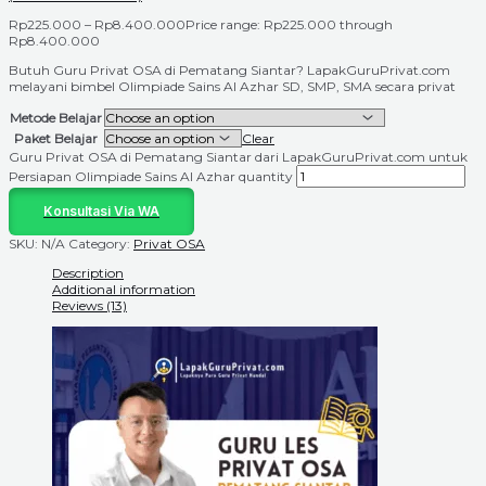
Rp
225.000
–
Rp
8.400.000
Price range: Rp225.000 through
Rp8.400.000
Butuh Guru Privat OSA di Pematang Siantar? LapakGuruPrivat.com
melayani bimbel Olimpiade Sains Al Azhar SD, SMP, SMA secara privat
Metode Belajar
Paket Belajar
Clear
Guru Privat OSA di Pematang Siantar dari LapakGuruPrivat.com untuk
Persiapan Olimpiade Sains Al Azhar quantity
Konsultasi Via WA
SKU:
N/A
Category:
Privat OSA
Description
Additional information
Reviews (13)