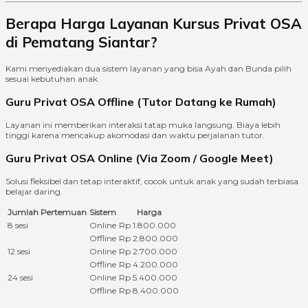
Berapa Harga Layanan Kursus Privat OSA
di Pematang Siantar?
Kami menyediakan dua sistem layanan yang bisa Ayah dan Bunda pilih
sesuai kebutuhan anak.
Guru Privat OSA Offline (Tutor Datang ke Rumah)
Layanan ini memberikan interaksi tatap muka langsung. Biaya lebih
tinggi karena mencakup akomodasi dan waktu perjalanan tutor.
Guru Privat OSA Online (Via Zoom / Google Meet)
Solusi fleksibel dan tetap interaktif, cocok untuk anak yang sudah terbiasa
belajar daring.
Jumlah Pertemuan
Sistem
Harga
8 sesi
Online
Rp 1.800.000
Offline
Rp 2.800.000
12 sesi
Online
Rp 2.700.000
Offline
Rp 4.200.000
24 sesi
Online
Rp 5.400.000
Offline
Rp 8.400.000