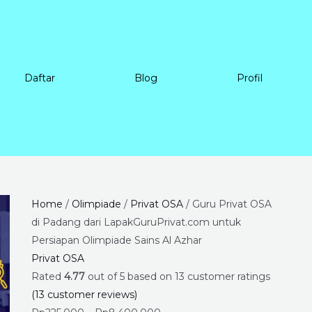
Daftar
Blog
Profil
Guru
Price
Home
/
Olimpiade
/
Privat OSA
/ Guru Privat OSA
Privat
range:
di Padang dari LapakGuruPrivat.com untuk
OSA
Rp225.000
Persiapan Olimpiade Sains Al Azhar
di
through
Privat OSA
Padang
Rp8.400.000
Rated
4.77
out of 5 based on
13
customer ratings
dari
(
13
customer reviews)