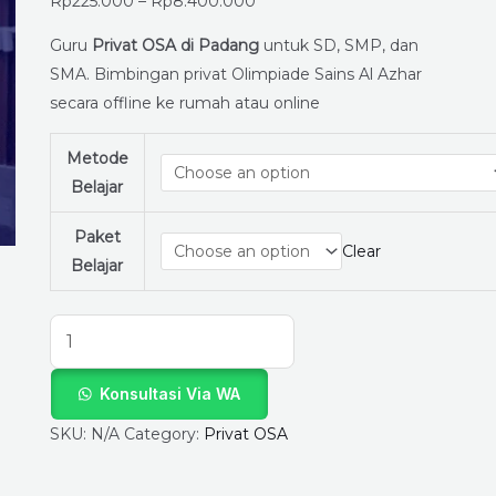
LapakGuruPrivat.com
Rp
225.000
–
Rp
8.400.000
untuk
Guru
Privat OSA di Padang
untuk SD, SMP, dan
Persiapan
SMA. Bimbingan privat Olimpiade Sains Al Azhar
Olimpiade
secara offline ke rumah atau online
Sains
Al
Metode
Azhar
Belajar
quantity
Paket
Clear
Belajar
Konsultasi Via WA
SKU:
N/A
Category:
Privat OSA