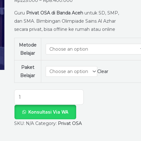
dari
Rp
225.000
–
Rp
8.400.000
LapakGuruPrivat.com
Guru
Privat OSA di Banda Aceh
untuk SD, SMP,
untuk
dan SMA. Bimbingan Olimpiade Sains Al Azhar
Persiapan
secara privat, bisa offline ke rumah atau online
Olimpiade
Sains
Metode
Al
Belajar
Azhar
quantity
Paket
Clear
Belajar
Konsultasi Via WA
SKU:
N/A
Category:
Privat OSA