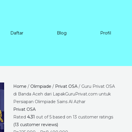
Daftar
Blog
Profil
Guru
Price
Home
/
Olimpiade
/
Privat OSA
/ Guru Privat OSA
Privat
range:
di Banda Aceh dari LapakGuruPrivat.com untuk
OSA
Rp225.000
Persiapan Olimpiade Sains Al Azhar
di
through
Privat OSA
Banda
Rp8.400.000
Rated
4.31
out of 5 based on
13
customer ratings
Aceh
(
13
customer reviews)