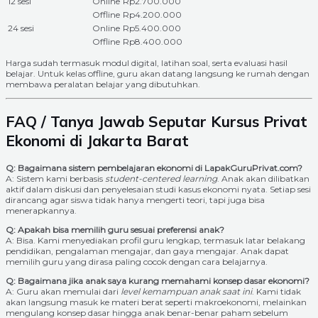
12 sesi
Online
Rp2.700.000
Offline
Rp4.200.000
24 sesi
Online
Rp5.400.000
Offline
Rp8.400.000
Harga sudah termasuk modul digital, latihan soal, serta evaluasi hasil
belajar. Untuk kelas offline, guru akan datang langsung ke rumah dengan
membawa peralatan belajar yang dibutuhkan.
FAQ / Tanya Jawab Seputar Kursus Privat
Ekonomi di Jakarta Barat
Q: Bagaimana sistem pembelajaran ekonomi di LapakGuruPrivat.com?
A: Sistem kami berbasis
student-centered learning
. Anak akan dilibatkan
aktif dalam diskusi dan penyelesaian studi kasus ekonomi nyata. Setiap sesi
dirancang agar siswa tidak hanya mengerti teori, tapi juga bisa
menerapkannya.
Q: Apakah bisa memilih guru sesuai preferensi anak?
A: Bisa. Kami menyediakan profil guru lengkap, termasuk latar belakang
pendidikan, pengalaman mengajar, dan gaya mengajar. Anak dapat
memilih guru yang dirasa paling cocok dengan cara belajarnya.
Q: Bagaimana jika anak saya kurang memahami konsep dasar ekonomi?
A: Guru akan memulai dari
level kemampuan anak saat ini
. Kami tidak
akan langsung masuk ke materi berat seperti makroekonomi, melainkan
mengulang konsep dasar hingga anak benar-benar paham sebelum