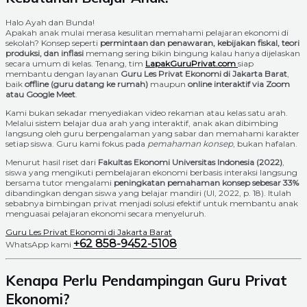
Halo Ayah dan Bunda!
Apakah anak mulai merasa kesulitan memahami pelajaran ekonomi di
sekolah? Konsep seperti
permintaan dan penawaran, kebijakan fiskal, teori
produksi, dan inflasi
memang sering bikin bingung kalau hanya dijelaskan
secara umum di kelas. Tenang, tim
LapakGuruPrivat.com
siap
membantu dengan layanan
Guru Les Privat Ekonomi di Jakarta Barat
,
baik
offline (guru datang ke rumah)
maupun
online interaktif via Zoom
atau Google Meet
.
Kami bukan sekadar menyediakan video rekaman atau kelas satu arah.
Melalui sistem belajar dua arah yang interaktif, anak akan dibimbing
langsung oleh guru berpengalaman yang sabar dan memahami karakter
setiap siswa. Guru kami fokus pada
pemahaman konsep
, bukan hafalan.
Menurut hasil riset dari
Fakultas Ekonomi Universitas Indonesia (2022)
,
siswa yang mengikuti pembelajaran ekonomi berbasis interaksi langsung
bersama tutor mengalami
peningkatan pemahaman konsep sebesar 33%
dibandingkan dengan siswa yang belajar mandiri (UI, 2022, p. 18). Itulah
sebabnya bimbingan privat menjadi solusi efektif untuk membantu anak
menguasai pelajaran ekonomi secara menyeluruh.
Guru Les Privat Ekonomi di Jakarta Barat
+62 858-9452-5108
WhatsApp kami
Kenapa Perlu Pendampingan Guru Privat
Ekonomi?