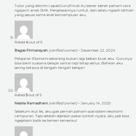
Tutor yang dikirim LapakGuruPrivat itu bener-bener paham cara
ngajarin anak SMA. Penjelasannya runtut, dan selalu ngasih latihan
yang sesuai sama level kemampuan aku.
Rated
4
out of 5
Bagas Firmansyah
(verified owner)
–
December 22, 2024
Pelajaran Ekonomi sekarang bukan lagi beban buat aku. Gurunya
bisa bikin suasana belajar santai tapi tetap serius. Bahkan aku
sering ketawa di tengah-tengah belajar!
Rated
5
out of 5
Nabila Ramadhani
(verified owner)
–
January 14, 2025
Sebelum ikut les, aku gak pernah paham soal sistem ekonomi
campuran. Tapi setelah dijelasin pakai contoh nyata, aku jadi bisa
ngejelasin balik ke temen-temenku!