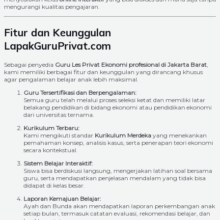
mengurangi kualitas pengajaran.
Fitur dan Keunggulan
LapakGuruPrivat.com
Sebagai penyedia
Guru Les Privat Ekonomi profesional di Jakarta Barat
,
kami memiliki berbagai fitur dan keunggulan yang dirancang khusus
agar pengalaman belajar anak lebih maksimal.
Guru Tersertifikasi dan Berpengalaman:
Semua guru telah melalui proses seleksi ketat dan memiliki latar
belakang pendidikan di bidang ekonomi atau pendidikan ekonomi
dari universitas ternama.
Kurikulum Terbaru:
Kami mengikuti standar
Kurikulum Merdeka
yang menekankan
pemahaman konsep, analisis kasus, serta penerapan teori ekonomi
secara kontekstual.
Sistem Belajar Interaktif:
Siswa bisa berdiskusi langsung, mengerjakan latihan soal bersama
guru, serta mendapatkan penjelasan mendalam yang tidak bisa
didapat di kelas besar.
Laporan Kemajuan Belajar:
Ayah dan Bunda akan mendapatkan laporan perkembangan anak
setiap bulan, termasuk catatan evaluasi, rekomendasi belajar, dan