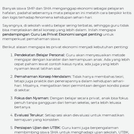
Banyak siswa SMP dan SMA menganggap ekonomi sebagai pelajaran
hafalan, padahal sebenarnya mata pelajaran ini melatih cara berpikir kritis
dan logis terhadap fenomena kehidupan sehari-hari.
Sayangnya, di sekolah waktu belajar sering terbatas, sehingga guru tidak
bisa menjelaskan detail konsep yang lebih dalam. Inilah mengapa
pendampingan Guru Les Privat Ekonomi sangat penting
untuk
memperkuat pemahaman siswa.
Berikut alasan mengapa les privat ekonomi menjadi kebutuhan penting:
Pendekatan Belajar Personal:
Guru akan menyesuaikan metode
mengajar dengan karakter dan kemampuan anak. Ada yang lebih
cepat paham lewat contoh kasus nyata, ada juga yang lebih
nyaman lewat latihan soal.
Pemahaman Konsep Mendalam:
Tidak hanya membahas teori,
tetapi juga praktik dan penerapannya dalam kehidupan sehari-
hari. Misalnya, mengaitkan teori permintaan dengan kondisi pasar
di sekitar.
Fokus dan Nyaman:
Dengan belajar secara privat, anak bisa fokus
penuh tanpa gangguan dari teman sekelas, serta lebih leluasa
bertanya.
Evaluasi Terukur:
Setiap sesi akan dievaluasi untuk memastikan
kemajuan yang konsisten.
Persiapan Ujian dan UTBK:
Guru kami juga berpengalaman
membimbing siswa SMA untuk menghadapi ujian sekolah, UTBK,