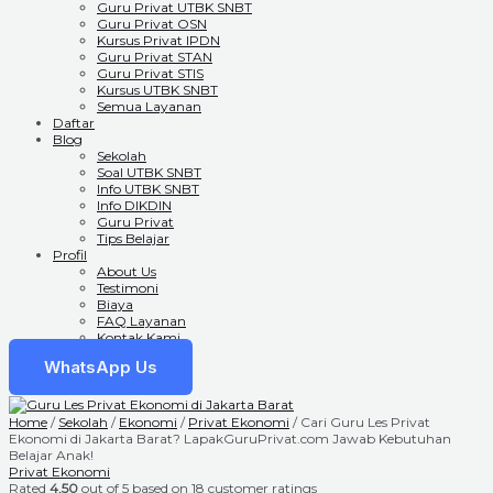
Guru Privat UTBK SNBT
Guru Privat OSN
Kursus Privat IPDN
Guru Privat STAN
Guru Privat STIS
Kursus UTBK SNBT
Semua Layanan
Daftar
Blog
Sekolah
Soal UTBK SNBT
Info UTBK SNBT
Info DIKDIN
Guru Privat
Tips Belajar
Profil
About Us
Testimoni
Biaya
FAQ Layanan
Kontak Kami
WhatsApp Us
Home
/
Sekolah
/
Ekonomi
/
Privat Ekonomi
/ Cari Guru Les Privat
Ekonomi di Jakarta Barat? LapakGuruPrivat.com Jawab Kebutuhan
Belajar Anak!
Privat Ekonomi
Rated
4.50
out of 5 based on
18
customer ratings