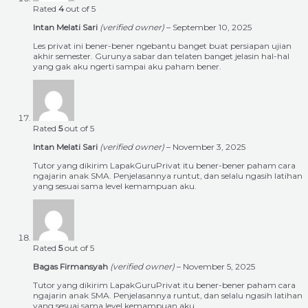
Rated
4
out of 5
Intan Melati Sari
(verified owner)
–
September 10, 2025
Les privat ini bener-bener ngebantu banget buat persiapan ujian
akhir semester. Gurunya sabar dan telaten banget jelasin hal-hal
yang gak aku ngerti sampai aku paham bener.
Rated
5
out of 5
Intan Melati Sari
(verified owner)
–
November 3, 2025
Tutor yang dikirim LapakGuruPrivat itu bener-bener paham cara
ngajarin anak SMA. Penjelasannya runtut, dan selalu ngasih latihan
yang sesuai sama level kemampuan aku.
Rated
5
out of 5
Bagas Firmansyah
(verified owner)
–
November 5, 2025
Tutor yang dikirim LapakGuruPrivat itu bener-bener paham cara
ngajarin anak SMA. Penjelasannya runtut, dan selalu ngasih latihan
yang sesuai sama level kemampuan aku.