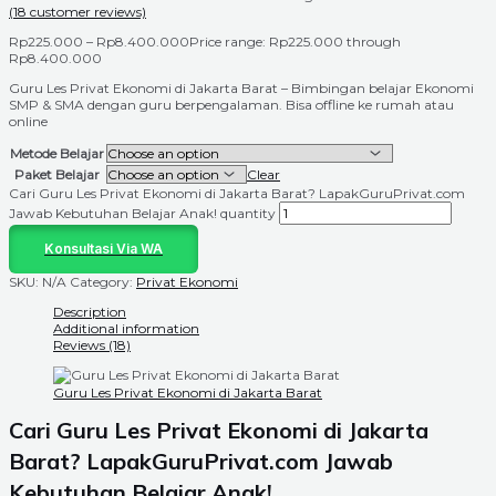
(
18
customer reviews)
Rp
225.000
–
Rp
8.400.000
Price range: Rp225.000 through
Rp8.400.000
Guru Les Privat Ekonomi di Jakarta Barat – Bimbingan belajar Ekonomi
SMP & SMA dengan guru berpengalaman. Bisa offline ke rumah atau
online
Metode Belajar
Paket Belajar
Clear
Cari Guru Les Privat Ekonomi di Jakarta Barat? LapakGuruPrivat.com
Jawab Kebutuhan Belajar Anak! quantity
Konsultasi Via WA
SKU:
N/A
Category:
Privat Ekonomi
Description
Additional information
Reviews (18)
Guru Les Privat Ekonomi di Jakarta Barat
Cari Guru Les Privat Ekonomi di
Jakarta
Barat
? LapakGuruPrivat.com Jawab
Kebutuhan Belajar Anak!