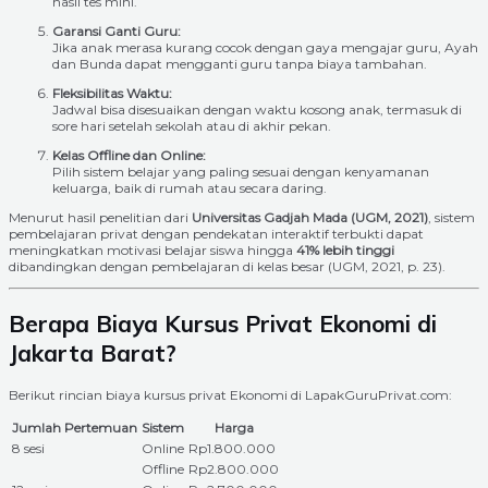
hasil tes mini.
Garansi Ganti Guru:
Jika anak merasa kurang cocok dengan gaya mengajar guru, Ayah
dan Bunda dapat mengganti guru tanpa biaya tambahan.
Fleksibilitas Waktu:
Jadwal bisa disesuaikan dengan waktu kosong anak, termasuk di
sore hari setelah sekolah atau di akhir pekan.
Kelas Offline dan Online:
Pilih sistem belajar yang paling sesuai dengan kenyamanan
keluarga, baik di rumah atau secara daring.
Menurut hasil penelitian dari
Universitas Gadjah Mada (UGM, 2021)
, sistem
pembelajaran privat dengan pendekatan interaktif terbukti dapat
meningkatkan motivasi belajar siswa hingga
41% lebih tinggi
dibandingkan dengan pembelajaran di kelas besar (UGM, 2021, p. 23).
Berapa Biaya Kursus Privat Ekonomi di
Jakarta Barat?
Berikut rincian biaya kursus privat Ekonomi di LapakGuruPrivat.com:
Jumlah Pertemuan
Sistem
Harga
8 sesi
Online
Rp1.800.000
Offline
Rp2.800.000