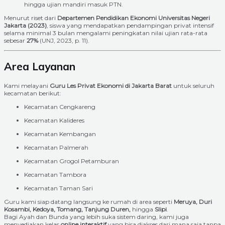
hingga ujian mandiri masuk PTN.
Menurut riset dari
Departemen Pendidikan Ekonomi Universitas Negeri
Jakarta (2023)
, siswa yang mendapatkan pendampingan privat intensif
selama minimal 3 bulan mengalami peningkatan nilai ujian rata-rata
sebesar
27%
(UNJ, 2023, p. 11).
Area Layanan
Kami melayani
Guru Les Privat Ekonomi di Jakarta Barat
untuk seluruh
kecamatan berikut:
Kecamatan Cengkareng
Kecamatan Kalideres
Kecamatan Kembangan
Kecamatan Palmerah
Kecamatan Grogol Petamburan
Kecamatan Tambora
Kecamatan Taman Sari
Guru kami siap datang langsung ke rumah di area seperti
Meruya, Duri
Kosambi, Kedoya, Tomang, Tanjung Duren,
hingga
Slipi
.
Bagi Ayah dan Bunda yang lebih suka sistem daring, kami juga
menyediakan kelas
online interaktif
yang bisa diakses dari mana saja tanpa