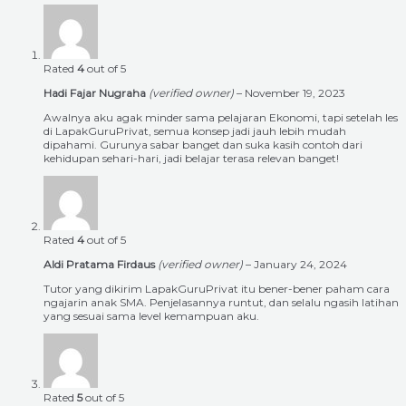
Rated
4
out of 5
Hadi Fajar Nugraha
(verified owner)
–
November 19, 2023
Awalnya aku agak minder sama pelajaran Ekonomi, tapi setelah les
di LapakGuruPrivat, semua konsep jadi jauh lebih mudah
dipahami. Gurunya sabar banget dan suka kasih contoh dari
kehidupan sehari-hari, jadi belajar terasa relevan banget!
Rated
4
out of 5
Aldi Pratama Firdaus
(verified owner)
–
January 24, 2024
Tutor yang dikirim LapakGuruPrivat itu bener-bener paham cara
ngajarin anak SMA. Penjelasannya runtut, dan selalu ngasih latihan
yang sesuai sama level kemampuan aku.
Rated
5
out of 5