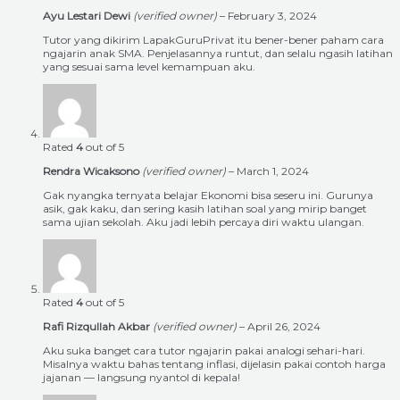
Ayu Lestari Dewi
(verified owner)
–
February 3, 2024
Tutor yang dikirim LapakGuruPrivat itu bener-bener paham cara
ngajarin anak SMA. Penjelasannya runtut, dan selalu ngasih latihan
yang sesuai sama level kemampuan aku.
Rated
4
out of 5
Rendra Wicaksono
(verified owner)
–
March 1, 2024
Gak nyangka ternyata belajar Ekonomi bisa seseru ini. Gurunya
asik, gak kaku, dan sering kasih latihan soal yang mirip banget
sama ujian sekolah. Aku jadi lebih percaya diri waktu ulangan.
Rated
4
out of 5
Rafi Rizqullah Akbar
(verified owner)
–
April 26, 2024
Aku suka banget cara tutor ngajarin pakai analogi sehari-hari.
Misalnya waktu bahas tentang inflasi, dijelasin pakai contoh harga
jajanan — langsung nyantol di kepala!