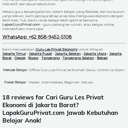
interaktif, dan sesuai kebutuhan.
Melalui guru berpengalaman, sistem belajar yang fleksibel, dan kurikulum
yang relevan, kami percaya setiap anak bisa menguasai ekonomi dengan
lebih baik. Yuk, bantu anak belajar lebih optimal bersama
LapakGuruPrivat.com
– guru datang ke rumah, atau belajar online
interaktif dari mana saja!
WhatsApp: +62 858-9452-5108
Kami menyediakan
Guru Les Privat Ekonomi
untuk Wilayah
Jakarta Timur
•
Jakarta Pusat
•
Jakarta Selatan
•
Jakarta Utara
•
Jakarta
Barat
•
Depok
•
Bogor
•
Tangerang
•
Tangerang Selatan
•
Bekasi
Metode Belajar
Offline Guru Les Privat ke Rumah Siswa, Online via Zoom
Paket Belajar
Master, Intermediate, Beginner, Satuan
18 reviews for
Cari Guru Les Privat
Ekonomi di Jakarta Barat?
LapakGuruPrivat.com Jawab Kebutuhan
Belajar Anak!