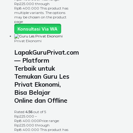
Rp225.000 through
Rp8.400.000
This product has
multiple variants. The options
may be chosen on the product
page
Konsultasi Via WA
Privat Ekonomi
LapakGuruPrivat.com
— Platform
Terbaik untuk
Temukan Guru Les
Privat Ekonomi,
Bisa Belajar
Online dan Offline
Rated
4.56
out of 5
Rp
225.000
–
Rp
8.400.000
Price range:
Rp225.000 through
Rp8.400.000
This product has