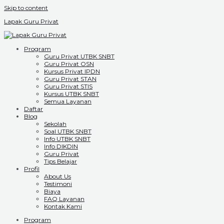
Skip to content
Lapak Guru Privat
Program
Guru Privat UTBK SNBT
Guru Privat OSN
Kursus Privat IPDN
Guru Privat STAN
Guru Privat STIS
Kursus UTBK SNBT
Semua Layanan
Daftar
Blog
Sekolah
Soal UTBK SNBT
Info UTBK SNBT
Info DIKDIN
Guru Privat
Tips Belajar
Profil
About Us
Testimoni
Biaya
FAQ Layanan
Kontak Kami
Program