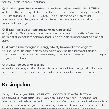
melanjutkan ke topik lanjutan.
Q: Apakah guru bisa membantu persiapan ujian sekolah dan UTBK?
A: Tentu. Kami menyediakan modul latihan khusus untuk ujian sekolah,
PAT, maupun UTBK SNBT. Guru juga akan mengajarkan teknik
menjawab soal dengan cepat dan tepat berdasarkan pola soal tahun-
tahun sebelumnya.
Q: Bagaimana cara memantau kemajuan anak?
A: Ayah dan Bunda akan mendapatkan laporan rutin setiap 4 sesi yang
berisi catatan perkembangan, hasil latihan, dan rekomendasi belajar dari
guru.
Q: Apakah bisa mengatur ulang jadwal jika anak berhalangan?
A: Bisa. Kami fleksibel dalam penjadwalan. Asalkan pemberitahuan
dilakukan minimal 24 jam sebelumnya, sesi bisa dijadwalkan ulang tanpa
biaya tambahan.
Q: Apakah tersedia kelas trial?
A: Ya, kami menyediakan kelas trial agar anak bisa mengenal dulu gaya
mengajar guru sebelum memutuskan melanjutkan paket belajar.
Kesimpulan
Dengan hadirnya
Guru Les Privat Ekonomi di Jakarta Barat
dari
LapakGuruPrivat.com
, kini Ayah dan Bunda tak perlu bingung lagi
mencari solusi belajar terbaik untuk anak. Kami memahami bahwa setiap
anak punya cara belajar unik, dan tugas kami adalah membantu mereka
memahami pelajaran ekonomi dengan cara yang menyenangkan,