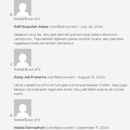
Rated
5
out of 5
Rafi Rizqullah Akbar
(verified owner)
–
July 26, 2024
Sebelum ikut les, aku gak pernah paham soal sistem ekonomi
campuran. Tapi setelah dijelasin pakai contoh nyata, aku jadi bisa
ngejelasin balik ke temen-temenku!
Rated
4
out of 5
Rizky Adi Pratama
(verified owner)
–
August 31, 2024
Les di LapakGuruPrivat tuh gak cuma soal belajar materi, tapi juga
belajar cara berpikir logis dan kritis. Aku jadi lebih siap buat kuliah
nanti.
Rated
5
out of 5
Nabila Ramadhani
(verified owner)
–
December 17, 2024