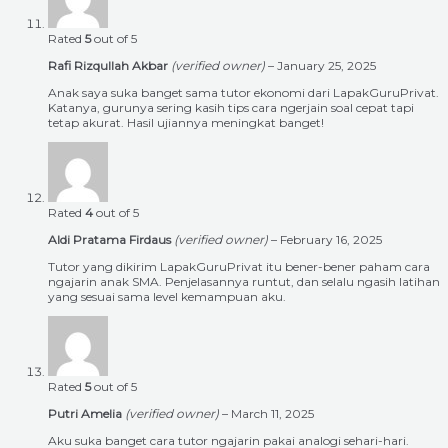
Rated
5
out of 5
Rafi Rizqullah Akbar
(verified owner)
–
January 25, 2025
Anak saya suka banget sama tutor ekonomi dari LapakGuruPrivat.
Katanya, gurunya sering kasih tips cara ngerjain soal cepat tapi
tetap akurat. Hasil ujiannya meningkat banget!
Rated
4
out of 5
Aldi Pratama Firdaus
(verified owner)
–
February 16, 2025
Tutor yang dikirim LapakGuruPrivat itu bener-bener paham cara
ngajarin anak SMA. Penjelasannya runtut, dan selalu ngasih latihan
yang sesuai sama level kemampuan aku.
Rated
5
out of 5
Putri Amelia
(verified owner)
–
March 11, 2025
Aku suka banget cara tutor ngajarin pakai analogi sehari-hari.