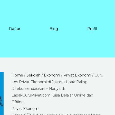
Daftar
Blog
Profil
Guru
Price
Home
/
Sekolah
/
Ekonomi
/
Privat Ekonomi
/ Guru
Les
range:
Les Privat Ekonomi di Jakarta Utara Paling
Privat
Rp225.000
Direkomendasikan – Hanya di
Ekonomi
through
LapakGuruPrivat.com, Bisa Belajar Online dan
di
Rp8.400.000
Offline
Jakarta
Privat Ekonomi