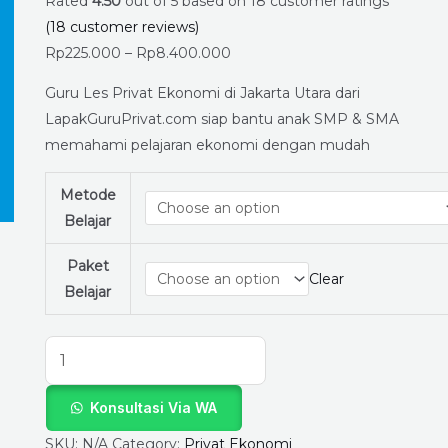
Utara
Rated
4.50
out of 5 based on
18
customer ratings
Paling
(
18
customer reviews)
Direkomendasikan
Rp
225.000
–
Rp
8.400.000
–
Guru Les Privat Ekonomi di Jakarta Utara dari
Hanya
LapakGuruPrivat.com siap bantu anak SMP & SMA
di
memahami pelajaran ekonomi dengan mudah
LapakGuruPrivat.com,
Bisa
Metode
Belajar
Belajar
Online
dan
Paket
Clear
Offline
Belajar
quantity
Konsultasi Via WA
SKU:
N/A
Category:
Privat Ekonomi