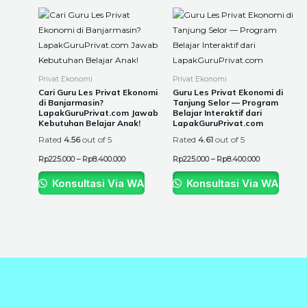
Price
Price
This
This
range:
range:
product
product
Rp225.000
Rp225.000
through
through
has
has
Rp8.400.000
Rp8.400.000
multiple
multiple
variants.
variants.
Privat Ekonomi
Privat Ekonomi
The
The
Cari Guru Les Privat Ekonomi
Guru Les Privat Ekonomi di
di Banjarmasin?
Tanjung Selor — Program
options
options
LapakGuruPrivat.com Jawab
Belajar Interaktif dari
may
may
Kebutuhan Belajar Anak!
LapakGuruPrivat.com
be
be
Rated
4.56
out of 5
Rated
4.61
out of 5
chosen
chosen
Rp
225.000
–
Rp
8.400.000
Rp
225.000
–
Rp
8.400.000
on
on
the
the
Konsultasi Via WA
Konsultasi Via WA
product
product
page
page