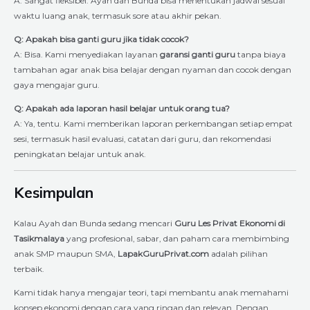
A: Sangat fleksibel. Ayah dan Bunda bisa menentukan jadwal sesuai
waktu luang anak, termasuk sore atau akhir pekan.
Q: Apakah bisa ganti guru jika tidak cocok?
A: Bisa. Kami menyediakan layanan
garansi ganti guru
tanpa biaya
tambahan agar anak bisa belajar dengan nyaman dan cocok dengan
gaya mengajar guru.
Q: Apakah ada laporan hasil belajar untuk orang tua?
A: Ya, tentu. Kami memberikan laporan perkembangan setiap empat
sesi, termasuk hasil evaluasi, catatan dari guru, dan rekomendasi
peningkatan belajar untuk anak.
Kesimpulan
Kalau Ayah dan Bunda sedang mencari
Guru Les Privat Ekonomi di
Tasikmalaya
yang profesional, sabar, dan paham cara membimbing
anak SMP maupun SMA,
LapakGuruPrivat.com
adalah pilihan
terbaik.
Kami tidak hanya mengajar teori, tapi membantu anak memahami
konsep ekonomi dengan cara yang ringan dan relevan. Dengan