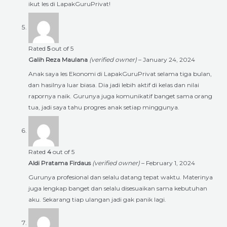
ikut les di LapakGuruPrivat!
Rated
5
out of 5
Galih Reza Maulana
(verified owner)
–
January 24, 2024
Anak saya les Ekonomi di LapakGuruPrivat selama tiga bulan,
dan hasilnya luar biasa. Dia jadi lebih aktif di kelas dan nilai
rapornya naik. Gurunya juga komunikatif banget sama orang
tua, jadi saya tahu progres anak setiap minggunya.
Rated
4
out of 5
Aldi Pratama Firdaus
(verified owner)
–
February 1, 2024
Gurunya profesional dan selalu datang tepat waktu. Materinya
juga lengkap banget dan selalu disesuaikan sama kebutuhan
aku. Sekarang tiap ulangan jadi gak panik lagi.