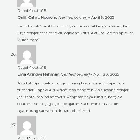
Rated
4
out of 5
Galih Cahyo Nugroho
(verified owner)
–
April 9, 2025
Les di LapakGuruPrivat tuh gak cuma soal belajar materi, tapi
juga belajar cara berpikir logis dan kritis. Aku jadi lebih siap buat
kuliah nanti.
Rated
4
out of 5
Livia Anindya Rahman
(verified owner)
–
April 20, 2025
Aku tuh tipe anak yang gampang bosen kalau belajar, tapi
tutor dari LapakGuruPrivat bisa banget bikin suasana belajar
jadi santai tapi tetap fokus. Penjelasannya runtut, banyak
contoh real-life juga, jadi pelajaran Ekonomi terasa lebih
nyambung sama kehidupan sehari-hari.
Rated
5
out of 5