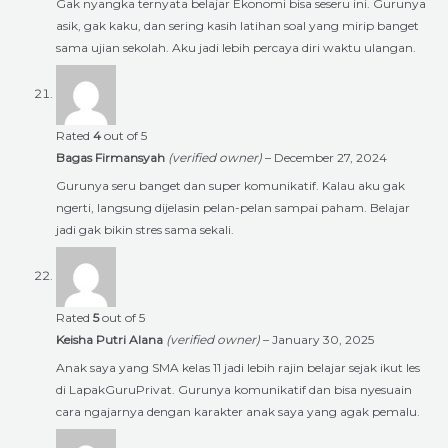
Gak nyangka ternyata belajar Ekonomi bisa seseru ini. Gurunya
asik, gak kaku, dan sering kasih latihan soal yang mirip banget
sama ujian sekolah. Aku jadi lebih percaya diri waktu ulangan.
Rated
4
out of 5
Bagas Firmansyah
(verified owner)
–
December 27, 2024
Gurunya seru banget dan super komunikatif. Kalau aku gak
ngerti, langsung dijelasin pelan-pelan sampai paham. Belajar
jadi gak bikin stres sama sekali.
Rated
5
out of 5
Keisha Putri Alana
(verified owner)
–
January 30, 2025
Anak saya yang SMA kelas 11 jadi lebih rajin belajar sejak ikut les
di LapakGuruPrivat. Gurunya komunikatif dan bisa nyesuain
cara ngajarnya dengan karakter anak saya yang agak pemalu.