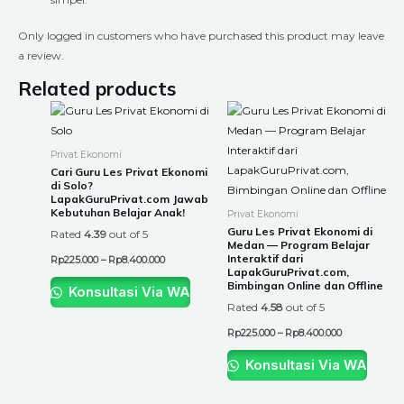
Only logged in customers who have purchased this product may leave
a review.
Related products
Price
Price
This
This
range:
range:
product
product
Rp225.000
Rp225.000
through
through
has
has
Privat Ekonomi
Rp8.400.000
Rp8.400.000
multiple
multiple
Cari Guru Les Privat Ekonomi
di Solo?
variants.
variants.
LapakGuruPrivat.com Jawab
The
The
Kebutuhan Belajar Anak!
Privat Ekonomi
options
options
Guru Les Privat Ekonomi di
Rated
4.39
out of 5
Medan — Program Belajar
may
may
Interaktif dari
Rp
225.000
–
Rp
8.400.000
be
be
LapakGuruPrivat.com,
Bimbingan Online dan Offline
chosen
chosen
Konsultasi Via WA
Rated
4.58
out of 5
on
on
the
the
Rp
225.000
–
Rp
8.400.000
product
product
Konsultasi Via WA
page
page