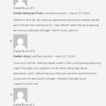
Rated
5
out of 5
Dinda Maharani Putri
(verified owner)
–
March 27, 2024
Sebelum ikut les, aku sering ngerasa bingung pas belajar grafik
permintaan dan penawaran. Tapi setelah dibimbing langsung,
semuanya jadi jelas banget. Worth every penny!
Rated
4
out of 5
Fadlan Arya
(verified owner)
–
April 23, 2024
Gurunya ramah, datang tepat waktu, dan yang paling penting,
ngerti banget cara ngajarin anak SMA yang lagi sibuk
persiapan ujian. Sekarang saya bisa jawab soal-soal Ekonomi
yang dulu terasa susah banget. Makasih banget buat
LapakGuruPrivat!
Rated
5
out of 5