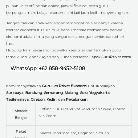
pilihan kelas offline dan online, jadwal fleksibel, serta guru
berpengalaman, belajar ekonomi kini jadi jauh lebih menyenangkan.
Jangan biarkan anak kehilangan semangat belajar hanya karena
merasa ekonomi itu sulit. Yuk, bantu mereka memahami bahwa
ekonomi adalah ilmu yang sangat dekat dengan kehidupan sehari-
hari.
Hubungi kami sekarang, jadwalkan sesi trial, dan temukan guru
terbaik untuk anak Ayah dan Bunda bersama
LapakGuruPrivat.com
!
WhatsApp: +62 858-9452-5108
Kami menyediakan
Guru Les Privat Ekonomi
untuk Wilayah
Surabaya
,
Bandung
,
Semarang
,
Malang
,
Solo
,
Yogyakarta
,
Tasikmalaya
,
Cirebon
,
Kediri
, dan
Pekalongan
Offline Guru Les Privat ke Rumah Siswa, Online
Metode
via Zoom
Belajar
Paket
Master, Intermediate, Beginner, Satuan