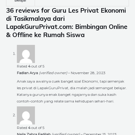
Belajar
36 reviews for
Guru Les Privat Ekonomi
di Tasikmalaya dari
LapakGuruPrivat.com: Bimbingan Online
& Offline ke Rumah Siswa
Rated
4
out of 5
Fadlan Arya
(verified owner)
–
November 28, 2023
Anak saya awalnya cuek banget soal Ekonomi, tapi semenjak
les privat di LapakGuruPrivat, dia malah jadi semangat belajar.
Katanya gurunya enak banget ngajarnya dan suka kasih
contoh-contoh yang relate sama kehidupan sehari-hari.
Rated
4
out of 5
Naila Zahra Fadilah
(verified owner)
–
December 13, 2023