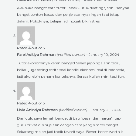
Aku suka banget cara tutor LapakGuruPrivat ngajarin. Banyak
banget contoh kasus, dan penjelasannya ringan tapi tetap
dalam. Pokoknya, belajar jadi nggak bikin stres.
Rated
4
out of 5
Farel Aditiya Rahman
(verified owner)
–
January 10, 2024
Tutor ekonominya keren banget! Selain jago ngajarin teori,
beliau juga sering cerita soal kondisi ekonomi real di Indonesia,
jadi aku lebih paham konteksnya. Serasa kuliah mini tapi fun.
Rated
4
out of 5
Livia Anindya Rahman
(verified owner)
–
January 21, 2024
Dari dulu saya lemah banget di bab “pasar dan harga”, tapi
guru privat di sini jelasin dengan cara yang simpel banget.
Sekarang malah jadi topik favorit saya. Bener-bener worth it