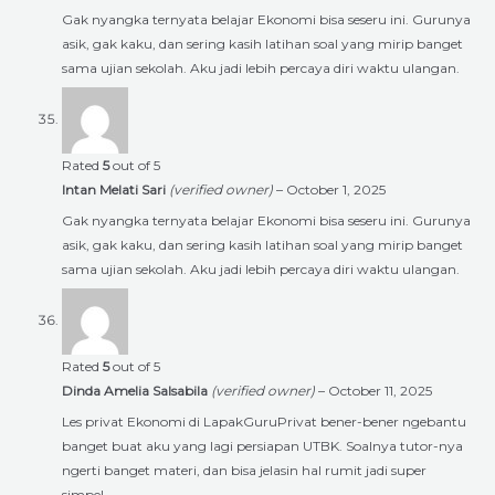
Gak nyangka ternyata belajar Ekonomi bisa seseru ini. Gurunya
asik, gak kaku, dan sering kasih latihan soal yang mirip banget
sama ujian sekolah. Aku jadi lebih percaya diri waktu ulangan.
Rated
5
out of 5
Intan Melati Sari
(verified owner)
–
October 1, 2025
Gak nyangka ternyata belajar Ekonomi bisa seseru ini. Gurunya
asik, gak kaku, dan sering kasih latihan soal yang mirip banget
sama ujian sekolah. Aku jadi lebih percaya diri waktu ulangan.
Rated
5
out of 5
Dinda Amelia Salsabila
(verified owner)
–
October 11, 2025
Les privat Ekonomi di LapakGuruPrivat bener-bener ngebantu
banget buat aku yang lagi persiapan UTBK. Soalnya tutor-nya
ngerti banget materi, dan bisa jelasin hal rumit jadi super
simpel.