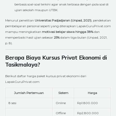
berbasis soal-soal terkini agar anak terbiasa dengan pola soal di
ujian sekolah maupun UTBK.
Menurut penelitian
Universitas Padjadjaran (Unpad, 2021)
, pendekatan
pembelajaran personal seperti yang diterapkan LapakGuruPrivat.com
mampu meningkatkan
motivasi belajar siswa hingga 38%
dan
memperbaiki hasil ujian sebesar
25%
dalam tiga bulan (Unpad, 2021,
p. 8).
Berapa Biaya Kursus Privat Ekonomi di
Tasikmalaya?
Berikut daftar harga paket kursus privat ekonomi dari
LapakGuruPrivat.com:
Jumlah Pertemuan
Sistem
Harga
8 sesi
Online
Rp1.800.000
Offline
Rp2.800.000