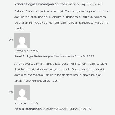
Rendra Bagas Firmansyah
(verified owner)
–
April 25, 2025
Belajar Ekonomi jadi seru banget! Tutor-nya sering kasih contoh
dari berita atau kondisi ekonomi di Indonesia, jadi aku ngerasa
pelajaran ini nggak cuma teori tapi relevan banget sama dunia
nyata.
Rated
4
out of 5
Farel Aditiya Rahman
(verified owner)
–
June 8, 2025
Anak saya tadinya nilainya pas-pasan di Ekonomi, tapi setelah
ikut les privat, nilainya langsung naik. Gurunya komunikatif
dan bisa menyesuaikan cara ngajarnya sesuai gaya belajar
anak. Recommended banget!
Rated
4
out of 5
Nabila Ramadhani
(verified owner)
–
June 27, 2025