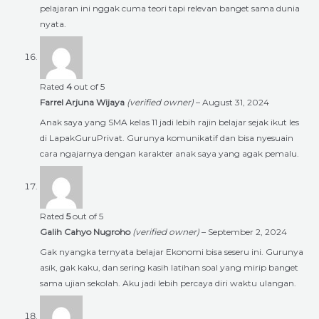
pelajaran ini nggak cuma teori tapi relevan banget sama dunia
nyata.
Rated
4
out of 5
Farrel Arjuna Wijaya
(verified owner)
–
August 31, 2024
Anak saya yang SMA kelas 11 jadi lebih rajin belajar sejak ikut les
di LapakGuruPrivat. Gurunya komunikatif dan bisa nyesuain
cara ngajarnya dengan karakter anak saya yang agak pemalu.
Rated
5
out of 5
Galih Cahyo Nugroho
(verified owner)
–
September 2, 2024
Gak nyangka ternyata belajar Ekonomi bisa seseru ini. Gurunya
asik, gak kaku, dan sering kasih latihan soal yang mirip banget
sama ujian sekolah. Aku jadi lebih percaya diri waktu ulangan.