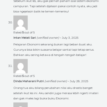
Sebelum ikut les, aku gak pernah paham soal sistem ekonomi
campuran. Tapi setelah dijelasin pakai contoh nyata, aku jadi
bisa ngejelasin balik ke temen-temenku!
Rated
5
out of 5
Intan Melati Sari
(verified owner)
–
July 3, 2025
Pelajaran Ekonomi sekarang bukan lagi beban buat aku.
Gurunya bisa bikin suasana belajar santai tapi tetap serius.
Bahkan aku sering ketawa di tengah-tengah belajar!
Rated
5
out of 5
Dinda Maharani Putri
(verified owner)
–
July 28, 2025
Orang tua aku bilang perubahan nilai aku drastis banget
setelah ikut les ini. Aku sendiri juga merasa lebih ngerti materi
dan gak males lagi buka buku Ekonomi.