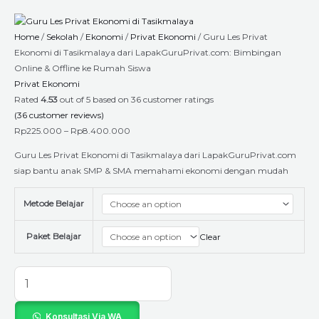
Skip
Guru
Price
to
Les
range:
Home
/
Sekolah
/
Ekonomi
/
Privat Ekonomi
/ Guru Les Privat
content
Privat
Rp225.000
Ekonomi di Tasikmalaya dari LapakGuruPrivat.com: Bimbingan
Ekonomi
through
Online & Offline ke Rumah Siswa
di
Rp8.400.000
Privat Ekonomi
Tasikmalaya
Rated
4.53
out of 5 based on
36
customer ratings
dari
(
36
customer reviews)
LapakGuruPrivat.com:
Rp
225.000
–
Rp
8.400.000
Bimbingan
Online
Guru Les Privat Ekonomi di Tasikmalaya dari LapakGuruPrivat.com
&
siap bantu anak SMP & SMA memahami ekonomi dengan mudah
Offline
ke
Metode Belajar
Rumah
Siswa
Paket Belajar
Clear
quantity
Konsultasi Via WA