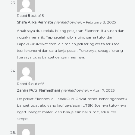
Rated
5
out of 5
Shafa Alika Permata
(verified owner)
–
February 8, 2025
Anak saya dulu selalu bilang pelajaran Ekonomi itu susah dan
nggak menarik. Tapi setelah dibimbing sama tutor dari
LapakGuruPrivat.com, dia malah jadi sering cerita seru soal
teori ekonomi dan cara kerja pasar. Pokoknya, sebagai orang
tua saya puas banget dengan hasilnya.
Rated
4
out of 5
Zahira Putri Ramadhani
(verified owner)
–
April 7, 2025
Les privat Ekonomi di LapakGuruPrivat bener-bener ngebantu
banget buat aku yang lagi persiapan UTBK. Soalnya tutor-nya
ngerti banget materi, dan bisa jelasin hal rumit jadi super
simpel.