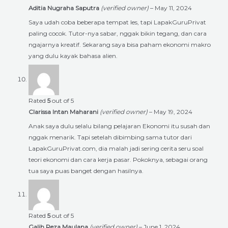
Aditia Nugraha Saputra
(verified owner)
–
May 11, 2024
Saya udah coba beberapa tempat les, tapi LapakGuruPrivat
paling cocok. Tutor-nya sabar, nggak bikin tegang, dan cara
ngajarnya kreatif. Sekarang saya bisa paham ekonomi makro
yang dulu kayak bahasa alien.
Rated
5
out of 5
Clarissa Intan Maharani
(verified owner)
–
May 19, 2024
Anak saya dulu selalu bilang pelajaran Ekonomi itu susah dan
nggak menarik. Tapi setelah dibimbing sama tutor dari
LapakGuruPrivat.com, dia malah jadi sering cerita seru soal
teori ekonomi dan cara kerja pasar. Pokoknya, sebagai orang
tua saya puas banget dengan hasilnya.
Rated
5
out of 5
Galih Reza Maulana
(verified owner)
–
June 1, 2024