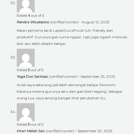
Rated
4
out of 5
Rendra Wicaksono
(verified owner)
–
August 12, 2025
Kesan pertama les di LapakGuruPrivat tuh: friendly dan
produktif. Gurunya gak cuma ngajar, tapi juga ngasih motivasi
biar aku lebih disiplin belajar.
Rated
5
out of 5
Yoga Dwi Santoso
(verified owner)
–
September 25, 2025
Anak saya sekarang jadi lebih semangat belajar Ekonomi.
Katanya karena gurunya seru dan gak bikin tegang. Sebagai
orang tua, saya senang banget lihat perubahan itu.
Rated
5
out of 5
Intan Melati Sari
(verified owner)
–
September 29, 2025