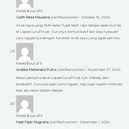
Rated
4
out of 5
Galih Reza Maulana
(verified owner)
–
October 10, 2024
Anak saya yang SMA kelas 11 jadi lebih rajin belajar sejak ikut les
di LapakGuruPrivat. Gurunya komunikatif dan bisa nyesuain
cara ngajarnya dengan karakter anak saya yang agak pemalu.
Rated
5
out of 5
Andika Mahendra Putra
(verified owner)
–
November 27, 2024
Kesan pertama les di LapakGuruPrivat tuh: friendly dan
produktif. Gurunya gak cuma ngajar, tapi juga ngasih motivasi
biar aku lebih disiplin belajar.
Rated
4
out of 5
Hadi Fajar Nugraha
(verified owner)
–
December 1, 2024