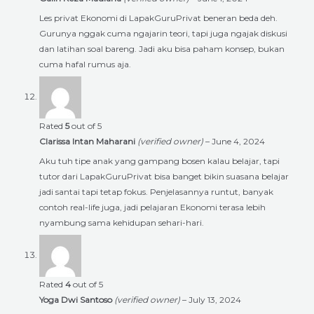
Les privat Ekonomi di LapakGuruPrivat beneran beda deh.
Gurunya nggak cuma ngajarin teori, tapi juga ngajak diskusi
dan latihan soal bareng. Jadi aku bisa paham konsep, bukan
cuma hafal rumus aja.
Rated
5
out of 5
Clarissa Intan Maharani
(verified owner)
–
June 4, 2024
Aku tuh tipe anak yang gampang bosen kalau belajar, tapi
tutor dari LapakGuruPrivat bisa banget bikin suasana belajar
jadi santai tapi tetap fokus. Penjelasannya runtut, banyak
contoh real-life juga, jadi pelajaran Ekonomi terasa lebih
nyambung sama kehidupan sehari-hari.
Rated
4
out of 5
Yoga Dwi Santoso
(verified owner)
–
July 13, 2024