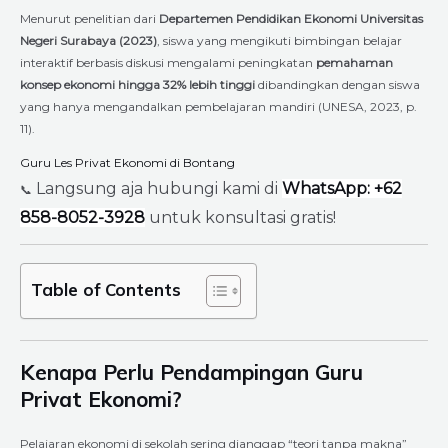
Menurut penelitian dari
Departemen Pendidikan Ekonomi Universitas
Negeri Surabaya (2023)
, siswa yang mengikuti bimbingan belajar
interaktif berbasis diskusi mengalami peningkatan
pemahaman
konsep ekonomi hingga 32% lebih tinggi
dibandingkan dengan siswa
yang hanya mengandalkan pembelajaran mandiri (UNESA, 2023, p.
11).
Guru Les Privat Ekonomi di Bontang
Langsung aja hubungi kami di
WhatsApp: +62
📞
858-8052-3928
untuk konsultasi gratis!
Table of Contents
Kenapa Perlu Pendampingan Guru
Privat Ekonomi?
Pelajaran ekonomi di sekolah sering dianggap “teori tanpa makna”