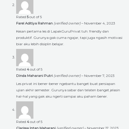
Rated
5
out of 5
Farel Aditiya Rahman
(verified owner)
–
November 4, 2023
Kesan pertama les di LapakGuruPrivat tuh: friendly dan
produktif. Gurunya gak cuma ngajar, tapi juga ngasih motivasi
biar aku lebih disiplin belajar.
Rated
4
out of 5
Dinda Maharani Putri
(verified owner)
–
November 7, 2023
Les privat ini bener-bener ngebantu banget buat persiapan
ujian akhir semester. Gurunya sabar dan telaten banget jelasin
hal-hal yang gak aku ngerti sampai aku paham bener.
Rated
4
out of 5
Clarissa Intan Maharani
(verified owner)
–
November 17, 2023