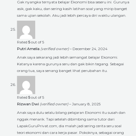
Gak nyangka ternyata belajar Ekonomi bisa seseru ini. Gurunya
asik, gak kaku, dan sering kasih latihan soal yang mirip banget
sama ujian sekolah. Aku jadi lebih percaya diri waktu ulangan.
Rated
5
out of 5
Putri Amelia
(verified owner)
–
December 24, 2024
Anak saya sekarang jadi lebih semangat belajar Ekonomi.
Katanya karena gurunya seru dan gak bikin tegang. Sebagai
orang tua, saya senang banget lihat perubahan itu.
Rated
5
out of 5
Rizwan Dwi
(verified owner)
–
January 8, 2025
Anak saya dulu selalu bilang pelajaran Ekonomi itu susah dan
nggak menarik. Tapi setelah dibimbing sama tutor dari
LapakGuruPrivat.com, dia malah jadi sering cerita seru soal
teori ekonomi dan cara kerja pasar. Pokoknya, sebagai orang