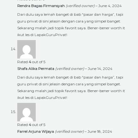
Rendra Bagas Firmansyah
(verified owner)
–
June 4, 2024
Dari dulu saya lemah banget di bab “pasar dan harga”, tapi
guru privat di sini jelasin dengan cara yang simpel banget.
Sekarang malah jadi topik favorit saya. Bener-bener worth it
ikut les di LapakGuruPrivat!
Rated
4
out of 5
Shafa Alika Permata
(verified owner)
–
June 14, 2024
Dari dulu saya lemah banget di bab “pasar dan harga”, tapi
guru privat di sini jelasin dengan cara yang simpel banget.
Sekarang malah jadi topik favorit saya. Bener-bener worth it
ikut les di LapakGuruPrivat!
Rated
4
out of 5
Farrel Arjuna Wijaya
(verified owner)
–
June 18, 2024