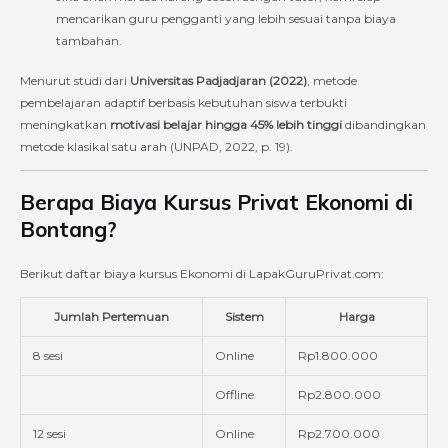
mencarikan guru pengganti yang lebih sesuai tanpa biaya
tambahan.
Menurut studi dari
Universitas Padjadjaran (2022)
, metode
pembelajaran adaptif berbasis kebutuhan siswa terbukti
meningkatkan
motivasi belajar hingga 45% lebih tinggi
dibandingkan
metode klasikal satu arah (UNPAD, 2022, p. 19).
Berapa Biaya Kursus Privat Ekonomi di
Bontang?
Berikut daftar biaya kursus Ekonomi di LapakGuruPrivat.com:
Jumlah Pertemuan
Sistem
Harga
8 sesi
Online
Rp1.800.000
Offline
Rp2.800.000
12 sesi
Online
Rp2.700.000