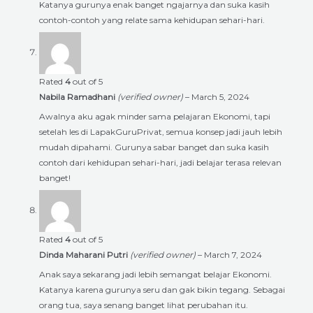
Katanya gurunya enak banget ngajarnya dan suka kasih
contoh-contoh yang relate sama kehidupan sehari-hari.
Rated
4
out of 5
Nabila Ramadhani
(verified owner)
–
March 5, 2024
Awalnya aku agak minder sama pelajaran Ekonomi, tapi
setelah les di LapakGuruPrivat, semua konsep jadi jauh lebih
mudah dipahami. Gurunya sabar banget dan suka kasih
contoh dari kehidupan sehari-hari, jadi belajar terasa relevan
banget!
Rated
4
out of 5
Dinda Maharani Putri
(verified owner)
–
March 7, 2024
Anak saya sekarang jadi lebih semangat belajar Ekonomi.
Katanya karena gurunya seru dan gak bikin tegang. Sebagai
orang tua, saya senang banget lihat perubahan itu.