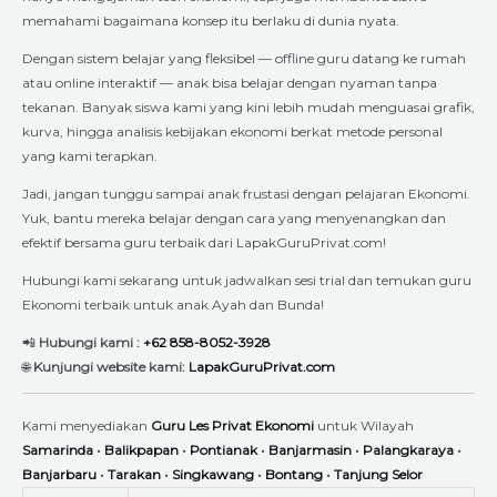
memahami bagaimana konsep itu berlaku di dunia nyata.
Dengan sistem belajar yang fleksibel — offline guru datang ke rumah
atau online interaktif — anak bisa belajar dengan nyaman tanpa
tekanan. Banyak siswa kami yang kini lebih mudah menguasai grafik,
kurva, hingga analisis kebijakan ekonomi berkat metode personal
yang kami terapkan.
Jadi, jangan tunggu sampai anak frustasi dengan pelajaran Ekonomi.
Yuk, bantu mereka belajar dengan cara yang menyenangkan dan
efektif bersama guru terbaik dari LapakGuruPrivat.com!
Hubungi kami sekarang untuk jadwalkan sesi trial dan temukan guru
Ekonomi terbaik untuk anak Ayah dan Bunda!
📲
Hubungi kami :
+62 858-8052-3928
🌐
Kunjungi website kami:
LapakGuruPrivat.com
Kami menyediakan
Guru Les Privat Ekonomi
untuk Wilayah
Samarinda
•
Balikpapan
•
Pontianak
•
Banjarmasin
•
Palangkaraya
•
Banjarbaru
•
Tarakan
•
Singkawang
•
Bontang
•
Tanjung Selor