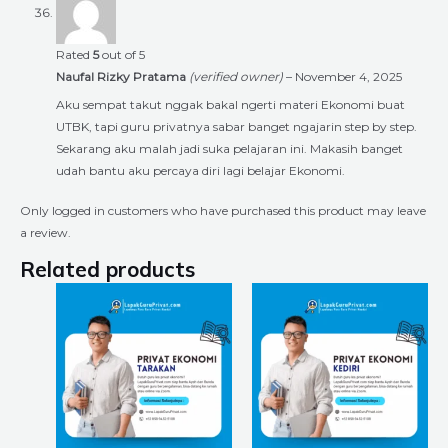
Rated
5
out of 5
Naufal Rizky Pratama
(verified owner)
–
November 4, 2025
Aku sempat takut nggak bakal ngerti materi Ekonomi buat
UTBK, tapi guru privatnya sabar banget ngajarin step by step.
Sekarang aku malah jadi suka pelajaran ini. Makasih banget
udah bantu aku percaya diri lagi belajar Ekonomi.
Only logged in customers who have purchased this product may leave
a review.
Related products
Price
Price
This
This
range:
range:
product
product
Rp225.000
Rp225.000
through
through
has
has
Rp8.400.000
Rp8.400.000
multiple
multiple
variants.
variants.
The
The
options
options
may
may