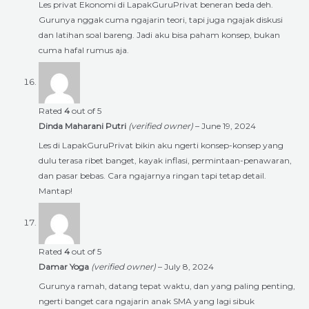
Les privat Ekonomi di LapakGuruPrivat beneran beda deh.
Gurunya nggak cuma ngajarin teori, tapi juga ngajak diskusi
dan latihan soal bareng. Jadi aku bisa paham konsep, bukan
cuma hafal rumus aja.
Rated
4
out of 5
Dinda Maharani Putri
(verified owner)
–
June 19, 2024
Les di LapakGuruPrivat bikin aku ngerti konsep-konsep yang
dulu terasa ribet banget, kayak inflasi, permintaan-penawaran,
dan pasar bebas. Cara ngajarnya ringan tapi tetap detail.
Mantap!
Rated
4
out of 5
Damar Yoga
(verified owner)
–
July 8, 2024
Gurunya ramah, datang tepat waktu, dan yang paling penting,
ngerti banget cara ngajarin anak SMA yang lagi sibuk