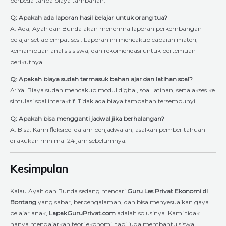
berbeda tanpa biaya tambahan.
Q: Apakah ada laporan hasil belajar untuk orang tua?
A: Ada, Ayah dan Bunda akan menerima laporan perkembangan
belajar setiap empat sesi. Laporan ini mencakup capaian materi,
kemampuan analisis siswa, dan rekomendasi untuk pertemuan
berikutnya.
Q: Apakah biaya sudah termasuk bahan ajar dan latihan soal?
A: Ya. Biaya sudah mencakup modul digital, soal latihan, serta akses ke
simulasi soal interaktif. Tidak ada biaya tambahan tersembunyi.
Q: Apakah bisa mengganti jadwal jika berhalangan?
A: Bisa. Kami fleksibel dalam penjadwalan, asalkan pemberitahuan
dilakukan minimal 24 jam sebelumnya.
Kesimpulan
Kalau Ayah dan Bunda sedang mencari
Guru Les Privat Ekonomi di
Bontang
yang sabar, berpengalaman, dan bisa menyesuaikan gaya
belajar anak,
LapakGuruPrivat.com
adalah solusinya. Kami tidak
hanya mengajarkan teori ekonomi, tapi juga membantu siswa