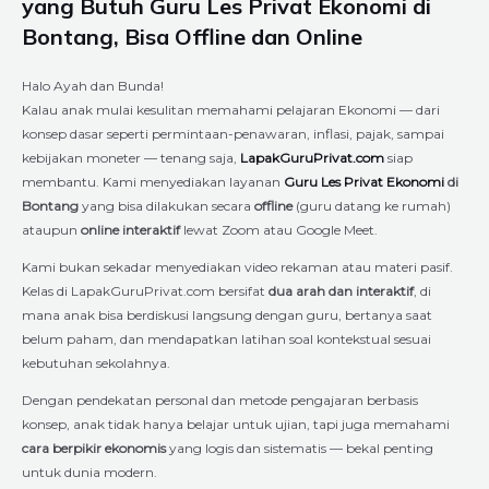
yang Butuh Guru Les Privat Ekonomi di
Bontang, Bisa Offline dan Online
Halo Ayah dan Bunda!
Kalau anak mulai kesulitan memahami pelajaran Ekonomi — dari
konsep dasar seperti permintaan-penawaran, inflasi, pajak, sampai
kebijakan moneter — tenang saja,
LapakGuruPrivat.com
siap
membantu. Kami menyediakan layanan
Guru Les Privat Ekonomi
di
Bontang
yang bisa dilakukan secara
offline
(guru datang ke rumah)
ataupun
online interaktif
lewat Zoom atau Google Meet.
Kami bukan sekadar menyediakan video rekaman atau materi pasif.
Kelas di LapakGuruPrivat.com bersifat
dua arah dan interaktif
, di
mana anak bisa berdiskusi langsung dengan guru, bertanya saat
belum paham, dan mendapatkan latihan soal kontekstual sesuai
kebutuhan sekolahnya.
Dengan pendekatan personal dan metode pengajaran berbasis
konsep, anak tidak hanya belajar untuk ujian, tapi juga memahami
cara berpikir ekonomis
yang logis dan sistematis — bekal penting
untuk dunia modern.