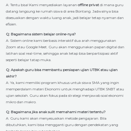
A: Tentu bisa! Kami menyediakan layanan
offline privat
di mana guru
datang langsung ke rumah siswa di area Bontang. Jadwalnya bisa
disesuaikan dengan waktu luang anak, jadi belajar tetap nyaman dan
efisien.
Q: Bagaimana sistem belajar online-nya?
A: Sistem online kami berbasis interaktif dua arah menggunakan
Zoom atau Google Meet. Guru akan menggunakan papan digital dan
latihan soal real-time, sehingga anak tetap bisa berpartisipasi aktif
seperti belajar tatap muka.
Q: Apakah guru bisa membantu persiapan ujian UTBK atau ujian
akhir?
A: Ya, kami memiliki program khusus untuk siswa SMA yang ingin
memperdalam materi Ekonomi untuk menghadapi UTBK SNBT atau
ujian sekolah. Guru akan fokus pada strategi menjawab soal ekonomi
mikro dan makro.
Q: Bagaimana jika anak sulit memahami materi tertentu?
A: Guru kami akan menyesuaikan metode pengajaran. Bila
dibutuhkan, kami bisa mengganti guru dengan pendekatan yang