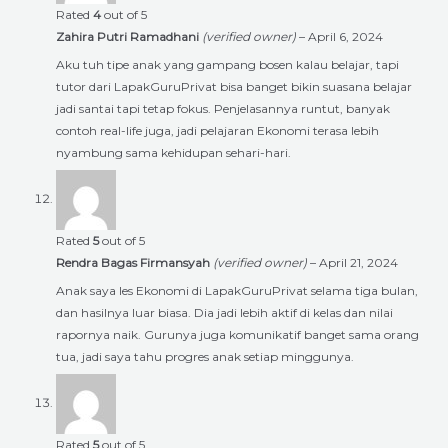
Rated
4
out of 5
Zahira Putri Ramadhani
(verified owner)
–
April 6, 2024
Aku tuh tipe anak yang gampang bosen kalau belajar, tapi
tutor dari LapakGuruPrivat bisa banget bikin suasana belajar
jadi santai tapi tetap fokus. Penjelasannya runtut, banyak
contoh real-life juga, jadi pelajaran Ekonomi terasa lebih
nyambung sama kehidupan sehari-hari.
Rated
5
out of 5
Rendra Bagas Firmansyah
(verified owner)
–
April 21, 2024
Anak saya les Ekonomi di LapakGuruPrivat selama tiga bulan,
dan hasilnya luar biasa. Dia jadi lebih aktif di kelas dan nilai
rapornya naik. Gurunya juga komunikatif banget sama orang
tua, jadi saya tahu progres anak setiap minggunya.
Rated
5
out of 5