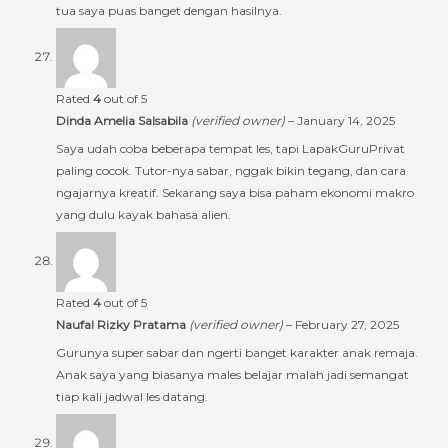
tua saya puas banget dengan hasilnya.
Rated
4
out of 5
Dinda Amelia Salsabila
(verified owner)
–
January 14, 2025
Saya udah coba beberapa tempat les, tapi LapakGuruPrivat
paling cocok. Tutor-nya sabar, nggak bikin tegang, dan cara
ngajarnya kreatif. Sekarang saya bisa paham ekonomi makro
yang dulu kayak bahasa alien.
Rated
4
out of 5
Naufal Rizky Pratama
(verified owner)
–
February 27, 2025
Gurunya super sabar dan ngerti banget karakter anak remaja.
Anak saya yang biasanya males belajar malah jadi semangat
tiap kali jadwal les datang.