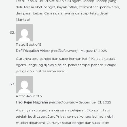
Les di LapakGuruPrivat bikin aku ngerti konsep-konsep yang
dulu terasa ribet banget, kayak inflasi, permintaan-penawaran,
dan pasar bebas. Cara ngajarnya ringan tapi tetap detail.
Mantap!
Rated
5
out of 5
Rafi Rizqullah Akbar
(verified owner)
–
August 17, 2025
Gurunya seru banget dan super komunikatif. Kalau aku gak
ngerti, langsung dijelasin pelan-pelan sampai paham. Belajar
jadi gak bikin stres sama sekali.
Rated
4
out of 5
Hadi Fajar Nugraha
(verified owner)
–
September 21, 2025
Awalnya aku agak minder sama pelajaran Ekonomi, tapi
setelah les di LapakGuruPrivat, semua konsep jadi jauh lebih
mudah dipahami. Gurunya sabar banget dan suka kasih