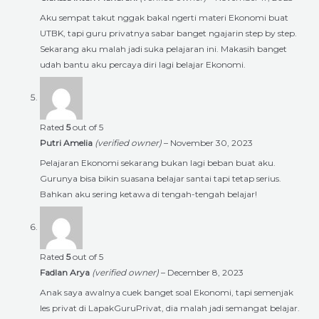
Aku sempat takut nggak bakal ngerti materi Ekonomi buat
UTBK, tapi guru privatnya sabar banget ngajarin step by step.
Sekarang aku malah jadi suka pelajaran ini. Makasih banget
udah bantu aku percaya diri lagi belajar Ekonomi.
Rated
5
out of 5
Putri Amelia
(verified owner)
–
November 30, 2023
Pelajaran Ekonomi sekarang bukan lagi beban buat aku.
Gurunya bisa bikin suasana belajar santai tapi tetap serius.
Bahkan aku sering ketawa di tengah-tengah belajar!
Rated
5
out of 5
Fadlan Arya
(verified owner)
–
December 8, 2023
Anak saya awalnya cuek banget soal Ekonomi, tapi semenjak
les privat di LapakGuruPrivat, dia malah jadi semangat belajar.