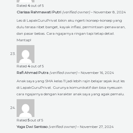
Rated
4
out of 5
Clarissa Rahmawati Putri
(verified owner)
–
November 8, 2024
Les di LapakGuruPrivat bikin aku ngerti konsep-konsep yang
dulu terasa ribet banget, kayak inflasi, permintaan-penawaran,
dan pasar bebas. Cara ngajarnya ringan tapi tetap detail.
Mantap!
Rated
4
out of 5
Rafi Ahmad Putra
(verified owner)
–
November 16, 2024
Anak saya yang SMA kelas 11 jadi lebih rajin belajar sejak ikut les
di LapakGuruPrivat. Gurunya komunikatif dan bisa nyesuain
cara ngajarnya dengan karakter anak saya yang agak pemalu.
Rated
5
out of 5
Yoga Dwi Santoso
(verified owner)
–
November 27, 2024