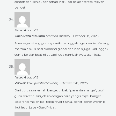
contoh dari kehidupan sehari-hari, jadi belajar terasa relevan
banget!
Rated
4
out of 5
Galih Reza Maulana
(verified owner)
–
October 18, 2025
Anak saya bilang gurunya asik dan nggak ngebosenin. Kadang
mereka diskusi soal ekonomi global dan bisnis juga. Jadi nggak
cuma belajar buat nilai, tapi juga nambah wawasan luas.
Rated
4
out of 5
Rizwan Dwi
(verified owner)
–
October 28, 2025
Dari dulu saya lemah banget di bab “pasar dan harga”, tapi
guru privat di sini jelasin dengan cara yang simpel banget.
Sekarang malah jadi topik favorit saya. Bener-bener worth it
ikut les di LapakGuruPrivat!