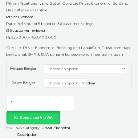
Pilihan Tepat bagi yang Butuh Guru Les Privat Ekonomi di Bontang,
Bisa Offline dan Online
Privat Ekonomi
Rated
4.44
out of 5 based on
36
customer ratings
(
36
customer reviews)
Rp
225.000
–
Rp
8.400.000
Guru Les Privat Ekonomi di Bontang dari LapakGuruPrivat.com siap
bantu anak SMP & SMA pahami konsep ekonomi dengan mudah
Metode Belajar
Paket Belajar
Clear
Konsultasi Via WA
SKU:
N/A
Category:
Privat Ekonomi
Description