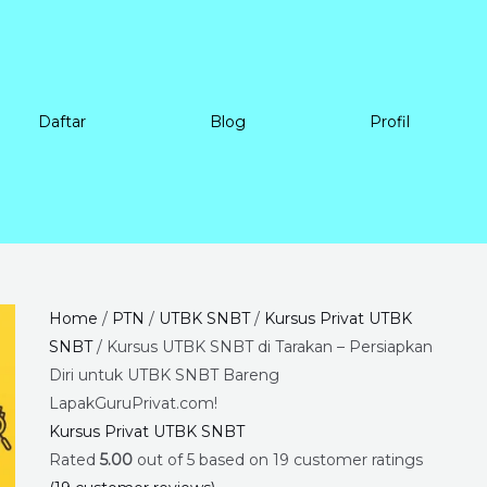
Daftar
Blog
Profil
Kursus
Price
Home
/
PTN
/
UTBK SNBT
/
Kursus Privat UTBK
UTBK
range:
SNBT
/ Kursus UTBK SNBT di Tarakan – Persiapkan
SNBT
Rp225.000
Diri untuk UTBK SNBT Bareng
di
through
LapakGuruPrivat.com!
Tarakan
Rp8.400.000
Kursus Privat UTBK SNBT
-
Rated
5.00
out of 5 based on
19
customer ratings