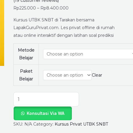
Persiapkan
(
19
customer reviews)
Diri
Rp
225.000
–
Rp
8.400.000
untuk
Kursus UTBK SNBT di Tarakan bersama
UTBK
LapakGuruPrivat.com. Les privat offline di rumah
SNBT
atau online interaktif dengan latihan soal prediksi
Bareng
LapakGuruPrivat.com!
Metode
quantity
Belajar
Paket
Clear
Belajar
Konsultasi Via WA
SKU:
N/A
Category:
Kursus Privat UTBK SNBT