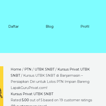
Daftar
Blog
Profil
Kursus
Price
Home
/
PTN
/
UTBK SNBT
/
Kursus Privat UTBK
UTBK
range:
SNBT
/ Kursus UTBK SNBT di Banjarmasin –
SNBT
Rp225.000
Persiapkan Diri untuk Lolos PTN Impian Bareng
di
through
LapakGuruPrivat.com!
Banjarmasin
Rp8.400.000
Kursus Privat UTBK SNBT
–
Rated
5.00
out of 5 based on
19
customer ratings