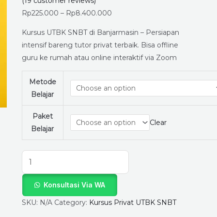
Persiapkan
(
19
customer reviews)
Diri
Rp
225.000
–
Rp
8.400.000
untuk
Kursus UTBK SNBT di Banjarmasin – Persiapan
Lolos
intensif bareng tutor privat terbaik. Bisa offline
PTN
guru ke rumah atau online interaktif via Zoom
Impian
Bareng
Metode
LapakGuruPrivat.com!
Belajar
quantity
Paket
Clear
Belajar
Konsultasi Via WA
SKU:
N/A
Category:
Kursus Privat UTBK SNBT