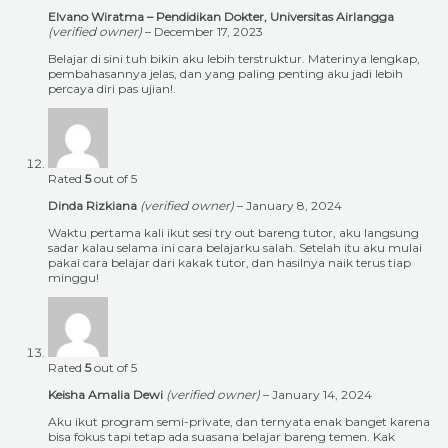
Elvano Wiratma – Pendidikan Dokter, Universitas Airlangga
(verified owner)
–
December 17, 2023
Belajar di sini tuh bikin aku lebih terstruktur. Materinya lengkap,
pembahasannya jelas, dan yang paling penting aku jadi lebih
percaya diri pas ujian!.
Rated
5
out of 5
Dinda Rizkiana
(verified owner)
–
January 8, 2024
Waktu pertama kali ikut sesi try out bareng tutor, aku langsung
sadar kalau selama ini cara belajarku salah. Setelah itu aku mulai
pakai cara belajar dari kakak tutor, dan hasilnya naik terus tiap
minggu!
Rated
5
out of 5
Keisha Amalia Dewi
(verified owner)
–
January 14, 2024
Aku ikut program semi-private, dan ternyata enak banget karena
bisa fokus tapi tetap ada suasana belajar bareng temen. Kak