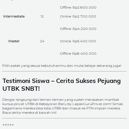
Offline
Rp2.800.000
Intermediate
12
Online
Rp2.700.000
Offline
Rp4.200.000
Master
24
Online
Rp5.400.000
Offline
Rp8.400.000
Pilih paket yang sesuai kebutuhanmu dan mulai belajar sekarang juga!
Testimoni Siswa – Cerita Sukses Pejuang
UTBK SNBT!
Dengar langsung dari teman-teman yang sudah merasakan manfaat
kursus privat UTBK di Kebayoran Baru by LapakGuruPrivat.com! Simak
bagaimana mereka bisa lolos UTBK dan masuk ke PTN impian mereka.
Baca cerita mereka di bawah ini!
⭐⭐⭐⭐⭐