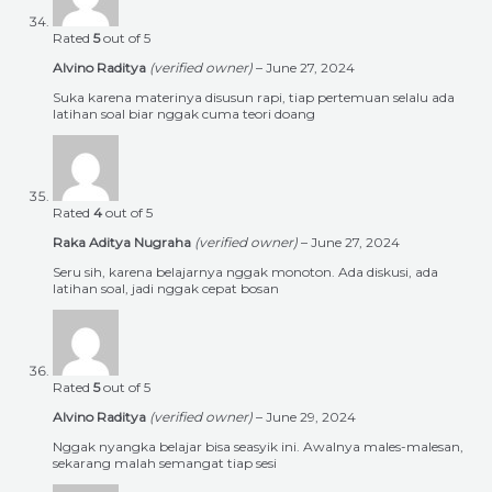
Rated
5
out of 5
Alvino Raditya
(verified owner)
–
June 27, 2024
Suka karena materinya disusun rapi, tiap pertemuan selalu ada
latihan soal biar nggak cuma teori doang
Rated
4
out of 5
Raka Aditya Nugraha
(verified owner)
–
June 27, 2024
Seru sih, karena belajarnya nggak monoton. Ada diskusi, ada
latihan soal, jadi nggak cepat bosan
Rated
5
out of 5
Alvino Raditya
(verified owner)
–
June 29, 2024
Nggak nyangka belajar bisa seasyik ini. Awalnya males-malesan,
sekarang malah semangat tiap sesi