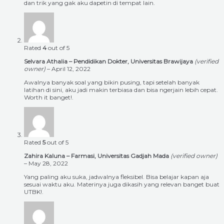
dan trik yang gak aku dapetin di tempat lain.
Rated
4
out of 5
Selvara Athalia – Pendidikan Dokter, Universitas Brawijaya
(verified
owner)
–
April 12, 2022
Awalnya banyak soal yang bikin pusing, tapi setelah banyak
latihan di sini, aku jadi makin terbiasa dan bisa ngerjain lebih cepat.
Worth it banget!.
Rated
5
out of 5
Zahira Kaluna – Farmasi, Universitas Gadjah Mada
(verified owner)
–
May 28, 2022
Yang paling aku suka, jadwalnya fleksibel. Bisa belajar kapan aja
sesuai waktu aku. Materinya juga dikasih yang relevan banget buat
UTBK!.