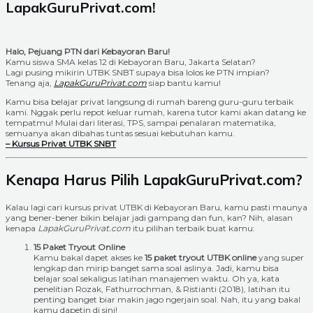
LapakGuruPrivat.com!
Halo, Pejuang PTN dari Kebayoran Baru!
Kamu siswa SMA kelas 12 di Kebayoran Baru, Jakarta Selatan?
Lagi pusing mikirin UTBK SNBT supaya bisa lolos ke PTN impian?
Tenang aja,
LapakGuruPrivat.com
siap bantu kamu!
Kamu bisa belajar privat langsung di rumah bareng guru-guru terbaik
kami. Nggak perlu repot keluar rumah, karena tutor kami akan datang ke
tempatmu! Mulai dari literasi, TPS, sampai penalaran matematika,
semuanya akan dibahas tuntas sesuai kebutuhan kamu.
– Kursus Privat UTBK SNBT
Kenapa Harus Pilih LapakGuruPrivat.com?
Kalau lagi cari kursus privat UTBK di Kebayoran Baru, kamu pasti maunya
yang bener-bener bikin belajar jadi gampang dan fun, kan? Nih, alasan
kenapa
LapakGuruPrivat.com
itu pilihan terbaik buat kamu:
15 Paket Tryout Online
Kamu bakal dapet akses ke
15 paket tryout UTBK online
yang super
lengkap dan mirip banget sama soal aslinya. Jadi, kamu bisa
belajar soal sekaligus latihan manajemen waktu. Oh ya, kata
penelitian Rozak, Fathurrochman, & Ristianti (2018), latihan itu
penting banget biar makin jago ngerjain soal. Nah, itu yang bakal
kamu dapetin di sini!