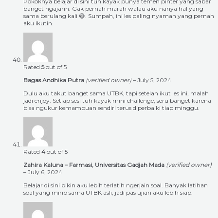
Pokoknya belajar di sini tuh kayak punya temen pinter yang sabar
banget ngajarin. Gak pernah marah walau aku nanya hal yang
sama berulang kali 😅. Sumpah, ini les paling nyaman yang pernah
aku ikutin.
Rated
5
out of 5
Bagas Andhika Putra
(verified owner)
–
July 5, 2024
Dulu aku takut banget sama UTBK, tapi setelah ikut les ini, malah
jadi enjoy. Setiap sesi tuh kayak mini challenge, seru banget karena
bisa ngukur kemampuan sendiri terus diperbaiki tiap minggu.
Rated
4
out of 5
Zahira Kaluna – Farmasi, Universitas Gadjah Mada
(verified owner)
–
July 6, 2024
Belajar di sini bikin aku lebih terlatih ngerjain soal. Banyak latihan
soal yang mirip sama UTBK asli, jadi pas ujian aku lebih siap.