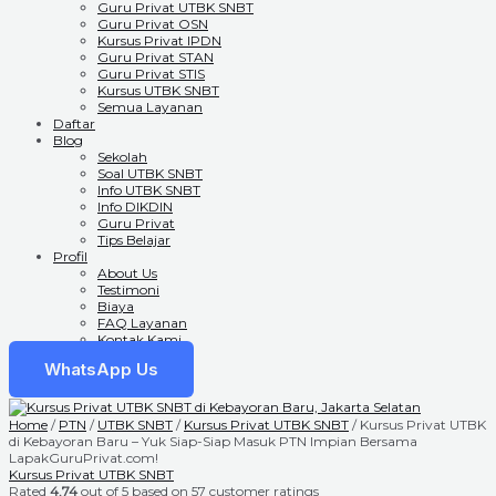
Guru Privat UTBK SNBT
Guru Privat OSN
Kursus Privat IPDN
Guru Privat STAN
Guru Privat STIS
Kursus UTBK SNBT
Semua Layanan
Daftar
Blog
Sekolah
Soal UTBK SNBT
Info UTBK SNBT
Info DIKDIN
Guru Privat
Tips Belajar
Profil
About Us
Testimoni
Biaya
FAQ Layanan
Kontak Kami
WhatsApp Us
Home
/
PTN
/
UTBK SNBT
/
Kursus Privat UTBK SNBT
/ Kursus Privat UTBK
di Kebayoran Baru – Yuk Siap-Siap Masuk PTN Impian Bersama
LapakGuruPrivat.com!
Kursus Privat UTBK SNBT
Rated
4.74
out of 5 based on
57
customer ratings