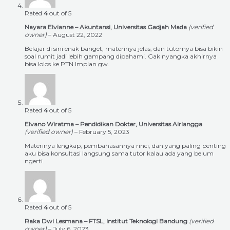
Rated
4
out of 5
Nayara Elvianne – Akuntansi, Universitas Gadjah Mada
(verified
owner)
–
August 22, 2022
Belajar di sini enak banget, materinya jelas, dan tutornya bisa bikin
soal rumit jadi lebih gampang dipahami. Gak nyangka akhirnya
bisa lolos ke PTN Impian gw.
Rated
4
out of 5
Elvano Wiratma – Pendidikan Dokter, Universitas Airlangga
(verified owner)
–
February 5, 2023
Materinya lengkap, pembahasannya rinci, dan yang paling penting
aku bisa konsultasi langsung sama tutor kalau ada yang belum
ngerti.
Rated
4
out of 5
Raka Dwi Lesmana – FTSL, Institut Teknologi Bandung
(verified
owner)
–
July 6, 2023