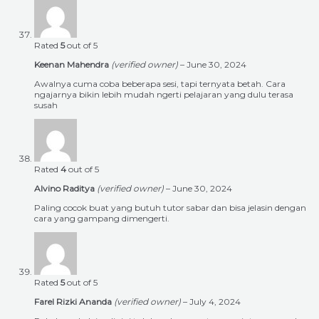
Rated
5
out of 5
Keenan Mahendra
(verified owner)
–
June 30, 2024
Awalnya cuma coba beberapa sesi, tapi ternyata betah. Cara
ngajarnya bikin lebih mudah ngerti pelajaran yang dulu terasa
susah
Rated
4
out of 5
Alvino Raditya
(verified owner)
–
June 30, 2024
Paling cocok buat yang butuh tutor sabar dan bisa jelasin dengan
cara yang gampang dimengerti.
Rated
5
out of 5
Farel Rizki Ananda
(verified owner)
–
July 4, 2024