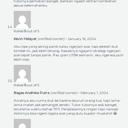
tutornya perhatian banget, bahkan ngasih latihan tambahan
sesuai kelemahanku.
Rated
5
out of 5
Kevin Hidayat
(verified owner)
–
January 16, 2024
Aku tipe yang sering panik kalau ngerjain soal, tapi setelah ikut
bimbel ini, jadi lebih tenang. Kakaknya ngajarin strategi ngerjain
soal cepat tanpa panik. Pas ujian UTBK kemarin, aku ngerasa jauh
lebih siap.
Rated
5
out of 5
Bagas Andhika Putra
(verified owner)
–
February 1, 2024
Awalnya aku cuma ikut les karena disuruh orang tua, tapi lama-
lama malah jadi semangat sendiri. Tutor-tutornya asik banget,
terutama waktu bahas TPS. Penjelasannya ringan tapi nancep.
Akhirnya bisa ngerti logika soal yang dulu kupikir mustahil! 😭