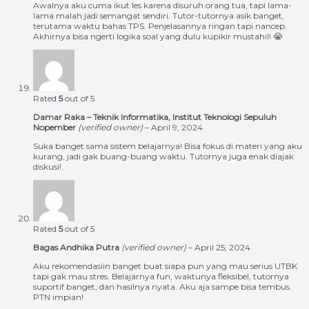
Awalnya aku cuma ikut les karena disuruh orang tua, tapi lama-
lama malah jadi semangat sendiri. Tutor-tutornya asik banget,
terutama waktu bahas TPS. Penjelasannya ringan tapi nancep.
Akhirnya bisa ngerti logika soal yang dulu kupikir mustahil! 😭
Rated
5
out of 5
Damar Raka – Teknik Informatika, Institut Teknologi Sepuluh
Nopember
(verified owner)
–
April 9, 2024
Suka banget sama sistem belajarnya! Bisa fokus di materi yang aku
kurang, jadi gak buang-buang waktu. Tutornya juga enak diajak
diskusi!.
Rated
5
out of 5
Bagas Andhika Putra
(verified owner)
–
April 25, 2024
Aku rekomendasiin banget buat siapa pun yang mau serius UTBK
tapi gak mau stres. Belajarnya fun, waktunya fleksibel, tutornya
suportif banget, dan hasilnya nyata. Aku aja sampe bisa tembus
PTN impian!