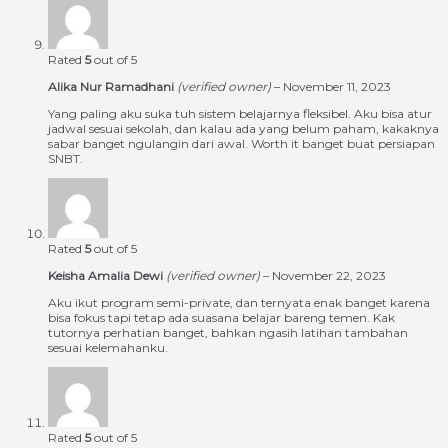
Rated
5
out of 5
Alika Nur Ramadhani
(verified owner)
–
November 11, 2023
Yang paling aku suka tuh sistem belajarnya fleksibel. Aku bisa atur
jadwal sesuai sekolah, dan kalau ada yang belum paham, kakaknya
sabar banget ngulangin dari awal. Worth it banget buat persiapan
SNBT.
Rated
5
out of 5
Keisha Amalia Dewi
(verified owner)
–
November 22, 2023
Aku ikut program semi-private, dan ternyata enak banget karena
bisa fokus tapi tetap ada suasana belajar bareng temen. Kak
tutornya perhatian banget, bahkan ngasih latihan tambahan
sesuai kelemahanku.
Rated
5
out of 5