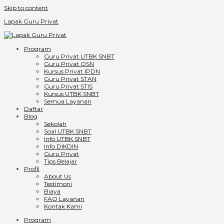
Skip to content
Lapak Guru Privat
Program
Guru Privat UTBK SNBT
Guru Privat OSN
Kursus Privat IPDN
Guru Privat STAN
Guru Privat STIS
Kursus UTBK SNBT
Semua Layanan
Daftar
Blog
Sekolah
Soal UTBK SNBT
Info UTBK SNBT
Info DIKDIN
Guru Privat
Tips Belajar
Profil
About Us
Testimoni
Biaya
FAQ Layanan
Kontak Kami
Program