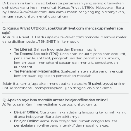
Di bawah ini kami jawab beberapa pertanyaan yang sering ditanyakan
oleh siswa yang ingin mengikuti Kursus Privat UTBK di Kebayoran Baru
by
LapakGuruPrivat.com
. Jika kamu masih ada yang ingin ditanyakan,
jangan ragu untuk menghubungi kami!
Q: Kursus Privat UTBK di LapakGuruPrivat.com mencakup materi apa
saja?
A:
Kursus Privat UTBK di
LapakGuruPrivat.com
mencakup semua materi
yang diujikan pada UTBK SNBT. Ini termasuk:
Tes Literasi
: Bahasa Indonesia dan Bahasa Inggris
Tes Potensi Skolastik (TPS)
: Penalaran induktif, penalaran deduktif,
penalaran kuantitatif, pengetahuan dan pemahaman umum,
kemampuan memahami bacaan dan menulis, pengetahuan
kuantitatif.
Tes Penalaran Matematika
: Soal-soal matematika yang menguji
kemampuan logika dan pemecahan masalah.
Selain itu, kamu juga akan mendapatkan akses ke
15 paket tryout online
untuk membantu mempersiapkan ujian dengan lebih maksimal.
Q: Apakah saya bisa memilih antara belajar offline dan online?
A:
Tentu saja! Kami menyediakan dua opsi untuk kamu:
Belajar Offline
: Guru kami akan datang langsung ke rumah kamu
di area Kebayoran Baru dan sekitarnya.
Belajar Online
: Kamu bisa belajar dari rumah dengan fasilitas
pembelajaran online yang interaktif dan mudah diakses.