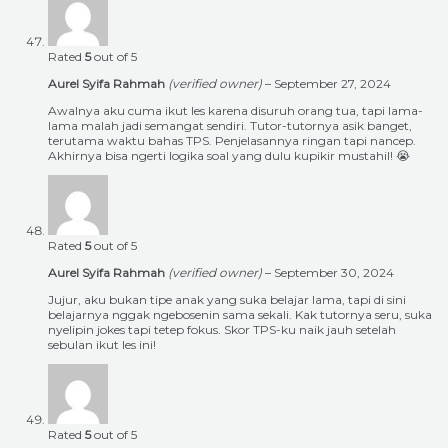
Rated
5
out of 5
Aurel Syifa Rahmah
(verified owner)
–
September 27, 2024
Awalnya aku cuma ikut les karena disuruh orang tua, tapi lama-
lama malah jadi semangat sendiri. Tutor-tutornya asik banget,
terutama waktu bahas TPS. Penjelasannya ringan tapi nancep.
Akhirnya bisa ngerti logika soal yang dulu kupikir mustahil! 😭
Rated
5
out of 5
Aurel Syifa Rahmah
(verified owner)
–
September 30, 2024
Jujur, aku bukan tipe anak yang suka belajar lama, tapi di sini
belajarnya nggak ngebosenin sama sekali. Kak tutornya seru, suka
nyelipin jokes tapi tetep fokus. Skor TPS-ku naik jauh setelah
sebulan ikut les ini!
Rated
5
out of 5