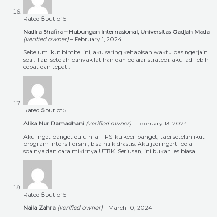
Rated
5
out of 5
Nadira Shafira – Hubungan Internasional, Universitas Gadjah Mada
(verified owner)
–
February 1, 2024
Sebelum ikut bimbel ini, aku sering kehabisan waktu pas ngerjain
soal. Tapi setelah banyak latihan dan belajar strategi, aku jadi lebih
cepat dan tepat!.
Rated
5
out of 5
Alika Nur Ramadhani
(verified owner)
–
February 13, 2024
Aku inget banget dulu nilai TPS-ku kecil banget, tapi setelah ikut
program intensif di sini, bisa naik drastis. Aku jadi ngerti pola
soalnya dan cara mikirnya UTBK. Seriusan, ini bukan les biasa!
Rated
5
out of 5
Naila Zahra
(verified owner)
–
March 10, 2024