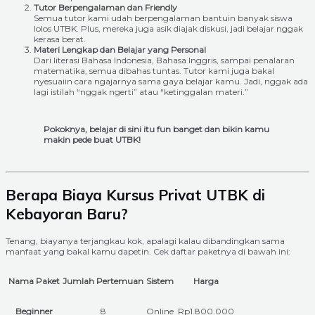
Tutor Berpengalaman dan Friendly
Semua tutor kami udah berpengalaman bantuin banyak siswa
lolos UTBK. Plus, mereka juga asik diajak diskusi, jadi belajar nggak
kerasa berat.
Materi Lengkap dan Belajar yang Personal
Dari literasi Bahasa Indonesia, Bahasa Inggris, sampai penalaran
matematika, semua dibahas tuntas. Tutor kami juga bakal
nyesuaiin cara ngajarnya sama gaya belajar kamu. Jadi, nggak ada
lagi istilah “nggak ngerti” atau “ketinggalan materi.”
Pokoknya, belajar di sini itu fun banget dan bikin kamu
makin pede buat UTBK!
Berapa Biaya Kursus Privat UTBK di
Kebayoran Baru?
Tenang, biayanya terjangkau kok, apalagi kalau dibandingkan sama
manfaat yang bakal kamu dapetin. Cek daftar paketnya di bawah ini:
Nama Paket
Jumlah Pertemuan
Sistem
Harga
Beginner
8
Online
Rp1.800.000