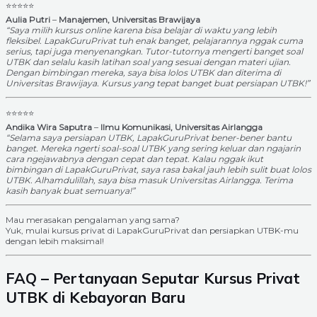
⭐⭐⭐⭐⭐
Aulia Putri
–
Manajemen, Universitas Brawijaya
“Saya milih kursus online karena bisa belajar di waktu yang lebih
fleksibel. LapakGuruPrivat tuh enak banget, pelajarannya nggak cuma
serius, tapi juga menyenangkan. Tutor-tutornya mengerti banget soal
UTBK dan selalu kasih latihan soal yang sesuai dengan materi ujian.
Dengan bimbingan mereka, saya bisa lolos UTBK dan diterima di
Universitas Brawijaya. Kursus yang tepat banget buat persiapan UTBK!”
⭐⭐⭐⭐⭐
Andika Wira Saputra
–
Ilmu Komunikasi, Universitas Airlangga
“Selama saya persiapan UTBK, LapakGuruPrivat bener-bener bantu
banget. Mereka ngerti soal-soal UTBK yang sering keluar dan ngajarin
cara ngejawabnya dengan cepat dan tepat. Kalau nggak ikut
bimbingan di LapakGuruPrivat, saya rasa bakal jauh lebih sulit buat lolos
UTBK. Alhamdulillah, saya bisa masuk Universitas Airlangga. Terima
kasih banyak buat semuanya!”
Mau merasakan pengalaman yang sama?
Yuk, mulai kursus privat di LapakGuruPrivat dan persiapkan UTBK-mu
dengan lebih maksimal!
FAQ – Pertanyaan Seputar Kursus Privat
UTBK di Kebayoran Baru