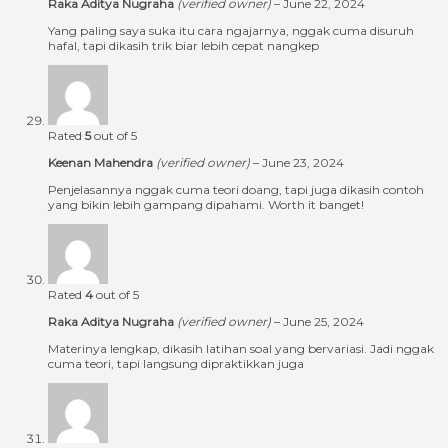
Raka Aditya Nugraha
(verified owner)
–
June 22, 2024
Yang paling saya suka itu cara ngajarnya, nggak cuma disuruh
hafal, tapi dikasih trik biar lebih cepat nangkep
Rated
5
out of 5
Keenan Mahendra
(verified owner)
–
June 23, 2024
Penjelasannya nggak cuma teori doang, tapi juga dikasih contoh
yang bikin lebih gampang dipahami. Worth it banget!
Rated
4
out of 5
Raka Aditya Nugraha
(verified owner)
–
June 25, 2024
Materinya lengkap, dikasih latihan soal yang bervariasi. Jadi nggak
cuma teori, tapi langsung dipraktikkan juga