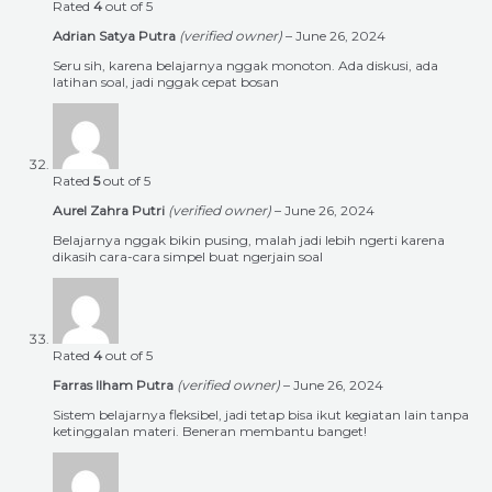
Rated
4
out of 5
Adrian Satya Putra
(verified owner)
–
June 26, 2024
Seru sih, karena belajarnya nggak monoton. Ada diskusi, ada
latihan soal, jadi nggak cepat bosan
Rated
5
out of 5
Aurel Zahra Putri
(verified owner)
–
June 26, 2024
Belajarnya nggak bikin pusing, malah jadi lebih ngerti karena
dikasih cara-cara simpel buat ngerjain soal
Rated
4
out of 5
Farras Ilham Putra
(verified owner)
–
June 26, 2024
Sistem belajarnya fleksibel, jadi tetap bisa ikut kegiatan lain tanpa
ketinggalan materi. Beneran membantu banget!