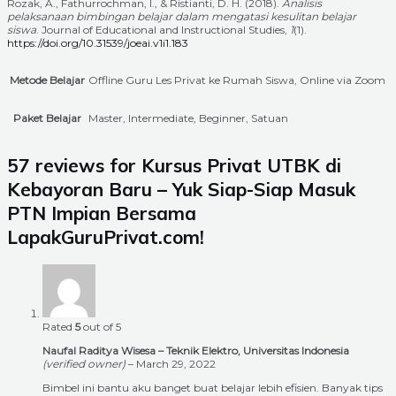
Rozak, A., Fathurrochman, I., & Ristianti, D. H. (2018).
Analisis
pelaksanaan bimbingan belajar dalam mengatasi kesulitan belajar
siswa
. Journal of Educational and Instructional Studies,
1
(1).
https://doi.org/10.31539/joeai.v1i1.183
Metode Belajar
Offline Guru Les Privat ke Rumah Siswa, Online via Zoom
Paket Belajar
Master, Intermediate, Beginner, Satuan
57 reviews for
Kursus Privat UTBK di
Kebayoran Baru – Yuk Siap-Siap Masuk
PTN Impian Bersama
LapakGuruPrivat.com!
Rated
5
out of 5
Naufal Raditya Wisesa – Teknik Elektro, Universitas Indonesia
(verified owner)
–
March 29, 2022
Bimbel ini bantu aku banget buat belajar lebih efisien. Banyak tips