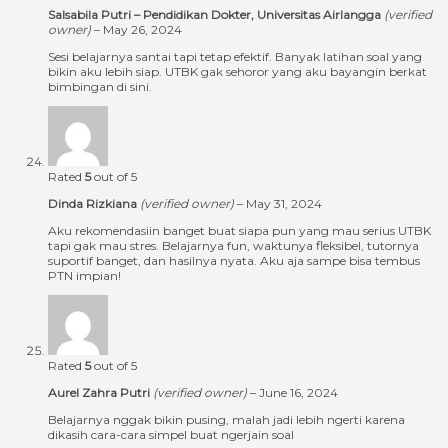
Salsabila Putri – Pendidikan Dokter, Universitas Airlangga
(verified
owner)
–
May 26, 2024
Sesi belajarnya santai tapi tetap efektif. Banyak latihan soal yang
bikin aku lebih siap. UTBK gak sehoror yang aku bayangin berkat
bimbingan di sini.
Rated
5
out of 5
Dinda Rizkiana
(verified owner)
–
May 31, 2024
Aku rekomendasiin banget buat siapa pun yang mau serius UTBK
tapi gak mau stres. Belajarnya fun, waktunya fleksibel, tutornya
suportif banget, dan hasilnya nyata. Aku aja sampe bisa tembus
PTN impian!
Rated
5
out of 5
Aurel Zahra Putri
(verified owner)
–
June 16, 2024
Belajarnya nggak bikin pusing, malah jadi lebih ngerti karena
dikasih cara-cara simpel buat ngerjain soal