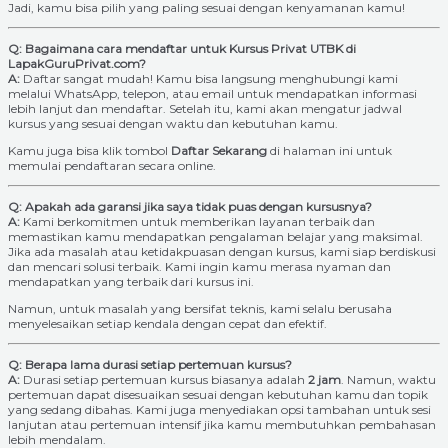
Jadi, kamu bisa pilih yang paling sesuai dengan kenyamanan kamu!
Q: Bagaimana cara mendaftar untuk Kursus Privat UTBK di
LapakGuruPrivat.com?
A:
Daftar sangat mudah! Kamu bisa langsung menghubungi kami
melalui WhatsApp, telepon, atau email untuk mendapatkan informasi
lebih lanjut dan mendaftar. Setelah itu, kami akan mengatur jadwal
kursus yang sesuai dengan waktu dan kebutuhan kamu.
Kamu juga bisa klik tombol
Daftar Sekarang
di halaman ini untuk
memulai pendaftaran secara online.
Q: Apakah ada garansi jika saya tidak puas dengan kursusnya?
A:
Kami berkomitmen untuk memberikan layanan terbaik dan
memastikan kamu mendapatkan pengalaman belajar yang maksimal.
Jika ada masalah atau ketidakpuasan dengan kursus, kami siap berdiskusi
dan mencari solusi terbaik. Kami ingin kamu merasa nyaman dan
mendapatkan yang terbaik dari kursus ini.
Namun, untuk masalah yang bersifat teknis, kami selalu berusaha
menyelesaikan setiap kendala dengan cepat dan efektif.
Q: Berapa lama durasi setiap pertemuan kursus?
A:
Durasi setiap pertemuan kursus biasanya adalah
2 jam
. Namun, waktu
pertemuan dapat disesuaikan sesuai dengan kebutuhan kamu dan topik
yang sedang dibahas. Kami juga menyediakan opsi tambahan untuk sesi
lanjutan atau pertemuan intensif jika kamu membutuhkan pembahasan
lebih mendalam.