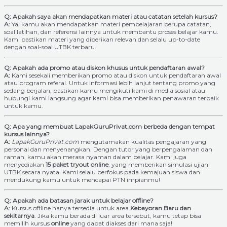
Q: Apakah saya akan mendapatkan materi atau catatan setelah kursus?
A:
Ya, kamu akan mendapatkan materi pembelajaran berupa catatan,
soal latihan, dan referensi lainnya untuk membantu proses belajar kamu.
Kami pastikan materi yang diberikan relevan dan selalu up-to-date
dengan soal-soal UTBK terbaru.
Q: Apakah ada promo atau diskon khusus untuk pendaftaran awal?
A:
Kami sesekali memberikan promo atau diskon untuk pendaftaran awal
atau program referal. Untuk informasi lebih lanjut tentang promo yang
sedang berjalan, pastikan kamu mengikuti kami di media sosial atau
hubungi kami langsung agar kami bisa memberikan penawaran terbaik
untuk kamu.
Q: Apa yang membuat LapakGuruPrivat.com berbeda dengan tempat
kursus lainnya?
A:
LapakGuruPrivat.com
mengutamakan kualitas pengajaran yang
personal dan menyenangkan. Dengan tutor yang berpengalaman dan
ramah, kamu akan merasa nyaman dalam belajar. Kami juga
menyediakan
15 paket tryout online
, yang memberikan simulasi ujian
UTBK secara nyata. Kami selalu berfokus pada kemajuan siswa dan
mendukung kamu untuk mencapai PTN impianmu!
Q: Apakah ada batasan jarak untuk belajar offline?
A:
Kursus offline hanya tersedia untuk area
Kebayoran Baru dan
sekitarnya
. Jika kamu berada di luar area tersebut, kamu tetap bisa
memilih kursus
online
yang dapat diakses dari mana saja!