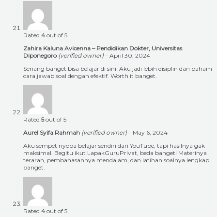
Rated
4
out of 5
Zahira Kaluna Avicenna – Pendidikan Dokter, Universitas
Diponegoro
(verified owner)
–
April 30, 2024
Senang banget bisa belajar di sini! Aku jadi lebih disiplin dan paham
cara jawab soal dengan efektif. Worth it banget.
Rated
5
out of 5
Aurel Syifa Rahmah
(verified owner)
–
May 6, 2024
Aku sempet nyoba belajar sendiri dari YouTube, tapi hasilnya gak
maksimal. Begitu ikut LapakGuruPrivat, beda banget! Materinya
terarah, pembahasannya mendalam, dan latihan soalnya lengkap
banget.
Rated
4
out of 5