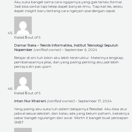
Aku suka banget sama cara ngajarnya yang gak terlalu formal.
Jadi bisa santai tapi tetep dapet banyak ilmu. Tiap kali les, selalu
dapet insight baru tentang cara ngerjain soal dengan cepat.
Rated
5
out of 5
Damar Raka – Teknik Informatika, Institut Teknologi Sepuluh
Nopember
(verified owner)
–
September 6, 2024
Belajar di sini tuh bikin aku lebih terstruktur. Materinya lengkap,
pembahasannya jelas, dan yang paling penting aku jadi lebih
percaya diri pas ujian!.
Rated
5
out of 5
Intan Nur Khairani
(verified owner)
–
September 17, 2024
Yang paling aku suka tuh sistem belajarnya fleksibel. Aku bisa atur
jadwal sesuai sekolah, dan kalau ada yang belum paham, kakaknya
sabar banget ngulangin dari awal. Worth it banget buat persiapan
SNBT.