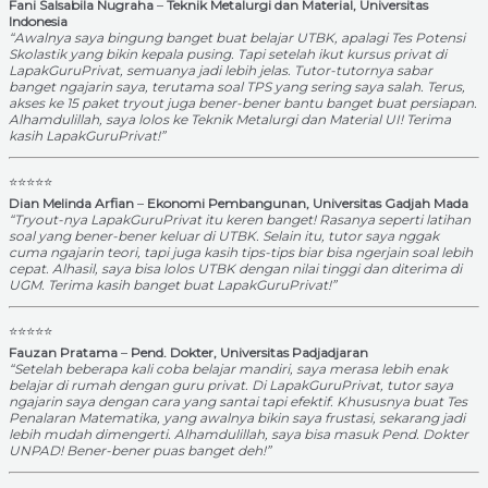
Fani Salsabila Nugraha
–
Teknik Metalurgi dan Material, Universitas
Indonesia
“Awalnya saya bingung banget buat belajar UTBK, apalagi Tes Potensi
Skolastik yang bikin kepala pusing. Tapi setelah ikut kursus privat di
LapakGuruPrivat, semuanya jadi lebih jelas. Tutor-tutornya sabar
banget ngajarin saya, terutama soal TPS yang sering saya salah. Terus,
akses ke 15 paket tryout juga bener-bener bantu banget buat persiapan.
Alhamdulillah, saya lolos ke Teknik Metalurgi dan Material UI! Terima
kasih LapakGuruPrivat!”
⭐⭐⭐⭐⭐
Dian Melinda Arfian
–
Ekonomi Pembangunan, Universitas Gadjah Mada
“Tryout-nya LapakGuruPrivat itu keren banget! Rasanya seperti latihan
soal yang bener-bener keluar di UTBK. Selain itu, tutor saya nggak
cuma ngajarin teori, tapi juga kasih tips-tips biar bisa ngerjain soal lebih
cepat. Alhasil, saya bisa lolos UTBK dengan nilai tinggi dan diterima di
UGM. Terima kasih banget buat LapakGuruPrivat!”
⭐⭐⭐⭐⭐
Fauzan Pratama
–
Pend. Dokter, Universitas Padjadjaran
“Setelah beberapa kali coba belajar mandiri, saya merasa lebih enak
belajar di rumah dengan guru privat. Di LapakGuruPrivat, tutor saya
ngajarin saya dengan cara yang santai tapi efektif. Khususnya buat Tes
Penalaran Matematika, yang awalnya bikin saya frustasi, sekarang jadi
lebih mudah dimengerti. Alhamdulillah, saya bisa masuk Pend. Dokter
UNPAD! Bener-bener puas banget deh!”