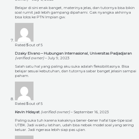
Belajar di sini enak banget, materinya jelas, dan tutornya bisa bikin
soal rumit jadi lebih gampang dipahami. Gak nyangka akhirnya
bisa lolos ke PTN Impian gw.
Rated
5
out of 5
Dzaky Elvano – Hubungan Internasional, Universitas Padjadjaran
(verified owner)
–
July 9, 2023
Salah satu hal yang paling aku suka adalah fleksibilitasnya. Bisa
belajar sesuai kebutuhan, dan tutornya sabar banget jelasin sampai
paham.
Rated
5
out of 5
Kevin Hidayat
(verified owner)
–
September 16, 2023
Paling suka tuh karena kakaknya bener-bener hafal tipe-tipe soal
UTBK. Jadi waktu latihan, udah bisa nebak model soal yang sering
keluar. Jadi ngerasa lebih siap pas ujian.