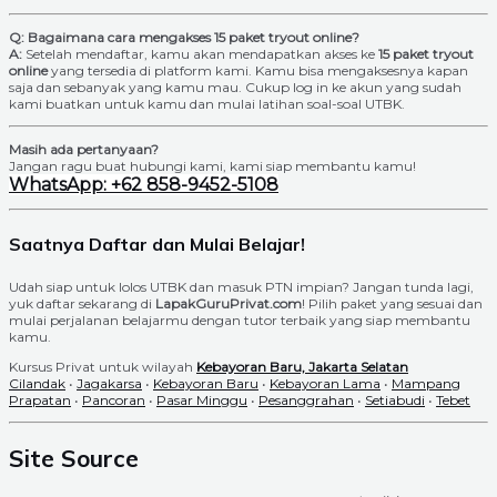
Q: Bagaimana cara mengakses 15 paket tryout online?
A:
Setelah mendaftar, kamu akan mendapatkan akses ke
15 paket tryout
online
yang tersedia di platform kami. Kamu bisa mengaksesnya kapan
saja dan sebanyak yang kamu mau. Cukup log in ke akun yang sudah
kami buatkan untuk kamu dan mulai latihan soal-soal UTBK.
Masih ada pertanyaan?
Jangan ragu buat hubungi kami, kami siap membantu kamu!
WhatsApp: +62 858-9452-5108
Saatnya Daftar dan Mulai Belajar!
Udah siap untuk lolos UTBK dan masuk PTN impian? Jangan tunda lagi,
yuk daftar sekarang di
LapakGuruPrivat.com
! Pilih paket yang sesuai dan
mulai perjalanan belajarmu dengan tutor terbaik yang siap membantu
kamu.
Kursus Privat untuk wilayah
Kebayoran Baru, Jakarta Selatan
Cilandak
•
Jagakarsa
•
Kebayoran Baru
•
Kebayoran Lama
•
Mampang
Prapatan
•
Pancoran
•
Pasar Minggu
•
Pesanggrahan
•
Setiabudi
•
Tebet
Site Source