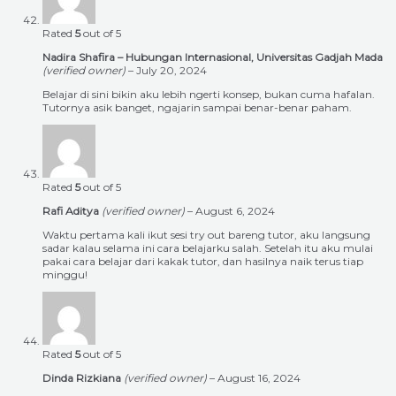
Rated
5
out of 5
Nadira Shafira – Hubungan Internasional, Universitas Gadjah Mada
(verified owner)
–
July 20, 2024
Belajar di sini bikin aku lebih ngerti konsep, bukan cuma hafalan.
Tutornya asik banget, ngajarin sampai benar-benar paham.
Rated
5
out of 5
Rafi Aditya
(verified owner)
–
August 6, 2024
Waktu pertama kali ikut sesi try out bareng tutor, aku langsung
sadar kalau selama ini cara belajarku salah. Setelah itu aku mulai
pakai cara belajar dari kakak tutor, dan hasilnya naik terus tiap
minggu!
Rated
5
out of 5
Dinda Rizkiana
(verified owner)
–
August 16, 2024