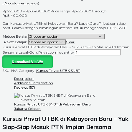
(
57
customer reviews)
Rp
225.000
–
Rp
8.400.000
Price range: Rp225.000 through
Rp8.400.000
Cari kursus privat UTBK di Kebayoran Baru? LapakGuruPrivat.com siap
bantu kamu dengan bimbingan intensif untuk menghadapi UTBK SNBT
Metode Belajar
Paket Belajar
Clear
Kursus Privat UTBK di Kebayoran Baru – Yuk Siap-Siap Masuk PTN Impian
Bersama LapakGuruPrivat.com! quantity
Konsultasi Via WA
SKU:
N/A
Category:
Kursus Privat UTBK SNBT
Description
Additional information
Reviews (57)
Kursus Privat UTBK SNBT di Kebayoran Baru,
Jakarta Selatan
Kursus Privat UTBK di Kebayoran Baru – Yuk
Siap-Siap Masuk PTN Impian Bersama