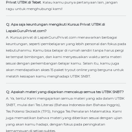
Privat UTBK di Tebet
. Kalau kamu punya pertanyaan lain, jangan
ragu untuk menghubungi kami!
Q: Apa saja keuntungan mengikuti Kursus Privat UTBK di
LapakGuruPrivat.com?
A: Kursus privat di LapakGuruPrivat.com menawarkan berbagai
keuntungan, seperti pembelajaran yang lebih personal dan fokus pada
kebutuhanmu. Kamu bisa belajar di rumah sendiri tanpa harus pergi
ke tempat bimbingan, dan kami menyesuaikan waktu serta materi
sesuai dengan perkembangan belajar kamu. Selain itu, kamu juga
akan mendapatkan akses 15 paket tryout online yang berguna untuk
melatih kesiapan kamu menghadapi UTBK SNBT.
Q: Apakah materi yang diajarkan mencakup semua tes UTBK SNBT?
A: Ya, tentu! Kami mengajarkan semua materi yang ada dalam UTBK
SNBT, mulai dari Tes Literasi (Bahasa Indonesia dan Bahasa Inggris),
Tes Potensi Skolastik (TPS), hingga Tes Penalaran Matematika. Kami
juga memastikan bahwa materi yang diberikan sesuai dengan ujian
yang akan kamu hadapi, dengan fokus pada peningkatan
kemampuan di setiap subtes.