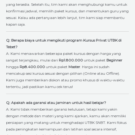
yang tersedia. Setelah itu, tim kami akan menghubungi kamu untuk
konfirmasi jadwal, memilih paket kursus, dan menentukan guru yang
sesuai. Kalau ada pertanyaan lebih lanjut, tim kami siap membantu
kapan saja.
Q: Berapa biaya untuk mengikuti program Kursus Privat UTBK di
Tebet?
A: Kami menawarkan beberapa paket kursus dengan harga yang
sangat terjangkau, mulai dari
Rp1.800.000
untuk paket
Beginner
hingga
Rp8.400.000
untuk paket
Master
. Harga ini sudah
mencakup sesi kursus sesuai dengan pilihan (Online atau Offline).
Kami juga memberikan diskon atau promo khusus di waktu-waktu
tertentu, jadi pastikan kamu cek terus!
Q: Apakah ada garansi atau jaminan untuk hasil belajar?
A: Kami tidak memberikan garansi kelulusan, tetapi kami yakin
dengan metode dan materi yang kami ajarkan, kamu akan memiliki
persiapan yang matang untuk menghadapi UTBK SNBT. Kami fokus
pada peningkatan kemampuan dan latihan soal secara intensif,