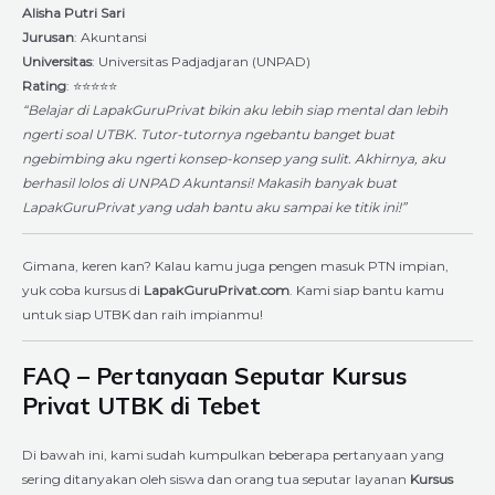
Alisha Putri Sari
Jurusan
: Akuntansi
Universitas
: Universitas Padjadjaran (UNPAD)
Rating
: ⭐⭐⭐⭐⭐
“Belajar di LapakGuruPrivat bikin aku lebih siap mental dan lebih
ngerti soal UTBK. Tutor-tutornya ngebantu banget buat
ngebimbing aku ngerti konsep-konsep yang sulit. Akhirnya, aku
berhasil lolos di UNPAD Akuntansi! Makasih banyak buat
LapakGuruPrivat yang udah bantu aku sampai ke titik ini!”
Gimana, keren kan? Kalau kamu juga pengen masuk PTN impian,
yuk coba kursus di
LapakGuruPrivat.com
. Kami siap bantu kamu
untuk siap UTBK dan raih impianmu!
FAQ – Pertanyaan Seputar Kursus
Privat UTBK di Tebet
Di bawah ini, kami sudah kumpulkan beberapa pertanyaan yang
sering ditanyakan oleh siswa dan orang tua seputar layanan
Kursus