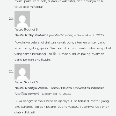
mulai pakai cara belajar dari kakak tutor, dan hasilnya naik
terus tiap minggu!
Rated
5
out of 5
Naufal Rizky Pratama
(verified owner)
–
December 9, 2023
Pokoknya belajar di sini tuh kayak punya temen pinter yang
sabar banget ngajarin. Gak pernah marah walau aku nanya hal
yang sama berulang kali 😅. Sumpah, ini les paling nyaman
yang pernah aku ikutin.
Rated
5
out of 5
Naufal Raditya Wisesa – Teknik Elektro, Universitas Indonesia
(verified owner)
–
December 10, 2023
Suka banget sama sistem belajarnya! Bisa fokus di materi yang
aku kurang, jadi gak buang-buang waktu. Tutornya juga enak
diajak diskusi!.