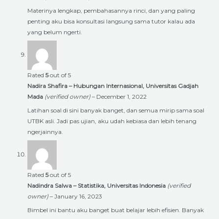
Materinya lengkap, pembahasannya rinci, dan yang paling
penting aku bisa konsultasi langsung sama tutor kalau ada
yang belum ngerti.
Rated
5
out of 5
Nadira Shafira – Hubungan Internasional, Universitas Gadjah
Mada
(verified owner)
–
December 1, 2022
Latihan soal di sini banyak banget, dan semua mirip sama soal
UTBK asli. Jadi pas ujian, aku udah kebiasa dan lebih tenang
ngerjainnya.
Rated
5
out of 5
Nadindra Salwa – Statistika, Universitas Indonesia
(verified
owner)
–
January 16, 2023
Bimbel ini bantu aku banget buat belajar lebih efisien. Banyak