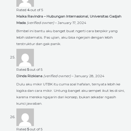
Rated
4
out of 5
Maika Ravindra – Hubungan Internasional, Universitas Gadjah
Mada
(verified owner)
–
January 17, 2024
Bimbel ini bantu aku banget buat ngerti cara berpikir yang
lebih sistematis. Pas ujian, aku bisa ngerjain dengan lebih
terstruktur dan gak panik.
Rated
5
out of 5
Dinda Rizkiana
(verified owner)
–
January 28, 2024
Dulu aku mikir UTBK itu cuma soal hafalan, ternyata lebih ke
logika dan cara mikir. Untung banget aku sempet ikut les di sini,
karena mereka ngajarin dari konsep, bukan sekadar ngasih
kunci jawaban.
Rated
5
out of 5