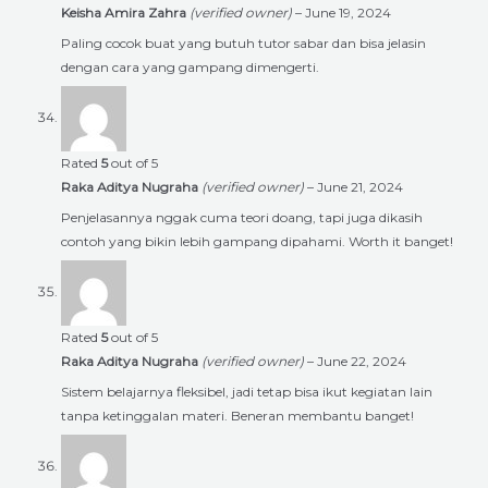
Keisha Amira Zahra
(verified owner)
–
June 19, 2024
Paling cocok buat yang butuh tutor sabar dan bisa jelasin
dengan cara yang gampang dimengerti.
Rated
5
out of 5
Raka Aditya Nugraha
(verified owner)
–
June 21, 2024
Penjelasannya nggak cuma teori doang, tapi juga dikasih
contoh yang bikin lebih gampang dipahami. Worth it banget!
Rated
5
out of 5
Raka Aditya Nugraha
(verified owner)
–
June 22, 2024
Sistem belajarnya fleksibel, jadi tetap bisa ikut kegiatan lain
tanpa ketinggalan materi. Beneran membantu banget!