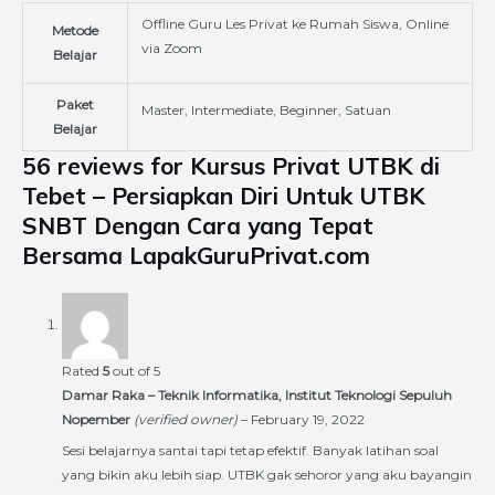
Offline Guru Les Privat ke Rumah Siswa, Online
Metode
via Zoom
Belajar
Paket
Master, Intermediate, Beginner, Satuan
Belajar
56 reviews for
Kursus Privat UTBK di
Tebet – Persiapkan Diri Untuk UTBK
SNBT Dengan Cara yang Tepat
Bersama LapakGuruPrivat.com
Rated
5
out of 5
Damar Raka – Teknik Informatika, Institut Teknologi Sepuluh
Nopember
(verified owner)
–
February 19, 2022
Sesi belajarnya santai tapi tetap efektif. Banyak latihan soal
yang bikin aku lebih siap. UTBK gak sehoror yang aku bayangin