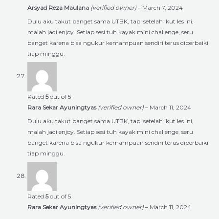
Arsyad Reza Maulana
(verified owner)
–
March 7, 2024
Dulu aku takut banget sama UTBK, tapi setelah ikut les ini,
malah jadi enjoy. Setiap sesi tuh kayak mini challenge, seru
banget karena bisa ngukur kemampuan sendiri terus diperbaiki
tiap minggu.
Rated
5
out of 5
Rara Sekar Ayuningtyas
(verified owner)
–
March 11, 2024
Dulu aku takut banget sama UTBK, tapi setelah ikut les ini,
malah jadi enjoy. Setiap sesi tuh kayak mini challenge, seru
banget karena bisa ngukur kemampuan sendiri terus diperbaiki
tiap minggu.
Rated
5
out of 5
Rara Sekar Ayuningtyas
(verified owner)
–
March 11, 2024