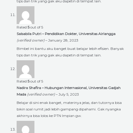
tips dan trik yang gak aku dapetin di tempat lain.
Rated
5
out of 5
Salsabila Putri – Pendidikan Dokter, Universitas Airlangga
(verified owner)
–
January 28, 2023
Bimbel ini bantu aku banget buat belajar lebih efisien. Banyak
tips dan trik yang gak aku dapetin di tempat lain.
Rated
5
out of 5
Nadira Shafira – Hubungan Internasional, Universitas Gadjah
Mada
(verified owner)
–
July 5, 2023
Belajar di sini enak banget, materinya jelas, dan tutornya bisa
bikin soal rumit jadi lebih gampang dipahami. Gak nyangka
akhirnya bisa lolos ke PTN Impian gw.