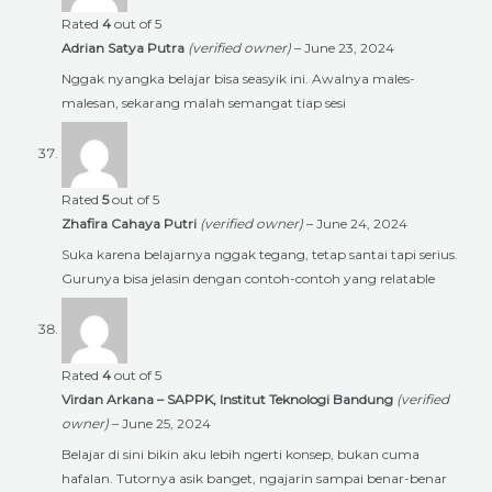
Rated
4
out of 5
Adrian Satya Putra
(verified owner)
–
June 23, 2024
Nggak nyangka belajar bisa seasyik ini. Awalnya males-
malesan, sekarang malah semangat tiap sesi
Rated
5
out of 5
Zhafira Cahaya Putri
(verified owner)
–
June 24, 2024
Suka karena belajarnya nggak tegang, tetap santai tapi serius.
Gurunya bisa jelasin dengan contoh-contoh yang relatable
Rated
4
out of 5
Virdan Arkana – SAPPK, Institut Teknologi Bandung
(verified
owner)
–
June 25, 2024
Belajar di sini bikin aku lebih ngerti konsep, bukan cuma
hafalan. Tutornya asik banget, ngajarin sampai benar-benar