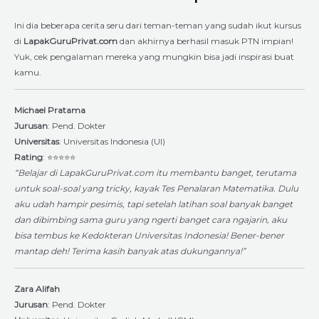
Ini dia beberapa cerita seru dari teman-teman yang sudah ikut kursus
di
LapakGuruPrivat.com
dan akhirnya berhasil masuk PTN impian!
Yuk, cek pengalaman mereka yang mungkin bisa jadi inspirasi buat
kamu.
Michael Pratama
Jurusan
: Pend. Dokter
Universitas
: Universitas Indonesia (UI)
Rating
: ⭐⭐⭐⭐⭐
“Belajar di LapakGuruPrivat.com itu membantu banget, terutama
untuk soal-soal yang tricky, kayak Tes Penalaran Matematika. Dulu
aku udah hampir pesimis, tapi setelah latihan soal banyak banget
dan dibimbing sama guru yang ngerti banget cara ngajarin, aku
bisa tembus ke Kedokteran Universitas Indonesia! Bener-bener
mantap deh! Terima kasih banyak atas dukungannya!”
Zara Alifah
Jurusan
: Pend. Dokter