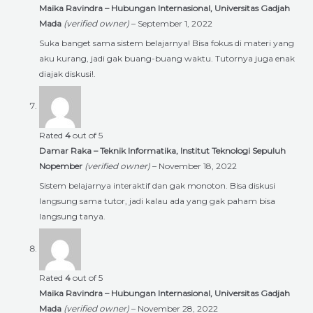
Maika Ravindra – Hubungan Internasional, Universitas Gadjah
Mada
(verified owner)
–
September 1, 2022
Suka banget sama sistem belajarnya! Bisa fokus di materi yang
aku kurang, jadi gak buang-buang waktu. Tutornya juga enak
diajak diskusi!.
Rated
4
out of 5
Damar Raka – Teknik Informatika, Institut Teknologi Sepuluh
Nopember
(verified owner)
–
November 18, 2022
Sistem belajarnya interaktif dan gak monoton. Bisa diskusi
langsung sama tutor, jadi kalau ada yang gak paham bisa
langsung tanya.
Rated
4
out of 5
Maika Ravindra – Hubungan Internasional, Universitas Gadjah
Mada
(verified owner)
–
November 28, 2022