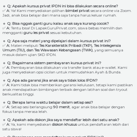
🔹
Q: Apakah kursus privat IPDN ini bisa dilakukan secara online?
✅
A:
Ya! Kami menyediakan pilihan
bimbel privat
secara online via Zoom.
Jadi, anak bisa belajar dari mana saja tanpa harus keluar rumah.
🔹
Q: Bisa nggak ganti guru kalau anak saya kurang cocok?
✅
A:
Tentu bisa! Di LapakGuruPrivat.com, siswa bebas memilih dan
mengganti
guru les privat
sesuai kebutuhan.
🔹
Q: Apa saja materi yang dipelajari dalam kursus privat ini?
✅
A:
Materi meliputi
Tes Karakteristik Pribadi (TKP), Tes Intelegensia
Umum (TIU), dan Tes Wawasan Kebangsaan (TWK)
, yang semuanya
masuk dalam ujian SKD IPDN.
🔹
Q: Bagaimana sistem pembayaran kursus privat ini?
✅
A:
Pembayaran bisa dilakukan via transfer bank atau e-wallet. Kami
juga menyediakan opsi cicilan untuk memudahkan Ayah & Bunda.
🔹
Q: Apa ada garansi jika anak saya tidak lolos IPDN?
✅
A:
Kami tidak bisa memberikan garansi kelulusan, tetapi kami pastikan
anak mendapatkan bimbingan terbaik dengan latihan soal dan tryout
berkualitas tinggi.
🔹
Q: Berapa lama waktu belajar dalam setiap sesi?
✅
A:
Setiap sesi berlangsung
90 menit
, agar anak bisa belajar dengan
fokus tanpa merasa lelah.
🔹
Q: Apakah ada diskon jika saya mendaftar lebih dari satu anak?
✅
A:
Ya, kami menyediakan
diskon khusus
untuk pendaftaran lebih dari
satu siswa!