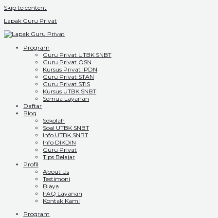
Skip to content
Lapak Guru Privat
Program
Guru Privat UTBK SNBT
Guru Privat OSN
Kursus Privat IPDN
Guru Privat STAN
Guru Privat STIS
Kursus UTBK SNBT
Semua Layanan
Daftar
Blog
Sekolah
Soal UTBK SNBT
Info UTBK SNBT
Info DIKDIN
Guru Privat
Tips Belajar
Profil
About Us
Testimoni
Biaya
FAQ Layanan
Kontak Kami
Program