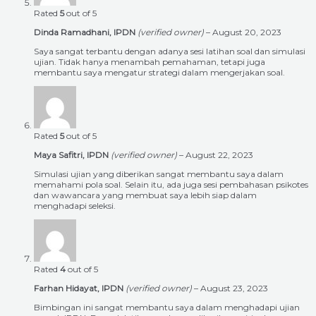
Rated
5
out of 5
Dinda Ramadhani, IPDN
(verified owner)
–
August 20, 2023
Saya sangat terbantu dengan adanya sesi latihan soal dan simulasi
ujian. Tidak hanya menambah pemahaman, tetapi juga
membantu saya mengatur strategi dalam mengerjakan soal.
Rated
5
out of 5
Maya Safitri, IPDN
(verified owner)
–
August 22, 2023
Simulasi ujian yang diberikan sangat membantu saya dalam
memahami pola soal. Selain itu, ada juga sesi pembahasan psikotes
dan wawancara yang membuat saya lebih siap dalam
menghadapi seleksi.
Rated
4
out of 5
Farhan Hidayat, IPDN
(verified owner)
–
August 23, 2023
Bimbingan ini sangat membantu saya dalam menghadapi ujian