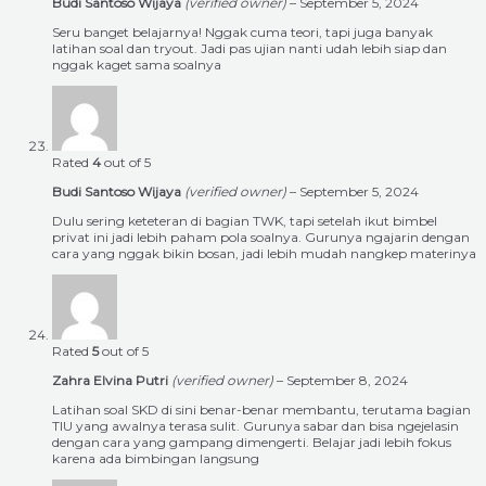
Budi Santoso Wijaya
(verified owner)
–
September 5, 2024
Seru banget belajarnya! Nggak cuma teori, tapi juga banyak
latihan soal dan tryout. Jadi pas ujian nanti udah lebih siap dan
nggak kaget sama soalnya
Rated
4
out of 5
Budi Santoso Wijaya
(verified owner)
–
September 5, 2024
Dulu sering keteteran di bagian TWK, tapi setelah ikut bimbel
privat ini jadi lebih paham pola soalnya. Gurunya ngajarin dengan
cara yang nggak bikin bosan, jadi lebih mudah nangkep materinya
Rated
5
out of 5
Zahra Elvina Putri
(verified owner)
–
September 8, 2024
Latihan soal SKD di sini benar-benar membantu, terutama bagian
TIU yang awalnya terasa sulit. Gurunya sabar dan bisa ngejelasin
dengan cara yang gampang dimengerti. Belajar jadi lebih fokus
karena ada bimbingan langsung