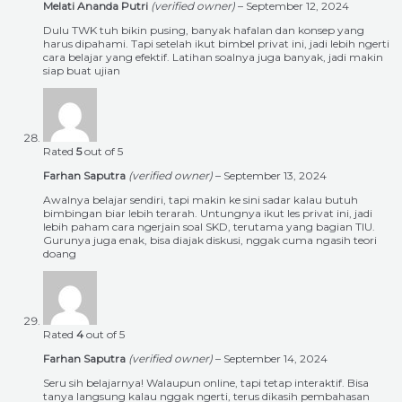
Melati Ananda Putri
(verified owner)
–
September 12, 2024
Dulu TWK tuh bikin pusing, banyak hafalan dan konsep yang
harus dipahami. Tapi setelah ikut bimbel privat ini, jadi lebih ngerti
cara belajar yang efektif. Latihan soalnya juga banyak, jadi makin
siap buat ujian
Rated
5
out of 5
Farhan Saputra
(verified owner)
–
September 13, 2024
Awalnya belajar sendiri, tapi makin ke sini sadar kalau butuh
bimbingan biar lebih terarah. Untungnya ikut les privat ini, jadi
lebih paham cara ngerjain soal SKD, terutama yang bagian TIU.
Gurunya juga enak, bisa diajak diskusi, nggak cuma ngasih teori
doang
Rated
4
out of 5
Farhan Saputra
(verified owner)
–
September 14, 2024
Seru sih belajarnya! Walaupun online, tapi tetap interaktif. Bisa
tanya langsung kalau nggak ngerti, terus dikasih pembahasan