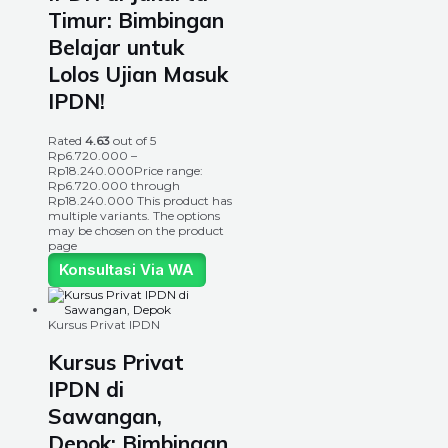
Timur: Bimbingan
Belajar untuk
Lolos Ujian Masuk
IPDN!
Rated
4.63
out of 5
Rp
6.720.000
–
Rp
18.240.000
Price range:
Rp6.720.000 through
Rp18.240.000
This product has
multiple variants. The options
may be chosen on the product
page
Konsultasi Via WA
Kursus Privat IPDN
Kursus Privat
IPDN di
Sawangan,
Depok: Bimbingan