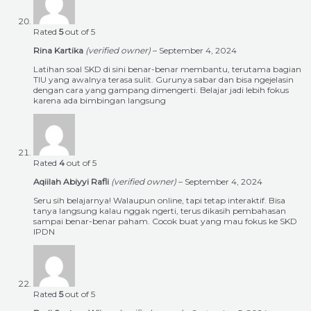
Rated
5
out of 5
Rina Kartika
(verified owner)
–
September 4, 2024
Latihan soal SKD di sini benar-benar membantu, terutama bagian
TIU yang awalnya terasa sulit. Gurunya sabar dan bisa ngejelasin
dengan cara yang gampang dimengerti. Belajar jadi lebih fokus
karena ada bimbingan langsung
Rated
4
out of 5
Aqiilah Abiyyi Rafli
(verified owner)
–
September 4, 2024
Seru sih belajarnya! Walaupun online, tapi tetap interaktif. Bisa
tanya langsung kalau nggak ngerti, terus dikasih pembahasan
sampai benar-benar paham. Cocok buat yang mau fokus ke SKD
IPDN
Rated
5
out of 5