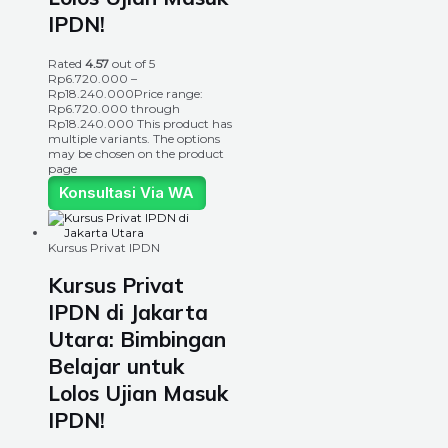
IPDN!
Rated
4.57
out of 5
Rp
6.720.000
–
Rp
18.240.000
Price range:
Rp6.720.000 through
Rp18.240.000
This product has
multiple variants. The options
may be chosen on the product
page
Konsultasi Via WA
Kursus Privat IPDN
Kursus Privat
IPDN di Jakarta
Utara: Bimbingan
Belajar untuk
Lolos Ujian Masuk
IPDN!