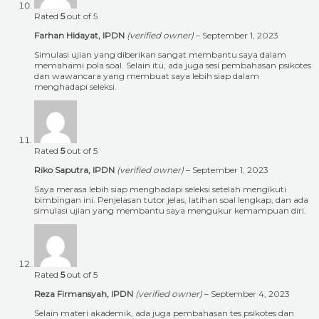
Rated
5
out of 5
Farhan Hidayat, IPDN
(verified owner)
–
September 1, 2023
Simulasi ujian yang diberikan sangat membantu saya dalam
memahami pola soal. Selain itu, ada juga sesi pembahasan psikotes
dan wawancara yang membuat saya lebih siap dalam
menghadapi seleksi.
Rated
5
out of 5
Riko Saputra, IPDN
(verified owner)
–
September 1, 2023
Saya merasa lebih siap menghadapi seleksi setelah mengikuti
bimbingan ini. Penjelasan tutor jelas, latihan soal lengkap, dan ada
simulasi ujian yang membantu saya mengukur kemampuan diri.
Rated
5
out of 5
Reza Firmansyah, IPDN
(verified owner)
–
September 4, 2023
Selain materi akademik, ada juga pembahasan tes psikotes dan