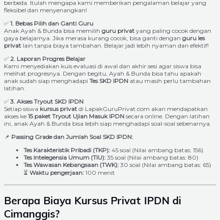
berbeda. Itulah mengapa kami memberikan pengalaman belajar yang
fleksibel dan menyenangkan!
✅
1. Bebas Pilih dan Ganti Guru
Anak Ayah & Bunda bisa memilih
guru privat
yang paling cocok dengan
gaya belajarnya. Jika merasa kurang cocok, bisa ganti dengan
guru les
privat
lain tanpa biaya tambahan. Belajar jadi lebih nyaman dan efektif!
✅
2. Laporan Progres Belajar
Kami menyediakan kuis evaluasi di awal dan akhir sesi agar siswa bisa
melihat progresnya. Dengan begitu, Ayah & Bunda bisa tahu apakah
anak sudah siap menghadapi
Tes SKD IPDN
atau masih perlu tambahan
latihan.
✅
3. Akses Tryout SKD IPDN
Setiap siswa
kursus privat
di LapakGuruPrivat.com akan mendapatkan
akses ke
15 paket Tryout Ujian Masuk IPDN
secara online. Dengan latihan
ini, anak Ayah & Bunda bisa lebih siap menghadapi soal-soal sebenarnya.
📌
Passing Grade dan Jumlah Soal SKD IPDN:
Tes Karakteristik Pribadi (TKP):
45 soal (Nilai ambang batas: 156)
Tes Intelegensia Umum (TIU):
35 soal (Nilai ambang batas: 80)
Tes Wawasan Kebangsaan (TWK):
30 soal (Nilai ambang batas: 65)
⏳
Waktu pengerjaan:
100 menit
Berapa Biaya Kursus Privat IPDN di
Cimanggis?