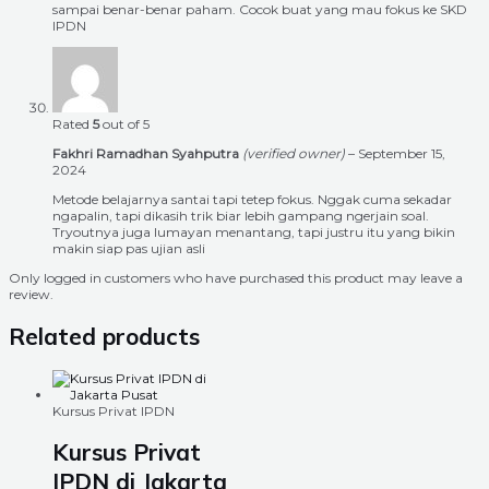
sampai benar-benar paham. Cocok buat yang mau fokus ke SKD
IPDN
Rated
5
out of 5
Fakhri Ramadhan Syahputra
(verified owner)
–
September 15,
2024
Metode belajarnya santai tapi tetep fokus. Nggak cuma sekadar
ngapalin, tapi dikasih trik biar lebih gampang ngerjain soal.
Tryoutnya juga lumayan menantang, tapi justru itu yang bikin
makin siap pas ujian asli
Only logged in customers who have purchased this product may leave a
review.
Related products
Kursus Privat IPDN
Kursus Privat
IPDN di Jakarta