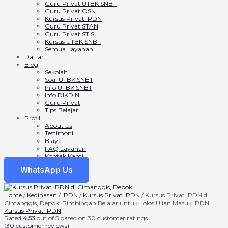
Guru Privat UTBK SNBT
Guru Privat OSN
Kursus Privat IPDN
Guru Privat STAN
Guru Privat STIS
Kursus UTBK SNBT
Semua Layanan
Daftar
Blog
Sekolah
Soal UTBK SNBT
Info UTBK SNBT
Info DIKDIN
Guru Privat
Tips Belajar
Profil
About Us
Testimoni
Biaya
FAQ Layanan
Kontak Kami
WhatsApp Us
Home
/
Kedinasan
/
IPDN
/
Kursus Privat IPDN
/ Kursus Privat IPDN di
Cimanggis, Depok: Bimbingan Belajar untuk Lolos Ujian Masuk IPDN!
Kursus Privat IPDN
Rated
4.53
out of 5 based on
30
customer ratings
(
30
customer reviews)