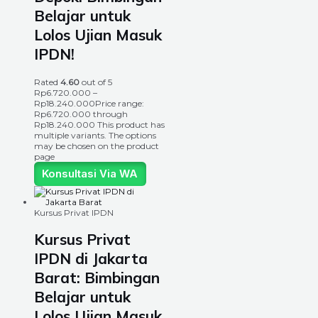
Belajar untuk
Lolos Ujian Masuk
IPDN!
Rated
4.60
out of 5
Rp
6.720.000
–
Rp
18.240.000
Price range:
Rp6.720.000 through
Rp18.240.000
This product has
multiple variants. The options
may be chosen on the product
page
Konsultasi Via WA
Kursus Privat IPDN
Kursus Privat
IPDN di Jakarta
Barat: Bimbingan
Belajar untuk
Lolos Ujian Masuk