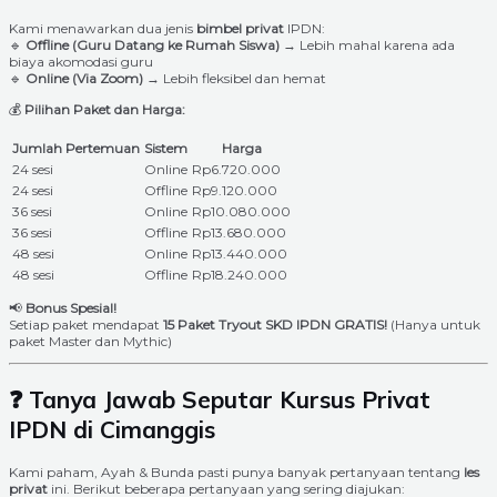
Kami menawarkan dua jenis
bimbel privat
IPDN:
🔹
Offline (Guru Datang ke Rumah Siswa)
→ Lebih mahal karena ada
biaya akomodasi guru
🔹
Online (Via Zoom)
→ Lebih fleksibel dan hemat
💰
Pilihan Paket dan Harga:
Jumlah Pertemuan
Sistem
Harga
24 sesi
Online
Rp6.720.000
24 sesi
Offline
Rp9.120.000
36 sesi
Online
Rp10.080.000
36 sesi
Offline
Rp13.680.000
48 sesi
Online
Rp13.440.000
48 sesi
Offline
Rp18.240.000
📢
Bonus Spesial!
Setiap paket mendapat
15 Paket Tryout SKD IPDN GRATIS!
(Hanya untuk
paket Master dan Mythic)
❓ Tanya Jawab Seputar Kursus Privat
IPDN di Cimanggis
Kami paham, Ayah & Bunda pasti punya banyak pertanyaan tentang
les
privat
ini. Berikut beberapa pertanyaan yang sering diajukan: