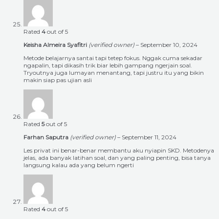
Rated
4
out of 5
Keisha Almeira Syafitri
(verified owner)
–
September 10, 2024
Metode belajarnya santai tapi tetep fokus. Nggak cuma sekadar
ngapalin, tapi dikasih trik biar lebih gampang ngerjain soal.
Tryoutnya juga lumayan menantang, tapi justru itu yang bikin
makin siap pas ujian asli
Rated
5
out of 5
Farhan Saputra
(verified owner)
–
September 11, 2024
Les privat ini benar-benar membantu aku nyiapin SKD. Metodenya
jelas, ada banyak latihan soal, dan yang paling penting, bisa tanya
langsung kalau ada yang belum ngerti
Rated
4
out of 5