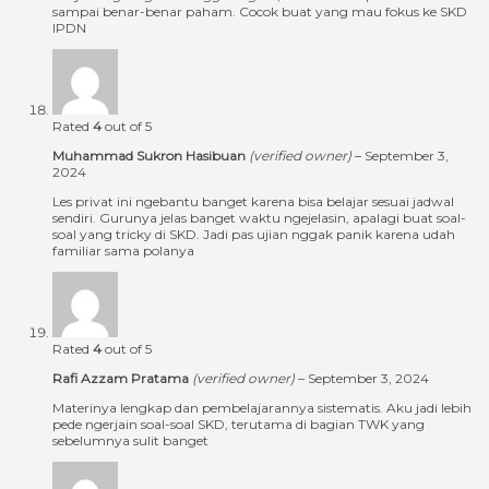
sampai benar-benar paham. Cocok buat yang mau fokus ke SKD
IPDN
Rated
4
out of 5
Muhammad Sukron Hasibuan
(verified owner)
–
September 3,
2024
Les privat ini ngebantu banget karena bisa belajar sesuai jadwal
sendiri. Gurunya jelas banget waktu ngejelasin, apalagi buat soal-
soal yang tricky di SKD. Jadi pas ujian nggak panik karena udah
familiar sama polanya
Rated
4
out of 5
Rafi Azzam Pratama
(verified owner)
–
September 3, 2024
Materinya lengkap dan pembelajarannya sistematis. Aku jadi lebih
pede ngerjain soal-soal SKD, terutama di bagian TWK yang
sebelumnya sulit banget