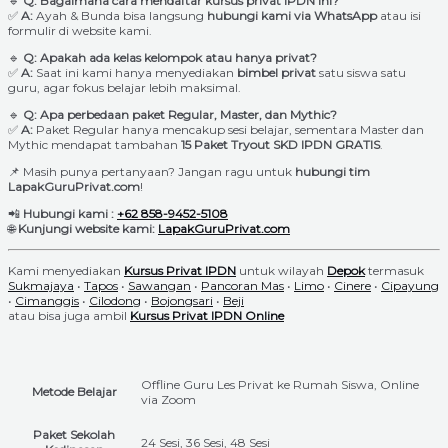
🔹
Q: Bagaimana cara mendaftar kursus privat IPDN ini?
✅
A:
Ayah & Bunda bisa langsung
hubungi kami via WhatsApp
atau isi
formulir di website kami.
🔹
Q: Apakah ada kelas kelompok atau hanya privat?
✅
A:
Saat ini kami hanya menyediakan
bimbel privat
satu siswa satu
guru, agar fokus belajar lebih maksimal.
🔹
Q: Apa perbedaan paket Regular, Master, dan Mythic?
✅
A:
Paket Regular hanya mencakup sesi belajar, sementara Master dan
Mythic mendapat tambahan
15 Paket Tryout SKD IPDN GRATIS
.
📌 Masih punya pertanyaan? Jangan ragu untuk
hubungi tim
LapakGuruPrivat.com
!
📲
Hubungi kami :
+62 858-9452-5108
🌐
Kunjungi website kami:
LapakGuruPrivat.com
Kami menyediakan
Kursus Privat IPDN
untuk wilayah
Depok
termasuk
Sukmajaya
•
Tapos
•
Sawangan
•
Pancoran Mas
•
Limo
•
Cinere
•
Cipayung
•
Cimanggis
•
Cilodong
•
Bojongsari
•
Beji
atau bisa juga ambil
Kursus Privat IPDN Online
Offline Guru Les Privat ke Rumah Siswa, Online
Metode Belajar
via Zoom
Paket Sekolah
24 Sesi, 36 Sesi, 48 Sesi