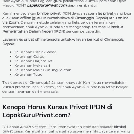
Halo Ayah & Bunda! Lagi cari
guru privat
terbaik untuk persiapan Ujian
Masuk IPDN?
LapakGuruPrivat.com
siap membantu!
Kami menyediakan
bimbel privat
IPDN dengan sistem
les privat
yang bisa
dilakukan
offline (guru ke rumah siswa di Cimanggis, Depok)
atau
online
via Zoom
. Dengan metode belajar yang fleksibel dan terarah, kami
memastikan anak Ayah & Bunda siap menghadapi tes masuk
Institut
Pemerintahan Dalam Negeri (IPDN)
dengan percaya diri.
Layanan les privat offline tersedia untuk wilayah berikut di Cimanggis,
Depok:
Kelurahan Cisalak Pasar
Kelurahan Curug
Kelurahan Harjamukti
Kelurahan Mekarsari
Kelurahan Pasir Gunung Selatan
Kelurahan Tugu
Tidak berada di Cimanggis? Jangan khawatir! Kami juga menyediakan
kursus privat
online via Zoom, jadi anak Ayah & Bunda bisa tetap belajar
dengan nyaman dari mana saja.
Kenapa Harus Kursus Privat IPDN di
LapakGuruPrivat.com?
Di LapakGuruPrivat.com, kami menawarkan lebih dari sekadar
bimbel
privat
biasa. Kami paham bahwa setiap siswa memiliki gaya belajar yang