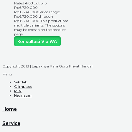
Rated
4.60
out of 5
Rp
6.720.000
–
Rp
18.240.000
Price range:
Rp6.720.000 through
Rp18.240.000
This product has
multiple variants. The options
may be chosen on the product
page
Konsultasi Via WA
Copyright 2018 | Lapaknya Para Guru Privat Handal
Menu
Sekolah
Olimpiade
PTN
Kedinasan
Home
Service