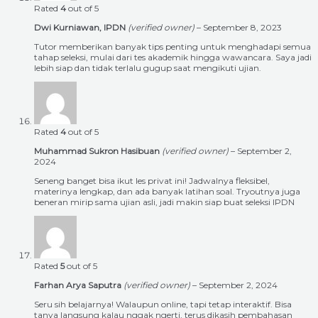
Rated
4
out of 5
Dwi Kurniawan, IPDN
(verified owner)
–
September 8, 2023
Tutor memberikan banyak tips penting untuk menghadapi semua
tahap seleksi, mulai dari tes akademik hingga wawancara. Saya jadi
lebih siap dan tidak terlalu gugup saat mengikuti ujian.
Rated
4
out of 5
Muhammad Sukron Hasibuan
(verified owner)
–
September 2,
2024
Seneng banget bisa ikut les privat ini! Jadwalnya fleksibel,
materinya lengkap, dan ada banyak latihan soal. Tryoutnya juga
beneran mirip sama ujian asli, jadi makin siap buat seleksi IPDN
Rated
5
out of 5
Farhan Arya Saputra
(verified owner)
–
September 2, 2024
Seru sih belajarnya! Walaupun online, tapi tetap interaktif. Bisa
tanya langsung kalau nggak ngerti, terus dikasih pembahasan