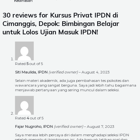
Kedinasan
30 reviews for
Kursus Privat IPDN di
Cimanggis, Depok: Bimbingan Belajar
untuk Lolos Ujian Masuk IPDN!
Rated
5
out of 5
Siti Maulida, IPDN
(verified owner)
–
August 4, 2023
Selain materi akademik, ada juga pembahasan tes psikotes dan
wawancara yang sangat berguna. Saya jadi lebih tahu bagaimana
menjawab pertanyaan yang sering muncul dalam seleksi.
Rated
4
out of 5
Fajar Nugroho, IPDN
(verified owner)
–
August 7, 2023
Saya merasa lebih percaya diri dalam menghadapi seleksi IPDN
setelah mengikuti bimbingan ini. Ada banyak latihan soal dan