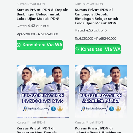
be
be
Kursus Privat IPDN
Kursus Privat IPDN
chosen
chosen
Kursus Privat IPDN di Depok:
Kursus Privat IPDN di
Bimbingan Belajar untuk
Cimanggis, Depok:
on
on
Lolos Ujian Masuk IPDN!
Bimbingan Belajar untuk
the
the
Lolos Ujian Masuk IPDN!
Rated
4.43
out of 5
product
product
Rated
4.53
out of 5
Rp
6.720.000
–
Rp
18.240.000
page
page
Rp
6.720.000
–
Rp
18.240.000
Konsultasi Via WA
Konsultasi Via WA
Price
Price
This
This
range:
range:
product
product
Rp6.720.000
Rp6.720.00
through
through
has
has
Rp18.240.000
Rp18.240.0
multiple
multiple
variants.
variants.
The
The
options
options
may
may
be
be
Kursus Privat IPDN
Kursus Privat IPDN
chosen
chosen
Kursus Privat IPDN di
Kursus Privat IPDN di
Pancoran Mas, Depok:
Jakarta Pusat: Bimbingan