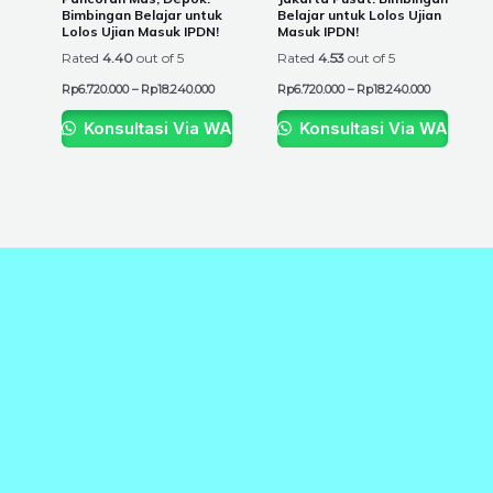
on
on
Bimbingan Belajar untuk
Belajar untuk Lolos Ujian
the
the
Lolos Ujian Masuk IPDN!
Masuk IPDN!
product
product
Rated
4.40
out of 5
Rated
4.53
out of 5
page
page
Rp
6.720.000
–
Rp
18.240.000
Rp
6.720.000
–
Rp
18.240.000
Konsultasi Via WA
Konsultasi Via WA