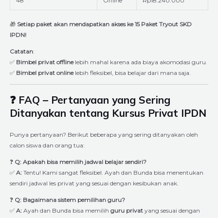
48
Offline
Rp18.240.000
🎁
Setiap paket akan mendapatkan akses ke 15 Paket Tryout SKD
IPDN!
Catatan
:
✅
Bimbel privat offline
lebih mahal karena ada biaya akomodasi guru.
✅
Bimbel privat online
lebih fleksibel, bisa belajar dari mana saja.
❓ FAQ – Pertanyaan yang Sering
Ditanyakan tentang Kursus Privat IPDN
Punya pertanyaan? Berikut beberapa yang sering ditanyakan oleh
calon siswa dan orang tua:
❓
Q: Apakah bisa memilih jadwal belajar sendiri?
✅
A:
Tentu! Kami sangat fleksibel. Ayah dan Bunda bisa menentukan
sendiri jadwal les privat yang sesuai dengan kesibukan anak.
❓
Q: Bagaimana sistem pemilihan guru?
✅
A:
Ayah dan Bunda bisa memilih
guru privat
yang sesuai dengan