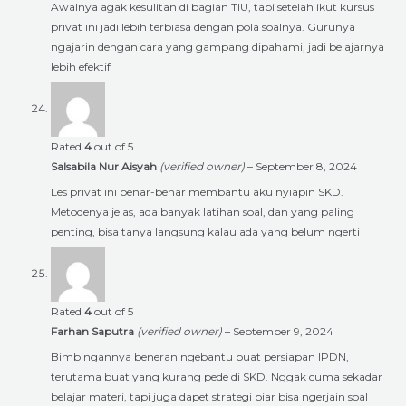
Awalnya agak kesulitan di bagian TIU, tapi setelah ikut kursus
privat ini jadi lebih terbiasa dengan pola soalnya. Gurunya
ngajarin dengan cara yang gampang dipahami, jadi belajarnya
lebih efektif
Rated
4
out of 5
Salsabila Nur Aisyah
(verified owner)
–
September 8, 2024
Les privat ini benar-benar membantu aku nyiapin SKD.
Metodenya jelas, ada banyak latihan soal, dan yang paling
penting, bisa tanya langsung kalau ada yang belum ngerti
Rated
4
out of 5
Farhan Saputra
(verified owner)
–
September 9, 2024
Bimbingannya beneran ngebantu buat persiapan IPDN,
terutama buat yang kurang pede di SKD. Nggak cuma sekadar
belajar materi, tapi juga dapet strategi biar bisa ngerjain soal