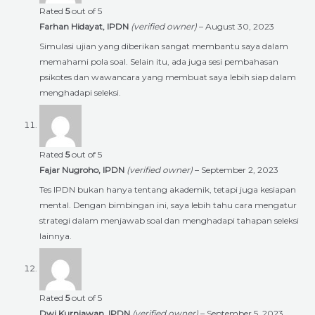
Rated
5
out of 5
Farhan Hidayat, IPDN
(verified owner)
–
August 30, 2023
Simulasi ujian yang diberikan sangat membantu saya dalam
memahami pola soal. Selain itu, ada juga sesi pembahasan
psikotes dan wawancara yang membuat saya lebih siap dalam
menghadapi seleksi.
Rated
5
out of 5
Fajar Nugroho, IPDN
(verified owner)
–
September 2, 2023
Tes IPDN bukan hanya tentang akademik, tetapi juga kesiapan
mental. Dengan bimbingan ini, saya lebih tahu cara mengatur
strategi dalam menjawab soal dan menghadapi tahapan seleksi
lainnya.
Rated
5
out of 5
Dwi Kurniawan, IPDN
(verified owner)
–
September 5, 2023