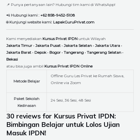
📌 Punya pertanyaan lain? Hubungi tim kami di WhatsApp!
📲
Hubungi kami :
+62 858-9452-5108
🌐
Kunjungi website kami:
LapakGuruPrivat.com
Kami menyediakan
Kursus Privat IPDN
untuk Wilayah
Jakarta Timur
•
Jakarta Pusat
•
Jakarta Selatan
•
Jakarta Utara
•
Jakarta Barat
•
Depok
•
Bogor
•
Tangerang
•
Tangerang Selatan
•
Bekasi
atau bisa juga ambil
Kursus Privat IPDN Online
Offline Guru Les Privat ke Rumah Siswa,
Metode Belajar
Online via Zoom
Paket Sekolah
24 Sesi, 36 Sesi, 48 Sesi
Kedinasan
30 reviews for
Kursus Privat IPDN:
Bimbingan Belajar untuk Lolos Ujian
Masuk IPDN!