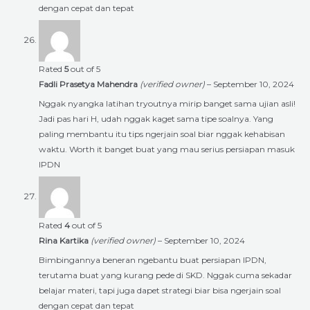
dengan cepat dan tepat
Rated
5
out of 5
Fadli Prasetya Mahendra
(verified owner)
–
September 10, 2024
Nggak nyangka latihan tryoutnya mirip banget sama ujian asli!
Jadi pas hari H, udah nggak kaget sama tipe soalnya. Yang
paling membantu itu tips ngerjain soal biar nggak kehabisan
waktu. Worth it banget buat yang mau serius persiapan masuk
IPDN
Rated
4
out of 5
Rina Kartika
(verified owner)
–
September 10, 2024
Bimbingannya beneran ngebantu buat persiapan IPDN,
terutama buat yang kurang pede di SKD. Nggak cuma sekadar
belajar materi, tapi juga dapet strategi biar bisa ngerjain soal
dengan cepat dan tepat