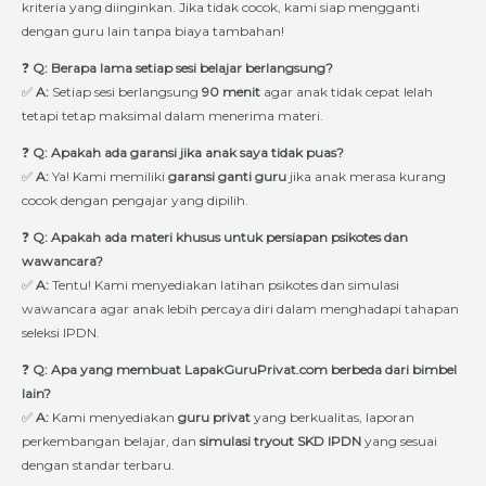
kriteria yang diinginkan. Jika tidak cocok, kami siap mengganti
dengan guru lain tanpa biaya tambahan!
❓
Q: Berapa lama setiap sesi belajar berlangsung?
✅
A:
Setiap sesi berlangsung
90 menit
agar anak tidak cepat lelah
tetapi tetap maksimal dalam menerima materi.
❓
Q: Apakah ada garansi jika anak saya tidak puas?
✅
A:
Ya! Kami memiliki
garansi ganti guru
jika anak merasa kurang
cocok dengan pengajar yang dipilih.
❓
Q: Apakah ada materi khusus untuk persiapan psikotes dan
wawancara?
✅
A:
Tentu! Kami menyediakan latihan psikotes dan simulasi
wawancara agar anak lebih percaya diri dalam menghadapi tahapan
seleksi IPDN.
❓
Q: Apa yang membuat LapakGuruPrivat.com berbeda dari bimbel
lain?
✅
A:
Kami menyediakan
guru privat
yang berkualitas, laporan
perkembangan belajar, dan
simulasi tryout SKD IPDN
yang sesuai
dengan standar terbaru.