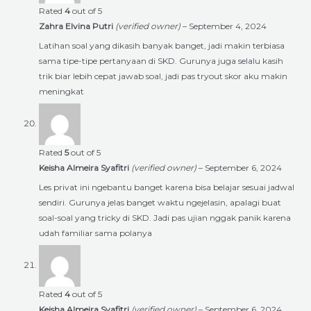
Rated
4
out of 5
Zahra Elvina Putri
(verified owner)
–
September 4, 2024
Latihan soal yang dikasih banyak banget, jadi makin terbiasa
sama tipe-tipe pertanyaan di SKD. Gurunya juga selalu kasih
trik biar lebih cepat jawab soal, jadi pas tryout skor aku makin
meningkat
Rated
5
out of 5
Keisha Almeira Syafitri
(verified owner)
–
September 6, 2024
Les privat ini ngebantu banget karena bisa belajar sesuai jadwal
sendiri. Gurunya jelas banget waktu ngejelasin, apalagi buat
soal-soal yang tricky di SKD. Jadi pas ujian nggak panik karena
udah familiar sama polanya
Rated
4
out of 5
Keisha Almeira Syafitri
(verified owner)
–
September 6, 2024