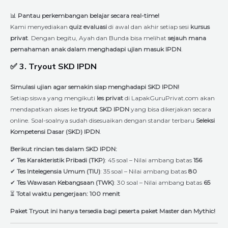
📊
Pantau perkembangan belajar secara real-time!
Kami menyediakan
quiz evaluasi
di awal dan akhir setiap sesi
kursus
privat
. Dengan begitu, Ayah dan Bunda bisa melihat
sejauh mana
pemahaman anak dalam menghadapi ujian masuk IPDN
.
✅ 3. Tryout SKD IPDN
Simulasi ujian agar semakin siap menghadapi SKD IPDN!
Setiap siswa yang mengikuti
les privat
di LapakGuruPrivat.com akan
mendapatkan akses ke
tryout SKD IPDN
yang bisa dikerjakan secara
online. Soal-soalnya sudah disesuaikan dengan standar terbaru
Seleksi
Kompetensi Dasar (SKD) IPDN
.
Berikut rincian tes dalam SKD IPDN:
✔
Tes Karakteristik Pribadi (TKP)
: 45 soal – Nilai ambang batas
156
✔
Tes Intelegensia Umum (TIU)
: 35 soal – Nilai ambang batas
80
✔
Tes Wawasan Kebangsaan (TWK)
: 30 soal – Nilai ambang batas
65
⏳
Total waktu pengerjaan: 100 menit
Paket Tryout ini hanya tersedia bagi peserta paket Master dan Mythic!