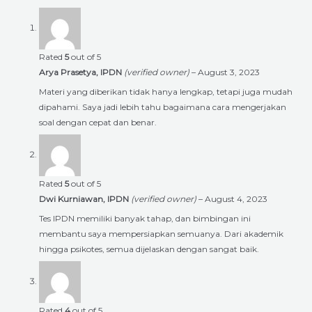
Rated
5
out of 5
Arya Prasetya, IPDN
(verified owner)
–
August 3, 2023
Materi yang diberikan tidak hanya lengkap, tetapi juga mudah
dipahami. Saya jadi lebih tahu bagaimana cara mengerjakan
soal dengan cepat dan benar.
Rated
5
out of 5
Dwi Kurniawan, IPDN
(verified owner)
–
August 4, 2023
Tes IPDN memiliki banyak tahap, dan bimbingan ini
membantu saya mempersiapkan semuanya. Dari akademik
hingga psikotes, semua dijelaskan dengan sangat baik.
Rated
4
out of 5