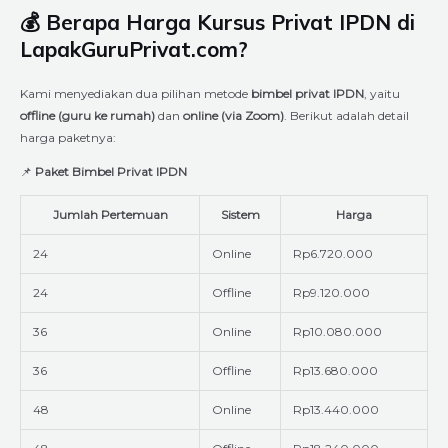
💰 Berapa Harga Kursus Privat IPDN di
LapakGuruPrivat.com?
Kami menyediakan dua pilihan metode
bimbel privat IPDN
, yaitu
offline (guru ke rumah)
dan
online (via Zoom)
. Berikut adalah detail
harga paketnya:
📌
Paket Bimbel Privat IPDN
Jumlah Pertemuan
Sistem
Harga
24
Online
Rp6.720.000
24
Offline
Rp9.120.000
36
Online
Rp10.080.000
36
Offline
Rp13.680.000
48
Online
Rp13.440.000