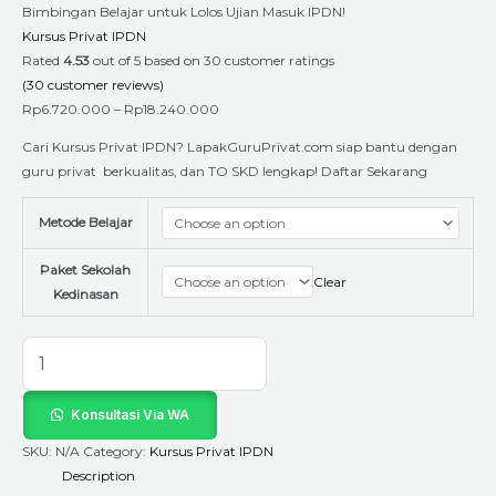
Bimbingan Belajar untuk Lolos Ujian Masuk IPDN!
Kursus Privat IPDN
Rated
4.53
out of 5 based on
30
customer ratings
(
30
customer reviews)
Rp
6.720.000
–
Rp
18.240.000
Cari Kursus Privat IPDN? LapakGuruPrivat.com siap bantu dengan
guru privat berkualitas, dan TO SKD lengkap! Daftar Sekarang
Metode Belajar
Paket Sekolah
Clear
Kedinasan
Konsultasi Via WA
SKU:
N/A
Category:
Kursus Privat IPDN
Description