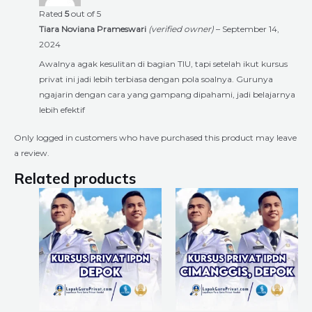
Rated
5
out of 5
Tiara Noviana Prameswari
(verified owner)
–
September 14,
2024
Awalnya agak kesulitan di bagian TIU, tapi setelah ikut kursus
privat ini jadi lebih terbiasa dengan pola soalnya. Gurunya
ngajarin dengan cara yang gampang dipahami, jadi belajarnya
lebih efektif
Only logged in customers who have purchased this product may leave
a review.
Related products
Price
Price
This
This
range:
range:
product
product
Rp6.720.000
Rp6.720.00
through
through
has
has
Rp18.240.000
Rp18.240.0
multiple
multiple
variants.
variants.
The
The
options
options
may
may