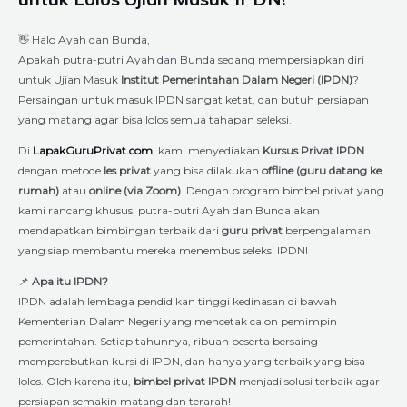
👋 Halo Ayah dan Bunda,
Apakah putra-putri Ayah dan Bunda sedang mempersiapkan diri
untuk Ujian Masuk
Institut Pemerintahan Dalam Negeri (IPDN)
?
Persaingan untuk masuk IPDN sangat ketat, dan butuh persiapan
yang matang agar bisa lolos semua tahapan seleksi.
Di
LapakGuruPrivat.com
, kami menyediakan
Kursus Privat IPDN
dengan metode
les privat
yang bisa dilakukan
offline (guru datang ke
rumah)
atau
online (via Zoom)
. Dengan program bimbel privat yang
kami rancang khusus, putra-putri Ayah dan Bunda akan
mendapatkan bimbingan terbaik dari
guru privat
berpengalaman
yang siap membantu mereka menembus seleksi IPDN!
📌
Apa itu IPDN?
IPDN adalah lembaga pendidikan tinggi kedinasan di bawah
Kementerian Dalam Negeri yang mencetak calon pemimpin
pemerintahan. Setiap tahunnya, ribuan peserta bersaing
memperebutkan kursi di IPDN, dan hanya yang terbaik yang bisa
lolos. Oleh karena itu,
bimbel privat IPDN
menjadi solusi terbaik agar
persiapan semakin matang dan terarah!