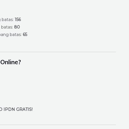
 batas:
156
 batas:
80
bang batas:
65
Online?
KD IPDN GRATIS!