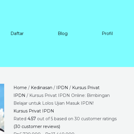
Daftar
Blog
Profil
Kursus
Price
Home
/
Kedinasan
/
IPDN
/
Kursus Privat
Privat
range:
IPDN
/ Kursus Privat IPDN Online: Bimbingan
IPDN
Rp6.720.000
Belajar untuk Lolos Ujian Masuk IPDN!
Online:
through
Kursus Privat IPDN
Bimbingan
Rp13.440.000
Rated
4.57
out of 5 based on
30
customer ratings
Belajar
(
30
customer reviews)