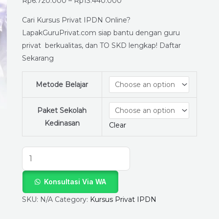
untuk
Rp
6.720.000
–
Rp
13.440.000
Lolos
Cari Kursus Privat IPDN Online?
Ujian
LapakGuruPrivat.com siap bantu dengan guru
Masuk
privat berkualitas, dan TO SKD lengkap! Daftar
IPDN!
Sekarang
quantity
Metode Belajar
Paket Sekolah
Kedinasan
Clear
Konsultasi Via WA
SKU:
N/A
Category:
Kursus Privat IPDN