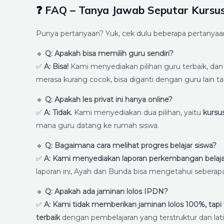
❓ FAQ – Tanya Jawab Seputar Kursus
Punya pertanyaan? Yuk, cek dulu beberapa pertanyaan 
🔹
Q: Apakah bisa memilih guru sendiri?
✅
A: Bisa!
Kami menyediakan pilihan guru terbaik, dan 
merasa kurang cocok, bisa diganti dengan guru lain t
🔹
Q: Apakah les privat ini hanya online?
✅
A: Tidak.
Kami menyediakan dua pilihan, yaitu
kursu
mana guru datang ke rumah siswa.
🔹
Q: Bagaimana cara melihat progres belajar siswa?
✅
A: Kami menyediakan laporan perkembangan belajar be
laporan ini, Ayah dan Bunda bisa mengetahui sebera
🔹
Q: Apakah ada jaminan lolos IPDN?
✅
A: Kami tidak memberikan jaminan lolos 100%, ta
terbaik
dengan pembelajaran yang terstruktur dan latih