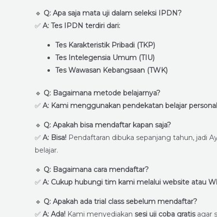
🔹
Q: Apa saja mata uji dalam seleksi IPDN?
✅
A: Tes IPDN terdiri dari:
Tes Karakteristik Pribadi (TKP)
Tes Intelegensia Umum (TIU)
Tes Wawasan Kebangsaan (TWK)
🔹
Q: Bagaimana metode belajarnya?
✅
A: Kami menggunakan pendekatan belajar personal, int
🔹
Q: Apakah bisa mendaftar kapan saja?
✅
A: Bisa!
Pendaftaran dibuka sepanjang tahun, jadi 
belajar.
🔹
Q: Bagaimana cara mendaftar?
✅
A: Cukup hubungi tim kami melalui website atau 
🔹
Q: Apakah ada trial class sebelum mendaftar?
✅
A: Ada!
Kami menyediakan
sesi uji coba gratis
agar 