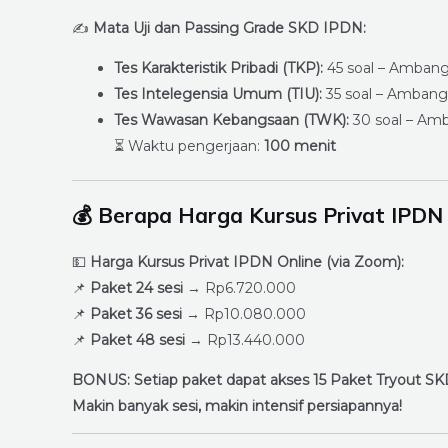
✍
Mata Uji dan Passing Grade SKD IPDN:
Tes Karakteristik Pribadi (TKP):
45 soal – Ambang
Tes Intelegensia Umum (TIU):
35 soal – Ambang
Tes Wawasan Kebangsaan (TWK):
30 soal – Am
⏳ Waktu pengerjaan:
100 menit
💰
Berapa Harga Kursus Privat IPDN 
💵
Harga Kursus Privat IPDN Online (via Zoom):
📌
Paket 24 sesi
→ Rp6.720.000
📌
Paket 36 sesi
→ Rp10.080.000
📌
Paket 48 sesi
→ Rp13.440.000
BONUS: Setiap paket dapat akses 15 Paket Tryout S
Makin banyak sesi, makin intensif persiapannya!