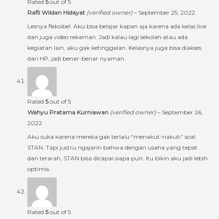
Rated
5
out of 5
Rafli Wildan Hidayat
(verified owner)
–
September 25, 2022
Lesnya fleksibel. Aku bisa belajar kapan aja karena ada kelas live
dan juga video rekaman. Jadi kalau lagi sekolah atau ada
kegiatan lain, aku gak ketinggalan. Kelasnya juga bisa diakses
dari HP, jadi benar-benar nyaman.
Rated
5
out of 5
Wahyu Pratama Kurniawan
(verified owner)
–
September 26,
2022
Aku suka karena mereka gak terlalu “menakut-nakuti” soal
STAN. Tapi justru ngajarin bahwa dengan usaha yang tepat
dan terarah, STAN bisa dicapai siapa pun. Itu bikin aku jadi lebih
optimis.
Rated
5
out of 5