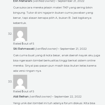
Elin Maharani
(verified owner)
–
September 21, 2022
Gue suka cara mereka jelasin materi TKP yang sering bikin
bingung. Tutor di sini ngajarin bukan cuma jawaban yang
benar, tapi alasan kenapa pilih A, bukan B. Jadi logikanya
kebentuk.
Rated
5
out of 5
Siti Rahmawati
(verified owner)
–
September 21, 2022
Gak cuma buat yang di kota besar, anak daerah kayak aku juga
bisa ngerasain bimbel berkualitas tinggi berkat sistem online
mereka. Sinyal pas-pasan pun masih bisa ikutan kelas karena
ada versi ringan-nya.
Rated
5
out of 5
Aldi Reihan
(verified owner)
–
September 22, 2022
Yang unik dari bimbel ini tuh adanya forum diskusi. Kita bisa