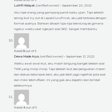
Luthfi Hidayat
(verified owner)
–
September 20, 2022
Aku tipe orang yang gampang panik kalau ujian. Tapi setelah
sering ikut try out di LapakGuruPrivat, aku jadi terbiasa dengan
format soalnya. Bahkan dikasih tips-tips teknis kayak gimana
ngatur waktu saat ngerjain soal SKD. Sangat membantu.
Rated
5
out of 5
Dewa Made Arya
(verified owner)
–
September 21, 2022
Waktu awal-awal ikut, aku masih bingung banget bedain soal
TWK yang mirip-mirip. Tapi setelah ikut sesi penguatan materi
dan diskusi kelompok kecil, aku jadi lebih jago ngelihat pola soal
dan mikir lebih efisien. Ini yang gak aku dapetin dari bimbel
sebelumnya.
Rated
4
out of 5