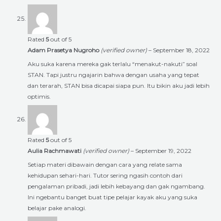
Rated
5
out of 5
Adam Prasetya Nugroho
(verified owner)
–
September 18, 2022
Aku suka karena mereka gak terlalu “menakut-nakuti” soal
STAN. Tapi justru ngajarin bahwa dengan usaha yang tepat
dan terarah, STAN bisa dicapai siapa pun. Itu bikin aku jadi lebih
optimis.
Rated
5
out of 5
Aulia Rachmawati
(verified owner)
–
September 19, 2022
Setiap materi dibawain dengan cara yang relate sama
kehidupan sehari-hari. Tutor sering ngasih contoh dari
pengalaman pribadi, jadi lebih kebayang dan gak ngambang.
Ini ngebantu banget buat tipe pelajar kayak aku yang suka
belajar pake analogi.