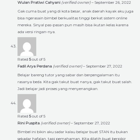
Wulan Pratiwi Cahyani
(verified owner)
–
September 26, 2022
Gak cuma buat yang di kota besar, anak daerah kayak aku juga
bisa ngerasain bimbel berkualitas tinggi berkat sistem online
mereka. Sinyal pas-pasan pun masih bisa ikutan kelas karena
ada versi ringan-nya.
Rated
5
out of 5
Fadil Arya Perdana
(verified owner)
–
September 27, 2022
Belajar bareng tutor yang sabar dan berpengalaman itu
rasanya beda. Kita gak takut buat nanya, gak takut buat salah.
Jadi belajar jadi proses yang menyenangkan.
Rated
5
out of 5
Rini Puspita
(verified owner)
–
September 27, 2022
Bimbel ini bikin aku sadar kalau belajar buat STAN itu bukan
sekadar hafalan, tapi pemahaman. Kita dilatih buat berpikir