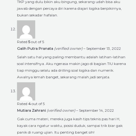
TKP yang dulu bikin aku bingung, sekarang udah bisa aku
jawab dengan percaya diri karena diajari logika berpikirnya,
bukan sekadar hafalan.
Rated
5
out of 5
Galih Putra Pranata
(verified owner)
–
September 13, 2022
Salah satu hal yang paling membantu adalah latihan-latihan
soal intensifnya. Aku ngerasa makin jago di bagian TIU karena
tiap minggu selalu ada drilling soal logika dan numerik.
Awalnya lemah banget, sekarang malah jadi senjata.
Rated
4
out of 5
Mutiara Zahrani
(verified owner)
–
September 14, 2022
Gak cuma materi, mereka juga kasih tips teknis pas hari H,
kayak cara ngatur waktu, posisi duduk, sampai trik biar gak
panik di ruang ujian. Itu penting banget sih!