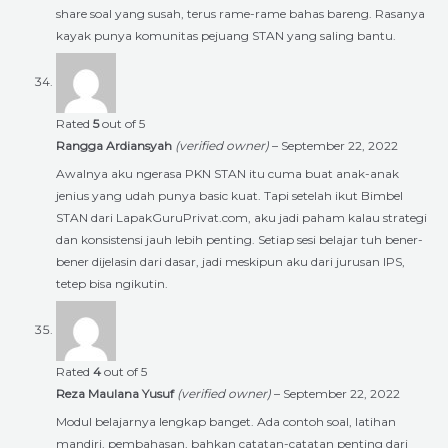
share soal yang susah, terus rame-rame bahas bareng. Rasanya
kayak punya komunitas pejuang STAN yang saling bantu.
Rated
5
out of 5
Rangga Ardiansyah
(verified owner)
–
September 22, 2022
Awalnya aku ngerasa PKN STAN itu cuma buat anak-anak
jenius yang udah punya basic kuat. Tapi setelah ikut Bimbel
STAN dari LapakGuruPrivat.com, aku jadi paham kalau strategi
dan konsistensi jauh lebih penting. Setiap sesi belajar tuh bener-
bener dijelasin dari dasar, jadi meskipun aku dari jurusan IPS,
tetep bisa ngikutin.
Rated
4
out of 5
Reza Maulana Yusuf
(verified owner)
–
September 22, 2022
Modul belajarnya lengkap banget. Ada contoh soal, latihan
mandiri, pembahasan, bahkan catatan-catatan penting dari