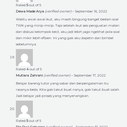
Rated
5
out of 5
Dewa Made Arya
(verified owner)
–
September 16, 2022
Waktu awal-awal ikut, aku masih bingung banget bedain soal
TWK yang mirip-mirip. Tapi setelah ikut sesi penguatan materi
dan diskusi kelompok kecil, aku jadi lebih jago ngelihat pola soal
dan mikir lebih efisien. Ini yang gak aku dapetin dari bimbel
sebelumnya.
Rated
4
out of 5
Mutiara Zahrani
(verified owner)
–
September 17, 2022
Belajar bareng tutor yang sabar dan berpengalaman itu
rasanya beda. Kita gak takut buat nanya, gak takut buat salah.
Jadi belajar jadi proses yang menyenangkan.
Rated
5
out of 5
Rio Dwi Cahyono
(verified owner)
–
September 17, 2022