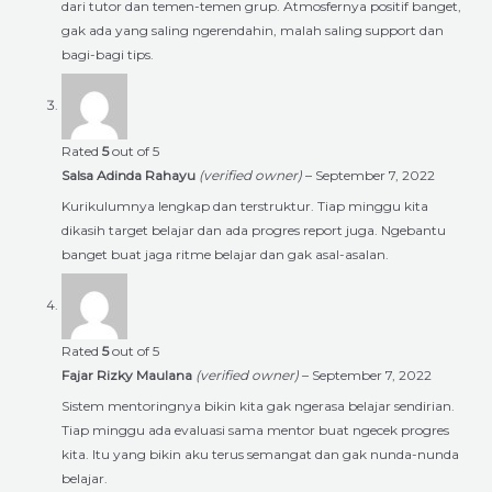
dari tutor dan temen-temen grup. Atmosfernya positif banget,
gak ada yang saling ngerendahin, malah saling support dan
bagi-bagi tips.
Rated
5
out of 5
Salsa Adinda Rahayu
(verified owner)
–
September 7, 2022
Kurikulumnya lengkap dan terstruktur. Tiap minggu kita
dikasih target belajar dan ada progres report juga. Ngebantu
banget buat jaga ritme belajar dan gak asal-asalan.
Rated
5
out of 5
Fajar Rizky Maulana
(verified owner)
–
September 7, 2022
Sistem mentoringnya bikin kita gak ngerasa belajar sendirian.
Tiap minggu ada evaluasi sama mentor buat ngecek progres
kita. Itu yang bikin aku terus semangat dan gak nunda-nunda
belajar.