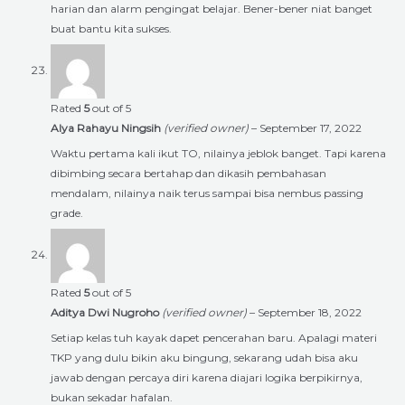
harian dan alarm pengingat belajar. Bener-bener niat banget
buat bantu kita sukses.
Rated
5
out of 5
Alya Rahayu Ningsih
(verified owner)
–
September 17, 2022
Waktu pertama kali ikut TO, nilainya jeblok banget. Tapi karena
dibimbing secara bertahap dan dikasih pembahasan
mendalam, nilainya naik terus sampai bisa nembus passing
grade.
Rated
5
out of 5
Aditya Dwi Nugroho
(verified owner)
–
September 18, 2022
Setiap kelas tuh kayak dapet pencerahan baru. Apalagi materi
TKP yang dulu bikin aku bingung, sekarang udah bisa aku
jawab dengan percaya diri karena diajari logika berpikirnya,
bukan sekadar hafalan.