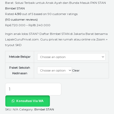
Barat: Solusi Terbaik untuk Anak Ayah dan Bunda Masuk PKN STAN
Bimbel STAN
Rated
4.90
out of 5 based on
90
customer ratings
(
90
customer reviews)
Rp
6.720.000
–
Rp
18.240.000
Ingin anak lolos STAN? Daftar Bimbel STAN di Jakarta Barat bersama
LapakGuruPrivat.com. Guru privat ke rumah atau online via Zoom +
tryout SKD
Metode Belajar
Paket Sekolah
Clear
Kedinasan
Konsultasi Via WA
SKU:
N/A
Category:
Bimbel STAN