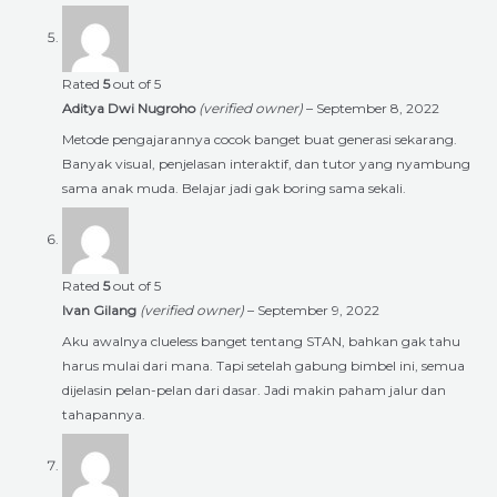
Rated
5
out of 5
Aditya Dwi Nugroho
(verified owner)
–
September 8, 2022
Metode pengajarannya cocok banget buat generasi sekarang.
Banyak visual, penjelasan interaktif, dan tutor yang nyambung
sama anak muda. Belajar jadi gak boring sama sekali.
Rated
5
out of 5
Ivan Gilang
(verified owner)
–
September 9, 2022
Aku awalnya clueless banget tentang STAN, bahkan gak tahu
harus mulai dari mana. Tapi setelah gabung bimbel ini, semua
dijelasin pelan-pelan dari dasar. Jadi makin paham jalur dan
tahapannya.