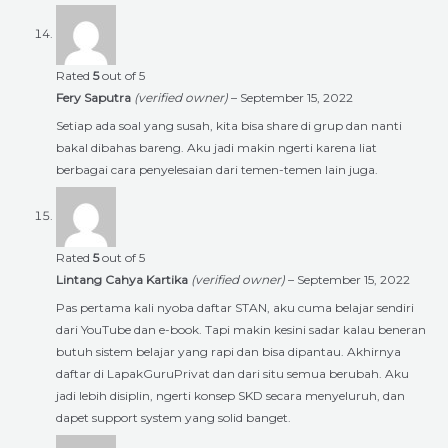
Rated
5
out of 5
Fery Saputra
(verified owner)
–
September 15, 2022
Setiap ada soal yang susah, kita bisa share di grup dan nanti
bakal dibahas bareng. Aku jadi makin ngerti karena liat
berbagai cara penyelesaian dari temen-temen lain juga.
Rated
5
out of 5
Lintang Cahya Kartika
(verified owner)
–
September 15, 2022
Pas pertama kali nyoba daftar STAN, aku cuma belajar sendiri
dari YouTube dan e-book. Tapi makin kesini sadar kalau beneran
butuh sistem belajar yang rapi dan bisa dipantau. Akhirnya
daftar di LapakGuruPrivat dan dari situ semua berubah. Aku
jadi lebih disiplin, ngerti konsep SKD secara menyeluruh, dan
dapet support system yang solid banget.