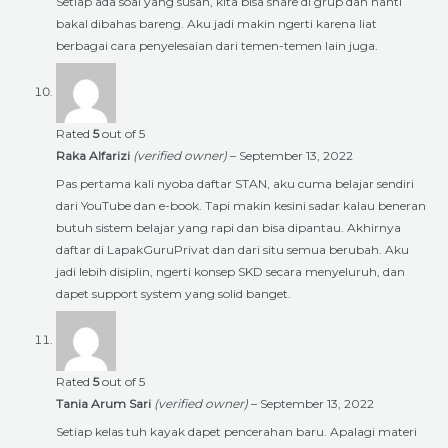
Setiap ada soal yang susah, kita bisa share di grup dan nanti
bakal dibahas bareng. Aku jadi makin ngerti karena liat
berbagai cara penyelesaian dari temen-temen lain juga.
Rated
5
out of 5
Raka Alfarizi
(verified owner)
–
September 13, 2022
Pas pertama kali nyoba daftar STAN, aku cuma belajar sendiri
dari YouTube dan e-book. Tapi makin kesini sadar kalau beneran
butuh sistem belajar yang rapi dan bisa dipantau. Akhirnya
daftar di LapakGuruPrivat dan dari situ semua berubah. Aku
jadi lebih disiplin, ngerti konsep SKD secara menyeluruh, dan
dapet support system yang solid banget.
Rated
5
out of 5
Tania Arum Sari
(verified owner)
–
September 13, 2022
Setiap kelas tuh kayak dapet pencerahan baru. Apalagi materi