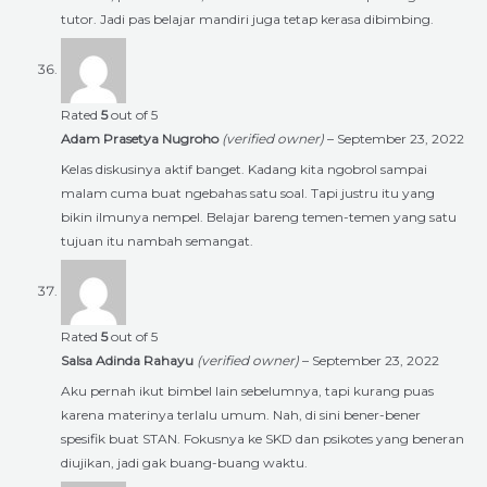
tutor. Jadi pas belajar mandiri juga tetap kerasa dibimbing.
Rated
5
out of 5
Adam Prasetya Nugroho
(verified owner)
–
September 23, 2022
Kelas diskusinya aktif banget. Kadang kita ngobrol sampai
malam cuma buat ngebahas satu soal. Tapi justru itu yang
bikin ilmunya nempel. Belajar bareng temen-temen yang satu
tujuan itu nambah semangat.
Rated
5
out of 5
Salsa Adinda Rahayu
(verified owner)
–
September 23, 2022
Aku pernah ikut bimbel lain sebelumnya, tapi kurang puas
karena materinya terlalu umum. Nah, di sini bener-bener
spesifik buat STAN. Fokusnya ke SKD dan psikotes yang beneran
diujikan, jadi gak buang-buang waktu.