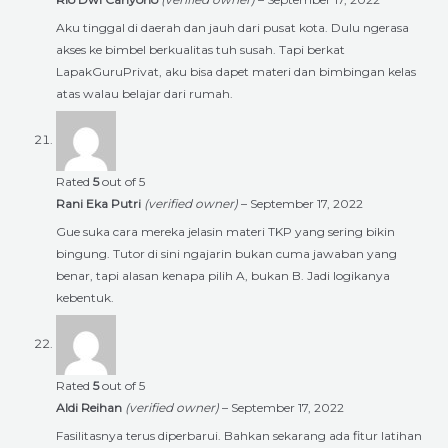
Aku tinggal di daerah dan jauh dari pusat kota. Dulu ngerasa
akses ke bimbel berkualitas tuh susah. Tapi berkat
LapakGuruPrivat, aku bisa dapet materi dan bimbingan kelas
atas walau belajar dari rumah.
Rated
5
out of 5
Rani Eka Putri
(verified owner)
–
September 17, 2022
Gue suka cara mereka jelasin materi TKP yang sering bikin
bingung. Tutor di sini ngajarin bukan cuma jawaban yang
benar, tapi alasan kenapa pilih A, bukan B. Jadi logikanya
kebentuk.
Rated
5
out of 5
Aldi Reihan
(verified owner)
–
September 17, 2022
Fasilitasnya terus diperbarui. Bahkan sekarang ada fitur latihan