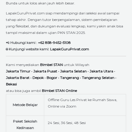
Bunda untuk lolos akan jauh lebih besar.
LapakGuruPrivat.com siap mendampingi dari seleksi awal sampai
tahap akhir. Dengan tutor berpengalaman, sistem pembelajaran
yang fleksibel, dan dukungan evaluasi lengkap, kami yakin anak bisa
tampil maksimal dalam ujian PKN STAN 2025.
📲
Hubungi kami :
+62 858-9452-5108
🌐
Kunjungi website kami:
LapakGuruPrivat.com
Kami menyediakan
Bimbel STAN
untuk Wilayah
Jakarta Timur
•
Jakarta Pusat
•
Jakarta Selatan
•
Jakarta Utara
•
Jakarta Barat
•
Depok
•
Bogor
•
Tangerang
•
Tangerang Selatan
•
Bekasi
atau bisa juga ambil
Bimbel STAN Online
Offline Guru Les Privat ke Rumah Siswa,
Metode Belajar
Online via Zoom
Paket Sekolah
24 Sesi, 36 Sesi, 48 Sesi
Kedinasan