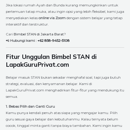
Jika lokasi rumah Ayah dan Bunda kurang memungkinkan untuk
pertemuan tatap muka, atau ingin opsi yang lebih fleksibel, kami juga
menyediakan kelas
online via Zoom
dengan sistem belajar yang tetap
interaktif dan terstruktur.
Cari
Bimbel STAN di Jakarta Barat
?
📲
Hubungi kami :
+62 858-9452-5108
Fitur Unggulan Bimbel STAN di
LapakGuruPrivat.com
Belajar masuk STAN bukan sekadar menghafal soal, tapi juga butuh
strategi, evaluasi, dan kenyamanan belajar. Kami di
LapakGuruPrivat.com menghadirkan fitur-fitur yang mendukung itu
semua.
1. Bebas Pilih dan Ganti Guru
Kamu punya kendali penuh atas siapa yang mengajar kamu. Pilih
guru sesuai gaya belajar dan kebutuhanmu. Kalau ternyata belum
cocok, tinggal minta ganti tanpa biaya tambahan. Kami ingin kamu