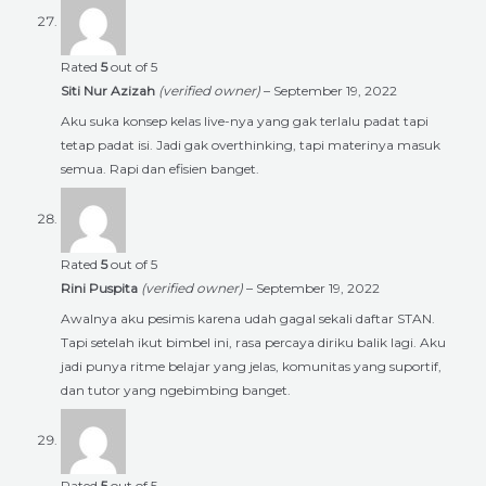
Rated
5
out of 5
Siti Nur Azizah
(verified owner)
–
September 19, 2022
Aku suka konsep kelas live-nya yang gak terlalu padat tapi
tetap padat isi. Jadi gak overthinking, tapi materinya masuk
semua. Rapi dan efisien banget.
Rated
5
out of 5
Rini Puspita
(verified owner)
–
September 19, 2022
Awalnya aku pesimis karena udah gagal sekali daftar STAN.
Tapi setelah ikut bimbel ini, rasa percaya diriku balik lagi. Aku
jadi punya ritme belajar yang jelas, komunitas yang suportif,
dan tutor yang ngebimbing banget.
Rated
5
out of 5