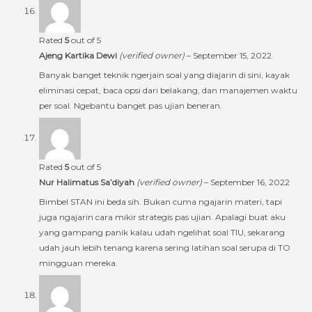
Rated
5
out of 5
Ajeng Kartika Dewi
(verified owner)
–
September 15, 2022
Banyak banget teknik ngerjain soal yang diajarin di sini, kayak
eliminasi cepat, baca opsi dari belakang, dan manajemen waktu
per soal. Ngebantu banget pas ujian beneran.
Rated
5
out of 5
Nur Halimatus Sa’diyah
(verified owner)
–
September 16, 2022
Bimbel STAN ini beda sih. Bukan cuma ngajarin materi, tapi
juga ngajarin cara mikir strategis pas ujian. Apalagi buat aku
yang gampang panik kalau udah ngelihat soal TIU, sekarang
udah jauh lebih tenang karena sering latihan soal serupa di TO
mingguan mereka.