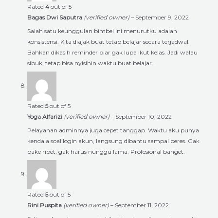
Rated
4
out of 5
Bagas Dwi Saputra
(verified owner)
–
September 9, 2022
Salah satu keunggulan bimbel ini menurutku adalah
konsistensi. Kita diajak buat tetap belajar secara terjadwal.
Bahkan dikasih reminder biar gak lupa ikut kelas. Jadi walau
sibuk, tetap bisa nyisihin waktu buat belajar.
Rated
5
out of 5
Yoga Alfarizi
(verified owner)
–
September 10, 2022
Pelayanan adminnya juga cepet tanggap. Waktu aku punya
kendala soal login akun, langsung dibantu sampai beres. Gak
pake ribet, gak harus nunggu lama. Profesional banget.
Rated
5
out of 5
Rini Puspita
(verified owner)
–
September 11, 2022