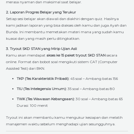
merasa nyaman dan maksimal saat belajar.
2. Laporan Progres Belajar yang Terukur
Setiap sesi belajar akan diawali dan diakhiri dengan quiz. Hasilnya
kami jadikan laporan yang bisa diakses oleh kamu dan juga Ayah dan
Bunda. Ini membantu memetakan materi mana yang sudah kamu
kuasai dan yang masih perlu ditingkatkan.
3. Tryout SKD STAN yang Mirip Ujian Asli
Kamu akan mendapat
akses ke 15 paket tryout SKD STAN
secara
online. Format dan bobot soal mengikuti sistem CAT (Computer
Assisted Test) dari BKN.
TKP (Tes Karakteristik Pribadi):
45 soal – Ambang batas 156
TIU (Tes Intelegensia Umum):
35 soal – Ambang batas 80
TWK (Tes Wawasan Kebangsaan):
30 soal – Ambang batas 65
Durasi: 100 menit
Tryout ini akan membantu kamu mengukur kesiapan dan melatih
manajemen waktu sebelum menghadapi ujian sesungguhnya.