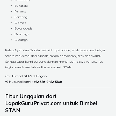
Sukaraja
Parung
Kemang
Ciomas
Bojonggede
Dramaga
Cileungsi
Kalau Ayah dan Bunda memilih opsi online, anak tetap bisa belajar
secara maksimal dari rumah, tanpa hambatan jarak dan waktu.
Semua tutor kami berpengalaman menangani siswa yang serius
ingin masuk sekolah kedinasan seperti STAN.
Cari
Bimbel STAN di Bogor
?
📲
Hubungi kami :
+62 858-9452-5108
Fitur Unggulan dari
LapakGuruPrivat.com untuk Bimbel
STAN