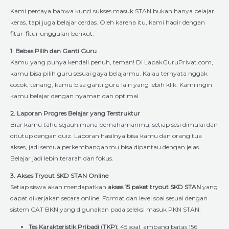
Kami percaya bahwa kunci sukses masuk STAN bukan hanya belajar
keras, tapi juga belajar cerdas. Oleh karena itu, kami hadir dengan
fitur-fitur unggulan berikut:
1. Bebas Pilih dan Ganti Guru
Kamu yang punya kendali penuh, teman! Di LapakGuruPrivat.com,
kamu bisa pilih guru sesuai gaya belajarmu. Kalau ternyata nggak
cocok, tenang, kamu bisa ganti guru lain yang lebih klik. Kami ingin
kamu belajar dengan nyaman dan optimal.
2. Laporan Progres Belajar yang Terstruktur
Biar kamu tahu sejauh mana pemahamanmu, setiap sesi dimulai dan
ditutup dengan quiz. Laporan hasilnya bisa kamu dan orang tua
akses, jadi semua perkembanganmu bisa dipantau dengan jelas.
Belajar jadi lebih terarah dan fokus.
3. Akses Tryout SKD STAN Online
Setiap siswa akan mendapatkan
akses 15 paket tryout SKD STAN
yang
dapat dikerjakan secara online. Format dan level soal sesuai dengan
sistem CAT BKN yang digunakan pada seleksi masuk PKN STAN:
Tes Karakteristik Pribadi (TKP):
45 soal, ambang batas 156