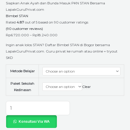
Siapkan Anak Ayah dan Bunda Masuk PKN STAN Bersama
LapakGuruPrivat.com
Bimbel STAN
Rated
4.87
out of 5 based on
90
customer ratings
(
90
customer reviews)
Rp
6.720.000
–
Rp
18.240.000
Ingin anak lolos STAN? Daftar Bimbel STAN di Bogor bersama
LapakGuruPrivat.com. Guru privat ke rumah atau online + tryout
SKD
Metode Belajar
Paket Sekolah
Clear
Kedinasan
Konsultasi Via WA