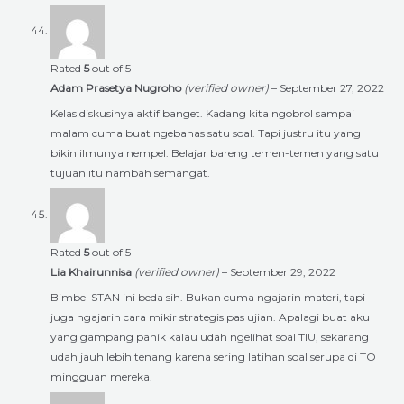
Rated
5
out of 5
Adam Prasetya Nugroho
(verified owner)
–
September 27, 2022
Kelas diskusinya aktif banget. Kadang kita ngobrol sampai
malam cuma buat ngebahas satu soal. Tapi justru itu yang
bikin ilmunya nempel. Belajar bareng temen-temen yang satu
tujuan itu nambah semangat.
Rated
5
out of 5
Lia Khairunnisa
(verified owner)
–
September 29, 2022
Bimbel STAN ini beda sih. Bukan cuma ngajarin materi, tapi
juga ngajarin cara mikir strategis pas ujian. Apalagi buat aku
yang gampang panik kalau udah ngelihat soal TIU, sekarang
udah jauh lebih tenang karena sering latihan soal serupa di TO
mingguan mereka.