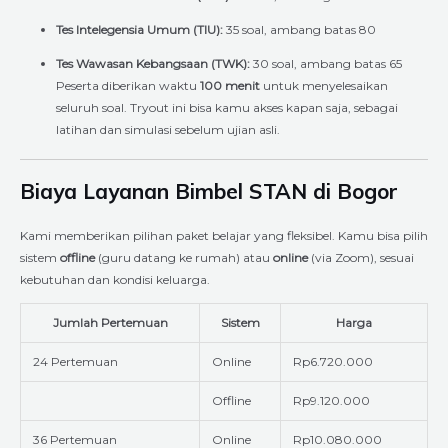
Tes Intelegensia Umum (TIU):
35 soal, ambang batas 80
Tes Wawasan Kebangsaan (TWK):
30 soal, ambang batas 65
Peserta diberikan waktu
100 menit
untuk menyelesaikan
seluruh soal. Tryout ini bisa kamu akses kapan saja, sebagai
latihan dan simulasi sebelum ujian asli.
Biaya Layanan Bimbel STAN di Bogor
Kami memberikan pilihan paket belajar yang fleksibel. Kamu bisa pilih
sistem
offline
(guru datang ke rumah) atau
online
(via Zoom), sesuai
kebutuhan dan kondisi keluarga.
Jumlah Pertemuan
Sistem
Harga
24 Pertemuan
Online
Rp6.720.000
Offline
Rp9.120.000
36 Pertemuan
Online
Rp10.080.000