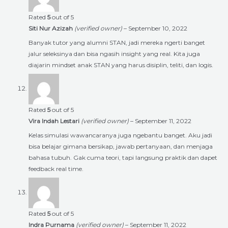
Rated
5
out of 5
Siti Nur Azizah
(verified owner)
–
September 10, 2022
Banyak tutor yang alumni STAN, jadi mereka ngerti banget
jalur seleksinya dan bisa ngasih insight yang real. Kita juga
diajarin mindset anak STAN yang harus disiplin, teliti, dan logis.
Rated
5
out of 5
Vira Indah Lestari
(verified owner)
–
September 11, 2022
Kelas simulasi wawancaranya juga ngebantu banget. Aku jadi
bisa belajar gimana bersikap, jawab pertanyaan, dan menjaga
bahasa tubuh. Gak cuma teori, tapi langsung praktik dan dapet
feedback real time.
Rated
5
out of 5
Indra Purnama
(verified owner)
–
September 11, 2022