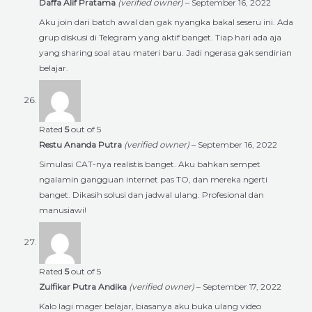
Daffa Alif Pratama
(verified owner)
–
September 16, 2022
Aku join dari batch awal dan gak nyangka bakal seseru ini. Ada
grup diskusi di Telegram yang aktif banget. Tiap hari ada aja
yang sharing soal atau materi baru. Jadi ngerasa gak sendirian
belajar.
Rated
5
out of 5
Restu Ananda Putra
(verified owner)
–
September 16, 2022
Simulasi CAT-nya realistis banget. Aku bahkan sempet
ngalamin gangguan internet pas TO, dan mereka ngerti
banget. Dikasih solusi dan jadwal ulang. Profesional dan
manusiawi!
Rated
5
out of 5
Zulfikar Putra Andika
(verified owner)
–
September 17, 2022
Kalo lagi mager belajar, biasanya aku buka ulang video