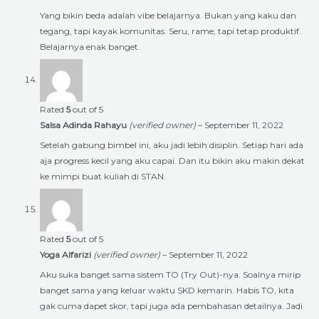
Yang bikin beda adalah vibe belajarnya. Bukan yang kaku dan
tegang, tapi kayak komunitas. Seru, rame, tapi tetap produktif.
Belajarnya enak banget.
Rated
5
out of 5
Salsa Adinda Rahayu
(verified owner)
–
September 11, 2022
Setelah gabung bimbel ini, aku jadi lebih disiplin. Setiap hari ada
aja progress kecil yang aku capai. Dan itu bikin aku makin dekat
ke mimpi buat kuliah di STAN.
Rated
5
out of 5
Yoga Alfarizi
(verified owner)
–
September 11, 2022
Aku suka banget sama sistem TO (Try Out)-nya. Soalnya mirip
banget sama yang keluar waktu SKD kemarin. Habis TO, kita
gak cuma dapet skor, tapi juga ada pembahasan detailnya. Jadi