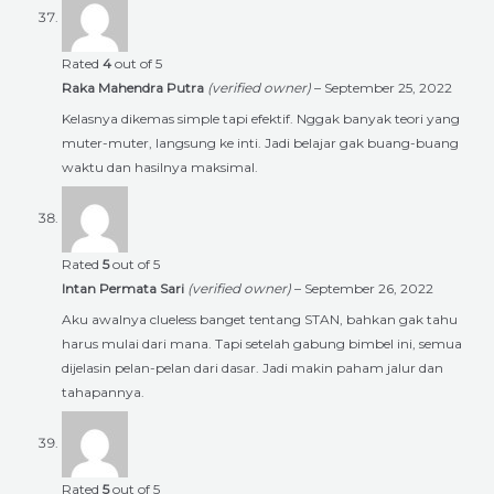
Rated
4
out of 5
Raka Mahendra Putra
(verified owner)
–
September 25, 2022
Kelasnya dikemas simple tapi efektif. Nggak banyak teori yang
muter-muter, langsung ke inti. Jadi belajar gak buang-buang
waktu dan hasilnya maksimal.
Rated
5
out of 5
Intan Permata Sari
(verified owner)
–
September 26, 2022
Aku awalnya clueless banget tentang STAN, bahkan gak tahu
harus mulai dari mana. Tapi setelah gabung bimbel ini, semua
dijelasin pelan-pelan dari dasar. Jadi makin paham jalur dan
tahapannya.
Rated
5
out of 5