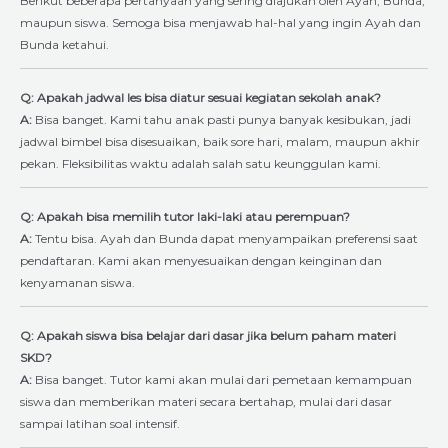
Berikut beberapa pertanyaan yang sering diajukan oleh Ayah, Bunda,
maupun siswa. Semoga bisa menjawab hal-hal yang ingin Ayah dan
Bunda ketahui.
Q: Apakah jadwal les bisa diatur sesuai kegiatan sekolah anak?
A:
Bisa banget. Kami tahu anak pasti punya banyak kesibukan, jadi
jadwal bimbel bisa disesuaikan, baik sore hari, malam, maupun akhir
pekan. Fleksibilitas waktu adalah salah satu keunggulan kami.
Q: Apakah bisa memilih tutor laki-laki atau perempuan?
A:
Tentu bisa. Ayah dan Bunda dapat menyampaikan preferensi saat
pendaftaran. Kami akan menyesuaikan dengan keinginan dan
kenyamanan siswa.
Q: Apakah siswa bisa belajar dari dasar jika belum paham materi
SKD?
A:
Bisa banget. Tutor kami akan mulai dari pemetaan kemampuan
siswa dan memberikan materi secara bertahap, mulai dari dasar
sampai latihan soal intensif.