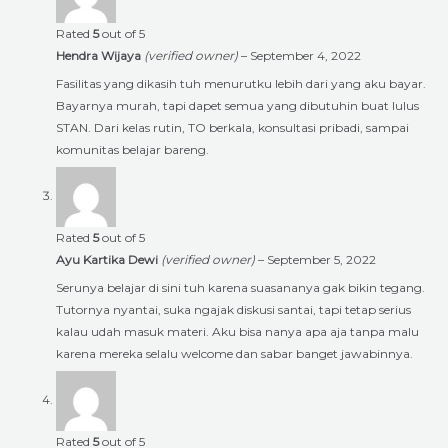
Rated
5
out of 5
Hendra Wijaya
(verified owner)
–
September 4, 2022
Fasilitas yang dikasih tuh menurutku lebih dari yang aku bayar.
Bayarnya murah, tapi dapet semua yang dibutuhin buat lulus
STAN. Dari kelas rutin, TO berkala, konsultasi pribadi, sampai
komunitas belajar bareng.
Rated
5
out of 5
Ayu Kartika Dewi
(verified owner)
–
September 5, 2022
Serunya belajar di sini tuh karena suasananya gak bikin tegang.
Tutornya nyantai, suka ngajak diskusi santai, tapi tetap serius
kalau udah masuk materi. Aku bisa nanya apa aja tanpa malu
karena mereka selalu welcome dan sabar banget jawabinnya.
Rated
5
out of 5