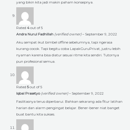
yang bikin kita jadi makin paham konsepnya.
Rated
4
out of 5
Andra Nurul Fadhillah
(verified owner)
–
September 9, 2022
Aku sempat ikut bimbel offline sebelumnya, tapi ngerasa
kurang cocok. Tapi begitu coba LapakGuruPrivat, justru lebih
nyaman karena bisa diatur sesuai ritme kita sendiri. Tutornya
pun profesional semua.
Rated
5
out of 5
Iqbal Prasetyo
(verified owner)
–
September 9, 2022
Fasilitasnya terus diperbarui. Bahkan sekarang ada fitur latihan
harian dan alarm pengingat belajar. Bener-bener niat banget
buat bantu kita sukses.