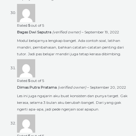
Rated
5
out of 5
Bagas Dwi Saputra
(verified owner)
–
September 19, 2022
Modul belajarnya lengkap banget. Ada contoh soal, latihan
mandiri, pembahasan, bahkan catatan-catatan penting dari
tutor. Jadi pas belajar mandiri juga tetap kerasa dibimbing.
Rated
5
out of 5
Dimas Putra Pratama
(verified owner)
–
September 20, 2022
Les ini juga ngajarin aku buat konsisten dan punya target. Gak
kerasa, selama 3 bulan aku berubah banget. Dari yang gak
ngerti apa-apa, jadi pede ngerjain soal apapun.
Rated
5
out of 5