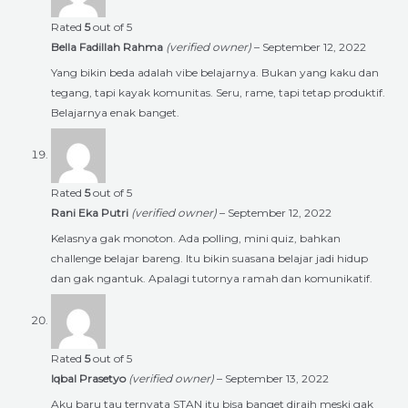
Rated
5
out of 5
Bella Fadillah Rahma
(verified owner)
–
September 12, 2022
Yang bikin beda adalah vibe belajarnya. Bukan yang kaku dan
tegang, tapi kayak komunitas. Seru, rame, tapi tetap produktif.
Belajarnya enak banget.
Rated
5
out of 5
Rani Eka Putri
(verified owner)
–
September 12, 2022
Kelasnya gak monoton. Ada polling, mini quiz, bahkan
challenge belajar bareng. Itu bikin suasana belajar jadi hidup
dan gak ngantuk. Apalagi tutornya ramah dan komunikatif.
Rated
5
out of 5
Iqbal Prasetyo
(verified owner)
–
September 13, 2022
Aku baru tau ternyata STAN itu bisa banget diraih meski gak