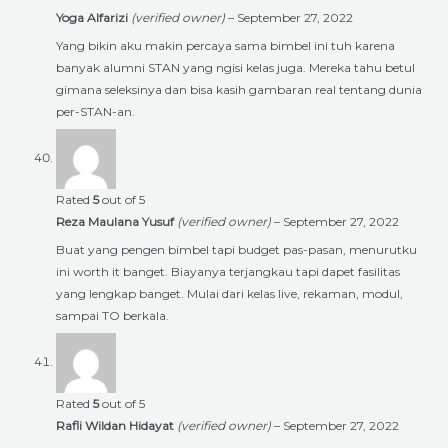
Yoga Alfarizi
(verified owner)
–
September 27, 2022
Yang bikin aku makin percaya sama bimbel ini tuh karena
banyak alumni STAN yang ngisi kelas juga. Mereka tahu betul
gimana seleksinya dan bisa kasih gambaran real tentang dunia
per-STAN-an.
Rated
5
out of 5
Reza Maulana Yusuf
(verified owner)
–
September 27, 2022
Buat yang pengen bimbel tapi budget pas-pasan, menurutku
ini worth it banget. Biayanya terjangkau tapi dapet fasilitas
yang lengkap banget. Mulai dari kelas live, rekaman, modul,
sampai TO berkala.
Rated
5
out of 5
Rafli Wildan Hidayat
(verified owner)
–
September 27, 2022