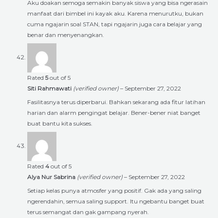
Aku doakan semoga semakin banyak siswa yang bisa ngerasain
manfaat dari bimbel ini kayak aku. Karena menurutku, bukan
cuma ngajarin soal STAN, tapi ngajarin juga cara belajar yang
benar dan menyenangkan.
Rated
5
out of 5
Siti Rahmawati
(verified owner)
–
September 27, 2022
Fasilitasnya terus diperbarui. Bahkan sekarang ada fitur latihan
harian dan alarm pengingat belajar. Bener-bener niat banget
buat bantu kita sukses.
Rated
4
out of 5
Alya Nur Sabrina
(verified owner)
–
September 27, 2022
Setiap kelas punya atmosfer yang positif. Gak ada yang saling
ngerendahin, semua saling support. Itu ngebantu banget buat
terus semangat dan gak gampang nyerah.