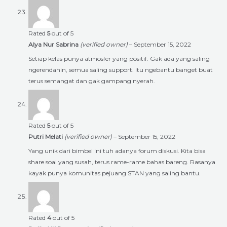
Rated
5
out of 5
Alya Nur Sabrina
(verified owner)
–
September 15, 2022
Setiap kelas punya atmosfer yang positif. Gak ada yang saling
ngerendahin, semua saling support. Itu ngebantu banget buat
terus semangat dan gak gampang nyerah.
Rated
5
out of 5
Putri Melati
(verified owner)
–
September 15, 2022
Yang unik dari bimbel ini tuh adanya forum diskusi. Kita bisa
share soal yang susah, terus rame-rame bahas bareng. Rasanya
kayak punya komunitas pejuang STAN yang saling bantu.
Rated
4
out of 5