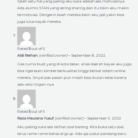
Salah satu hal yang paling aku suka adalah sesi motivasinya.
Ada alumni STAN yang sering sharing dan itu bikin aku makin
termotivasi. Dengerin kisah mereka bikin aku jadi yakin bisa
juga lulus kayak mereka.
Rated
5
out of 5
Aldi Reihan
(verified owner)
–
September 8, 2022
Gak cuma buat yang di kota besar, anak daerah kayak aku juga
bisa ngerasain bimbel berkualitas tinggi berkat sistem online
mereka. Sinyal pas-pasan pun masih bisa ikutan kelas karena
ada versi ringan-nya.
Rated
5
out of 5
Reza Maulana Yusuf
(verified owner)
–
September 9, 2022
Aku paling suka sesi latihan soal bareng. Kita buka satu soal,
terus rame-rame bahas di grup. Ada aja sudut pandang baru