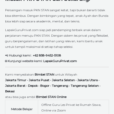
Persaingan masuk PKN STAN sangat ketat, tapi bukan berarti tidak
bisa ditembus. Dengan bimbingan yang tepat, anak Ayah dan Bunda
bisa lebih siap secara akademik, mental, dan teknis.
LapakGuruPrivat.com siap jadi pendamping terbaik anak dalam
perjalanan menuju PKN STAN. Dengan sistem les privat yang fleksibel,
guru berpengalaman, dan latihan yang relevan, kami bantu anak
untuk tampil maksimal di setiap tahap seleksi.
📲
Hubungi kami :
+62 858-9452-5108
🌐
Kunjungi website kami:
LapakGuruPrivat.com
Kami menyediakan
Bimbel STAN
untuk Wilayah
Jakarta Timur
•
Jakarta Pusat
•
Jakarta Selatan
•
Jakarta Utara
•
Jakarta Barat
•
Depok
•
Bogor
•
Tangerang
•
Tangerang Selatan
•
Bekasi
atau bisa juga ambil
Bimbel STAN Online
Offline Guru Les Privat ke Rumah Siswa,
Metode Belajar
Online via Zoom