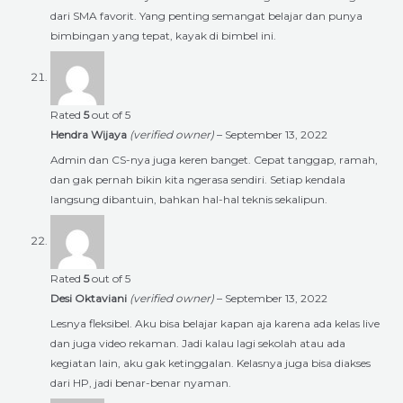
dari SMA favorit. Yang penting semangat belajar dan punya
bimbingan yang tepat, kayak di bimbel ini.
Rated
5
out of 5
Hendra Wijaya
(verified owner)
–
September 13, 2022
Admin dan CS-nya juga keren banget. Cepat tanggap, ramah,
dan gak pernah bikin kita ngerasa sendiri. Setiap kendala
langsung dibantuin, bahkan hal-hal teknis sekalipun.
Rated
5
out of 5
Desi Oktaviani
(verified owner)
–
September 13, 2022
Lesnya fleksibel. Aku bisa belajar kapan aja karena ada kelas live
dan juga video rekaman. Jadi kalau lagi sekolah atau ada
kegiatan lain, aku gak ketinggalan. Kelasnya juga bisa diakses
dari HP, jadi benar-benar nyaman.