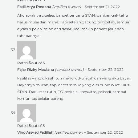
Fadil Arya Perdana
(verified owner)
–
September 21, 2022
Aku awalnya clueless banget tentang STAN, bahkan gak tahu
harus mulai dari mana. Tapi setelah gabung bimbel ini, semua
dijelasin pelan-pelan dari dasar. Jadi makin paham jalur dan
tahapannya.
Rated
5
out of 5
Fajar Rizky Maulana
(verified owner)
–
September 22, 2022
Fasilitas yang dikasih tuh menurutku lebih dari yang aku bayar.
Bayarnya murah, tapi dapet semua yang dibutuhin buat lulus
STAN. Dari kelas rutin, TO berkala, konsultasi pribadi, sampai
komunitas belajar bareng.
Rated
5
out of 5
Vino Arsyad Fadillah
(verified owner)
–
September 22, 2022