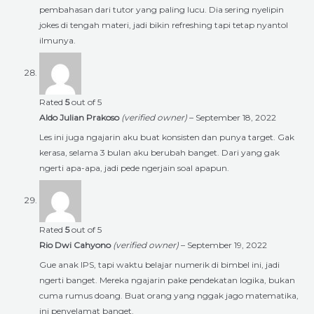
pembahasan dari tutor yang paling lucu. Dia sering nyelipin
jokes di tengah materi, jadi bikin refreshing tapi tetap nyantol
ilmunya.
Rated
5
out of 5
Aldo Julian Prakoso
(verified owner)
–
September 18, 2022
Les ini juga ngajarin aku buat konsisten dan punya target. Gak
kerasa, selama 3 bulan aku berubah banget. Dari yang gak
ngerti apa-apa, jadi pede ngerjain soal apapun.
Rated
5
out of 5
Rio Dwi Cahyono
(verified owner)
–
September 19, 2022
Gue anak IPS, tapi waktu belajar numerik di bimbel ini, jadi
ngerti banget. Mereka ngajarin pake pendekatan logika, bukan
cuma rumus doang. Buat orang yang nggak jago matematika,
ini penyelamat banget.