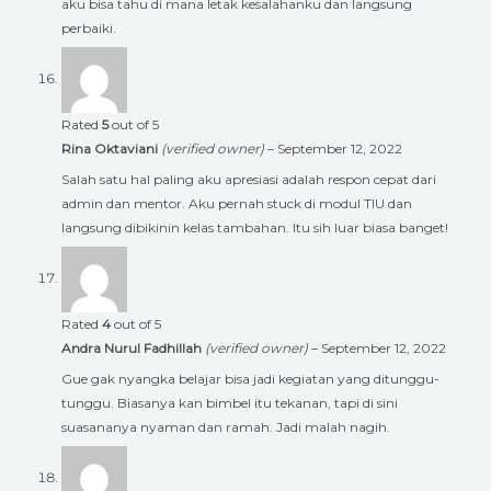
aku bisa tahu di mana letak kesalahanku dan langsung
perbaiki.
Rated
5
out of 5
Rina Oktaviani
(verified owner)
–
September 12, 2022
Salah satu hal paling aku apresiasi adalah respon cepat dari
admin dan mentor. Aku pernah stuck di modul TIU dan
langsung dibikinin kelas tambahan. Itu sih luar biasa banget!
Rated
4
out of 5
Andra Nurul Fadhillah
(verified owner)
–
September 12, 2022
Gue gak nyangka belajar bisa jadi kegiatan yang ditunggu-
tunggu. Biasanya kan bimbel itu tekanan, tapi di sini
suasananya nyaman dan ramah. Jadi malah nagih.