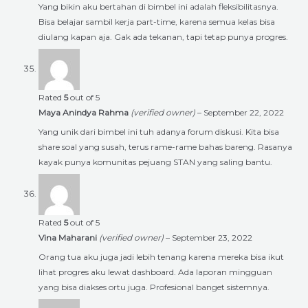
Yang bikin aku bertahan di bimbel ini adalah fleksibilitasnya.
Bisa belajar sambil kerja part-time, karena semua kelas bisa
diulang kapan aja. Gak ada tekanan, tapi tetap punya progres.
Rated
5
out of 5
Maya Anindya Rahma
(verified owner)
–
September 22, 2022
Yang unik dari bimbel ini tuh adanya forum diskusi. Kita bisa
share soal yang susah, terus rame-rame bahas bareng. Rasanya
kayak punya komunitas pejuang STAN yang saling bantu.
Rated
5
out of 5
Vina Maharani
(verified owner)
–
September 23, 2022
Orang tua aku juga jadi lebih tenang karena mereka bisa ikut
lihat progres aku lewat dashboard. Ada laporan mingguan
yang bisa diakses ortu juga. Profesional banget sistemnya.