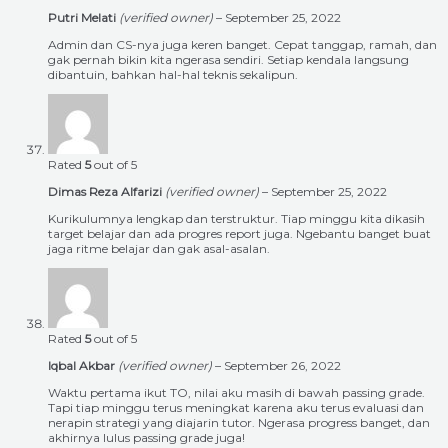
Putri Melati
(verified owner)
–
September 25, 2022
Admin dan CS-nya juga keren banget. Cepat tanggap, ramah, dan
gak pernah bikin kita ngerasa sendiri. Setiap kendala langsung
dibantuin, bahkan hal-hal teknis sekalipun.
Rated
5
out of 5
Dimas Reza Alfarizi
(verified owner)
–
September 25, 2022
Kurikulumnya lengkap dan terstruktur. Tiap minggu kita dikasih
target belajar dan ada progres report juga. Ngebantu banget buat
jaga ritme belajar dan gak asal-asalan.
Rated
5
out of 5
Iqbal Akbar
(verified owner)
–
September 26, 2022
Waktu pertama ikut TO, nilai aku masih di bawah passing grade.
Tapi tiap minggu terus meningkat karena aku terus evaluasi dan
nerapin strategi yang diajarin tutor. Ngerasa progress banget, dan
akhirnya lulus passing grade juga!