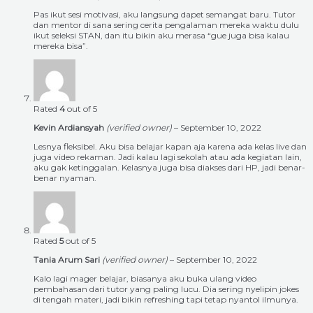
Pas ikut sesi motivasi, aku langsung dapet semangat baru. Tutor
dan mentor di sana sering cerita pengalaman mereka waktu dulu
ikut seleksi STAN, dan itu bikin aku merasa “gue juga bisa kalau
mereka bisa”.
Rated
4
out of 5
Kevin Ardiansyah
(verified owner)
–
September 10, 2022
Lesnya fleksibel. Aku bisa belajar kapan aja karena ada kelas live dan
juga video rekaman. Jadi kalau lagi sekolah atau ada kegiatan lain,
aku gak ketinggalan. Kelasnya juga bisa diakses dari HP, jadi benar-
benar nyaman.
Rated
5
out of 5
Tania Arum Sari
(verified owner)
–
September 10, 2022
Kalo lagi mager belajar, biasanya aku buka ulang video
pembahasan dari tutor yang paling lucu. Dia sering nyelipin jokes
di tengah materi, jadi bikin refreshing tapi tetap nyantol ilmunya.