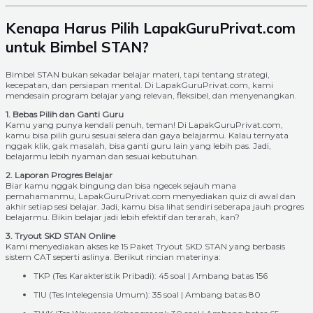
Kenapa Harus Pilih LapakGuruPrivat.com
untuk Bimbel STAN?
Bimbel STAN bukan sekadar belajar materi, tapi tentang strategi,
kecepatan, dan persiapan mental. Di LapakGuruPrivat.com, kami
mendesain program belajar yang relevan, fleksibel, dan menyenangkan.
1. Bebas Pilih dan Ganti Guru
Kamu yang punya kendali penuh, teman! Di LapakGuruPrivat.com,
kamu bisa pilih guru sesuai selera dan gaya belajarmu. Kalau ternyata
nggak klik, gak masalah, bisa ganti guru lain yang lebih pas. Jadi,
belajarmu lebih nyaman dan sesuai kebutuhan.
2. Laporan Progres Belajar
Biar kamu nggak bingung dan bisa ngecek sejauh mana
pemahamanmu, LapakGuruPrivat.com menyediakan quiz di awal dan
akhir setiap sesi belajar. Jadi, kamu bisa lihat sendiri seberapa jauh progres
belajarmu. Bikin belajar jadi lebih efektif dan terarah, kan?
3. Tryout SKD STAN Online
Kami menyediakan akses ke 15 Paket Tryout SKD STAN yang berbasis
sistem CAT seperti aslinya. Berikut rincian materinya:
TKP (Tes Karakteristik Pribadi): 45 soal | Ambang batas 156
TIU (Tes Intelegensia Umum): 35 soal | Ambang batas 80