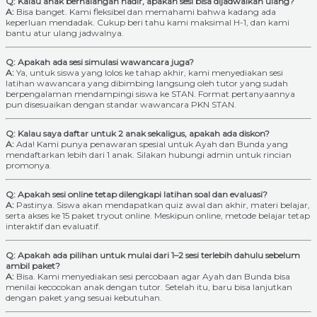
Q: Kalau anak berhalangan hadir, apakah sesi bisa dijadwalkan ulang?
A:
Bisa banget. Kami fleksibel dan memahami bahwa kadang ada
keperluan mendadak. Cukup beri tahu kami maksimal H-1, dan kami
bantu atur ulang jadwalnya.
Q: Apakah ada sesi simulasi wawancara juga?
A:
Ya, untuk siswa yang lolos ke tahap akhir, kami menyediakan sesi
latihan wawancara yang dibimbing langsung oleh tutor yang sudah
berpengalaman mendampingi siswa ke STAN. Format pertanyaannya
pun disesuaikan dengan standar wawancara PKN STAN.
Q: Kalau saya daftar untuk 2 anak sekaligus, apakah ada diskon?
A:
Ada! Kami punya penawaran spesial untuk Ayah dan Bunda yang
mendaftarkan lebih dari 1 anak. Silakan hubungi admin untuk rincian
promonya.
Q: Apakah sesi online tetap dilengkapi latihan soal dan evaluasi?
A:
Pastinya. Siswa akan mendapatkan quiz awal dan akhir, materi belajar,
serta akses ke 15 paket tryout online. Meskipun online, metode belajar tetap
interaktif dan evaluatif.
Q: Apakah ada pilihan untuk mulai dari 1–2 sesi terlebih dahulu sebelum
ambil paket?
A:
Bisa. Kami menyediakan sesi percobaan agar Ayah dan Bunda bisa
menilai kecocokan anak dengan tutor. Setelah itu, baru bisa lanjutkan
dengan paket yang sesuai kebutuhan.