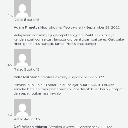
Rated
5
out of 5
Adam Prasetya Nugroho
(verified owner)
–
September 29, 2022
Pelayanan adminnya juga cepet tanggap. Waktu aku punya
kendala soal login akun, langsung dibantu sampai beres. Gak pake
ribet, gak harus nunggu lama. Profesional banget.
Rated
5
out of 5
Indra Purnama
(verified owner)
–
September 29, 2022
Bimbel ini bikin aku sadar kalau belajar buat STAN itu bukan
sekadar hafalan, tapi pemahaman. Kita dilatih buat berpikir cepat
dan tepat, bukan asal jawab.
Rated
4
out of 5
Rafli Wildan Hidayat
(verified owner)
–
September 29, 2022