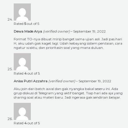
Rated
5
out of 5
Dewa Made Arya
(verified owner)
–
September 19, 2022
Format TO-nya dibuat mirip banget sama ujian asli. Jadi pas hari
H, aku udah gak kaget lagi. Udah kebayang sistem penilaian, cara
ngatur waktu, dan prioritasin soal yang mana duluan.
Rated
4
out of 5
Anisa Putri Azzahra
(verified owner)
–
September 19, 2022
Aku join dari batch awal dan gak nyangka bakal seseru ini. Ada
grup diskusi di Telegram yang aktif banget. Tiap hari ada aja yang
sharing soal atau materi baru. Jadi ngerasa gak sendirian belajar.
Rated
4
out of 5