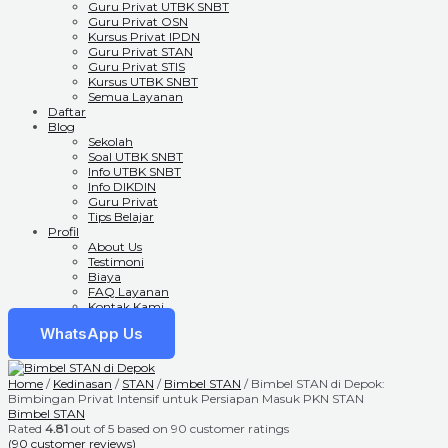
Guru Privat UTBK SNBT
Guru Privat OSN
Kursus Privat IPDN
Guru Privat STAN
Guru Privat STIS
Kursus UTBK SNBT
Semua Layanan
Daftar
Blog
Sekolah
Soal UTBK SNBT
Info UTBK SNBT
Info DIKDIN
Guru Privat
Tips Belajar
Profil
About Us
Testimoni
Biaya
FAQ Layanan
Kontak Kami
WhatsApp Us
Home
/
Kedinasan
/
STAN
/
Bimbel STAN
/ Bimbel STAN di Depok:
Bimbingan Privat Intensif untuk Persiapan Masuk PKN STAN
Bimbel STAN
Rated
4.81
out of 5 based on
90
customer ratings
(
90
customer reviews)