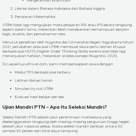
Pengetahuan kuantitatif
Literasi dalam Bahasa Indonesia dan Bahasa Inggris
Penalaran Matematika
UTBK tidak lagi mengujikan mata pelajaran IPA atau IPS secara langsung
seperti sistem lama, melainkan lebih menekankan kemampuan berpikir
logis, analitis, dan pemahaman teks.
Menurut penelitian oleh Nugroho dari Universitas Negeri Yogyakarta tahun
2021, perubahan pola soal UTBK membuat siswa perlu latihan khusus
berbasis soal HOTS (Higher Order Thinking Skills) karena soal tidak lagi
menanyakan hafalan, melainkan analisis konsep (Nugroho, 2021).
Di LapakGuruPrivat.com, kami mempersiapkan siswa dengan:
Modul TPS berbasis soal terbaru
Latihan literasi harian
Simulasi try out UTBK
Evaluasi hasil belajar per sesi
Ujian Mandiri PTN – Apa Itu Seleksi Mandiri?
Seleksi Mandiri PTN adalah jalur penerimaan mahasiswa yang
diselenggarakan langsung oleh masing-masing perguruan tinggi negeri
setelah jalur nasional selesai. Kuota seleksi mandiri berkisar antara 30
sampai 50 persen dari total daya tampung.