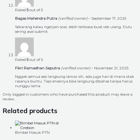
Rated
5
out of 5
Bagas Mahendra Putra
(verified owner)
–
September 17, 2025
Sekarang kalau ngerjain soal, lebih terbiasa buat cek ulang. Dulu
sering asal submit.
Rated
5
out of 5
Fikri Ramadhan Saputra
(verified owner)
–
November 21, 2025
Nggak semua sesi langsung lancar sih, ada juga hari di mana otak
rasanya buntu. Tapi enaknya bisa langsung dibahas tanpa harus
nunggu lama.
Only logged in customers who have purchased this product may leave a
review.
Related products
Bimbel Masuk PTN