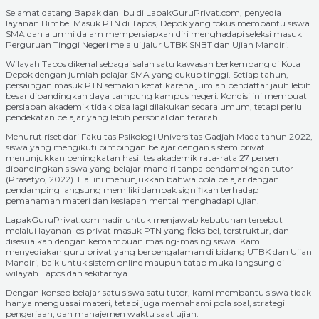
Selamat datang Bapak dan Ibu di LapakGuruPrivat.com, penyedia
layanan Bimbel Masuk PTN di Tapos, Depok yang fokus membantu siswa
SMA dan alumni dalam mempersiapkan diri menghadapi seleksi masuk
Perguruan Tinggi Negeri melalui jalur UTBK SNBT dan Ujian Mandiri.
Wilayah Tapos dikenal sebagai salah satu kawasan berkembang di Kota
Depok dengan jumlah pelajar SMA yang cukup tinggi. Setiap tahun,
persaingan masuk PTN semakin ketat karena jumlah pendaftar jauh lebih
besar dibandingkan daya tampung kampus negeri. Kondisi ini membuat
persiapan akademik tidak bisa lagi dilakukan secara umum, tetapi perlu
pendekatan belajar yang lebih personal dan terarah.
Menurut riset dari Fakultas Psikologi Universitas Gadjah Mada tahun 2022,
siswa yang mengikuti bimbingan belajar dengan sistem privat
menunjukkan peningkatan hasil tes akademik rata-rata 27 persen
dibandingkan siswa yang belajar mandiri tanpa pendampingan tutor
(Prasetyo, 2022). Hal ini menunjukkan bahwa pola belajar dengan
pendamping langsung memiliki dampak signifikan terhadap
pemahaman materi dan kesiapan mental menghadapi ujian.
LapakGuruPrivat.com hadir untuk menjawab kebutuhan tersebut
melalui layanan les privat masuk PTN yang fleksibel, terstruktur, dan
disesuaikan dengan kemampuan masing-masing siswa. Kami
menyediakan guru privat yang berpengalaman di bidang UTBK dan Ujian
Mandiri, baik untuk sistem online maupun tatap muka langsung di
wilayah Tapos dan sekitarnya.
Dengan konsep belajar satu siswa satu tutor, kami membantu siswa tidak
hanya menguasai materi, tetapi juga memahami pola soal, strategi
pengerjaan, dan manajemen waktu saat ujian.