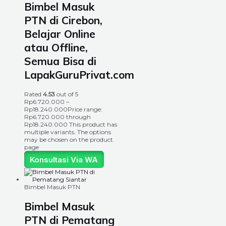
Bimbel Masuk
PTN di Cirebon,
Belajar Online
atau Offline,
Semua Bisa di
LapakGuruPrivat.com
Rated
4.53
out of 5
Rp
6.720.000
–
Rp
18.240.000
Price range:
Rp6.720.000 through
Rp18.240.000
This product has
multiple variants. The options
may be chosen on the product
page
Konsultasi Via WA
Bimbel Masuk PTN
Bimbel Masuk
PTN di Pematang