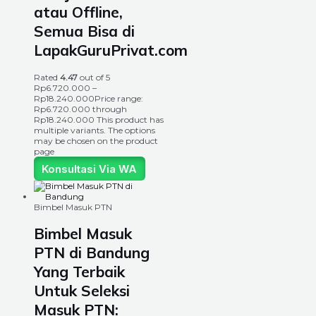
atau Offline,
Semua Bisa di
LapakGuruPrivat.com
Rated
4.47
out of 5
Rp
6.720.000
–
Rp
18.240.000
Price range:
Rp6.720.000 through
Rp18.240.000
This product has
multiple variants. The options
may be chosen on the product
page
Konsultasi Via WA
Bimbel Masuk PTN
Bimbel Masuk
PTN di Bandung
Yang Terbaik
Untuk Seleksi
Masuk PTN: