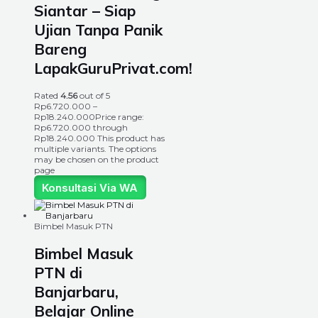
Siantar – Siap
Ujian Tanpa Panik
Bareng
LapakGuruPrivat.com!
Rated
4.56
out of 5
Rp
6.720.000
–
Rp
18.240.000
Price range:
Rp6.720.000 through
Rp18.240.000
This product has
multiple variants. The options
may be chosen on the product
page
Konsultasi Via WA
Bimbel Masuk PTN
Bimbel Masuk
PTN di
Banjarbaru,
Belajar Online