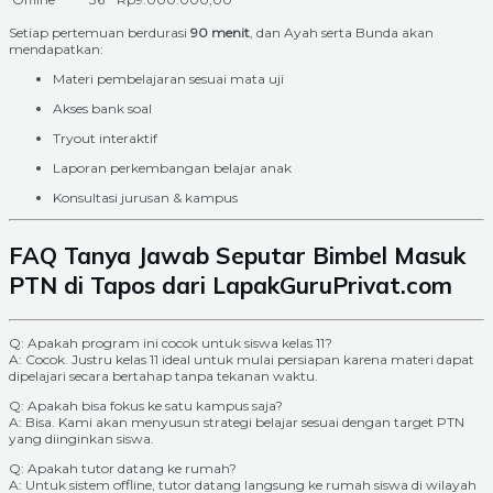
Setiap pertemuan berdurasi
90 menit
, dan Ayah serta Bunda akan
mendapatkan:
Materi pembelajaran sesuai mata uji
Akses bank soal
Tryout interaktif
Laporan perkembangan belajar anak
Konsultasi jurusan & kampus
FAQ Tanya Jawab Seputar Bimbel Masuk
PTN di Tapos dari LapakGuruPrivat.com
Q: Apakah program ini cocok untuk siswa kelas 11?
A: Cocok. Justru kelas 11 ideal untuk mulai persiapan karena materi dapat
dipelajari secara bertahap tanpa tekanan waktu.
Q: Apakah bisa fokus ke satu kampus saja?
A: Bisa. Kami akan menyusun strategi belajar sesuai dengan target PTN
yang diinginkan siswa.
Q: Apakah tutor datang ke rumah?
A: Untuk sistem offline, tutor datang langsung ke rumah siswa di wilayah