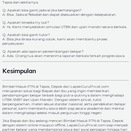
Tapos dan sekitarnya.
Q: Apakah bisa ganti jadwal jika berhalangan?
A: Bisa. Jadwal fleksibel dan dapat disesuaikan dengan kesepakatan.
Q: Apakah tersedia try out?
A: Ya. Kami menyediakan simulasi UTBK dan ujian mandiri secara berkala.
Q: Apakah bisa ganti tutor?
A: Bisa jika dirasa kurang cocok, kami akan membantu proses
penyesuaian.
Q: Apakah ada laporan perkembangan belajar?
A: Ada. Orang tua akan menerima laporan berkala terkait progres siswa.
Kesimpulan
Bimbel Masuk PTN di Tapos, Depok dari LapakGuruPrivat.com
merupakan solusi bagi Bapak dan Ibu yang ingin memberikan
pendampingan belajar terbaik bagi putra-putrinya dalam menghadapi
UTBK SNBT dan Ujian Mandiri. Dengan sistem privat, tutor
berpengalaman, materi sesuai standar nasional, serta pendekatan belajar
personal, kami membantu siswa lebih siap secara akademik dan mental
dalam menghadapi seleksi masuk perguruan tinggi negeri.
Jika Bapak dan Ibu sedang mencari Bimbel Masuk PTN di Tapos, Depok
dengan sistem online maupun offline, LapakGuruPrivat.com siap menjadi
partner belajar yang mendampingi siswa dari awal persiapan hingga hari