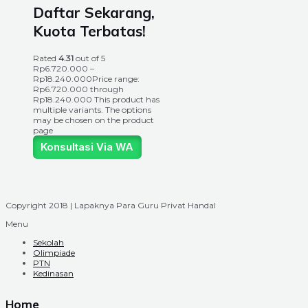
Daftar Sekarang,
Kuota Terbatas!
Rated
4.31
out of 5
Rp
6.720.000
–
Rp
18.240.000
Price range:
Rp6.720.000 through
Rp18.240.000
This product has
multiple variants. The options
may be chosen on the product
page
Konsultasi Via WA
Copyright 2018 | Lapaknya Para Guru Privat Handal
Menu
Sekolah
Olimpiade
PTN
Kedinasan
Home