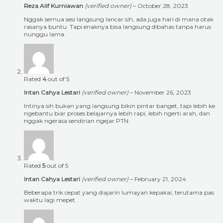
Reza Alif Kurniawan
(verified owner)
–
October 28, 2023
Nggak semua sesi langsung lancar sih, ada juga hari di mana otak
rasanya buntu. Tapi enaknya bisa langsung dibahas tanpa harus
nunggu lama.
Rated
4
out of 5
Intan Cahya Lestari
(verified owner)
–
November 26, 2023
Intinya sih bukan yang langsung bikin pintar banget, tapi lebih ke
ngebantu biar proses belajarnya lebih rapi, lebih ngerti arah, dan
nggak ngerasa sendirian ngejar PTN.
Rated
5
out of 5
Intan Cahya Lestari
(verified owner)
–
February 21, 2024
Beberapa trik cepat yang diajarin lumayan kepakai, terutama pas
waktu lagi mepet.