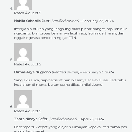
Rated
4
out of 5
Nabila Salsabila Putri
(verified owner)
–
February 22, 2024
Intinya sih bukan yang langsung bikin pintar banget, tapi lebih ke
ngebantu biar proses belajarnya lebih rapi, lebih ngerti arah, dan
nggak ngerasa sendirian ngejar PTN.
Rated
4
out of 5
Dimas Arya Nugroho
(verified owner)
–
February 23, 2024
Yang aku suka, tiap habis latihan biasanya ada evaluasi. Jadi tahu
kesalahan di mana, bukan cuma dikasih nilai doang.
Rated
4
out of 5
Zahra Nindya Safitri
(verified owner)
–
April 25, 2024
Beberapa trik cepat yang diajarin lumayan kepakai, terutama pas
waktu lagi mepet.