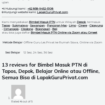
ujian.
📲
Hubungi kami :
+62 858-9452-5108
🌐
Kunjungi website kami:
LapakGuruPrivat.com
Kami menyediakan
Bimbel Masuk PTN
untuk Wilayah
Depok
, termasuk
Tapos
•
Sukmajaya
•
Sawangan
•
Pancoran Mas
•
Limo
•
Cinere
•
Cipayung
•
Cimanggis
•
Cilodong
•
Bojongsari
•
Beji
atau bisa juga daftar
Bimbel Masuk PTN Online via Zoom atau Gmeet
Metode Belajar
Offline Guru Les Privat ke Rumah Siswa, Online via Zoom
Sesi Belajar
12 Sesi, 24 Sesi, 36 Sesi
13 reviews for
Bimbel Masuk PTN di
Tapos, Depok, Belajar Online atau Offline,
Semua Bisa di LapakGuruPrivat.com
Rated
4
out of 5