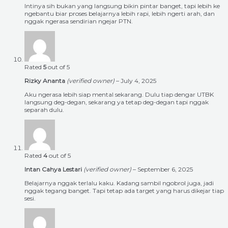
Intinya sih bukan yang langsung bikin pintar banget, tapi lebih ke
ngebantu biar proses belajarnya lebih rapi, lebih ngerti arah, dan
nggak ngerasa sendirian ngejar PTN.
Rated
5
out of 5
Rizky Ananta
(verified owner)
–
July 4, 2025
Aku ngerasa lebih siap mental sekarang. Dulu tiap dengar UTBK
langsung deg-degan, sekarang ya tetap deg-degan tapi nggak
separah dulu.
Rated
4
out of 5
Intan Cahya Lestari
(verified owner)
–
September 6, 2025
Belajarnya nggak terlalu kaku. Kadang sambil ngobrol juga, jadi
nggak tegang banget. Tapi tetap ada target yang harus dikejar tiap
sesi.