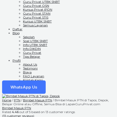
Guru Privat UTBK SNBT
Guru Privat OSN
Kursus Privat IPDN
Guru Privat STAN
Guru Privat STIS
Kursus UTBK SNBT
Semua Layanan
Daftar
Blog
Sekolah
Soal UTBK SNBT
Info UTBK SNBT
Info DIKDIN
Guru Privat
Tips Belajar
Profil
About Us
Testimoni
Biaya
FAQ Layanan
Kontak Kami
WhatsApp Us
Home
/
PTN
/
Bimbel Masuk PTN
/ Bimbel Masuk PTN di Tapos, Depok,
Belajar Online atau Offline, Semua Bisa di LapakGuruPrivat.com
Bimbel Masuk PTN
Rated
4.46
out of 5 based on
13
customer ratings
(
13
customer reviews)