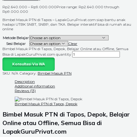
Rp
2.640.000
–
Rp
9.000.000
Price range: Rp2.640.000 through
Rp9.000.000
Bimbel Masuk PTN di Tapos – LapakGuruPrivat.com siap bantu anak
hadapi UTBK SNBT, SNBP, dan TKA. Belajar interaktif bisa di rumah atau
online
Metode Belajar
Sesi Belajar
Clear
Bimbel Masuk PTN di Tapos, Depok, Belajar Online atau Offline, Semua
Bisa di LapakGuruPrivat.com quantity
Konsultasi Via WA
SKU:
N/A
Category:
Bimbel Masuk PTN
Description
Additional information
Reviews (13)
Bimbel Masuk PTN di Tapos, Depok
Bimbel Masuk PTN di Tapos, Depok, Belajar
Online atau Offline, Semua Bisa di
LapakGuruPrivat.com