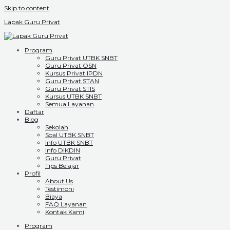
Skip to content
Lapak Guru Privat
Program
Guru Privat UTBK SNBT
Guru Privat OSN
Kursus Privat IPDN
Guru Privat STAN
Guru Privat STIS
Kursus UTBK SNBT
Semua Layanan
Daftar
Blog
Sekolah
Soal UTBK SNBT
Info UTBK SNBT
Info DIKDIN
Guru Privat
Tips Belajar
Profil
About Us
Testimoni
Biaya
FAQ Layanan
Kontak Kami
Program