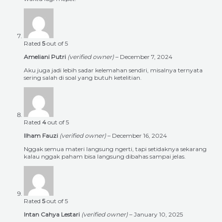
Rated
5
out of 5
Ameliani Putri
(verified owner)
–
December 7, 2024
Aku juga jadi lebih sadar kelemahan sendiri, misalnya ternyata
sering salah di soal yang butuh ketelitian.
Rated
4
out of 5
Ilham Fauzi
(verified owner)
–
December 16, 2024
Nggak semua materi langsung ngerti, tapi setidaknya sekarang
kalau nggak paham bisa langsung dibahas sampai jelas.
Rated
5
out of 5
Intan Cahya Lestari
(verified owner)
–
January 10, 2025