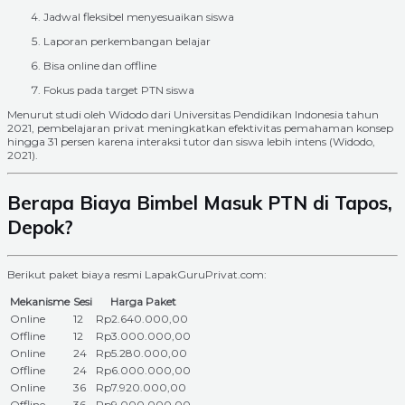
Jadwal fleksibel menyesuaikan siswa
Laporan perkembangan belajar
Bisa online dan offline
Fokus pada target PTN siswa
Menurut studi oleh Widodo dari Universitas Pendidikan Indonesia tahun
2021, pembelajaran privat meningkatkan efektivitas pemahaman konsep
hingga 31 persen karena interaksi tutor dan siswa lebih intens (Widodo,
2021).
Berapa Biaya Bimbel Masuk PTN di Tapos,
Depok?
Berikut paket biaya resmi LapakGuruPrivat.com:
Mekanisme
Sesi
Harga Paket
Online
12
Rp2.640.000,00
Offline
12
Rp3.000.000,00
Online
24
Rp5.280.000,00
Offline
24
Rp6.000.000,00
Online
36
Rp7.920.000,00
Offline
36
Rp9.000.000,00