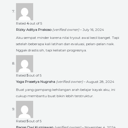
Rated
4
out of 5
Rizky Aditya Prakoso
(verified owner)
–
July 16, 2024
Aku sempat minder karena nilai tryout awal kecil banget. Tapi
setelah beberapa kali latihan dan evaluasi, pelan-pelan naik.
Nggak drastis sih, tapi keliatan progresnya.
Rated
5
out of 5
Yoga Prasetya Nugraha
(verified owner)
–
August 28, 2024
Buat yang gampang kehilangan arah belajar kayak aku, ini
cukup membantu buat bikin lebih terstruktur.
Rated
5
out of 5
Bagas Dwi Kurniawan
(verified owner)
–
November 4, 2024