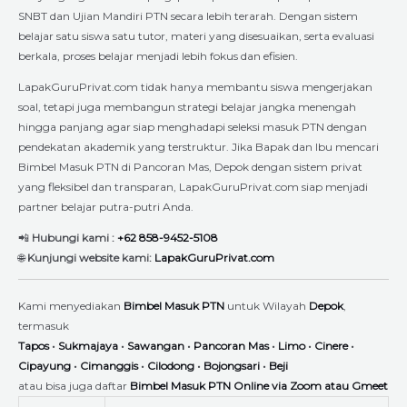
SNBT dan Ujian Mandiri PTN secara lebih terarah. Dengan sistem
belajar satu siswa satu tutor, materi yang disesuaikan, serta evaluasi
berkala, proses belajar menjadi lebih fokus dan efisien.
LapakGuruPrivat.com tidak hanya membantu siswa mengerjakan
soal, tetapi juga membangun strategi belajar jangka menengah
hingga panjang agar siap menghadapi seleksi masuk PTN dengan
pendekatan akademik yang terstruktur. Jika Bapak dan Ibu mencari
Bimbel Masuk PTN di Pancoran Mas, Depok dengan sistem privat
yang fleksibel dan transparan, LapakGuruPrivat.com siap menjadi
partner belajar putra-putri Anda.
📲
Hubungi kami :
+62 858-9452-5108
🌐
Kunjungi website kami:
LapakGuruPrivat.com
Kami menyediakan
Bimbel Masuk PTN
untuk Wilayah
Depok
,
termasuk
Tapos
•
Sukmajaya
•
Sawangan
•
Pancoran Mas
•
Limo
•
Cinere
•
Cipayung
•
Cimanggis
•
Cilodong
•
Bojongsari
•
Beji
atau bisa juga daftar
Bimbel Masuk PTN Online via Zoom atau Gmeet