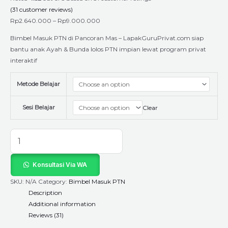
(
31
customer reviews)
Rp
2.640.000
–
Rp
9.000.000
Bimbel Masuk PTN di Pancoran Mas – LapakGuruPrivat.com siap
bantu anak Ayah & Bunda lolos PTN impian lewat program privat
interaktif
Metode Belajar
Sesi Belajar
Clear
Konsultasi Via WA
SKU:
N/A
Category:
Bimbel Masuk PTN
Description
Additional information
Reviews (31)