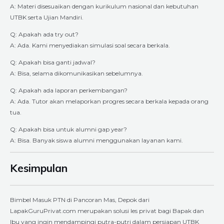
A: Materi disesuaikan dengan kurikulum nasional dan kebutuhan
UTBK serta Ujian Mandiri.
Q: Apakah ada try out?
A: Ada. Kami menyediakan simulasi soal secara berkala.
Q: Apakah bisa ganti jadwal?
A: Bisa, selama dikomunikasikan sebelumnya.
Q: Apakah ada laporan perkembangan?
A: Ada. Tutor akan melaporkan progres secara berkala kepada orang
tua.
Q: Apakah bisa untuk alumni gap year?
A: Bisa. Banyak siswa alumni menggunakan layanan kami.
Kesimpulan
Bimbel Masuk PTN di Pancoran Mas, Depok dari
LapakGuruPrivat.com merupakan solusi les privat bagi Bapak dan
Ibu yang ingin mendampingi putra-putri dalam persiapan UTBK