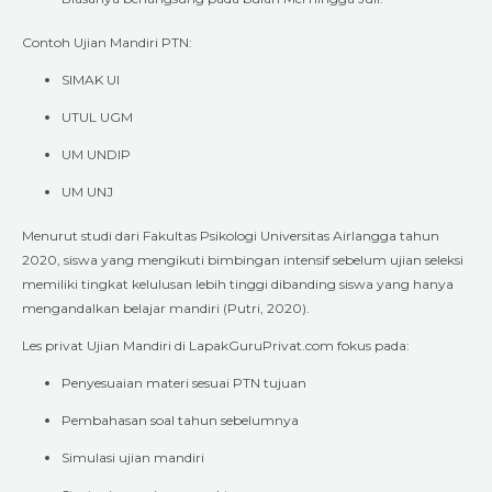
Contoh Ujian Mandiri PTN:
SIMAK UI
UTUL UGM
UM UNDIP
UM UNJ
Menurut studi dari Fakultas Psikologi Universitas Airlangga tahun
2020, siswa yang mengikuti bimbingan intensif sebelum ujian seleksi
memiliki tingkat kelulusan lebih tinggi dibanding siswa yang hanya
mengandalkan belajar mandiri (Putri, 2020).
Les privat Ujian Mandiri di LapakGuruPrivat.com fokus pada:
Penyesuaian materi sesuai PTN tujuan
Pembahasan soal tahun sebelumnya
Simulasi ujian mandiri