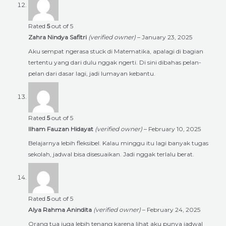
Rated
5
out of 5
Zahra Nindya Safitri
(verified owner)
–
January 23, 2025
Aku sempat ngerasa stuck di Matematika, apalagi di bagian
tertentu yang dari dulu nggak ngerti. Di sini dibahas pelan-
pelan dari dasar lagi, jadi lumayan kebantu.
Rated
5
out of 5
Ilham Fauzan Hidayat
(verified owner)
–
February 10, 2025
Belajarnya lebih fleksibel. Kalau minggu itu lagi banyak tugas
sekolah, jadwal bisa disesuaikan. Jadi nggak terlalu berat.
Rated
5
out of 5
Alya Rahma Anindita
(verified owner)
–
February 24, 2025
Orang tua juga lebih tenang karena lihat aku punya jadwal