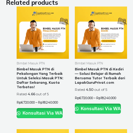
Related products
Price
Price
This
This
range:
range:
product
product
Rp6.720.000
Rp6.720.00
through
through
has
has
Rp18.240.000
Rp18.240.0
multiple
multiple
variants.
variants.
The
The
options
options
may
may
be
be
Bimbel Masuk PTN
Bimbel Masuk PTN
chosen
chosen
Bimbel Masuk PTN di
Bimbel Masuk PTN di Kediri
Pekalongan Yang Terbaik
— Solusi Belajar di Rumah
on
on
Untuk Seleksi Masuk PTN:
Bersama Tutor Terbaik dari
the
the
Daftar Sekarang, Kuota
LapakGuruPrivat.com
Terbatas!
product
product
Rated
4.50
out of 5
Rated
4.66
out of 5
page
page
Rp
6.720.000
–
Rp
18.240.000
Rp
6.720.000
–
Rp
18.240.000
Konsultasi Via WA
Konsultasi Via WA
Price
Price
This
This