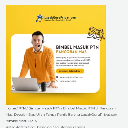
Skip
Bimbel
Price
to
Masuk
range:
content
PTN
Rp2.640.000
di
through
Pancoran
Rp9.000.000
Mas,
Depok
-
Siap
Ujian
Tanpa
Panik
Bareng
LapakGuruPrivat.com!
quantity
Home
/
PTN
/
Bimbel Masuk PTN
/ Bimbel Masuk PTN di Pancoran
Mas, Depok – Siap Ujian Tanpa Panik Bareng LapakGuruPrivat.com!
Bimbel Masuk PTN
Rated
4.52
out of 5 based on
31
customer ratings