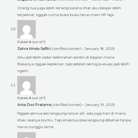
Orang tua juga lebih tenang karena lihat aku belajar lebih
terjadwal, nggak cuma buka buku terus main HP lagi.
Rated
4
out of 5
Zahra Ninda Safitri
(verified owner)
–
January 18, 2025
Aku jadi lebih sadar kelemahan sendiri di bagian mana.
Biasanya nggak kepikiran, tapi setelah sering evaluasi jadi lebih
ngerti.
Rated
4
out of 5
Arka Dwi Pratama
(verified owner)
–
January 19, 2025
Nggak semua sesi langsung lancar sih, ada juga hari di mana
otak rasanya buntu. Tapi enaknya bisa langsung dibahas tanpa
harus nunggu lama.