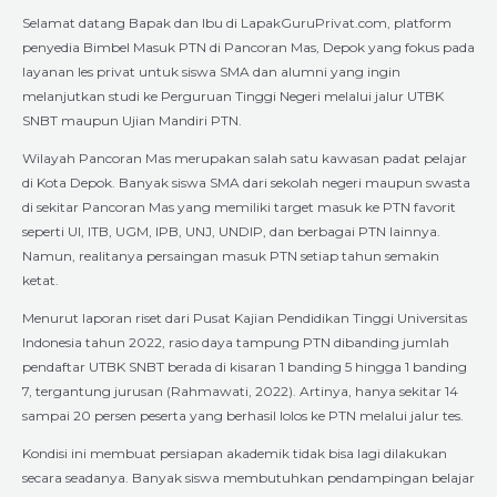
Selamat datang Bapak dan Ibu di LapakGuruPrivat.com, platform
penyedia Bimbel Masuk PTN di Pancoran Mas, Depok yang fokus pada
layanan les privat untuk siswa SMA dan alumni yang ingin
melanjutkan studi ke Perguruan Tinggi Negeri melalui jalur UTBK
SNBT maupun Ujian Mandiri PTN.
Wilayah Pancoran Mas merupakan salah satu kawasan padat pelajar
di Kota Depok. Banyak siswa SMA dari sekolah negeri maupun swasta
di sekitar Pancoran Mas yang memiliki target masuk ke PTN favorit
seperti UI, ITB, UGM, IPB, UNJ, UNDIP, dan berbagai PTN lainnya.
Namun, realitanya persaingan masuk PTN setiap tahun semakin
ketat.
Menurut laporan riset dari Pusat Kajian Pendidikan Tinggi Universitas
Indonesia tahun 2022, rasio daya tampung PTN dibanding jumlah
pendaftar UTBK SNBT berada di kisaran 1 banding 5 hingga 1 banding
7, tergantung jurusan (Rahmawati, 2022). Artinya, hanya sekitar 14
sampai 20 persen peserta yang berhasil lolos ke PTN melalui jalur tes.
Kondisi ini membuat persiapan akademik tidak bisa lagi dilakukan
secara seadanya. Banyak siswa membutuhkan pendampingan belajar