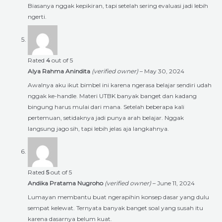
Biasanya nggak kepikiran, tapi setelah sering evaluasi jadi lebih
ngerti.
Rated
4
out of 5
Alya Rahma Anindita
(verified owner)
–
May 30, 2024
Awalnya aku ikut bimbel ini karena ngerasa belajar sendiri udah
nggak ke-handle. Materi UTBK banyak banget dan kadang
bingung harus mulai dari mana. Setelah beberapa kali
pertemuan, setidaknya jadi punya arah belajar. Nggak
langsung jago sih, tapi lebih jelas aja langkahnya.
Rated
5
out of 5
Andika Pratama Nugroho
(verified owner)
–
June 11, 2024
Lumayan membantu buat ngerapihin konsep dasar yang dulu
sempat kelewat. Ternyata banyak banget soal yang susah itu
karena dasarnya belum kuat.