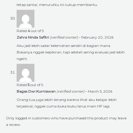
tetap santai, menurutku ini cukup membantu.
Rated
4
out of 5
Zahra Ninda Safitri
(verified owner)
–
February 20, 2026
Aku jadi lebih sadar kelemahan sendiri di bagian mana.
Biasanya nggak kepikiran, tapi setelah sering evaluasi jadi lebih
ngerti.
Rated
5
out of 5
Bagas Dwi Kurniawan
(verified owner)
–
March 5, 2026
Orang tua juga lebih tenang karena lihat aku belajar lebih
terjadwal, nggak cuma buka buku terus main HP lagi.
Only logged in customers who have purchased this product may leave
a review.