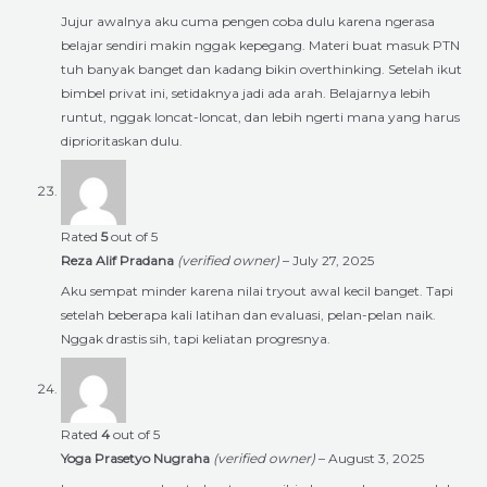
Jujur awalnya aku cuma pengen coba dulu karena ngerasa
belajar sendiri makin nggak kepegang. Materi buat masuk PTN
tuh banyak banget dan kadang bikin overthinking. Setelah ikut
bimbel privat ini, setidaknya jadi ada arah. Belajarnya lebih
runtut, nggak loncat-loncat, dan lebih ngerti mana yang harus
diprioritaskan dulu.
Rated
5
out of 5
Reza Alif Pradana
(verified owner)
–
July 27, 2025
Aku sempat minder karena nilai tryout awal kecil banget. Tapi
setelah beberapa kali latihan dan evaluasi, pelan-pelan naik.
Nggak drastis sih, tapi keliatan progresnya.
Rated
4
out of 5
Yoga Prasetyo Nugraha
(verified owner)
–
August 3, 2025