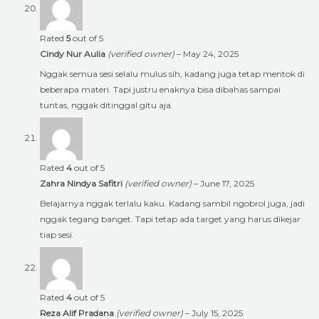
Rated
5
out of 5
Cindy Nur Aulia
(verified owner)
–
May 24, 2025
Nggak semua sesi selalu mulus sih, kadang juga tetap mentok di
beberapa materi. Tapi justru enaknya bisa dibahas sampai
tuntas, nggak ditinggal gitu aja.
Rated
4
out of 5
Zahra Nindya Safitri
(verified owner)
–
June 17, 2025
Belajarnya nggak terlalu kaku. Kadang sambil ngobrol juga, jadi
nggak tegang banget. Tapi tetap ada target yang harus dikejar
tiap sesi.
Rated
4
out of 5
Reza Alif Pradana
(verified owner)
–
July 15, 2025