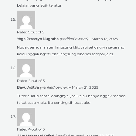
belajar yang lebih teratur.
Rated
5
out of 5
Yoga Prasetyo Nugraha
(verified owner)
–
March 12, 2025
Nggak semua materi langsung klik, tapi setidaknya sekarang
kalau nggak ngerti bisa langsung dibahas sampai jelas.
Rated
4
out of 5
Bayu Aditya
(verified owner)
–
March 21, 2025
Tutor cukup santai orangnya, jadi kalau nanya nggak merasa
takut atau malu. Itu penting sih buat aku.
Rated
4
out of 5
Alya Maharani Safitri
(verified owner)
–
March 22, 2025