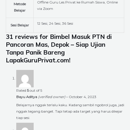
Offline Guru Les Privat ke Rumah Siswa, Online
Metode
via Zoom
Belajar
12 Sesi, 24 Sesi, 36 Sesi
Sesi Belajar
31 reviews for
Bimbel Masuk PTN di
Pancoran Mas, Depok – Siap Ujian
Tanpa Panik Bareng
LapakGuruPrivat.com!
Rated
5
out of 5
Bayu Aditya
(verified owner)
–
October 4, 2023
Belajarnya nggak terlalu kaku. Kadang sambil ngobrol juga, jadi
nggak tegang banget. Tapi tetap ada target yang harus dikejar
tiap sesi.