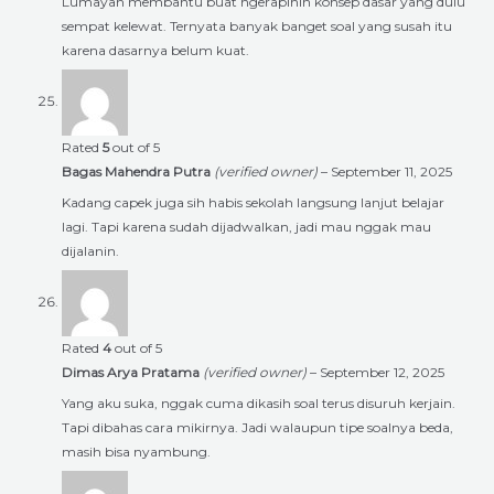
Lumayan membantu buat ngerapihin konsep dasar yang dulu
sempat kelewat. Ternyata banyak banget soal yang susah itu
karena dasarnya belum kuat.
Rated
5
out of 5
Bagas Mahendra Putra
(verified owner)
–
September 11, 2025
Kadang capek juga sih habis sekolah langsung lanjut belajar
lagi. Tapi karena sudah dijadwalkan, jadi mau nggak mau
dijalanin.
Rated
4
out of 5
Dimas Arya Pratama
(verified owner)
–
September 12, 2025
Yang aku suka, nggak cuma dikasih soal terus disuruh kerjain.
Tapi dibahas cara mikirnya. Jadi walaupun tipe soalnya beda,
masih bisa nyambung.