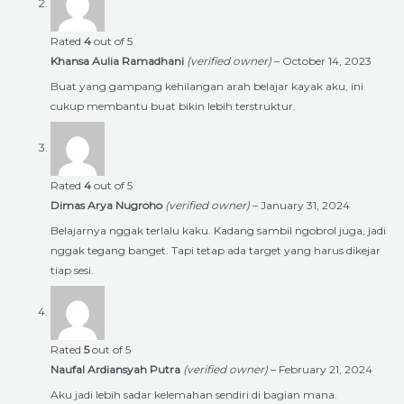
Rated
4
out of 5
Khansa Aulia Ramadhani
(verified owner)
–
October 14, 2023
Buat yang gampang kehilangan arah belajar kayak aku, ini
cukup membantu buat bikin lebih terstruktur.
Rated
4
out of 5
Dimas Arya Nugroho
(verified owner)
–
January 31, 2024
Belajarnya nggak terlalu kaku. Kadang sambil ngobrol juga, jadi
nggak tegang banget. Tapi tetap ada target yang harus dikejar
tiap sesi.
Rated
5
out of 5
Naufal Ardiansyah Putra
(verified owner)
–
February 21, 2024
Aku jadi lebih sadar kelemahan sendiri di bagian mana.