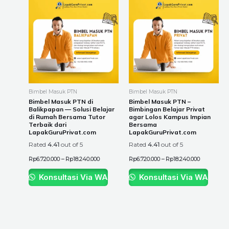
range:
range:
product
product
Rp6.720.000
Rp6.720.00
through
through
has
has
Rp18.240.000
Rp18.240.0
multiple
multiple
variants.
variants.
The
The
options
options
may
may
be
be
Bimbel Masuk PTN
Bimbel Masuk PTN
chosen
chosen
Bimbel Masuk PTN di
Bimbel Masuk PTN –
Balikpapan — Solusi Belajar
Bimbingan Belajar Privat
on
on
di Rumah Bersama Tutor
agar Lolos Kampus Impian
the
the
Terbaik dari
Bersama
LapakGuruPrivat.com
LapakGuruPrivat.com
product
product
Rated
4.41
out of 5
Rated
4.41
out of 5
page
page
Rp
6.720.000
–
Rp
18.240.000
Rp
6.720.000
–
Rp
18.240.000
Konsultasi Via WA
Konsultasi Via WA