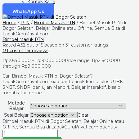
Kontak Kami
WhatsApp Us
Home
/
PTN
/
Bimbel Masuk PTN
/ Bimbel Masuk PTN di
Bogor Selatan, Belajar Online atau Offline, Semua Bisa di
LapakGuruPrivat.com
Bimbel Masuk PTN
Rated
4.52
out of 5 based on
31
customer ratings
(
31
customer reviews)
Rp
2.640.000
–
Rp
9.000.000
Price range: Rp2.640.000
through Rp9.000.000
Cari Bimbel Masuk PTN di Bogor Selatan?
LapakGuruPrivat.com siap bantu anak kamu lolos UTBK
SNBT, SNBP, dan ujian Mandiri. Belajar interaktif, bisa di
rumah atau online
Metode
Belajar
Sesi Belajar
Clear
Bimbel Masuk PTN di Bogor Selatan, Belajar Online atau
Offline, Semua Bisa di LapakGuruPrivat.com quantity