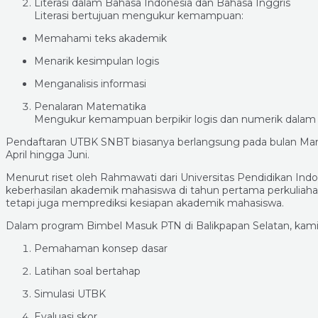
Literasi dalam Bahasa Indonesia dan Bahasa Inggris
Literasi bertujuan mengukur kemampuan:
Memahami teks akademik
Menarik kesimpulan logis
Menganalisis informasi
Penalaran Matematika
Mengukur kemampuan berpikir logis dan numerik dalam
Pendaftaran UTBK SNBT biasanya berlangsung pada bulan Maret
April hingga Juni.
Menurut riset oleh Rahmawati dari Universitas Pendidikan Indo
keberhasilan akademik mahasiswa di tahun pertama perkuliahan
tetapi juga memprediksi kesiapan akademik mahasiswa.
Dalam program Bimbel Masuk PTN di Balikpapan Selatan, kam
Pemahaman konsep dasar
Latihan soal bertahap
Simulasi UTBK
Evaluasi skor