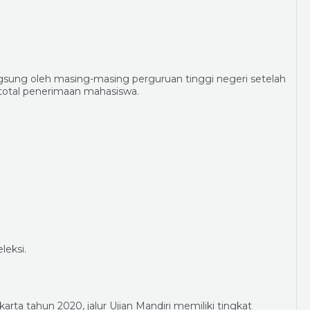
angsung oleh masing-masing perguruan tinggi negeri setelah
i total penerimaan mahasiswa.
eksi.
arta tahun 2020, jalur Ujian Mandiri memiliki tingkat