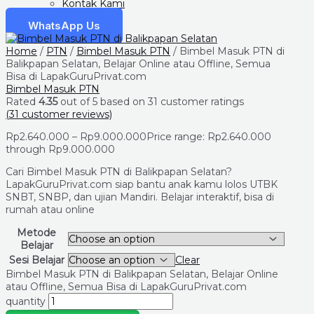
Kontak Kami
WhatsApp Us
Home
/
PTN
/
Bimbel Masuk PTN
/ Bimbel Masuk PTN di
Balikpapan Selatan, Belajar Online atau Offline, Semua
Bisa di LapakGuruPrivat.com
Bimbel Masuk PTN
Rated
4.35
out of 5 based on
31
customer ratings
(
31
customer reviews)
Rp
2.640.000
–
Rp
9.000.000
Price range: Rp2.640.000
through Rp9.000.000
Cari Bimbel Masuk PTN di Balikpapan Selatan?
LapakGuruPrivat.com siap bantu anak kamu lolos UTBK
SNBT, SNBP, dan ujian Mandiri. Belajar interaktif, bisa di
rumah atau online
Metode
Belajar
Sesi Belajar
Clear
Bimbel Masuk PTN di Balikpapan Selatan, Belajar Online
atau Offline, Semua Bisa di LapakGuruPrivat.com
quantity