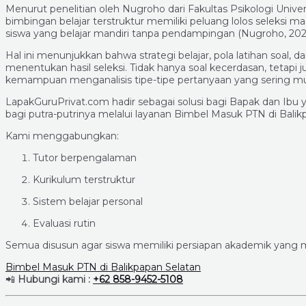
Menurut penelitian oleh Nugroho dari Fakultas Psikologi Univ
bimbingan belajar terstruktur memiliki peluang lolos seleksi m
siswa yang belajar mandiri tanpa pendampingan (Nugroho, 202
Hal ini menunjukkan bahwa strategi belajar, pola latihan soal
menentukan hasil seleksi. Tidak hanya soal kecerdasan, tetap
kemampuan menganalisis tipe-tipe pertanyaan yang sering mu
LapakGuruPrivat.com hadir sebagai solusi bagi Bapak dan Ib
bagi putra-putrinya melalui layanan Bimbel Masuk PTN di Balikpa
Kami menggabungkan:
Tutor berpengalaman
Kurikulum terstruktur
Sistem belajar personal
Evaluasi rutin
Semua disusun agar siswa memiliki persiapan akademik yang 
Bimbel Masuk PTN di Balikpapan Selatan
📲
Hubungi kami :
+62 858-9452-5108