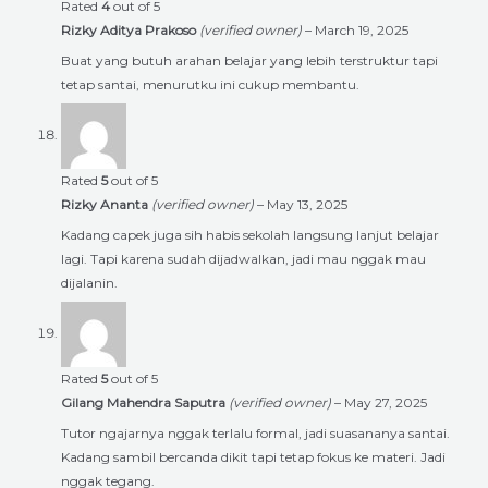
Rated
4
out of 5
Rizky Aditya Prakoso
(verified owner)
–
March 19, 2025
Buat yang butuh arahan belajar yang lebih terstruktur tapi
tetap santai, menurutku ini cukup membantu.
Rated
5
out of 5
Rizky Ananta
(verified owner)
–
May 13, 2025
Kadang capek juga sih habis sekolah langsung lanjut belajar
lagi. Tapi karena sudah dijadwalkan, jadi mau nggak mau
dijalanin.
Rated
5
out of 5
Gilang Mahendra Saputra
(verified owner)
–
May 27, 2025
Tutor ngajarnya nggak terlalu formal, jadi suasananya santai.
Kadang sambil bercanda dikit tapi tetap fokus ke materi. Jadi
nggak tegang.