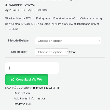
(
31
customer reviews)
Rp
2.640.000
–
Rp
9.000.000
Bimbel Masuk PTN di Balikpapan Barat – LapakGuruPrivat.com siap
bantu anak Ayah & Bunda lolos PTN impian lewat program privat
interaktif
Metode Belajar
Sesi Belajar
Clear
Konsultasi Via WA
SKU:
N/A
Category:
Bimbel Masuk PTN
Description
Additional information
Reviews (31)