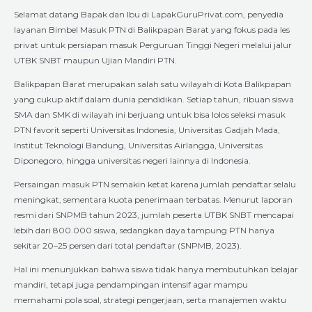
Selamat datang Bapak dan Ibu di LapakGuruPrivat.com, penyedia
layanan Bimbel Masuk PTN di Balikpapan Barat yang fokus pada les
privat untuk persiapan masuk Perguruan Tinggi Negeri melalui jalur
UTBK SNBT maupun Ujian Mandiri PTN.
Balikpapan Barat merupakan salah satu wilayah di Kota Balikpapan
yang cukup aktif dalam dunia pendidikan. Setiap tahun, ribuan siswa
SMA dan SMK di wilayah ini berjuang untuk bisa lolos seleksi masuk
PTN favorit seperti Universitas Indonesia, Universitas Gadjah Mada,
Institut Teknologi Bandung, Universitas Airlangga, Universitas
Diponegoro, hingga universitas negeri lainnya di Indonesia.
Persaingan masuk PTN semakin ketat karena jumlah pendaftar selalu
meningkat, sementara kuota penerimaan terbatas. Menurut laporan
resmi dari SNPMB tahun 2023, jumlah peserta UTBK SNBT mencapai
lebih dari 800.000 siswa, sedangkan daya tampung PTN hanya
sekitar 20–25 persen dari total pendaftar (SNPMB, 2023).
Hal ini menunjukkan bahwa siswa tidak hanya membutuhkan belajar
mandiri, tetapi juga pendampingan intensif agar mampu
memahami pola soal, strategi pengerjaan, serta manajemen waktu