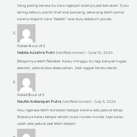
Yang paling kerasa itu cara ngerjain soalnya jadi berubah. Dulu
sering keburu panik lihat soal panjang, sekarang lebih santai
karena diajarin cara “bedah” soal dulu sebelum jawab.
Rated
4
out of 5
Nabila Azzahra Putri
(verified owner)
–
June 10, 2024
Belajarnya lebih fleksibel. Kalau minggu itu lagi banyak tugas
sekolah, jadwal bisa disesuaikan. Jadi nggak terlalu berat.
Rated
5
out of 5
Naufal Ardiansyah Putra
(verified owner)
–
July 5, 2024
Aku ngerasa lebih konsisten belajar karena ada jadwal tetap.
Biasanya kalau belajar sendiri suka nunda-nunda, tapi kalau
udah ada jadwal jadi lebih disiplin.