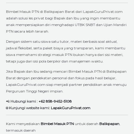
Bimbel Masuk PTN di Balikpapan Barat dari LapakGuruPrivat.com
adalah solusi les privat bagi Bapak dan Ibu yang ingin membantu
anak mempersiapkan diri menghadapi UTBK SNBT dan Ujian Mandiri
PTN secara lebih terarah.
Dengan sistem satu siswa satu tutor, materi berbasis soal aktual,
jadwal fleksibel, serta paket biaya yang transparan, kami membantu
siswa memahami strategi masuk PTN bukan hanya dari sisi materi,
tetapi juga dari sisi pola berpikir dan manajemen waktu.
Jika Bapak dan Ibu sedang mencari Bimbel Masuk PTN di Balikpapan
Barat dengan pendekatan personal dan fokus pada hasil belajar,
LapakGuruPrivat.com siap menjadi partner pendidikan anak menuju
Perguruan Tinggi Negeri impian.
📲
Hubungi kami :
+62 858-9452-5108
🌐
Kunjungi website kami:
LapakGuruPrivat.com
Kami menyediakan
Bimbel Masuk PTN
untuk daerah
Balikpapan
,
termasuk daerah