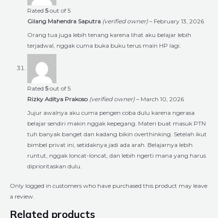
Rated
5
out of 5
Gilang Mahendra Saputra
(verified owner)
–
February 13, 2026
Orang tua juga lebih tenang karena lihat aku belajar lebih
terjadwal, nggak cuma buka buku terus main HP lagi.
Rated
5
out of 5
Rizky Aditya Prakoso
(verified owner)
–
March 10, 2026
Jujur awalnya aku cuma pengen coba dulu karena ngerasa
belajar sendiri makin nggak kepegang. Materi buat masuk PTN
tuh banyak banget dan kadang bikin overthinking. Setelah ikut
bimbel privat ini, setidaknya jadi ada arah. Belajarnya lebih
runtut, nggak loncat-loncat, dan lebih ngerti mana yang harus
diprioritaskan dulu.
Only logged in customers who have purchased this product may leave
a review.
Related products