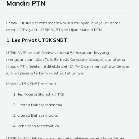
Mandiri PTN
LapakGuruPrivat.com secara khusus melayani dua jalur utama
masuk PTN, yaitu UTBK SNBT dan Ujian Mandiri PTN.
1. Les Privat UTBK SNBT
UTBK SNBT adalah Seleksi Nasional Berdasarkan Tes yang
menggunakan Ujian Tulis Berbasis Komputer sebagai jalur utama
masuk PTN. Seleksi ini dikelola oleh SNPMB dan menjadi jalur dengan
jumlah peserta terbanyak setiap tahunnya.
Materi UTBK SNBT meliputi:
Tes Potensi Skolastik (TPS)
Literasi Bahasa Indonesia
Literasi Bahasa Inggris
Penalaran Matematika
UTBK SNBT tidak lagi menguji mata pelajaran seperti fisika, kimia,