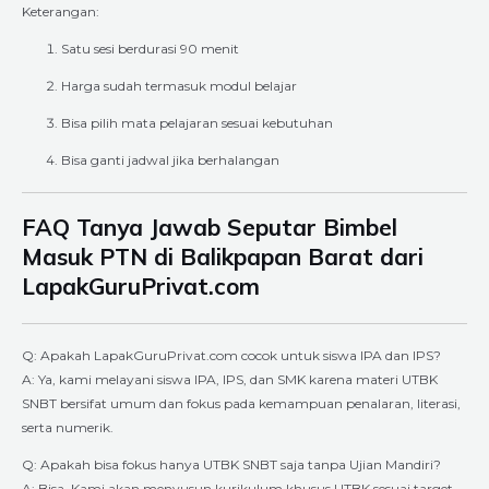
Keterangan:
Satu sesi berdurasi 90 menit
Harga sudah termasuk modul belajar
Bisa pilih mata pelajaran sesuai kebutuhan
Bisa ganti jadwal jika berhalangan
FAQ Tanya Jawab Seputar Bimbel
Masuk PTN di Balikpapan Barat dari
LapakGuruPrivat.com
Q: Apakah LapakGuruPrivat.com cocok untuk siswa IPA dan IPS?
A: Ya, kami melayani siswa IPA, IPS, dan SMK karena materi UTBK
SNBT bersifat umum dan fokus pada kemampuan penalaran, literasi,
serta numerik.
Q: Apakah bisa fokus hanya UTBK SNBT saja tanpa Ujian Mandiri?
A: Bisa. Kami akan menyusun kurikulum khusus UTBK sesuai target