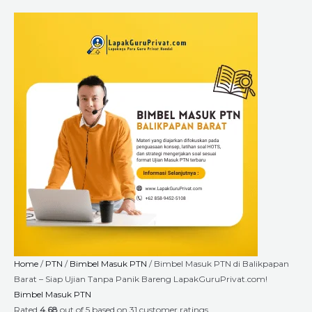
Skip
Bimbel
Price
to
Masuk
range:
content
PTN
Rp2.640.000
di
through
Balikpapan
Rp9.000.000
Barat
-
Siap
Ujian
Tanpa
Panik
Bareng
LapakGuruPrivat.com!
quantity
Home
/
PTN
/
Bimbel Masuk PTN
/ Bimbel Masuk PTN di Balikpapan
Barat – Siap Ujian Tanpa Panik Bareng LapakGuruPrivat.com!
Bimbel Masuk PTN
Rated
4.68
out of 5 based on
31
customer ratings