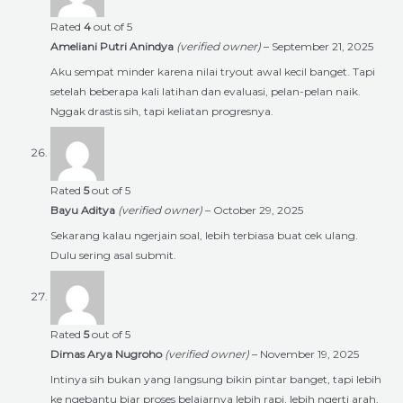
Rated
4
out of 5
Ameliani Putri Anindya
(verified owner)
–
September 21, 2025
Aku sempat minder karena nilai tryout awal kecil banget. Tapi
setelah beberapa kali latihan dan evaluasi, pelan-pelan naik.
Nggak drastis sih, tapi keliatan progresnya.
Rated
5
out of 5
Bayu Aditya
(verified owner)
–
October 29, 2025
Sekarang kalau ngerjain soal, lebih terbiasa buat cek ulang.
Dulu sering asal submit.
Rated
5
out of 5
Dimas Arya Nugroho
(verified owner)
–
November 19, 2025
Intinya sih bukan yang langsung bikin pintar banget, tapi lebih
ke ngebantu biar proses belajarnya lebih rapi, lebih ngerti arah,