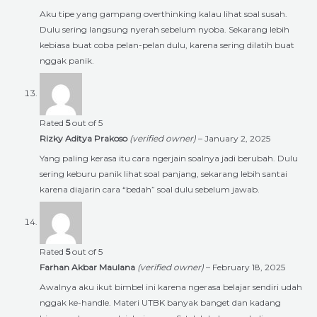
Aku tipe yang gampang overthinking kalau lihat soal susah.
Dulu sering langsung nyerah sebelum nyoba. Sekarang lebih
kebiasa buat coba pelan-pelan dulu, karena sering dilatih buat
nggak panik.
Rated
5
out of 5
Rizky Aditya Prakoso
(verified owner)
–
January 2, 2025
Yang paling kerasa itu cara ngerjain soalnya jadi berubah. Dulu
sering keburu panik lihat soal panjang, sekarang lebih santai
karena diajarin cara “bedah” soal dulu sebelum jawab.
Rated
5
out of 5
Farhan Akbar Maulana
(verified owner)
–
February 18, 2025
Awalnya aku ikut bimbel ini karena ngerasa belajar sendiri udah
nggak ke-handle. Materi UTBK banyak banget dan kadang