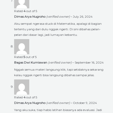
Rated
4
out of 5
Dimas Arya Nugroho
(verified owner)
–
July 26, 2024
Aku sempat ngerasa stuck di Matematika, apalagi di bagian
tertentu yang dari dulu nggak ngerti. Di sini dibahas pelan-
pelan dari dasar lagi, jadi lumayan kebantu.
Rated
5
out of 5
Bagas Dwi Kurniawan
(verified owner)
–
September 16, 2024
Nggak semua materi langsung klik, tapi setidaknya sekarang
kalau nggak ngerti bisa langsung dibahas sampai jelas.
Rated
4
out of 5
Dimas Arya Nugroho
(verified owner)
–
October 9, 2024
Yang aku suka, tiap habis latihan biasanya ada evaluasi. Jadi