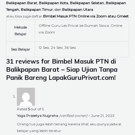
Balikpapan Barat
,
Balikpapan Kota
,
Balikpapan Selatan
,
Balikpapan
Tengah
,
Balikpapan Timur
, dan
Balikpapan Utara
atau bisa juga daftar
Bimbel Masuk PTN Online via Zoom atau Gmeet
Offline Guru Les Privat ke Rumah Siswa, Online
Metode
via Zoom
Belajar
12 Sesi, 24 Sesi, 36 Sesi
Sesi Belajar
31 reviews for
Bimbel Masuk PTN di
Balikpapan Barat – Siap Ujian Tanpa
Panik Bareng LapakGuruPrivat.com!
Rated
5
out of 5
Yoga Prasetya Nugraha
(verified owner)
–
June 21, 2023
Orang tua juga lebih tenang karena lihat aku punya jadwal
belajar yang lebih teratur.