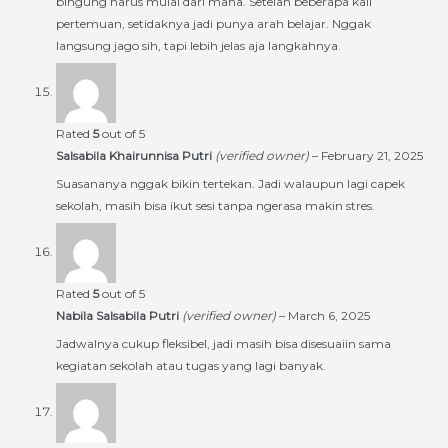
bingung harus mulai dari mana. Setelah beberapa kali
pertemuan, setidaknya jadi punya arah belajar. Nggak
langsung jago sih, tapi lebih jelas aja langkahnya.
Rated
5
out of 5
Salsabila Khairunnisa Putri
(verified owner)
–
February 21, 2025
Suasananya nggak bikin tertekan. Jadi walaupun lagi capek
sekolah, masih bisa ikut sesi tanpa ngerasa makin stres.
Rated
5
out of 5
Nabila Salsabila Putri
(verified owner)
–
March 6, 2025
Jadwalnya cukup fleksibel, jadi masih bisa disesuaiin sama
kegiatan sekolah atau tugas yang lagi banyak.