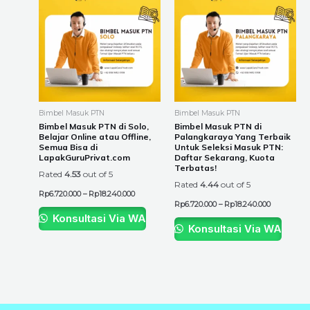
product
product
Rp6.720.000
Rp6.720.00
through
through
has
has
Rp18.240.000
Rp18.240.0
multiple
multiple
variants.
variants.
The
The
options
options
may
may
be
be
Bimbel Masuk PTN
Bimbel Masuk PTN
chosen
chosen
Bimbel Masuk PTN di Solo,
Bimbel Masuk PTN di
Belajar Online atau Offline,
Palangkaraya Yang Terbaik
on
on
Semua Bisa di
Untuk Seleksi Masuk PTN:
the
the
LapakGuruPrivat.com
Daftar Sekarang, Kuota
Terbatas!
product
product
Rated
4.53
out of 5
Rated
4.44
out of 5
page
page
Rp
6.720.000
–
Rp
18.240.000
Rp
6.720.000
–
Rp
18.240.000
Konsultasi Via WA
Konsultasi Via WA