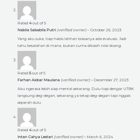
Rated
4
out of 5
Nabila Salsabila Putri
(verified owner)
–
October 26, 2023
Yang aku suka, tiap habis latihan biasanya ada evaluasi. Jadi
tahu kesalahan di mana, bukan cuma dikasih nilai doang.
Rated
5
out of 5
Farhan Akbar Maulana
(verified owner)
–
December 27, 2023
Aku ngerasa lebih siap mental sekarang. Dulu tiap dengar UTBK
langsung deg-degan, sekarang ya tetap deg-degan tapi nggak
separah dulu.
Rated
4
out of 5
Intan Cahya Lestari
(verified owner)
–
March 6, 2024