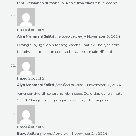
tahu kesalahan di mana, bukan cuma dikasih nilai doang.
Rated
5
out of 5
Alya Maharani Safitri
(verified owner)
–
November 8, 2024
Orang tua juga lebih tenang karena lihat aku belajar lebih
terjadwal, nggak cuma buka buku terus main HP lagi.
Rated
5
out of 5
Alya Maharani Safitri
(verified owner)
–
November 16, 2024
Yang penting sih sekarang lebih pede. Dulu tiap dengar kata
“UTBK” langsung deg-degan, sekarang lebih siap mental.
Rated
5
out of 5
Bayu Aditya
(verified owner)
–
November 24, 2024