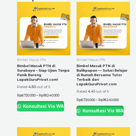
Price
Price
This
This
range:
range:
product
product
Rp6.720.000
Rp6.720.00
through
through
has
has
Rp18.240.000
Rp18.240.0
multiple
multiple
variants.
variants.
The
The
options
options
may
may
be
be
Bimbel Masuk PTN
Bimbel Masuk PTN
chosen
chosen
Bimbel Masuk PTN di
Bimbel Masuk PTN di
Surabaya – Siap Ujian Tanpa
Balikpapan — Solusi Belajar
on
on
Panik Bareng
di Rumah Bersama Tutor
the
the
LapakGuruPrivat.com!
Terbaik dari
LapakGuruPrivat.com
product
product
Rated
4.50
out of 5
Rated
4.41
out of 5
page
page
Rp
6.720.000
–
Rp
18.240.000
Rp
6.720.000
–
Rp
18.240.000
Konsultasi Via WA
Konsultasi Via WA
Price
Price
This
This
range:
range: