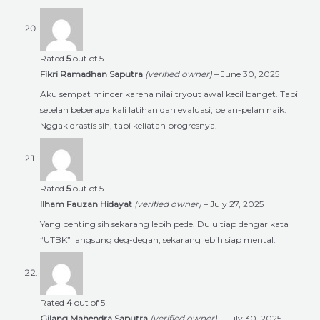
Rated
5
out of 5
Fikri Ramadhan Saputra
(verified owner)
–
June 30, 2025
Aku sempat minder karena nilai tryout awal kecil banget. Tapi
setelah beberapa kali latihan dan evaluasi, pelan-pelan naik.
Nggak drastis sih, tapi keliatan progresnya.
Rated
5
out of 5
Ilham Fauzan Hidayat
(verified owner)
–
July 27, 2025
Yang penting sih sekarang lebih pede. Dulu tiap dengar kata
“UTBK” langsung deg-degan, sekarang lebih siap mental.
Rated
4
out of 5
Gilang Mahendra Saputra
(verified owner)
–
July 30, 2025