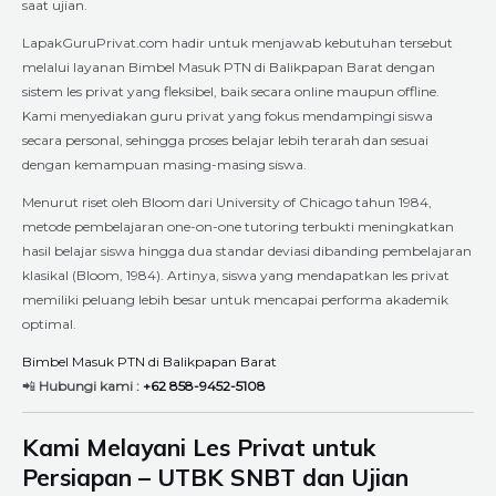
saat ujian.
LapakGuruPrivat.com hadir untuk menjawab kebutuhan tersebut
melalui layanan Bimbel Masuk PTN di Balikpapan Barat dengan
sistem les privat yang fleksibel, baik secara online maupun offline.
Kami menyediakan guru privat yang fokus mendampingi siswa
secara personal, sehingga proses belajar lebih terarah dan sesuai
dengan kemampuan masing-masing siswa.
Menurut riset oleh Bloom dari University of Chicago tahun 1984,
metode pembelajaran one-on-one tutoring terbukti meningkatkan
hasil belajar siswa hingga dua standar deviasi dibanding pembelajaran
klasikal (Bloom, 1984). Artinya, siswa yang mendapatkan les privat
memiliki peluang lebih besar untuk mencapai performa akademik
optimal.
Bimbel Masuk PTN di Balikpapan Barat
📲
Hubungi kami :
+62 858-9452-5108
Kami Melayani Les Privat untuk
Persiapan – UTBK SNBT dan Ujian