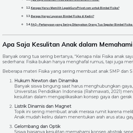
Kenapa Harus Memilih LapakGuruPrivat.com untuk Bimbel Fisika?
Berapa Harga Layanan Bimbel Fisika di Kediri?
FAQ – Pertanyaan yang Sering Ditanyakan Orang Tua Seputar Bimbel Fisika 
Apa Saja Kesulitan Anak dalam Memahami 
Banyak orang tua sering bertanya, “Kenapa nilai Fisika anak say
sederhana: Fisika bukan hanya menghafal rumus, tapi juga 
Beberapa materi Fisika yang sering membuat anak SMP dan SMA
Hukum Newton dan Dinamika
Banyak siswa bingung saat harus menghubungkan gaya, ma
Universitas Pendidikan Indonesia (Rahmawati, 2021) me
kesulitan dalam mengaplikasikan konsep gaya dan gerak p
Listrik Dinamis dan Magnet
Topik ini sering membuat anak merasa rumit karena mel
Anak mudah keliru dalam menentukan arah arus atau gay
Gelombang dan Optik
Siswa biasanya kesulitan memahami konsep abstrak seperti