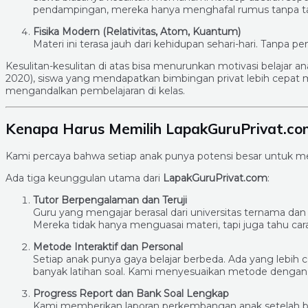
pendampingan, mereka hanya menghafal rumus tanpa t
Fisika Modern (Relativitas, Atom, Kuantum)
Materi ini terasa jauh dari kehidupan sehari-hari. Tanpa p
Kesulitan-kesulitan di atas bisa menurunkan motivasi belajar a
2020), siswa yang mendapatkan bimbingan privat lebih cepat
mengandalkan pembelajaran di kelas.
Kenapa Harus Memilih LapakGuruPrivat.com
Kami percaya bahwa setiap anak punya potensi besar untuk men
Ada tiga keunggulan utama dari
LapakGuruPrivat.com
:
Tutor Berpengalaman dan Teruji
Guru yang mengajar berasal dari universitas ternama 
Mereka tidak hanya menguasai materi, tapi juga tahu c
Metode Interaktif dan Personal
Setiap anak punya gaya belajar berbeda. Ada yang lebih c
banyak latihan soal. Kami menyesuaikan metode dengan k
Progress Report dan Bank Soal Lengkap
Kami memberikan laporan perkembangan anak setelah b