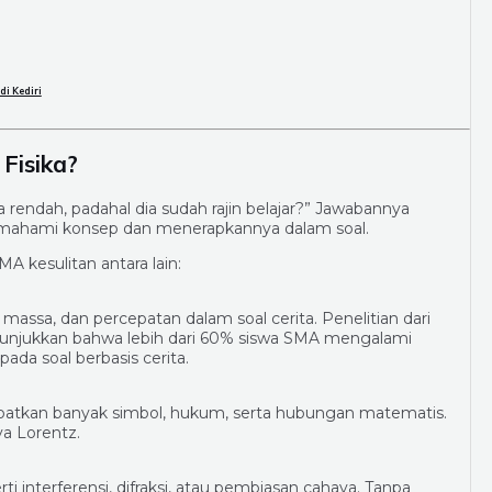
di Kediri
Fisika?
a rendah, padahal dia sudah rajin belajar?” Jawabannya
memahami konsep dan menerapkannya dalam soal.
 kesulitan antara lain:
ssa, dan percepatan dalam soal cerita. Penelitian dari
nunjukkan bahwa lebih dari 60% siswa SMA mengalami
ada soal berbasis cerita.
ibatkan banyak simbol, hukum, serta hubungan matematis.
a Lorentz.
 interferensi, difraksi, atau pembiasan cahaya. Tanpa