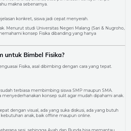
ahu makna sebenarnya.
enjelasan konkret, siswa jadi cepat menyerah.
nak. Menurut studi Universitas Negeri Malang (Sari & Nugroho,
 memahami konsep Fisika dibanding yang hanya
 untuk Bimbel Fisika?
guasai Fisika, asal dibimbing dengan cara yang tepat.
dan sudah terbiasa membimbing siswa SMP maupun SMA.
ara menyederhanakan konsep sulit agar mudah dipahami anak.
epat dengan visual, ada yang suka diskusi, ada yang butuh
ebutuhan anak, baik offline maupun online.
eberapa sesi, sehingga Ayah dan Bunda bisa memantau