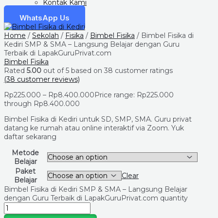
Kontak Kami
WhatsApp Us
Home
/
Sekolah
/
Fisika
/
Bimbel Fisika
/ Bimbel Fisika di
Kediri SMP & SMA – Langsung Belajar dengan Guru
Terbaik di LapakGuruPrivat.com
Bimbel Fisika
Rated
5.00
out of 5 based on
38
customer ratings
(
38
customer reviews)
Rp
225.000
–
Rp
8.400.000
Price range: Rp225.000
through Rp8.400.000
Bimbel Fisika di Kediri untuk SD, SMP, SMA. Guru privat
datang ke rumah atau online interaktif via Zoom. Yuk
daftar sekarang
Metode
Belajar
Paket
Clear
Belajar
Bimbel Fisika di Kediri SMP & SMA – Langsung Belajar
dengan Guru Terbaik di LapakGuruPrivat.com quantity