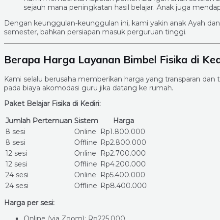
sejauh mana peningkatan hasil belajar. Anak juga mendapa
Dengan keunggulan-keunggulan ini, kami yakin anak Ayah dan B
semester, bahkan persiapan masuk perguruan tinggi.
Berapa Harga Layanan Bimbel Fisika di Ked
Kami selalu berusaha memberikan harga yang transparan dan te
pada biaya akomodasi guru jika datang ke rumah.
Paket Belajar Fisika di Kediri:
Jumlah Pertemuan
Sistem
Harga
8 sesi
Online
Rp1.800.000
8 sesi
Offline
Rp2.800.000
12 sesi
Online
Rp2.700.000
12 sesi
Offline
Rp4.200.000
24 sesi
Online
Rp5.400.000
24 sesi
Offline
Rp8.400.000
Harga per sesi:
Online (via Zoom): Rp225.000