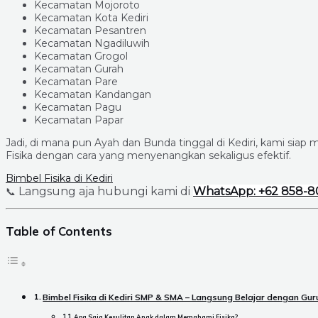
Kecamatan Mojoroto
Kecamatan Kota Kediri
Kecamatan Pesantren
Kecamatan Ngadiluwih
Kecamatan Grogol
Kecamatan Gurah
Kecamatan Pare
Kecamatan Kandangan
Kecamatan Pagu
Kecamatan Papar
Jadi, di mana pun Ayah dan Bunda tinggal di Kediri, kami sia
Fisika dengan cara yang menyenangkan sekaligus efektif.
Bimbel Fisika di Kediri
Langsung aja hubungi kami di
WhatsApp: +62 858-8
📞
Table of Contents
Bimbel Fisika di Kediri SMP & SMA – Langsung Belajar dengan Gu
Apa Saja Kesulitan Anak dalam Memahami Fisika?