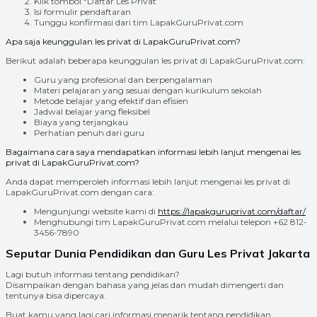
Klik tombol “Daftar Les Privat”
Isi formulir pendaftaran
Tunggu konfirmasi dari tim LapakGuruPrivat.com
Apa saja keunggulan les privat di LapakGuruPrivat.com?
Berikut adalah beberapa keunggulan les privat di LapakGuruPrivat.com:
Guru yang profesional dan berpengalaman
Materi pelajaran yang sesuai dengan kurikulum sekolah
Metode belajar yang efektif dan efisien
Jadwal belajar yang fleksibel
Biaya yang terjangkau
Perhatian penuh dari guru
Bagaimana cara saya mendapatkan informasi lebih lanjut mengenai les
privat di LapakGuruPrivat.com?
Anda dapat memperoleh informasi lebih lanjut mengenai les privat di
LapakGuruPrivat.com dengan cara:
Mengunjungi website kami di
https://lapakguruprivat.com/daftar/
Menghubungi tim LapakGuruPrivat.com melalui telepon +62 812-
3456-7890
Seputar Dunia Pendidikan dan Guru Les Privat Jakarta
Lagi butuh informasi tentang pendidikan?
Disampaikan dengan bahasa yang jelas dan mudah dimengerti dan
tentunya bisa dipercaya.
Buat kamu yang lagi cari informasi menarik tentang pendidikan,