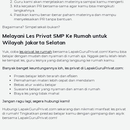
Guru kami akan menjelaskan materinya sampai kamu mengerti.
Kita kerjakan PR bersama-sama agar kamu bisa mengikuti
langkahnya.
Pastikan kamu benar-benar paham materinya dan mampu
menyelesaikan PR tanpa bantuan.
Bagaimana? Simpel sekali bukan?
Melayani Les Privat SMP Ke Rumah untuk
Wilayah Jakarta Selatan
Yuk, coba
les privat ke rumah
bersama LapakGuruPrivat.com! Kamu bisa
belajar dengan mudah dan nyaman di rumah aja. Nggak perlu lelah-lelah
ke tempat les, guru lesnya yang datang langsung ke rumah kamu.
Banyak banget keuntungannya loh, les privat di LapakGuruPrivat.com:
Proses belajar lebih terarah dan efisien
Pemahaman materi lebih cepat dan mendalam
Bebas atur waktu belajar
Suasana belajar yang nyaman dan aman di rumah
Biaya les yang tidak mahal
Jangan ragu lagi, segera hubungi kami!
Hubungi LapakGuruPrivat.com sekarang dan nikmati manfaat les privat
di rumah! Tingkatkan prestasi belajar kamu dengan gampang dan asyik
bersama LapakGuruPrivat.com!