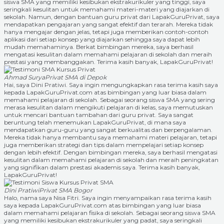
siswa SMA yang memiliki kesibukan ekstrakurikuler yang tinggi, saya
seringkali kesulitan untuk memahami materi-materi yang diajarkan di
sekolah. Namun, dengan bantuan guru privat dari LapakGuruPrivat, saya
mendapatkan pengajaran yang sangat efektif dan terarah. Mereka tidak
hanya mengajar dengan jelas, tetapi juga memberikan contoh-contoh
aplikasi dari setiap konsep yang diajarkan sehingga saya dapat lebih
mudah memahaminya. Berkat bimbingan mereka, saya berhasil
mengatasi kesulitan dalam memahami pelajaran di sekolah dan meraih
prestasi yang membanggakan. Terima kasih banyak, LapakGuruPrivat!
Ahmad Surya
Privat SMA di Depok
Hai, saya Dini Pratiwi. Saya ingin mengungkapkan rasa terima kasih saya
kepada LapakGuruPrivat.com atas bimbingan yang luar biasa dalam
memahami pelajaran di sekolah. Sebagai seorang siswa SMA yang sering
merasa kesulitan dalam mengikuti pelajaran di kelas, saya memutuskan
untuk mencari bantuan tambahan dari guru privat. Saya sangat
beruntung telah menemukan LapakGuruPrivat, di mana saya
mendapatkan guru-guru yang sangat berkualitas dan berpengalaman.
Mereka tidak hanya membantu saya memahami materi pelajaran, tetapi
juga memberikan strategi dan tips dalam mempelajari setiap konsep
dengan lebih efektif. Dengan bimbingan mereka, saya berhasil mengatasi
kesulitan dalam memahami pelajaran di sekolah dan meraih peningkatan
yang signifikan dalam prestasi akademis saya. Terima kasih banyak,
LapakGuruPrivat!
Dini Pratiwi
Privat SMA Bogor
Halo, nama saya Nisa Fitri. Saya ingin menyampaikan rasa terima kasih
saya kepada LapakGuruPrivat.com atas bimbingan yang luar biasa
dalam memahami pelajaran fisika di sekolah. Sebagai seorang siswa SMA
yang memiliki kesibukan ekstrakurikuler yang padat, saya seringkali