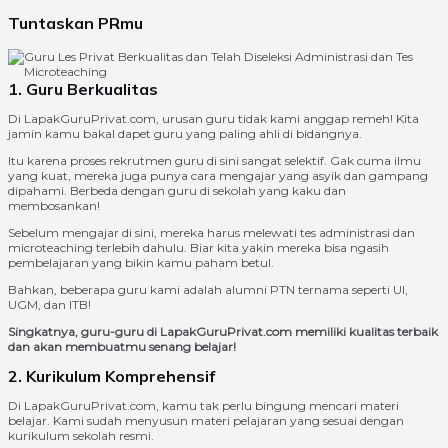
Tuntaskan PRmu
1. Guru Berkualitas
Di LapakGuruPrivat.com, urusan guru tidak kami anggap remeh! Kita
jamin kamu bakal dapet guru yang paling ahli di bidangnya.
Itu karena proses rekrutmen guru di sini sangat selektif. Gak cuma ilmu
yang kuat, mereka juga punya cara mengajar yang asyik dan gampang
dipahami. Berbeda dengan guru di sekolah yang kaku dan
membosankan!
Sebelum mengajar di sini, mereka harus melewati tes administrasi dan
microteaching terlebih dahulu. Biar kita yakin mereka bisa ngasih
pembelajaran yang bikin kamu paham betul.
Bahkan, beberapa guru kami adalah alumni PTN ternama seperti UI,
UGM, dan ITB!
Singkatnya, guru-guru di LapakGuruPrivat.com memiliki kualitas terbaik
dan akan membuatmu senang belajar!
2. Kurikulum Komprehensif
Di LapakGuruPrivat.com, kamu tak perlu bingung mencari materi
belajar. Kami sudah menyusun materi pelajaran yang sesuai dengan
kurikulum sekolah resmi.