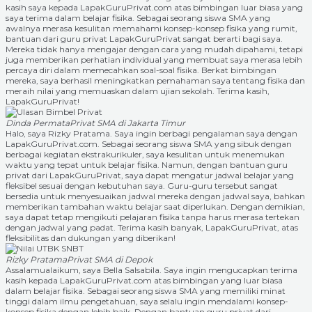
kasih saya kepada LapakGuruPrivat.com atas bimbingan luar biasa yang
saya terima dalam belajar fisika. Sebagai seorang siswa SMA yang
awalnya merasa kesulitan memahami konsep-konsep fisika yang rumit,
bantuan dari guru privat LapakGuruPrivat sangat berarti bagi saya.
Mereka tidak hanya mengajar dengan cara yang mudah dipahami, tetapi
juga memberikan perhatian individual yang membuat saya merasa lebih
percaya diri dalam memecahkan soal-soal fisika. Berkat bimbingan
mereka, saya berhasil meningkatkan pemahaman saya tentang fisika dan
meraih nilai yang memuaskan dalam ujian sekolah. Terima kasih,
LapakGuruPrivat!
Dinda Permata
Privat SMA di Jakarta Timur
Halo, saya Rizky Pratama. Saya ingin berbagi pengalaman saya dengan
LapakGuruPrivat.com. Sebagai seorang siswa SMA yang sibuk dengan
berbagai kegiatan ekstrakurikuler, saya kesulitan untuk menemukan
waktu yang tepat untuk belajar fisika. Namun, dengan bantuan guru
privat dari LapakGuruPrivat, saya dapat mengatur jadwal belajar yang
fleksibel sesuai dengan kebutuhan saya. Guru-guru tersebut sangat
bersedia untuk menyesuaikan jadwal mereka dengan jadwal saya, bahkan
memberikan tambahan waktu belajar saat diperlukan. Dengan demikian,
saya dapat tetap mengikuti pelajaran fisika tanpa harus merasa tertekan
dengan jadwal yang padat. Terima kasih banyak, LapakGuruPrivat, atas
fleksibilitas dan dukungan yang diberikan!
Rizky Pratama
Privat SMA di Depok
Assalamualaikum, saya Bella Salsabila. Saya ingin mengucapkan terima
kasih kepada LapakGuruPrivat.com atas bimbingan yang luar biasa
dalam belajar fisika. Sebagai seorang siswa SMA yang memiliki minat
tinggi dalam ilmu pengetahuan, saya selalu ingin mendalami konsep-
konsep fisika dengan lebih baik. Dengan bantuan guru privat dari