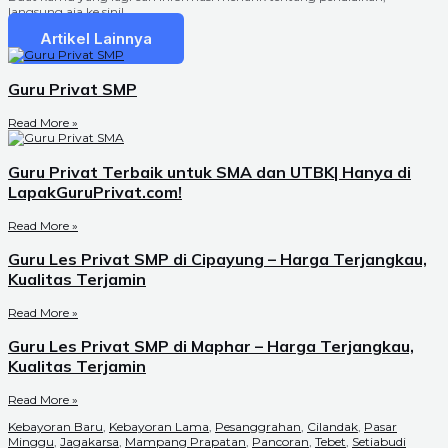
langsung aja ke sini!
Artikel Lainnya
Guru Privat SMP
Read More »
Guru Privat Terbaik untuk SMA dan UTBK| Hanya di
LapakGuruPrivat.com!
Read More »
Guru Les Privat SMP di Cipayung – Harga Terjangkau,
Kualitas Terjamin
Read More »
Guru Les Privat SMP di Maphar – Harga Terjangkau,
Kualitas Terjamin
Read More »
Kebayoran Baru
,
Kebayoran Lama
,
Pesanggrahan
,
Cilandak
,
Pasar
Minggu
,
Jagakarsa
,
Mampang Prapatan
,
Pancoran
,
Tebet
,
Setiabudi