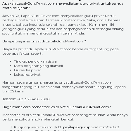
Apakah LapakGuruPrivat.com menyediakan guru privat untuk semua
mata pelajaran?
Jawab: Ya, LapakGuruPrivat.com menyediakan guru privat untuk
berbagai mata pelajaran, termasuk matematika, fisika, kimia, bahasa
Inggris, bahasa Indonesia, sejarah, dan banyak lagi. Kami memiliki
jaringan guru yang berkualitas dan berpengalaman di berbagai bidang
studi untuk memenuhi kebutuhan belajar Anda.
Berapa biaya les privat di LapakGuruPrivat.com?
Biaya les privat di LapakGuruPrivat.com bervariasi tergantung pada
beberapa faktor, seperti:
Tingkat pendidikan siswa
Mata pelajaran yang diambil
Durasi les privat
Lokasi les privat
Namun, secara umum, harga les privat di LapakGuruPrivat.com
sangatlah terjangkau. Anda dapat menanyakan secara langsung kepada
tim CS kami
Telepon:
+62 812-3456-7890
Bagaimana cara mendaftar les privat di LapakGuruPrivat.com?
Mendaftar les privat di LapakGuruPrivat.com sangat mudah. Anda hanya
perlu mengikuti langkah-langkah berikut:
Kunjungi website kami di
https://lapakguruprivat.com/daftar/