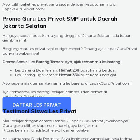
Ayo, pilih paket les privat yang sesuai dengan kebutuhanmu di
LapakGuruPrivat.com!
Promo Guru Les Privat SMP untuk Daerah
Jakarta Selatan
Hai guys, spesial buat kamu yang tinggal di Jakarta Selatan, ada kabar
gembira nih!
Bingung mau les privat tapi budget mepet? Tenang aja, LapakGuruPrivat
punya jawabannya!
Promo Spesial Les Bareng Teman: Ayo, ajak temanmu les bareng!
Les Bareng Dua Teman:
Hemat 25%
buat kamu berdua!
Les Bareng Tiga Teman:
Hemat 35%
buat kamu bertiga!
Ayo, segera ajak teman-temanmu les bareng di LapakGuruPrivat.com!
Ajak temanmu les bareng, belajar lebih seru dan hemat di
LapakGuruPrivat.com!
DAFTAR LES PRIVAT
Testimoni Siswa Les Privat
Mau belajar dengan caramu sendiri? Lapak Guru Privat jawabannya!
Guru-guru pilihan siap memahami gaya belajarmu.
Proses belajarmu jadi lebih efektif dan enjoyable.
Hai, nama saya Dinda Permata. Saya ingin menyampaikan rasa terima