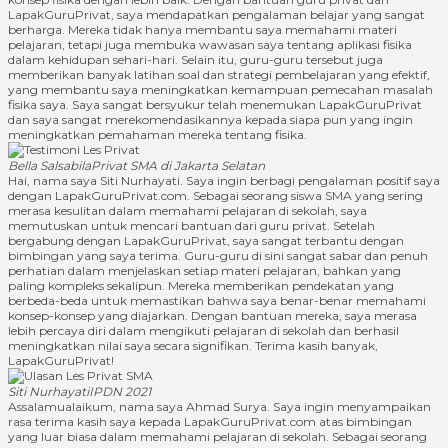
LapakGuruPrivat, saya mendapatkan pengalaman belajar yang sangat
berharga. Mereka tidak hanya membantu saya memahami materi
pelajaran, tetapi juga membuka wawasan saya tentang aplikasi fisika
dalam kehidupan sehari-hari. Selain itu, guru-guru tersebut juga
memberikan banyak latihan soal dan strategi pembelajaran yang efektif,
yang membantu saya meningkatkan kemampuan pemecahan masalah
fisika saya. Saya sangat bersyukur telah menemukan LapakGuruPrivat
dan saya sangat merekomendasikannya kepada siapa pun yang ingin
meningkatkan pemahaman mereka tentang fisika.
Bella Salsabila
Privat SMA di Jakarta Selatan
Hai, nama saya Siti Nurhayati. Saya ingin berbagi pengalaman positif saya
dengan LapakGuruPrivat.com. Sebagai seorang siswa SMA yang sering
merasa kesulitan dalam memahami pelajaran di sekolah, saya
memutuskan untuk mencari bantuan dari guru privat. Setelah
bergabung dengan LapakGuruPrivat, saya sangat terbantu dengan
bimbingan yang saya terima. Guru-guru di sini sangat sabar dan penuh
perhatian dalam menjelaskan setiap materi pelajaran, bahkan yang
paling kompleks sekalipun. Mereka memberikan pendekatan yang
berbeda-beda untuk memastikan bahwa saya benar-benar memahami
konsep-konsep yang diajarkan. Dengan bantuan mereka, saya merasa
lebih percaya diri dalam mengikuti pelajaran di sekolah dan berhasil
meningkatkan nilai saya secara signifikan. Terima kasih banyak,
LapakGuruPrivat!
Siti Nurhayati
IPDN 2021
Assalamualaikum, nama saya Ahmad Surya. Saya ingin menyampaikan
rasa terima kasih saya kepada LapakGuruPrivat.com atas bimbingan
yang luar biasa dalam memahami pelajaran di sekolah. Sebagai seorang