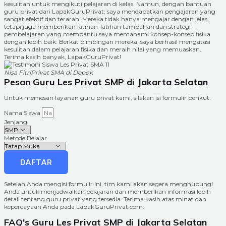
kesulitan untuk mengikuti pelajaran di kelas. Namun, dengan bantuan
guru privat dari LapakGuruPrivat, saya mendapatkan pengajaran yang
sangat efektif dan terarah. Mereka tidak hanya mengajar dengan jelas,
tetapi juga memberikan latihan-latihan tambahan dan strategi
pembelajaran yang membantu saya memahami konsep-konsep fisika
dengan lebih baik. Berkat bimbingan mereka, saya berhasil mengatasi
kesulitan dalam pelajaran fisika dan meraih nilai yang memuaskan.
Terima kasih banyak, LapakGuruPrivat!
Nisa Fitri
Privat SMA di Depok
Pesan Guru Les Privat SMP di Jakarta Selatan
Untuk memesan layanan guru privat kami, silakan isi formulir berikut:
Nama Siswa
Jenjang
Metode Belajar
DAFTAR
Setelah Anda mengisi formulir ini, tim kami akan segera menghubungi
Anda untuk menjadwalkan pelajaran dan memberikan informasi lebih
detail tentang guru privat yang tersedia. Terima kasih atas minat dan
kepercayaan Anda pada LapakGuruPrivat.com.
FAQ's Guru Les Privat SMP di Jakarta Selatan