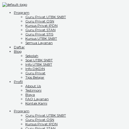
Program
Guru Privat UTBK SNBT
Guru Privat OSN
Kursus Privat IPDN
Guru Privat STAN
Guru Privat STIS
Kursus UTBK SNBT
Semua Layanan
Daftar
Blog
Sekolah
Soal UTBK SNBT
Info UTBK SNBT
Info DIKDIN
Guru Privat
Tips Belajar
Profil
About Us
Testimoni
Biaya
FAQ Layanan
Kontak Kami
Program
Guru Privat UTBK SNBT
Guru Privat OSN
Kursus Privat IPDN
Guru Privat STAN