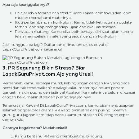
Apa saja keunggulannya?
Belajar lebih terarah dan efektif: Kamu akan lebih fokus dan lebih
mudah memahami materinya
Ikuti perkembangan kurikulum: Kamu tidak ketinggalan update
terbaru dan siap menghadapi ujian dan evaluasi sekolah
Persiapan matang: Kamu bisa lebih percaya diri saat ujian karena
telah mempelajari materi yang sesuai dengan kurikulum
Jadi, tunggu apa lagi? Daftarkan dirimu untuk les privat di
LapakGuruPrivat.com sekarang!
3. PR Segunung Bikin Stress? Biar
LapakGuruPrivat.com Aja yang Urusi!
Pernahkah kamu, sebagai murid, kebingungan dengan PR yang tiada
henti dan tak terselesaikan? Apalagi kalau materinya belum paham
banget, makin pusing deh jadinya! Apalagi jika materinya belum dikuasai
dengan baik, makin stres dan pusing saja jadinya!
Tenang saja, Kawan! Di LapakGuruPrivat.com, kamu bisa mengucapkan
selamat tinggal pada drama PR yang bikin stres dan pusing. Soalnya,
guru-guru jagoan kami siap bantu kamu tuntaskan PR dengan cepat
dan praktis.
Caranya bagaimana? Mudah sekali!
Kamu beritahu PR yang membuatmu bingung.