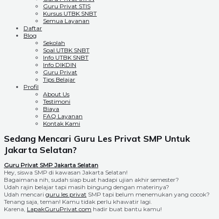
Guru Privat STIS
Kursus UTBK SNBT
Semua Layanan
Daftar
Blog
Sekolah
Soal UTBK SNBT
Info UTBK SNBT
Info DIKDIN
Guru Privat
Tips Belajar
Profil
About Us
Testimoni
Biaya
FAQ Layanan
Kontak Kami
Sedang Mencari Guru Les Privat SMP Untuk
Jakarta Selatan?
Guru Privat SMP Jakarta Selatan
Hey, siswa SMP di kawasan Jakarta Selatan!
Bagaimana nih, sudah siap buat hadapi ujian akhir semester?
Udah rajin belajar tapi masih bingung dengan materinya?
Udah mencari
guru les privat
SMP tapi belum menemukan yang cocok?
Tenang saja, teman! Kamu tidak perlu khawatir lagi.
Karena,
LapakGuruPrivat.com
hadir buat bantu kamu!