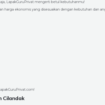
g aja, LapakGuruPrivat mengerti betul kebutuhanmu!
engan harga ekonomis yang disesuaikan dengan kebutuhan dan a
i LapakGuruPrivat.com!
h Cilandak