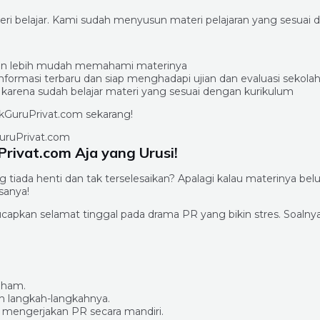
i belajar. Kami sudah menyusun materi pelajaran yang sesuai d
us dan lebih mudah memahami materinya
formasi terbaru dan siap menghadapi ujian dan evaluasi sekola
n karena sudah belajar materi yang sesuai dengan kurikulum
pakGuruPrivat.com sekarang!
rivat.com Aja yang Urusi!
ada henti dan tak terselesaikan? Apalagi kalau materinya belu
sanya!
capkan selamat tinggal pada drama PR yang bikin stres. Soalny
aham.
h langkah-langkahnya.
 mengerjakan PR secara mandiri.