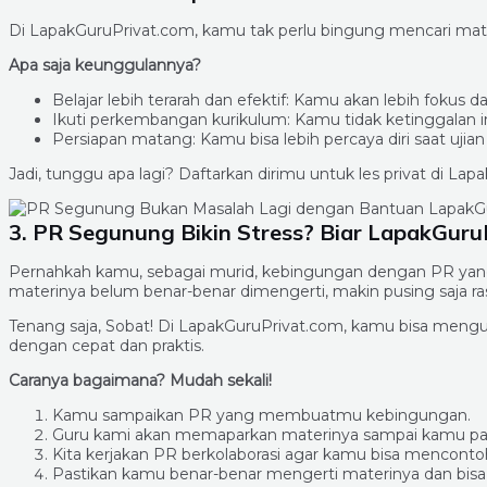
Di LapakGuruPrivat.com, kamu tak perlu bingung mencari mater
Apa saja keunggulannya?
Belajar lebih terarah dan efektif: Kamu akan lebih fok
Ikuti perkembangan kurikulum: Kamu tidak ketinggalan in
Persiapan matang: Kamu bisa lebih percaya diri saat ujia
Jadi, tunggu apa lagi? Daftarkan dirimu untuk les privat di La
3. PR Segunung Bikin Stress? Biar LapakGuruP
Pernahkah kamu, sebagai murid, kebingungan dengan PR yang ti
materinya belum benar-benar dimengerti, makin pusing saja ra
Tenang saja, Sobat! Di LapakGuruPrivat.com, kamu bisa mengu
dengan cepat dan praktis.
Caranya bagaimana? Mudah sekali!
Kamu sampaikan PR yang membuatmu kebingungan.
Guru kami akan memaparkan materinya sampai kamu p
Kita kerjakan PR berkolaborasi agar kamu bisa menconto
Pastikan kamu benar-benar mengerti materinya dan bisa