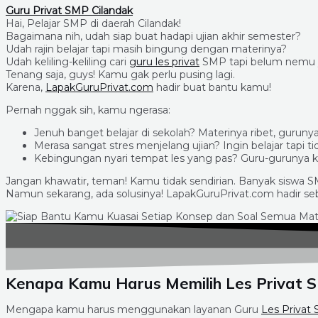
Guru Privat SMP Cilandak
Hai, Pelajar SMP di daerah Cilandak!
Bagaimana nih, udah siap buat hadapi ujian akhir semester?
Udah rajin belajar tapi masih bingung dengan materinya?
Udah keliling-keliling cari
guru les privat
SMP tapi belum nemu y
Tenang saja, guys! Kamu gak perlu pusing lagi.
Karena,
LapakGuruPrivat.com
hadir buat bantu kamu!
Pernah nggak sih, kamu ngerasa:
Jenuh banget belajar di sekolah? Materinya ribet, gurun
Merasa sangat stres menjelang ujian? Ingin belajar tapi t
Kebingungan nyari tempat les yang pas? Guru-gurunya ka
Jangan khawatir, teman! Kamu tidak sendirian. Banyak siswa S
Namun sekarang, ada solusinya! LapakGuruPrivat.com hadir seb
Kenapa Kamu Harus Memilih Les Privat 
Mengapa kamu harus menggunakan layanan Guru
Les Privat