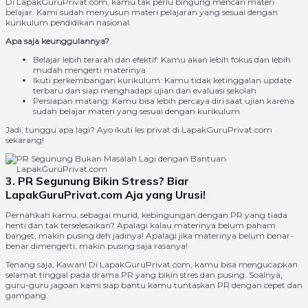
Di LapakGuruPrivat.com, kamu tak perlu bingung mencari materi
belajar. Kami sudah menyusun materi pelajaran yang sesuai dengan
kurikulum pendidikan nasional.
Apa saja keunggulannya?
Belajar lebih terarah dan efektif: Kamu akan lebih fokus dan lebih
mudah mengerti materinya
Ikuti perkembangan kurikulum: Kamu tidak ketinggalan update
terbaru dan siap menghadapi ujian dan evaluasi sekolah
Persiapan matang: Kamu bisa lebih percaya diri saat ujian karena
sudah belajar materi yang sesuai dengan kurikulum
Jadi, tunggu apa lagi? Ayo ikuti les privat di LapakGuruPrivat.com
sekarang!
3. PR Segunung Bikin Stress? Biar
LapakGuruPrivat.com Aja yang Urusi!
Pernahkah kamu, sebagai murid, kebingungan dengan PR yang tiada
henti dan tak terselesaikan? Apalagi kalau materinya belum paham
banget, makin pusing deh jadinya! Apalagi jika materinya belum benar-
benar dimengerti, makin pusing saja rasanya!
Tenang saja, Kawan! Di LapakGuruPrivat.com, kamu bisa mengucapkan
selamat tinggal pada drama PR yang bikin stres dan pusing. Soalnya,
guru-guru jagoan kami siap bantu kamu tuntaskan PR dengan cepet dan
gampang.