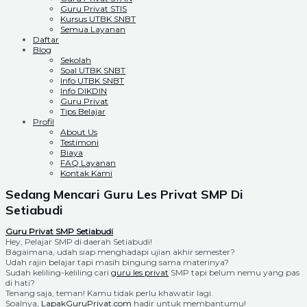
Guru Privat STIS
Kursus UTBK SNBT
Semua Layanan
Daftar
Blog
Sekolah
Soal UTBK SNBT
Info UTBK SNBT
Info DIKDIN
Guru Privat
Tips Belajar
Profil
About Us
Testimoni
Biaya
FAQ Layanan
Kontak Kami
Sedang Mencari Guru Les Privat SMP Di
Setiabudi
Guru Privat SMP Setiabudi
Hey, Pelajar SMP di daerah Setiabudi!
Bagaimana, udah siap menghadapi ujian akhir semester?
Udah rajin belajar tapi masih bingung sama materinya?
Sudah keliling-keliling cari
guru les privat
SMP tapi belum nemu yang pas
di hati?
Tenang saja, teman! Kamu tidak perlu khawatir lagi.
Soalnya,
LapakGuruPrivat.com
hadir untuk membantumu!