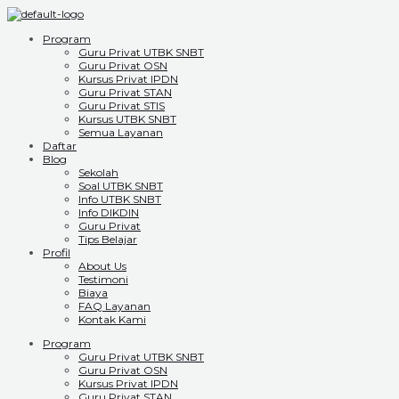
Program
Guru Privat UTBK SNBT
Guru Privat OSN
Kursus Privat IPDN
Guru Privat STAN
Guru Privat STIS
Kursus UTBK SNBT
Semua Layanan
Daftar
Blog
Sekolah
Soal UTBK SNBT
Info UTBK SNBT
Info DIKDIN
Guru Privat
Tips Belajar
Profil
About Us
Testimoni
Biaya
FAQ Layanan
Kontak Kami
Program
Guru Privat UTBK SNBT
Guru Privat OSN
Kursus Privat IPDN
Guru Privat STAN